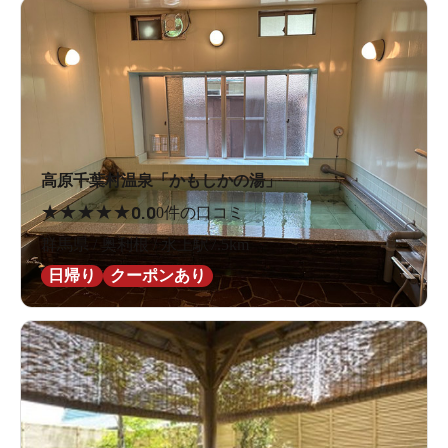
高原千葉村温泉「かもしかの湯」
★
★
★
★
★
0.0
0件の口コミ
群馬県 / 奥利根 / 水上駅7.5km
日帰り
クーポンあり