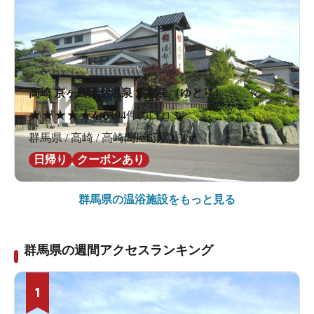
高崎 京ヶ島天然温泉 湯都里（ゆとり）
★
★
★
★
★
4.0
194件の口コミ
群馬県 / 高崎 / 高崎問屋町駅3.3km
日帰り
クーポンあり
群馬県の
温浴施設をもっと見る
群馬県の週間アクセスランキング
1