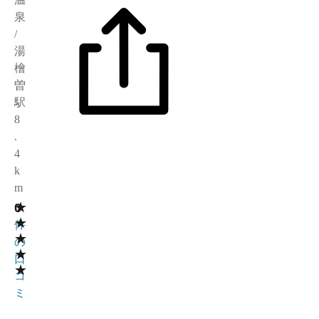
泉
/
湯
檜
曽
駅
8
.
4
k
m
★
0
0
★
件
★
の
★
口
★
コ
ミ