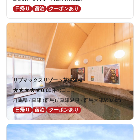
日帰り
宿泊
クーポンあり
リブマックスリゾート草津温泉
★
★
★
★
★
0.0
0件の口コミ
群馬県 / 草津 (群馬) / 草津温泉 / 群馬大津駅8.6km
日帰り
宿泊
クーポンあり