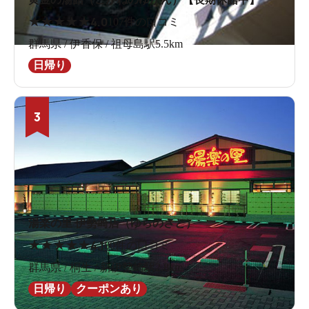
★
★
★
★
★
4.0
107件の口コミ
群馬県 / 伊香保 / 祖母島駅5.5km
日帰り
3
湯楽の里 伊勢崎店（ゆらのさと）
★
★
★
★
★
4.1
80件の口コミ
群馬県 / 桐生 / 新伊勢崎駅2.8km
日帰り
クーポンあり