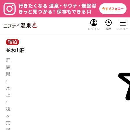
ログイン
履歴
メニュー
宿泊
並木山荘
群
馬
県
/
水
上
/
猿
ヶ
京
温