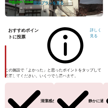
宿泊プランを見る
1泊
円～
おすすめポイン
詳しく
見る
トに投票
この施設で「よかった」と思ったポイントをタップして
投票してください。いくつでも選べます。
投票ありがとうございます
投票ありがとうございます
清潔感がある
静かに過ご