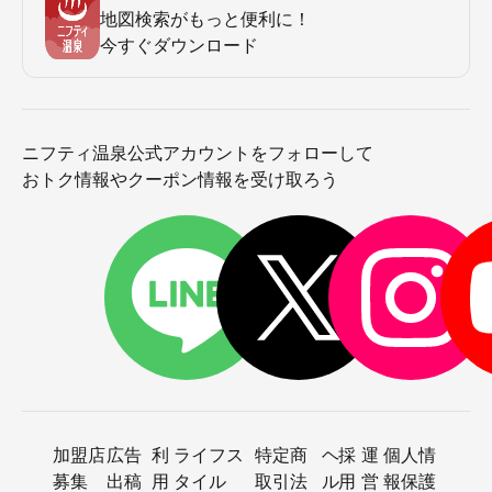
地図検索がもっと便利に！
今すぐダウンロード
ニフティ温泉公式アカウントをフォローして
おトク情報やクーポン情報を受け取ろう
加盟店
広告
利
ライフス
特定商
ヘ
採
運
個人情
募集
出稿
用
タイル
取引法
ル
用
営
報保護