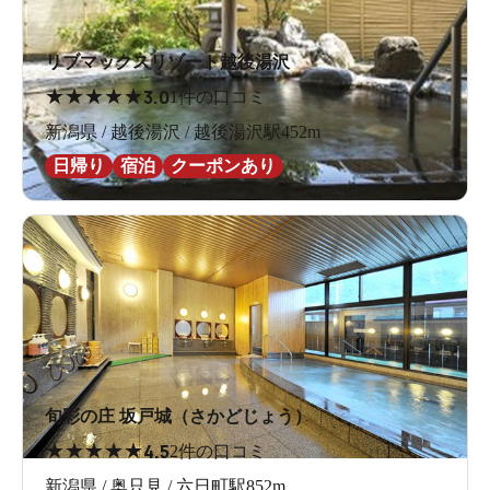
リブマックスリゾート越後湯沢
★
★
★
★
★
3.0
1件の口コミ
新潟県 / 越後湯沢 / 越後湯沢駅452m
日帰り
宿泊
クーポンあり
旬彩の庄 坂戸城（さかどじょう）
★
★
★
★
★
4.5
2件の口コミ
新潟県 / 奥只見 / 六日町駅852m