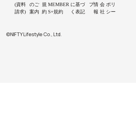
(資料
のご
規
MEMBER
に基づ
プ
情
会
ポリ
請求)
案内
約
S+規約
く表記
報
社
シー
©NIFTY Lifestyle Co., Ltd.