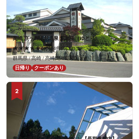
高崎 京ヶ島天然温泉 湯都里（ゆとり）
★
★
★
★
★
4.0
194件の口コミ
群馬県 / 高崎 / 高崎問屋町駅3.3km
日帰り
クーポンあり
2
黄金の湯館（こがねのゆかん）【長期休館中】