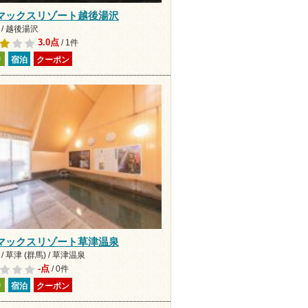
マックスリゾート越後湯沢
/ 越後湯沢
3.0点
/ 1件
り
宿泊
クーポン
マックスリゾート草津温泉
/ 草津 (群馬) / 草津温泉
-点
/ 0件
り
宿泊
クーポン