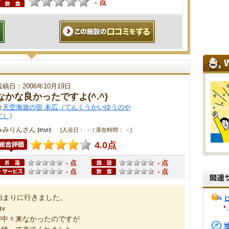
- 点
投稿日：2006年10月19日
なかな良かったですよ(^.^)
（
天空海遊の宿 末広（てんくうかいゆうのや
ど）
）
みみりんさん
[入浴日： - / 滞在時間： - ]
4.0点
- 点
- 点
- 点
- 点
に泊まりに行きました。
v
が中々来なかったのですが