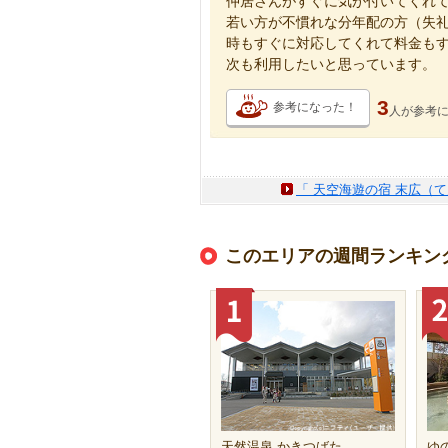
仲居さんがすぐに気が付いてくれ
若い方が不慣れな分年配の方（失礼ｶ
時もすぐに対応してくれて料金も
次も利用したいと思っています。
3
参考になった！
人が
参考
「 天空海遊の宿 末広（
このエリアの週間ランキン
天然温泉 かきつばた
ゆの