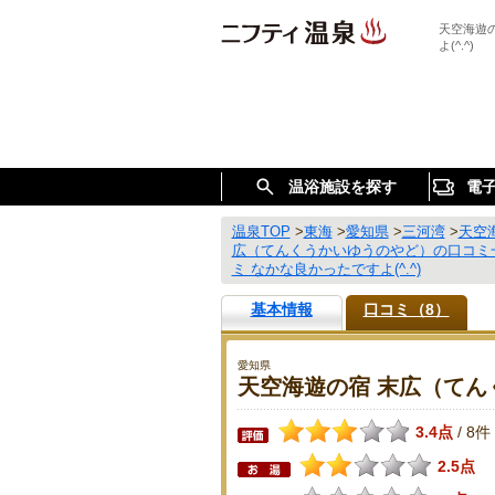
天空海遊
よ(^.^)
温浴施設を探す
電
温泉TOP
>
東海
>
愛知県
>
三河湾
>
天空
広（てんくうかいゆうのやど）の口コミ
ミ なかな良かったですよ(^.^)
基本情報
口コミ（8）
愛知県
天空海遊の宿 末広（てん
3.4点
8件
/
2.5点