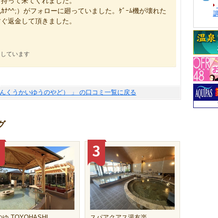
て持って来てくれました。
ﾅ^^;）がフォローに廻っていました。ｹﾞｰﾑ機が壊れた
すぐ返金して頂きました。
にしています
てんくうかいゆうのやど） 」 の口コミ一覧に戻る
グ
ゆ TOYOHASHI
スパアクアス湯友楽