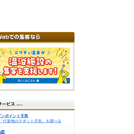
ピンポイント天気
「行楽地のスポット天気」を調べる
地図