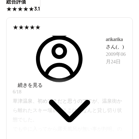
総合評価
3.1
★
★
★
★
★
★
★
★
★
★
arikarika
さん(
、
)
2009年06
月24日
続きを見る
6/18
草津温泉、初めて？だと思うのですが、温泉街か
ら離れたスキー場前のここは、なんと貸し切り状
態でした。
でも中に入ってから露天風呂が無い事が判明。の
ぼせやすいので露天で涼めないのは非常に残念。