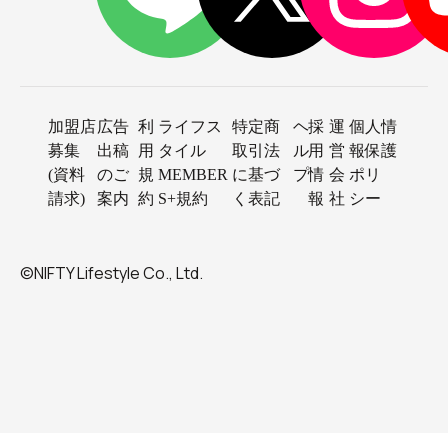
加盟店
広告
利
ライフス
特定商
ヘ
採
運
個人情
募集
出稿
用
タイル
取引法
ル
用
営
報保護
(資料
のご
規
MEMBER
に基づ
プ
情
会
ポリ
請求)
案内
約
S+規約
く表記
報
社
シー
©NIFTY Lifestyle Co., Ltd.