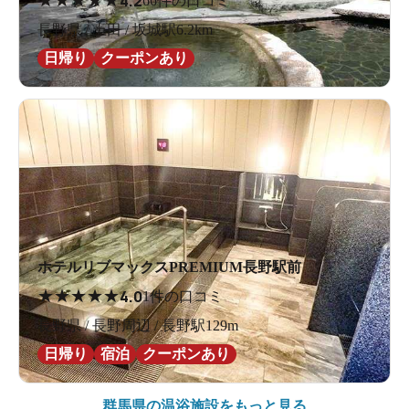
4.2
66件の口コミ
長野県 / 上田 / 坂城駅6.2km
日帰り
クーポンあり
ホテルリブマックスPREMIUM長野駅前
★
★
★
★
★
4.0
1件の口コミ
長野県 / 長野周辺 / 長野駅129m
日帰り
宿泊
クーポンあり
群馬県の
温浴施設をもっと見る