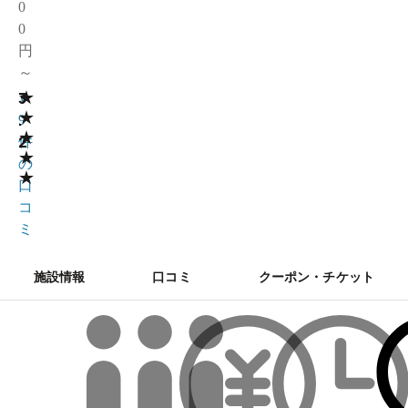
0
0
円
～
★
3
1
★
.
9
★
2
件
★
の
★
口
コ
ミ
施設情報
口コミ
クーポン・チケット