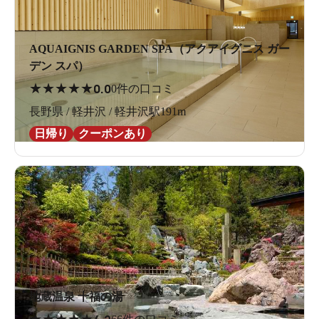
AQUAIGNIS GARDEN SPA（アクアイグニス ガー
デン スパ）
★
★
★
★
★
0.0
0件の口コミ
長野県 / 軽井沢 / 軽井沢駅191m
日帰り
クーポンあり
地蔵温泉 十福の湯
★
★
★
★
★