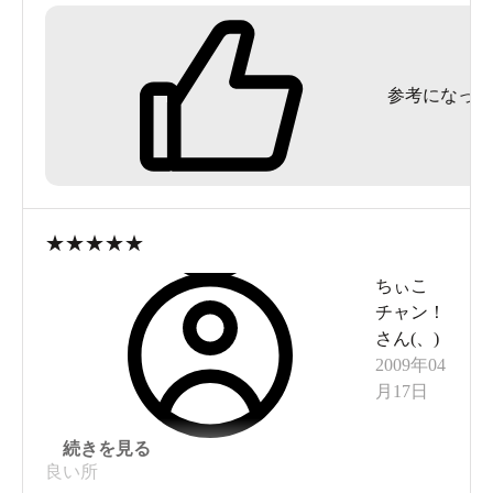
貸し切りだったし、解放禁止の窓をあけてしまう
と冷たい風が気持ちよかったです。
参考になった
やっぱり熱々で苦くてしょっぱいお湯でした。
目にしみるくらいの強さで、傷にもぴりぴりしみ
ます。
これが草津温泉なのですなぁ。
★
★
★
★
★
熱いし、かき崩した汗疹にもしみるので寒い季節
ちぃこ
に入るのがおすすめです。
チャン！
さん(
、
)
2009年04
月17日
続きを見る
良い所