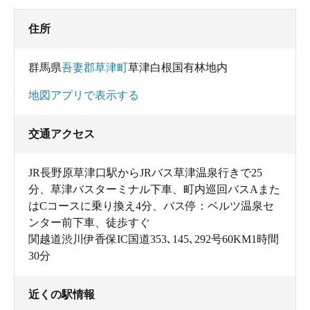
住所
群馬県
吾妻郡草津町
草津白根国有林地内
地図アプリで表示する
交通アクセス
JR長野原草津口駅からJRバス草津温泉行きで25
分、草津バスターミナル下車、町内巡回バスAまた
はCコースに乗り換え4分、バス停：ベルツ温泉セ
ンター前下車、徒歩すぐ
関越道渋川伊香保IC国道353､145､292号60KM1時間
30分
近くの駅情報