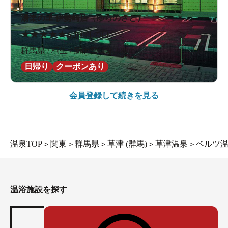
湯楽の里 伊勢崎店（ゆらのさと）
★
★
★
★
★
4.1
80件の口コミ
群馬県 / 桐生 / 新伊勢崎駅2.8km
日帰り
クーポンあり
会員登録して続きを見る
温泉TOP
＞
関東
＞
群馬県
＞
草津 (群馬)
＞
草津温泉
＞
ベルツ
温浴施設を探す