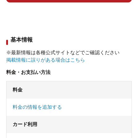
悪い所
・加水のせいで温泉らしくない
基本情報
本皮のソファーはオイルでお手入れされてないの
※最新情報は各種公式サイトなどでご確認ください
でしょうか？
掲載情報に誤りがある場合はこちら
ボロボロになって来ています。
料金・お支払い方法
また、シャワーが壊れかけてきてて、グラグラで
す。
料金
ガラガラに空いてましたし、きっと儲かってない
のでしょう。
料金の情報を追加する
サウナが熱すぎて、お尻と足の裏が焼けどしそう
カード利用
になるので長く入っていられず残念でした。