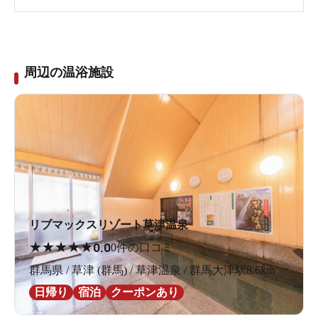
周辺の温浴施設
リブマックスリゾート草津温泉
★
★
★
★
★
0.0
0件の口コミ
群馬県 / 草津 (群馬) / 草津温泉 / 群馬大津駅8.6km
日帰り
宿泊
クーポンあり