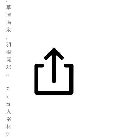
草
津
温
泉
/
羽
根
尾
駅
8
.
7
k
m
入
浴
料
9