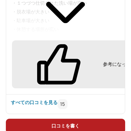
・１つづつ仕切られた洗い場が広い
・脱衣場が大きい
・駐車場が大きい
・休憩する場所が広い
・食事するコーナーがある
・とりあえずサウナがある
参考になった
良くない所
・メンテナンスしてない
・加水してるくせに熱い
・シャンプーとリンスが分れてない
・サウナ熱すぎ
すべての口コミを見る
15
・ガラスが汚くて景色が綺麗に見えない
・サウナが外から丸見え
（とまっている車が見えました）
口コミを書く