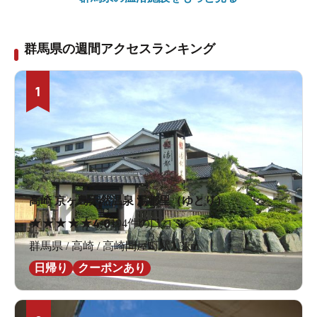
群馬県の週間アクセスランキング
1
高崎 京ヶ島天然温泉 湯都里（ゆとり）
★
★
★
★
★
4.0
194件の口コミ
群馬県 / 高崎 / 高崎問屋町駅3.3km
日帰り
クーポンあり