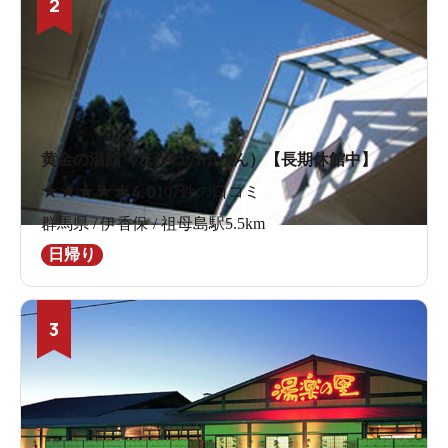
2
黄金の湯館（こがねのゆかん）【長期休館中】
★
★
★
★
★
4.0
107件の口コミ
群馬県 / 伊香保 / 祖母島駅5.5km
日帰り
3