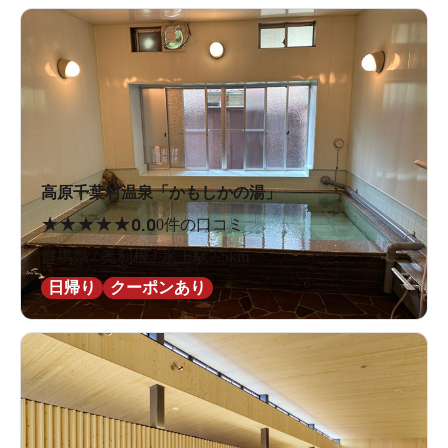
高原千葉村温泉「かもしかの湯」
★
★
★
★
★
0.0
0件の口コミ
群馬県 / 奥利根 / 水上駅7.5km
日帰り
クーポンあり