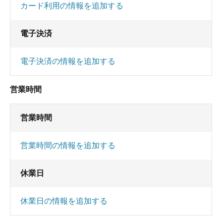
カード利用の情報を追加する
リンプーだったのもがっかり。
安っぽくね？
電子決済
万代鉱でしたが、加水してない別の所で入ったの
電子決済の情報を追加する
と感触が違かった。
こちらのは・・・熱い温泉じゃなくて、熱いお
営業時間
湯って感じでした。
営業時間
どうせなら、もっと温めでくつろげるお風呂だっ
たら良かったのに・・。
営業時間の情報を追加する
サウナも使い物にならなかったし。
もっと細かい所に気を配って欲しいよね。
休業日
休業日の情報を追加する