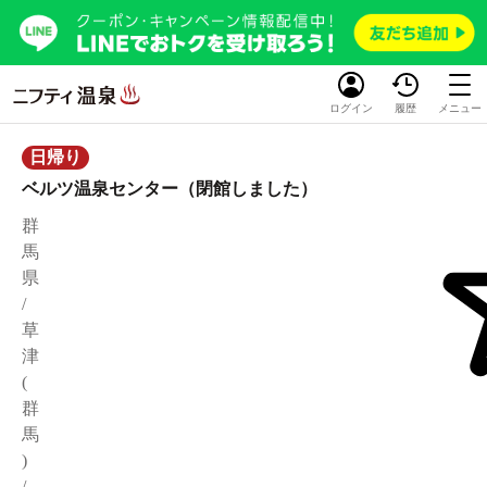
ログイン
履歴
メニュー
日帰り
ベルツ温泉センター（閉館しました）
群
馬
県
/
草
津
(
群
馬
)
/