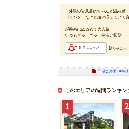
外湯の岩風呂はちゃんと温泉感
コンパクトだけど諸々揃っていて
炭酸泉はぬるめで大人気
いつもぎゅうぎゅう芋洗い状態
0
参考になった！
人が
参考
「 湯楽の里 伊勢
このエリアの週間ランキン