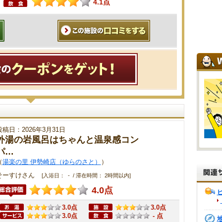
4.1点
投稿日：2026年3月31日
外湯の岩風呂はちゃんと温泉感コン
パ…
（
湯楽の里 伊勢崎店（ゆらのさと）
）
そーすけさん
[入浴日： - / 滞在時間： 2時間以内]
4.0点
3.0点
3.0点
3.0点
- 点