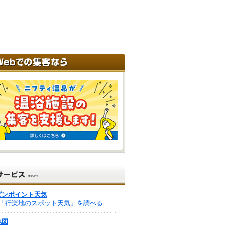
ピンポイント天気
「行楽地のスポット天気」を調べる
地図