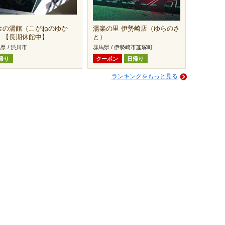
金の湯館（こがねのゆか
湯楽の里 伊勢崎店（ゆらのさ
）【長期休館中】
と）
県 / 渋川市
群馬県 / 伊勢崎市韮塚町
帰り
クーポン
日帰り
ランキングをもっと見る