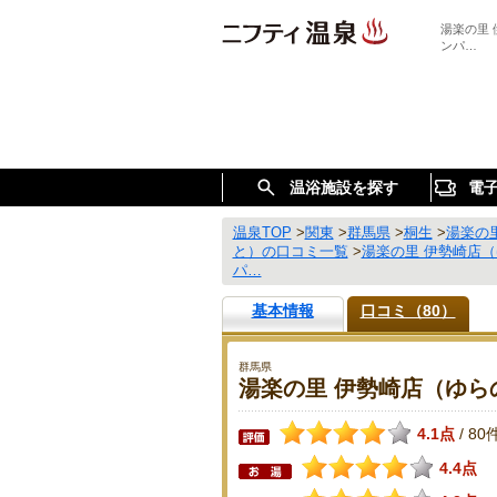
湯楽の里
ンパ…
温浴施設を探す
電
温泉TOP
>
関東
>
群馬県
>
桐生
>
湯楽の
と）の口コミ一覧
>
湯楽の里 伊勢崎店
パ…
基本情報
口コミ（80）
群馬県
湯楽の里 伊勢崎店（ゆら
4.1点
80
/
4.4点