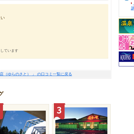
良い
にしています
崎店（ゆらのさと） 」 の口コミ一覧に戻る
グ