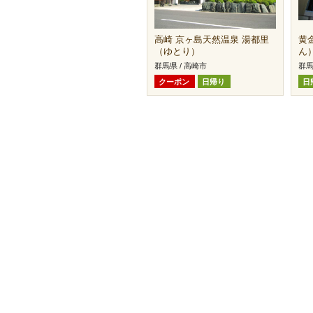
高崎 京ヶ島天然温泉 湯都里
黄
（ゆとり）
ん
群馬県 / 高崎市
群馬
クーポン
日帰り
日