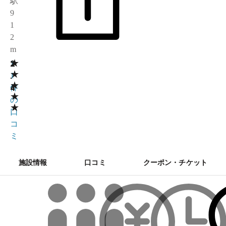
駅
9
1
2
m
★
2
1
★
.
1
★
4
件
★
の
★
口
コ
ミ
施設情報
口コミ
クーポン・チケット