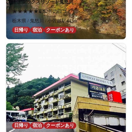
リブマックスリゾート鬼怒川
★
★
★
★
★
4.5
2件の口コミ
栃木県 / 鬼怒川 / 小佐越駅443m
日帰り
宿泊
クーポンあり
リブマックスリゾート川治
★
★
★
★
★
0.0
0件の口コミ
栃木県 / 日光 / 川俣温泉 / 川治湯元駅419m
日帰り
宿泊
クーポンあり