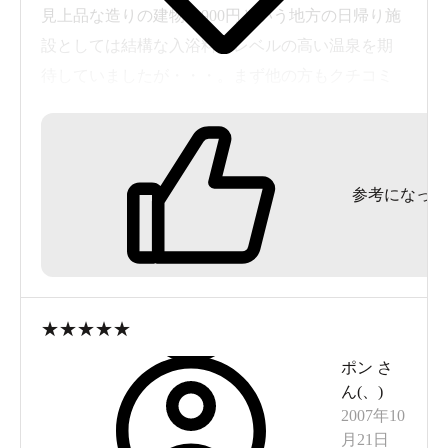
見上品な造りの建物と900円という地方の日帰り施
設としては結構な入浴料、レベルの高い温泉を期
待していましたが・・・。まず他の方もクチコミ
されている通り、下駄箱や脱衣所ロッカーまです
べて100円が徴収され、中に入ると外観より古びた
感じでした。浴室にはサウナや露天風呂など一通
参考になった
りのものは揃っていますが、泉質も含めここでな
ければというものがありませんでした。この辺り
は他の温泉施設も豊富にあるため、わざわざここ
に立ち寄る必要な無いと感じました。
★
★
★
★
★
ポン
さ
ん(
、
)
2007年10
月21日