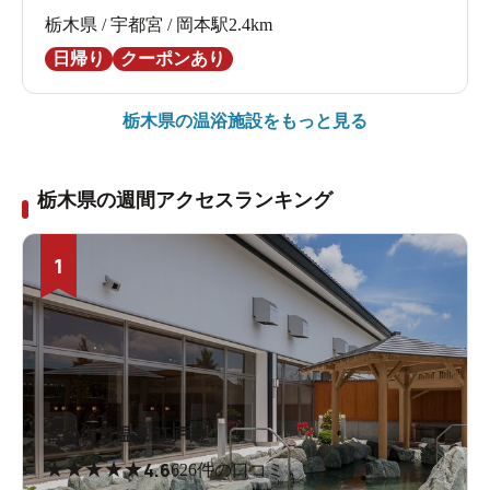
栃木県 / 宇都宮 / 岡本駅2.4km
日帰り
クーポンあり
栃木県の
温浴施設をもっと見る
栃木県の週間アクセスランキング
1
宮の街道温泉 江戸遊
★
★
★
★
★
4.6
626件の口コミ