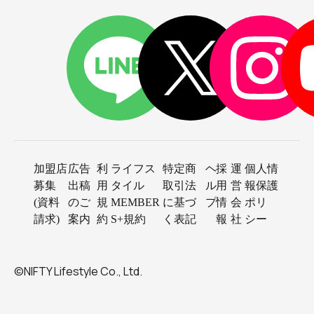
加盟店
広告
利
ライフス
特定商
ヘ
採
運
個人情
募集
出稿
用
タイル
取引法
ル
用
営
報保護
(資料
のご
規
MEMBER
に基づ
プ
情
会
ポリ
請求)
案内
約
S+規約
く表記
報
社
シー
©NIFTY Lifestyle Co., Ltd.