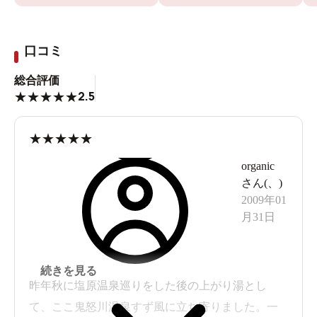
口コミ
総合評価
2.5
★
★
★
★
★
★
★
★
★
★
organic
さん(
、
)
2009年01
月31日
続きを見る
昨年秋に塩原温泉巡りをした後の上がり湯とし
て、ここ鬼怒川温泉すず風に立ち寄りました。一