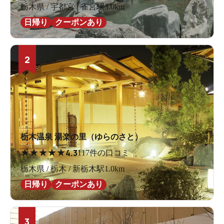
栃木県 / 宇都宮 / 雀宮駅3.0km
日帰り
クーポンあり
2
栃木温泉 湯楽の里（ゆらのさと）
★
★
★
★
★
4.3
117件の口コミ
栃木県 / 栃木 / 新栃木駅1.0km
日帰り
クーポンあり
3