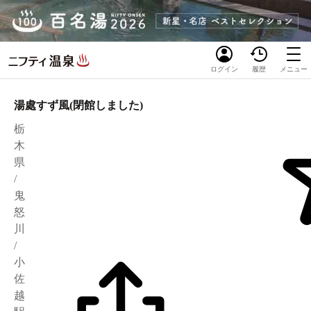
ログイン
履歴
メニュー
湯處すず風(閉館しました)
栃
木
県
/
鬼
怒
川
/
小
佐
越