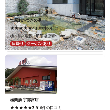
塩原あかつきの湯
★
★
★
★
★
4.1
109件の口コミ
栃木県 / 塩原 / 那須塩原駅9.1km
日帰り
クーポンあり
極楽湯 宇都宮店
★
★
★
★
★
3.9
16件の口コミ