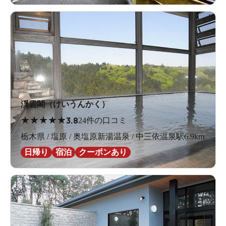
渓雲閣（けいうんかく）
★
★
★
★
★
3.8
24件の口コミ
栃木県 / 塩原 / 奥塩原新湯温泉 / 中三依温泉駅6.9km
日帰り
宿泊
クーポンあり