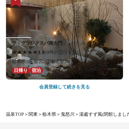
ザ・グランドスパ南大門
★
★
★
★
★
3.9
19件の口コミ
栃木県 / 宇都宮 / 宇都宮駅665m
日帰り
宿泊
会員登録して続きを見る
温泉TOP
＞
関東
＞
栃木県
＞
鬼怒川
＞
湯處すず風(閉館しました