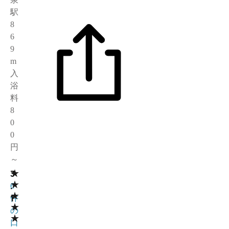
駅
8
6
9
m
入
浴
料
8
0
0
円
～
★
3
3
★
.
6
★
1
件
★
の
★
口