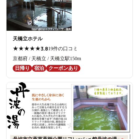
天橋立ホテル
★
★
★
★
★
3.8
19件の口コミ
京都府 / 天橋立 / 天橋立駅150m
日帰り
宿泊
クーポンあり