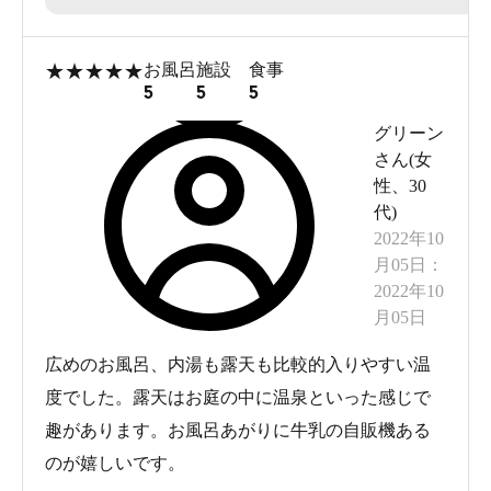
内湯 さぁ帰って寝るか❗ 最高でした 最高でーす！
最高です！
★
★
★
★
★
お風呂
施設
食事
5
5
5
グリーン
さん(
女
性
、
30
代
)
2022年10
月05日
：
2022年10
月05日
広めのお風呂、内湯も露天も比較的入りやすい温
度でした。露天はお庭の中に温泉といった感じで
趣があります。お風呂あがりに牛乳の自販機ある
のが嬉しいです。