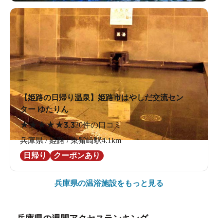
【姫路の日帰り温泉】姫路市はやしだ交流セン
ター ゆたりん
★
★
★
★
★
3.3
20件の口コミ
兵庫県 / 姫路 / 東觜崎駅4.1km
日帰り
クーポンあり
兵庫県の
温浴施設をもっと見る