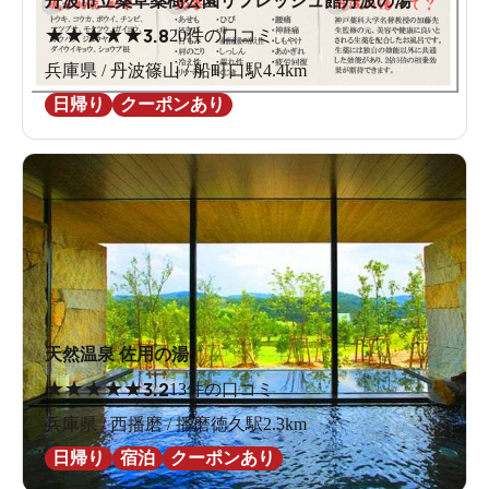
丹波市立薬草薬樹公園リフレッシュ館丹波の湯
★
★
★
★
★
3.8
20件の口コミ
兵庫県 / 丹波篠山 / 船町口駅4.4km
日帰り
クーポンあり
天然温泉 佐用の湯
★
★
★
★
★
3.2
13件の口コミ
兵庫県 / 西播磨 / 播磨徳久駅2.3km
日帰り
宿泊
クーポンあり