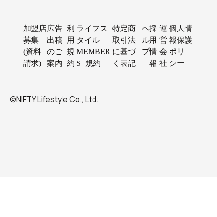
加盟店
広告
利
ライフス
特定商
ヘ
採
運
個人情
募集
出稿
用
タイル
取引法
ル
用
営
報保護
(資料
のご
規
MEMBER
に基づ
プ
情
会
ポリ
請求)
案内
約
S+規約
く表記
報
社
シー
©NIFTY Lifestyle Co., Ltd.