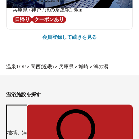
兵庫県 / 神戸 / 滝の茶屋駅1.6km
日帰り
クーポンあり
会員登録して続きを見る
温泉TOP
＞
関西(近畿)
＞
兵庫県
＞
城崎
＞
鴻の湯
温浴施設を探す