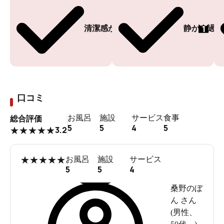
1
清潔感がある
静かに過ご
口コミ
お風呂
施設
サービス
食事
総合評価
5
5
4
5
3.2
★
★
★
★
★
★
★
★
★
★
お風呂
施設
サービス
5
5
4
桑野のぼ
ん
さん
(
男性
、