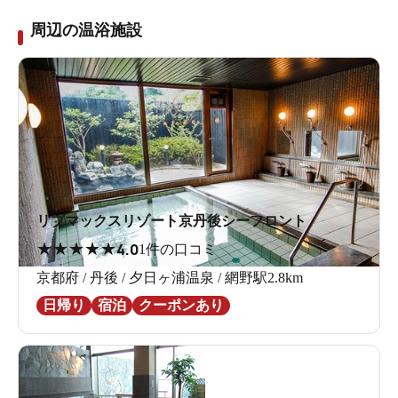
周辺の温浴施設
リブマックスリゾート京丹後シーフロント
★
★
★
★
★
4.0
1件の口コミ
京都府 / 丹後 / 夕日ヶ浦温泉 / 網野駅2.8km
日帰り
宿泊
クーポンあり