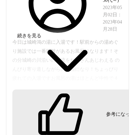
50代～
)
2023年05
月02日
：
2023年04
月28日
続きを見る
今日は城崎鴻の湯に入湯です！駅前からの湯めぐ
り施設では一番距離があるお風呂になります！そ
の分城崎の川沿いの風流をたくさんあじわえる の
んびり寄り道しながらの到着になり！ちょっぴり
疲れての入湯ですお風呂の湯はほとんど中性で４
か所の泉源からのブレンドらしい！源泉も60℃位
なので加水調整なのかな！ 湯ざわりはP.Hほとんど
中性でこんな気持ちのいい湯はずば抜けた湯感で
参考になった
す！外気浴する露天風呂は和風庭園でさっぱりと
リフレッシュ！２回程繰り返しの入湯で疲れた体
もリセット！今日の宿泊は木造の旅館で三角形の