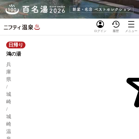
ログイン
履歴
メニュー
日帰り
鴻の湯
兵
庫
県
/
城
崎
/
城
崎
温
泉