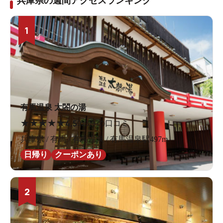
兵庫県の週間アクセスランキング
1
有馬温泉 太閤の湯
★
★
★
★
★
4.5
923件の口コミ
兵庫県 / 有馬 / 有馬温泉 / 有馬温泉駅497m
日帰り
クーポンあり
2