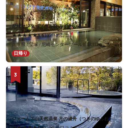
尼崎センタープール前 みずきの湯
★
★
★
★
★
3.6
105件の口コミ
兵庫県 / 宝塚 / 尼崎センタープール前駅312m
日帰り
3
ジェームス山天然温泉 月の湯舟（つきのゆふね）
★
★
★
★
★
3.5
128件の口コミ