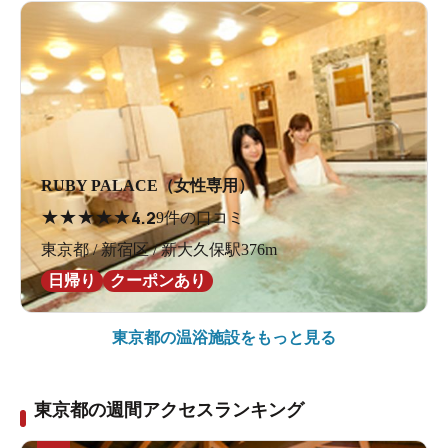
RUBY PALACE（女性専用）
★
★
★
★
★
4.2
9件の口コミ
東京都 / 新宿区 / 新大久保駅376m
日帰り
クーポンあり
東京都の
温浴施設をもっと見る
東京都の週間アクセスランキング