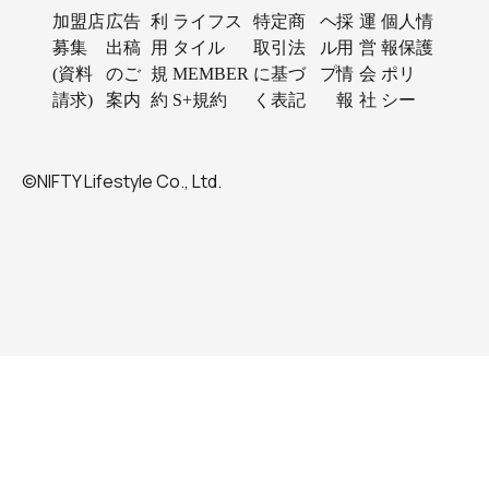
加盟店
広告
利
ライフス
特定商
ヘ
採
運
個人情
募集
出稿
用
タイル
取引法
ル
用
営
報保護
(資料
のご
規
MEMBER
に基づ
プ
情
会
ポリ
請求)
案内
約
S+規約
く表記
報
社
シー
©NIFTY Lifestyle Co., Ltd.