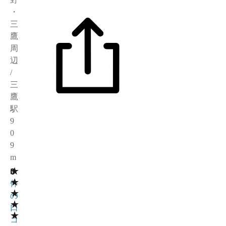
・
三
鷹
周
辺
/
三
鷹
駅
9
0
9
m
★
0
2
★
件
★
の
★
口
★
コ