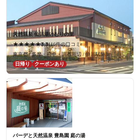
天然温泉 仙川湯けむりの里
★
★
★
★
★
3.3
116件の口コミ
東京都 / 多摩・府中・調布周辺 / 仙川駅583m
日帰り
クーポンあり
バーデと天然温泉 豊島園 庭の湯