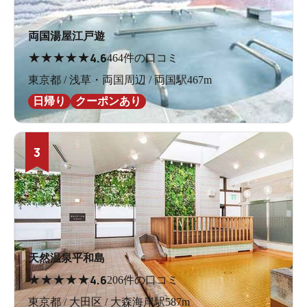
両国湯屋江戸遊
★
★
★
★
★
4.6
464件の口コミ
東京都 / 浅草・両国周辺 / 両国駅467m
日帰り
クーポンあり
3
天然温泉平和島
★
★
★
★
★
4.6
206件の口コミ
東京都 / 大田区 / 大森海岸駅587m