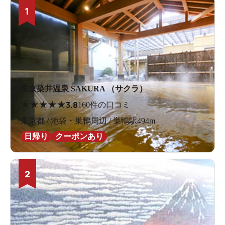
1
東京染井温泉 SAKURA （サクラ）
★
★
★
★
★
3.8
160件の口コミ
東京都 / 池袋・巣鴨周辺 / 巣鴨駅494m
日帰り
クーポンあり
2