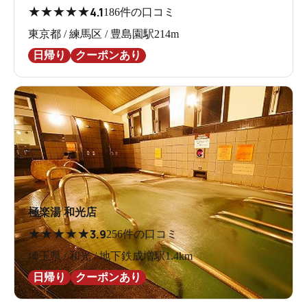
★
★
★
★
★
4.1
186件の口コミ
東京都 / 練馬区 / 豊島園駅214m
日帰り
クーポンあり
極楽湯 和光店
★
★
★
★
★
3.9
256件の口コミ
埼玉県 / 和光 / 地下鉄成増駅1.4km
日帰り
クーポンあり