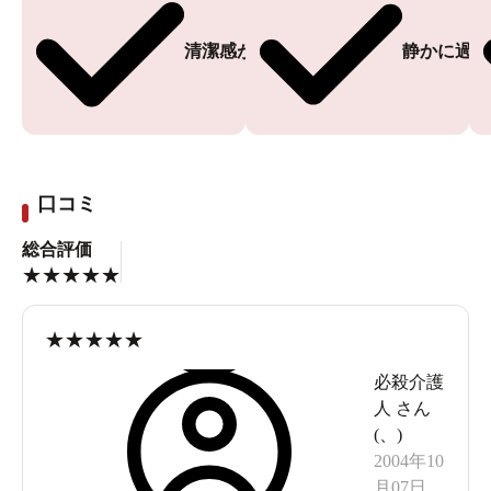
清潔感がある
静かに過ご
口コミ
総合評価
★
★
★
★
★
★
★
★
★
★
必殺介護
人
さん
(
、
)
2004年10
月07日