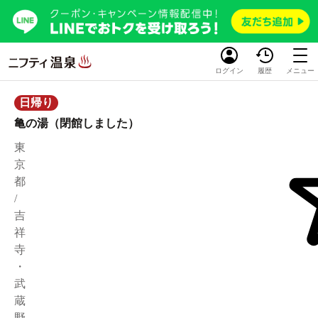
ログイン
履歴
メニュー
日帰り
亀の湯（閉館しました）
東
京
都
/
吉
祥
寺
・
武
蔵
野