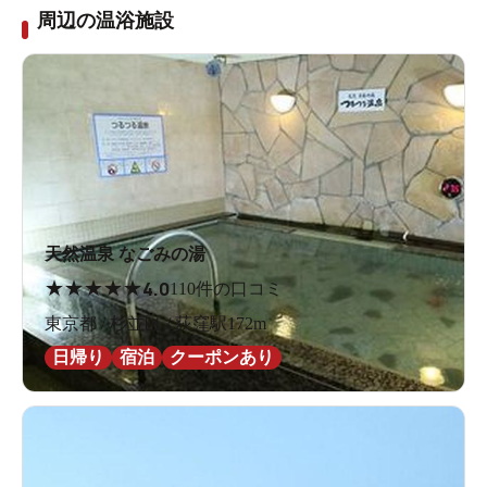
周辺の温浴施設
天然温泉 なごみの湯
★
★
★
★
★
4.0
110件の口コミ
東京都 / 杉並区 / 荻窪駅172m
日帰り
宿泊
クーポンあり