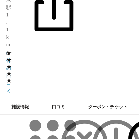
駅
1
.
1
k
m
★
0
0
★
件
★
の
★
口
★
コ
ミ
施設情報
口コミ
クーポン・チケット