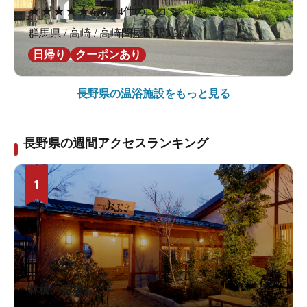
★
★
★
★
★
4.0
194件の口コミ
群馬県 / 高崎 / 高崎問屋町駅3.3km
日帰り
クーポンあり
長野県の
温浴施設をもっと見る
長野県の週間アクセスランキング
1
林檎の湯屋おぶ～