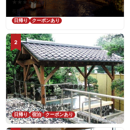
★
★
★
★
★
4.7
252件の口コミ
長野県 / 松本 / 平田駅1.9km
日帰り
クーポンあり
2
クア・アンド・ホテル 信州健康ランド
★
★
★
★
★
4.6
16件の口コミ
長野県 / 松本 / 村井駅424m
日帰り
宿泊
クーポンあり