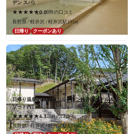
デン スパ）
★
★
★
★
★
0.0
0件の口コミ
長野県 / 軽井沢 / 軽井沢駅191m
日帰り
クーポンあり
日帰り温泉 八風温泉（ルグラン軽井沢ホテル＆リ
ゾート内）
★
★
★
★
★
4.3
27件の口コミ
長野県 / 軽井沢 / 軽井沢駅5.8km