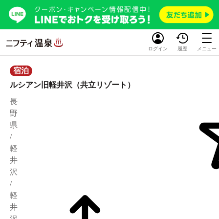
ログイン
履歴
メニュー
宿泊
ルシアン旧軽井沢（共立リゾート）
長
野
県
/
軽
井
沢
/
軽
井
沢