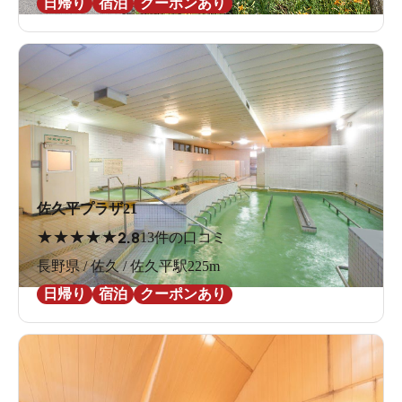
日帰り
宿泊
クーポンあり
佐久平プラザ21
★
★
★
★
★
2.8
13件の口コミ
長野県 / 佐久 / 佐久平駅225m
日帰り
宿泊
クーポンあり