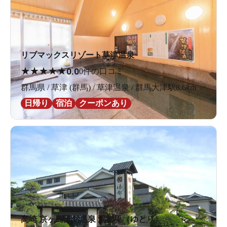
リブマックスリゾート草津温泉
★
★
★
★
★
0.0
0件の口コミ
群馬県 / 草津 (群馬) / 草津温泉 / 群馬大津駅8.6km
日帰り
宿泊
クーポンあり
高崎 京ヶ島天然温泉 湯都里（ゆとり）