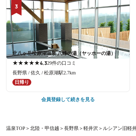
3
北八ヶ岳松原湖温泉 八峰の湯（ヤッホーの湯）
★
★
★
★
★
4.3
29件の口コミ
長野県 / 佐久 / 松原湖駅2.7km
日帰り
会員登録して続きを見る
温泉TOP
＞
北陸・甲信越
＞
長野県
＞
軽井沢
＞
ルシアン旧軽