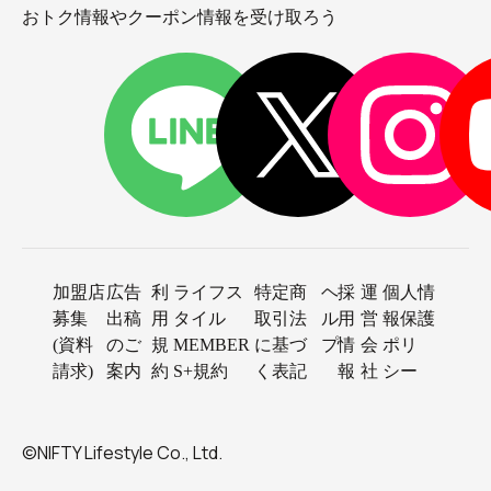
おトク情報やクーポン情報を受け取ろう
加盟店
広告
利
ライフス
特定商
ヘ
採
運
個人情
募集
出稿
用
タイル
取引法
ル
用
営
報保護
(資料
のご
規
MEMBER
に基づ
プ
情
会
ポリ
請求)
案内
約
S+規約
く表記
報
社
シー
©NIFTY Lifestyle Co., Ltd.