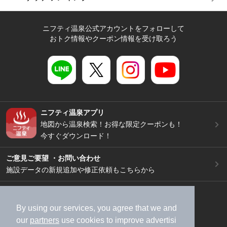
ニフティ温泉公式アカウントをフォローして
おトク情報やクーポン情報を受け取ろう
ニフティ温泉アプリ
地図から温泉検索！お得な限定クーポンも！
今すぐダウンロード！
ご意見ご要望 ・お問い合わせ
施設データの新規追加や修正依頼もこちらから
スマートフォン
/
PC
加盟店募集（資料請求）
広告出稿のご案内
By using our services, you agree that we and
our
partners
use cookies to improve advertisi
利用規約
ライフスタイルMEMBERS+規約