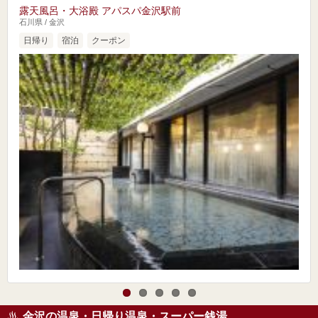
露天風呂・大浴殿 アパスパ金沢駅前
石川県 / 金沢
日帰り
宿泊
クーポン
金沢の温泉・日帰り温泉・スーパー銭湯