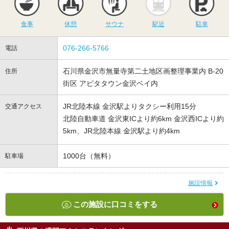
食事
休憩
サウナ
駅近
駐車
076-266-5766
電話
石川県金沢市無量寺第二土地区画整理事業内 B-20
住所
街区 アピタタウン金沢ベイ内
JR北陸本線 金沢駅よりタクシー利用15分
交通アクセス
北陸自動車道 金沢東ICより約6km 金沢西ICより約
5km、JR北陸本線 金沢駅より約4km
1000台（無料）
駐車場
施設情報
この施設に口コミをする