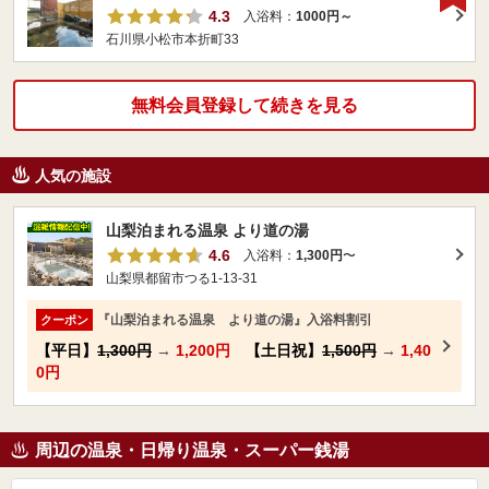
4.3
入浴料：
1000円～
石川県小松市本折町33
無料会員登録して続きを見る
人気の施設
山梨泊まれる温泉 より道の湯
4.6
入浴料：
1,300円
〜
山梨県都留市つる1-13-31
『山梨泊まれる温泉 より道の湯』入浴料割引
クーポン
【平日】
1,300円
→
1,200円
【土日祝】
1,500円
→
1,40
0円
周辺の温泉・日帰り温泉・スーパー銭湯