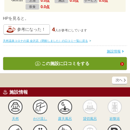
0.0点
0.0点
0.0点
お湯
施設
サービス
0.0点
飲食
HPを見ると。
4
参考になった！
人が
参考にしています
天然温泉コロナの湯 金沢店（閉館しました）の口コミ一覧に戻る
>
施設情報
この施設に口コミをする
施設情報
天然
かけ流し
露天風呂
貸切風呂
岩
天然
かけ流し
露天風呂
貸切風呂
岩盤浴
食事
休憩
サウナ
駅近
駐