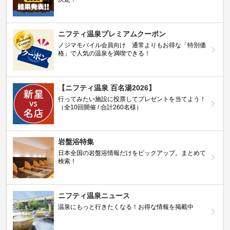
ニフティ温泉プレミアムクーポン
ノジマモバイル会員向け 通常よりもお得な「特別価
格」で人気の温泉を満喫できる！
【ニフティ温泉 百名湯2026】
行ってみたい施設に投票してプレゼントを当てよう！
（全10回開催 / 合計260名様）
岩盤浴特集
日本全国の岩盤浴情報だけをピックアップ。まとめて
検索！
ニフティ温泉ニュース
温泉にもっと行きたくなる！お得な情報を掲載中