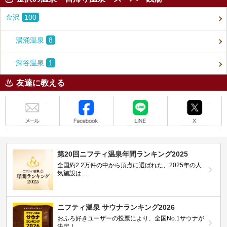
金沢
100
湯涌温泉
8
深谷温泉
1
友達に教える
メール
Facebook
LINE
X
第20回ニフティ温泉年間ランキング2025
全国約2.2万件の中から頂点に選ばれた、2025年の人
気施設は…
ニフティ温泉 サウナランキング2026
おふろ好きユーザーの投票により、全国No.1サウナが
決定！