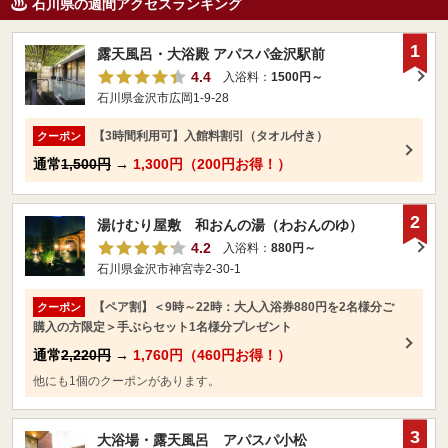
石川県の週間アクセスランキング
1
露天風呂・大浴殿 アパスパ金沢駅前
4.4
入浴料：
1500円～
石川県金沢市広岡1-9-28
【3時間利用可】入館料割引（タオル付き）
クーポン
通常
1,500円
→
1,300円（200円お得！）
2
湯けむり屋敷 和おんの湯（わおんのゆ）
4.2
入浴料：
880円～
石川県金沢市神宮寺2-30-1
【ペア割】＜9時～22時：大人入浴券880円を2名様分ご
クーポン
購入の方限定＞手ぶらセット1名様分プレゼント
通常
2,220円
→
1,760円（460円お得！）
他にも1個のクーポンがあります。
3
大浴場・露天風呂 アパスパ小松