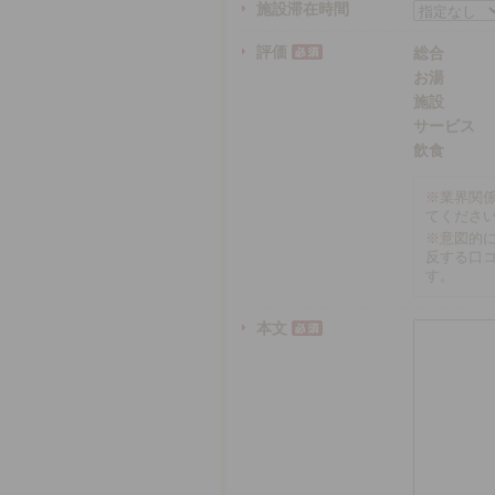
施設滞在時間
評価
総合
お湯
施設
サービス
飲食
※
業界関
てくださ
※
意図的
反する口
す。
本文