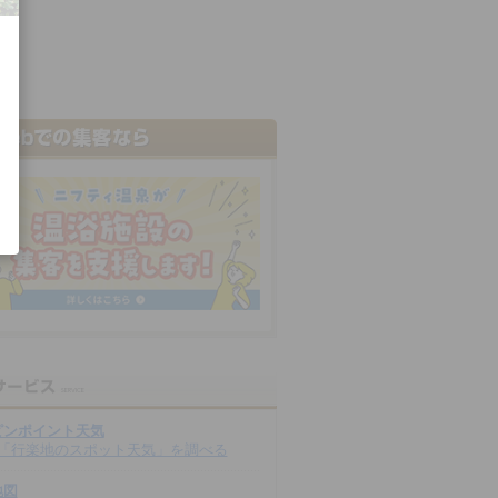
ピンポイント天気
「行楽地のスポット天気」を調べる
地図