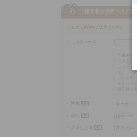
「極楽湯 金沢野々市店」
口コミ内容をご入力ください
ニックネーム
※
全角16
※
未入力
※ゲスト
また、ゲ
だいた後
※
新ニフテ
稿を行う
性別
男性
年代
入浴した日
年