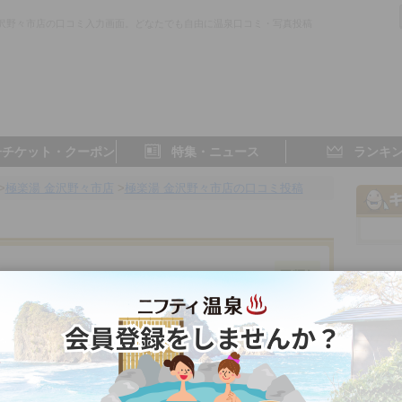
金沢野々市店の口コミ入力画面。どなたでも自由に温泉口コミ・写真投稿
。
子チケット・クーポン
特集・ニュース
ランキ
>
極楽湯 金沢野々市店
>
極楽湯 金沢野々市店の口コミ投稿
件
石川県／金沢
4.7点
4.6点