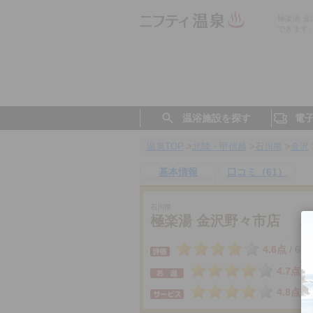
極楽湯 
できます
温浴施設を探す
電
温泉TOP
>
北陸・甲信越
>
石川県
>
金沢
基本情報
口コミ（61）
石川県
極楽湯 金沢野々市店
4.6点
61
/
4.7点
4.8点