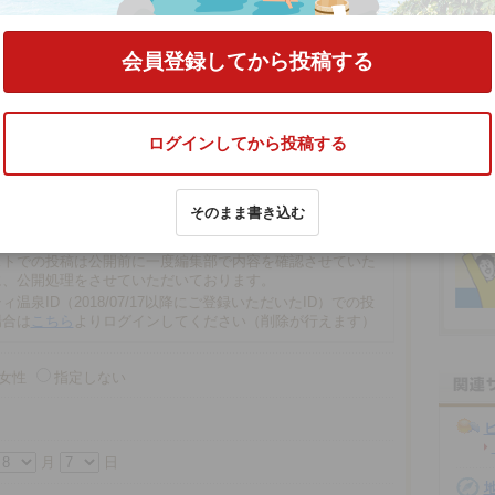
の口コミをする
会員登録してから投稿する
ログインしてから投稿する
文字以内
そのまま書き込む
の場合、匿名で投稿されます。
での投稿は、再編集や削除ができませんので注意ください。
ストでの投稿は公開前に一度編集部で内容を確認させていた
に、公開処理をさせていただいております。
ィ温泉ID（2018/07/17以降にご登録いただいたID）での投
場合は
こちら
よりログインしてください（削除が行えます）
女性
指定しない
月
日