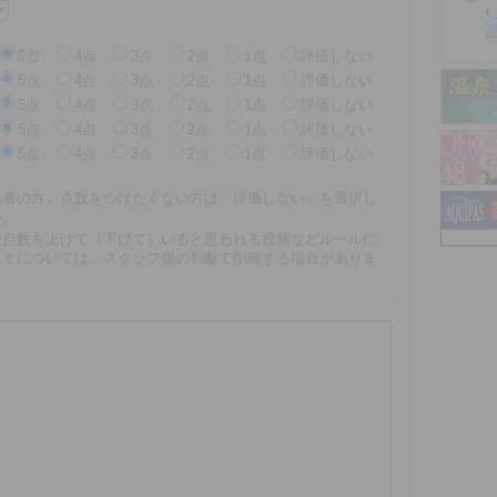
5点
4点
3点
2点
1点
評価しない
5点
4点
3点
2点
1点
評価しない
5点
4点
3点
2点
1点
評価しない
5点
4点
3点
2点
1点
評価しない
5点
4点
3点
2点
1点
評価しない
係者の方、点数をつけたくない方は「評価しない」を選択し
い。
に点数を上げて（下げて）いると思われる投稿などルールに
コミについては、スタッフ側の判断で削除する場合がありま