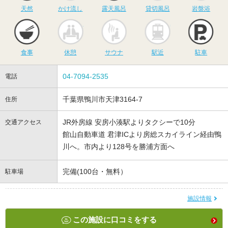
天然
かけ流し
露天風呂
貸切風呂
岩盤浴
食事
休憩
サウナ
駅近
駐
食事
休憩
サウナ
駅近
駐車
04-7094-2535
電話
千葉県鴨川市天津3164-7
住所
JR外房線 安房小湊駅よりタクシーで10分
交通アクセス
館山自動車道 君津ICより房総スカイライン経由鴨
川へ。市内より128号を勝浦方面へ
完備(100台・無料）
駐車場
施設情報
この施設に口コミをする