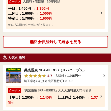
入館料＋岩盤浴 100円引き
クーポン
平日：
1,450円
→
1,350円
土休日：
1,600円
→
1,500円
特定日：
1,700円
→
1,600円
他にも1個のクーポンがあります。
無料会員登録して続きを見る
人気の施設
美楽温泉 SPA-HERBS（スパハーブス）
4.7
入浴料：
1,205円
〜
埼玉県さいたま市北区植竹町1-816-8
『美楽温泉 SPA-HERBS』大人入浴料最大70円引き
クーポン
【平日】
1,205円
→
1,145円
【土日祝】
1,445円
→
1,37
5円