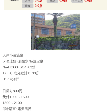
0.0点
0.0点
0.0点
お湯
施設
サービス
0.0点
飲食
天津小湊温泉
メタ珪酸･炭酸水Na規定泉
Na-HCO3･SO4･Cl型
17.5℃ 成分総計０.99㌘
H17.4分析
日帰り800円
受付1200～1500
1800～2100
2階:浴室･露天風呂