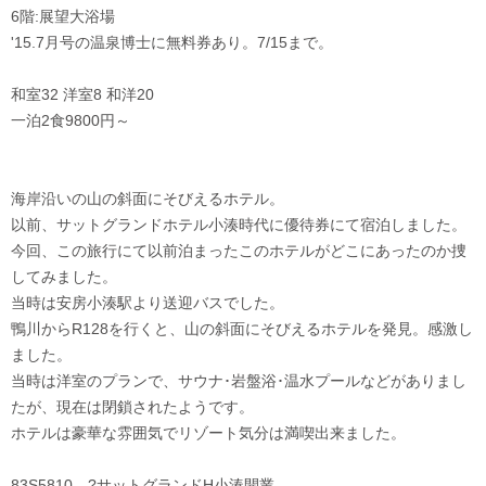
6階:展望大浴場
'15.7月号の温泉博士に無料券あり。7/15まで。
和室32 洋室8 和洋20
一泊2食9800円～
海岸沿いの山の斜面にそびえるホテル。
以前、サットグランドホテル小湊時代に優待券にて宿泊しました。
今回、この旅行にて以前泊まったこのホテルがどこにあったのか捜
してみました。
当時は安房小湊駅より送迎バスでした。
鴨川からR128を行くと、山の斜面にそびえるホテルを発見。感激し
ました。
当時は洋室のプランで、サウナ･岩盤浴･温水プールなどがありまし
たが、現在は閉鎖されたようです。
ホテルは豪華な雰囲気でリゾート気分は満喫出来ました。
83S5810-- ?サットグランドH小湊開業