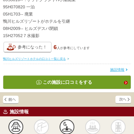
95H070820 一泊
05H1703-- 廃業
鴨川ヒルズリゾートがホテルを引継
08H2009-- ヒルズデスパ閉鎖
15H27052７水撮影
6
参考になった！
人が
参考にしています
鴨川ヒルズリゾートホテルの口コミ一覧に戻る
>
施設情報
この施設に口コミをする
施設情報
天然
かけ流し
露天風呂
貸切風呂
岩