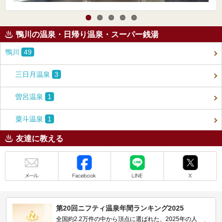
鴨川の温泉・日帰り温泉・スーパー銭湯
鴨川
49
三日月温泉
3
曽呂温泉
1
粟斗温泉
1
友達に教える
メール
Facebook
LINE
X
第20回ニフティ温泉年間ランキング2025
全国約2.2万件の中から頂点に選ばれた、2025年の人