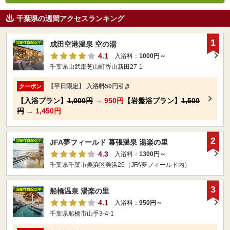
千葉県の週間アクセスランキング
1
成田空港温泉 空の湯
4.1
入浴料：
1000円～
千葉県山武郡芝山町香山新田27-1
【平日限定】 入浴料50円引き
クーポン
【入浴プラン】
1,000円
→
950円
【岩盤浴プラン】
1,500
円
→
1,450円
2
JFA夢フィールド 幕張温泉 湯楽の里
4.3
入浴料：
1300円～
千葉県千葉市美浜区美浜26（JFA夢フィールド内）
3
船橋温泉 湯楽の里
4.1
入浴料：
950円～
千葉県船橋市山手3-4-1