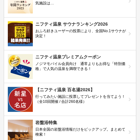
気施設は…
ニフティ温泉 サウナランキング2026
おふろ好きユーザーの投票により、全国No.1サウナが
決定！
ニフティ温泉プレミアムクーポン
ノジマモバイル会員向け 通常よりもお得な「特別価
格」で人気の温泉を満喫できる！
【ニフティ温泉 百名湯2026】
行ってみたい施設に投票してプレゼントを当てよう！
（全10回開催 / 合計260名様）
岩盤浴特集
日本全国の岩盤浴情報だけをピックアップ。まとめて
検索！