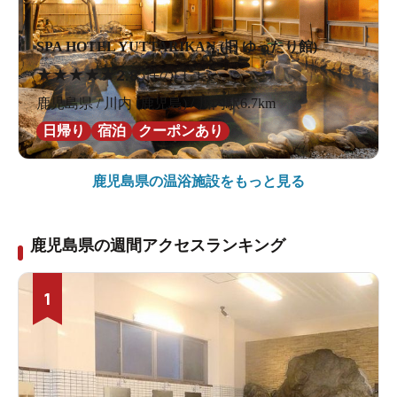
SPA HOTEL YUTTARIKAN (旧 ゆったり館)
★
★
★
★
★
2.8
5件の口コミ
鹿児島県 / 川内 (鹿児島) / 川内駅6.7km
日帰り
宿泊
クーポンあり
鹿児島県の
温浴施設をもっと見る
鹿児島県の週間アクセスランキング
1