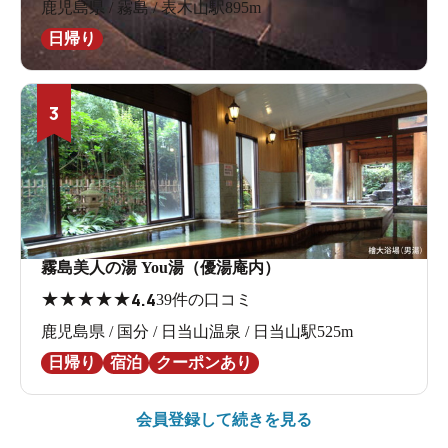
鹿児島県 / 霧島 / 表木山駅895m
日帰り
3
霧島美人の湯 You湯（優湯庵内）
★
★
★
★
★
4.4
39件の口コミ
鹿児島県 / 国分 / 日当山温泉 / 日当山駅525m
日帰り
宿泊
クーポンあり
会員登録して続きを見る