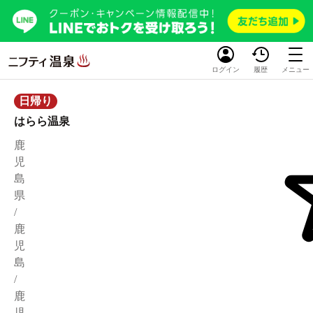
ログイン
履歴
メニュー
日帰り
はらら温泉
鹿
児
島
県
/
鹿
児
島
/
鹿
児