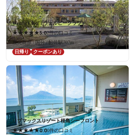
WellBe Club（ウェルビークラブ）
★
★
★
★
★
5.0
2件の口コミ
鹿児島県 / 国分 / 帖佐駅707m
日帰り
クーポンあり
リブマックスリゾート桜島シーフロント
★
★
★
★
★
0.0
0件の口コミ