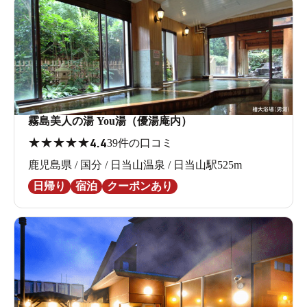
霧島美人の湯 You湯（優湯庵内）
★
★
★
★
★
4.4
39件の口コミ
鹿児島県 / 国分 / 日当山温泉 / 日当山駅525m
日帰り
宿泊
クーポンあり