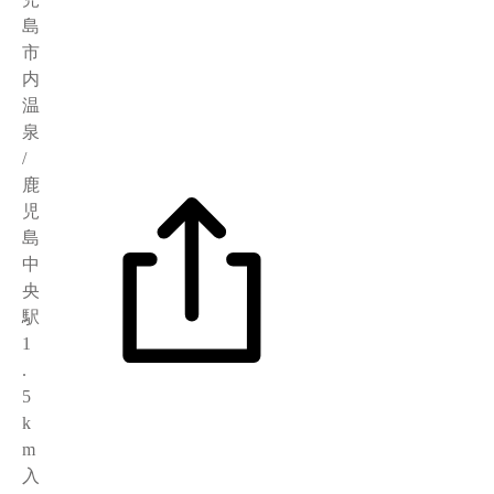
島
市
内
温
泉
/
鹿
児
島
中
央
駅
1
.
5
k
m
入