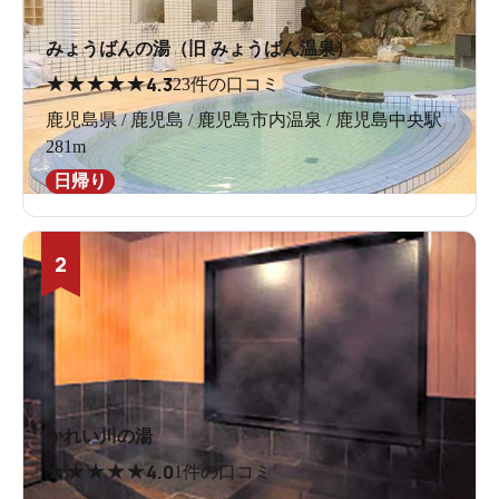
みょうばんの湯（旧 みょうばん温泉）
★
★
★
★
★
4.3
23件の口コミ
鹿児島県 / 鹿児島 / 鹿児島市内温泉 / 鹿児島中央駅
281m
日帰り
2
かれい川の湯
★
★
★
★
★
4.0
1件の口コミ