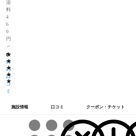
浴
料
4
6
0
円
～
★
0
0
★
件
★
の
★
口
★
コ
ミ
施設情報
口コミ
クーポン・チケット