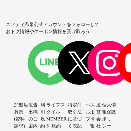
ニフティ温泉公式アカウントをフォローして
おトク情報やクーポン情報を受け取ろう
加盟店
広告
利
ライフス
特定商
ヘ
採
運
個人情
募集
出稿
用
タイル
取引法
ル
用
営
報保護
(資料
のご
規
MEMBER
に基づ
プ
情
会
ポリ
請求)
案内
約
S+規約
く表記
報
社
シー