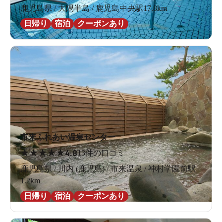
鹿児島県 / 大隅半島 / 鹿児島中央駅17.8km
日帰り
宿泊
クーポンあり
市来ふれあい温泉センター
★
★
★
★
★
4.8
13件の口コミ
鹿児島県 / 川内 (鹿児島) / 市来温泉 / 神村学園前駅
1.2km
日帰り
宿泊
クーポンあり