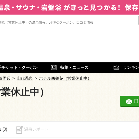
鶴苑（営業休止中）の温泉情報、お得なクーポン、口コミ情報
子チケット・クーポン
特集・ニュース
ランキン
賀周辺
>
山代温泉
>
ホテル西鶴苑（営業休止中）
営業休止中）
口
(0)
温泉レポート