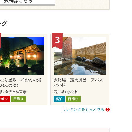
投稿はこちら
ング
けむり屋敷 和おんの湯
大浴場・露天風呂 アパス
わおんのゆ）
パ小松
県 / 金沢市神宮寺
石川県 / 小松市
ーポン
日帰り
宿泊
日帰り
ランキングをもっと見る