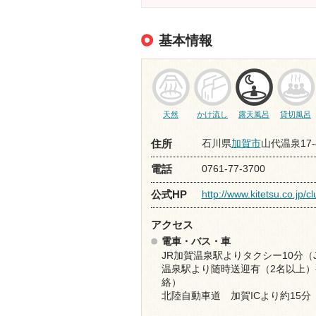
基本情報
天然
かけ流し
露天風呂
貸切風呂
石川県
加賀市
山代温泉17-4
住所
0761-77-3700
電話
http://www.kitetsu.co.jp/
公式HP
アクセス
電車・バス・車
JR加賀温泉駅よりタクシー10分（
温泉駅より随時送迎有（2名以上）
絡）
北陸自動車道 加賀ICより約15分