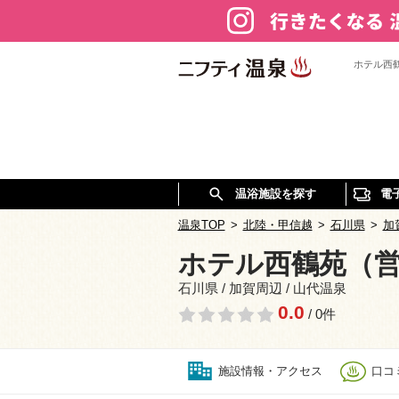
ホテル西
温浴施設を探す
電
温泉TOP
>
北陸・甲信越
>
石川県
>
加
ホテル西鶴苑（
石川県 / 加賀周辺 / 山代温泉
0.0
/ 0件
施設情報・アクセス
口コミ