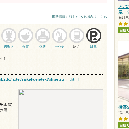
アパ
泉・
掲載情報に誤りがある場合はこちら
石川県 
日帰
岩盤浴
食事
休憩
サウナ
駅近
駐車
-1
club2do/hotel/saikakuen/text/shisetsu_m.html
JR加賀
極楽
要連
福井県 
日帰