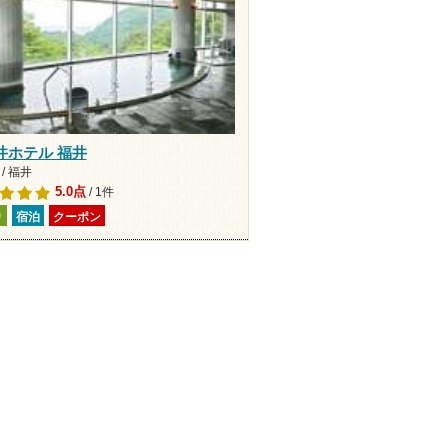
井ホテル 福井
/ 福井
5.0点
/ 1件
り
宿泊
クーポン