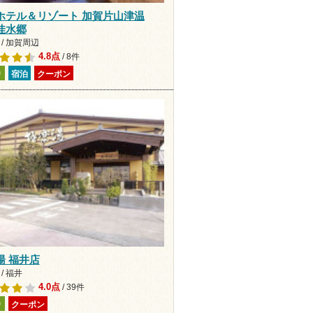
ホテル＆リゾート 加賀片山津温
佳水郷
/ 加賀周辺
4.8点
/ 8件
り
宿泊
クーポン
湯 福井店
/ 福井
4.0点
/ 39件
り
クーポン