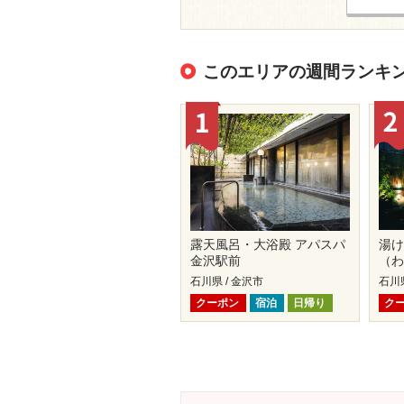
このエリアの週間ランキ
露天風呂・大浴殿 アパスパ
湯
金沢駅前
（
石川県 / 金沢市
石川
クーポン
宿泊
日帰り
ク