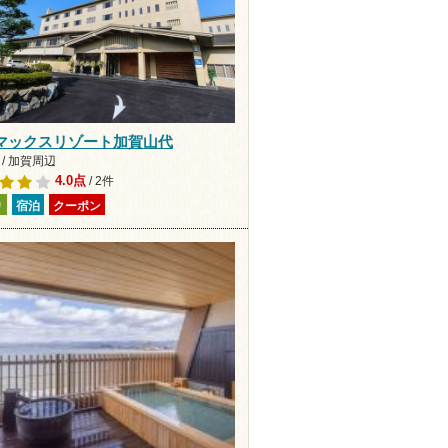
マックスリゾート加賀山代
/ 加賀周辺
4.0点
/ 2件
り
宿泊
クーポン