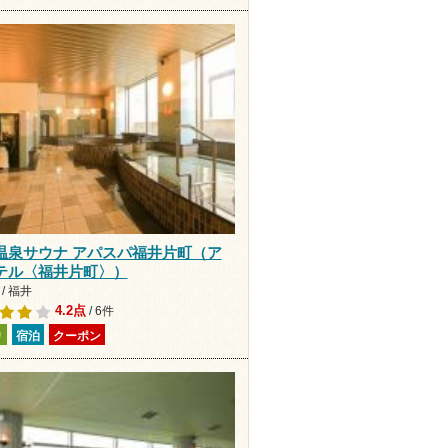
温泉サウナ アパスパ福井片町（ア
テル〈福井片町〉）
/ 福井
4.2点
/ 6件
り
宿泊
クーポン