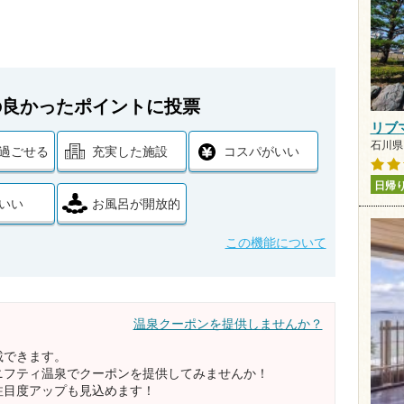
の良かったポイントに投票
リブ
石川県 
過ごせる
充実した施設
コスパがいい
日帰
いい
お風呂が開放的
この機能について
温泉クーポンを提供しませんか？
載できます。
ニフティ温泉でクーポンを提供してみませんか！
注目度アップも見込めます！