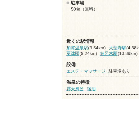
駐車場
50台（無料）
近くの駅情報
加賀温泉駅
(3.54km)
大聖寺駅
(4.38
粟津駅
(9.24km)
細呂木駅
(10.89km)
設備
エステ・マッサージ
駐車場あり
温泉の特徴
露天風呂
宿泊