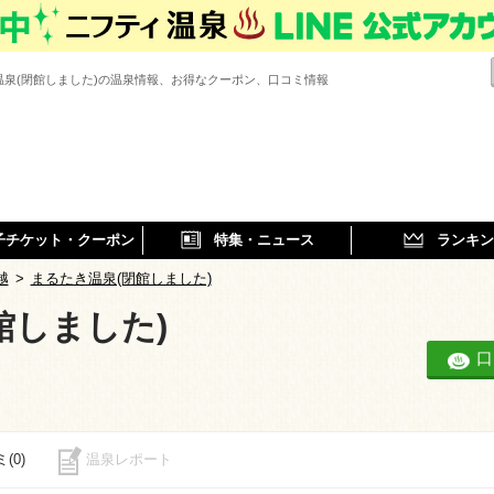
温泉(閉館しました)の温泉情報、お得なクーポン、口コミ情報
子チケット・クーポン
特集・ニュース
ランキン
越
>
まるたき温泉(閉館しました)
館しました)
口
(0)
温泉レポート