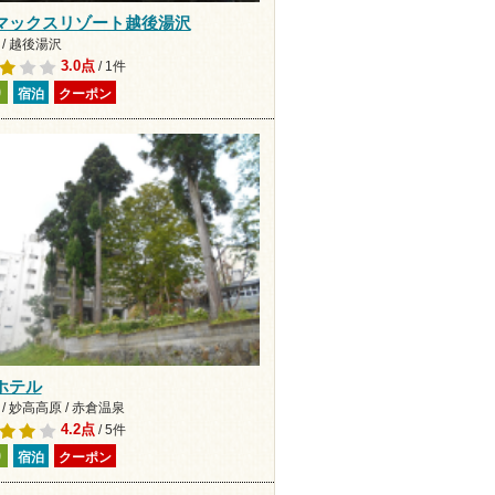
マックスリゾート越後湯沢
/ 越後湯沢
3.0点
/ 1件
り
宿泊
クーポン
ホテル
/ 妙高高原 / 赤倉温泉
4.2点
/ 5件
り
宿泊
クーポン