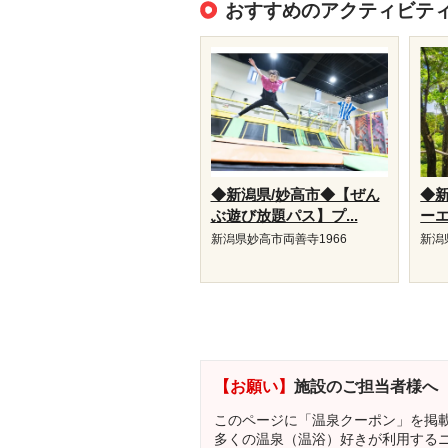
おすすめのアクティビテ
◆新潟県/妙高市◆【ぜん
◆
ぶ遊び放題パス】プ...
ーエ
新潟県妙高市両善寺1966
新潟
【お願い】
施設のご担当者様へ
このページに「温泉クーポン」を掲
多くの温泉（温浴）好きが利用する