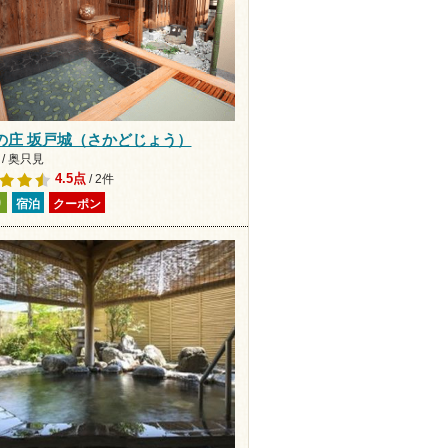
の庄 坂戸城（さかどじょう）
/ 奥只見
4.5点
/ 2件
り
宿泊
クーポン