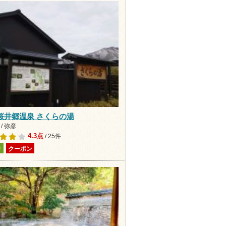
桜井郷温泉 さくらの湯
/ 弥彦
4.3点
/ 25件
り
クーポン