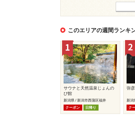
このエリアの週間ランキ
サウナと天然温泉じょんの
弥彦
び館
新潟県 / 新潟市西蒲区福井
新潟
クーポン
日帰り
ク