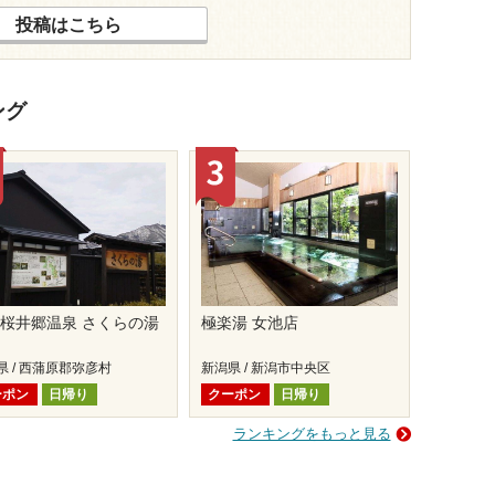
投稿はこちら
ング
桜井郷温泉 さくらの湯
極楽湯 女池店
県 / 西蒲原郡弥彦村
新潟県 / 新潟市中央区
ーポン
日帰り
クーポン
日帰り
ランキングをもっと見る