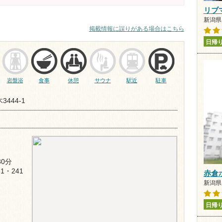
リブ
新潟県 
掲載情報に誤りがある場合はこちら
日帰
岩盤浴
食事
休憩
サウナ
駅近
駐車
444-1
0分
1・241
赤倉
新潟県 
日帰