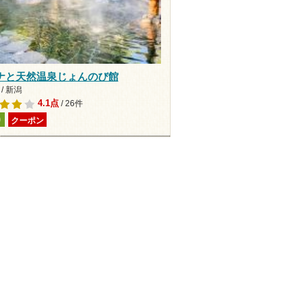
ナと天然温泉じょんのび館
/ 新潟
4.1点
/ 26件
り
クーポン