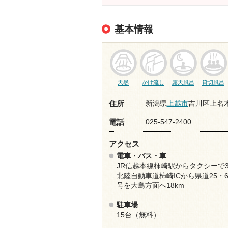
基本情報
天然
かけ流し
露天風呂
貸切風呂
新潟県
上越市
吉川区上名木3
住所
025-547-2400
電話
アクセス
電車・バス・車
JR信越本線柿崎駅からタクシーで3
北陸自動車道柿崎ICから県道25・6
号を大島方面へ18km
駐車場
15台（無料）