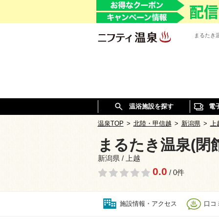
まるたき
温浴施設を探す
電
温泉TOP
>
北陸・甲信越
>
新潟県
>
上
まるたき温泉(閉
新潟県 / 上越
0.0
/ 0件
施設情報・アクセス
口コミ