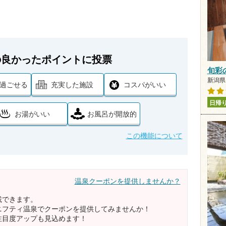
の良かったポイントに投票
旬彩
新潟県 
過ごせる
充実した施設
コスパがいい
日帰
お湯がいい
お風呂が開放的
この機能について
温泉クーポンを提供しませんか？
載できます。
ニフティ温泉でクーポンを提供してみませんか！
注目度アップも見込めます！