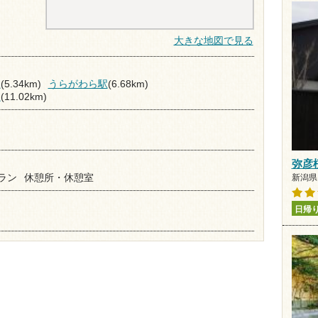
大きな地図で見る
駅
(5.34km)
うらがわら駅
(6.68km)
駅
(11.02km)
弥彦
ラン
休憩所・休憩室
新潟県 
日帰