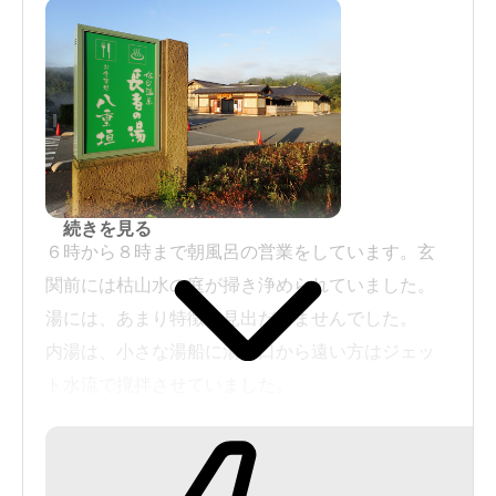
続きを見る
６時から８時まで朝風呂の営業をしています。玄
関前には枯山水の庭が掃き浄められていました。
湯には、あまり特徴を見出だせませんでした。
内湯は、小さな湯船に湯出口から遠い方はジェッ
ト水流で撹拌させていました。
露天風呂も小さな湯船になっています。こちらの
方は、やや塩素を強く感じました。目隠しの垣根
は背伸びをしても、あまり景色を眺められない高