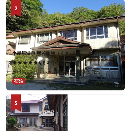
2
小屋原温泉 熊谷旅館（くまがいりょかん）
★
★
★
★
★
4.8
30件の口コミ
島根県 / 大田 / 小屋原温泉 / 大田市駅9.7km
宿泊
3