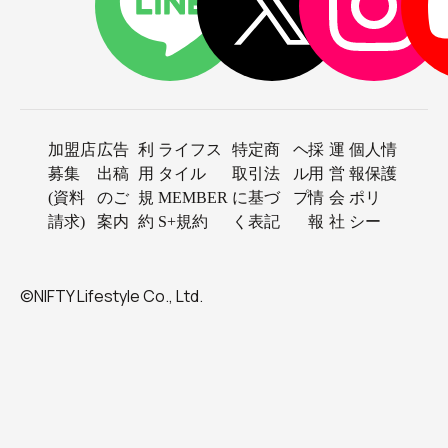
加盟店
広告
利
ライフス
特定商
ヘ
採
運
個人情
募集
出稿
用
タイル
取引法
ル
用
営
報保護
(資料
のご
規
MEMBER
に基づ
プ
情
会
ポリ
請求)
案内
約
S+規約
く表記
報
社
シー
©NIFTY Lifestyle Co., Ltd.