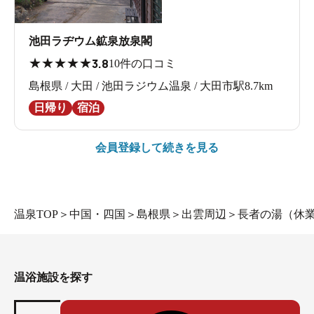
池田ラヂウム鉱泉放泉閣
★
★
★
★
★
3.8
10件の口コミ
島根県 / 大田 / 池田ラジウム温泉 / 大田市駅8.7km
日帰り
宿泊
会員登録して続きを見る
温泉TOP
＞
中国・四国
＞
島根県
＞
出雲周辺
＞
長者の湯（休
温浴施設を探す