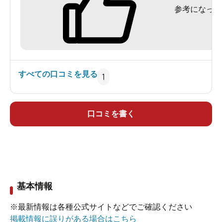
参考になった
さがあります。
シャンプー,ボディソープ付き400円のところJAF会
員証提示で350円。100円バック式鍵付き貴重品
ロッカー有り,無料ドライヤー有り,露天風呂有り。
すべての口コミを見る
1
口コミを書く
基本情報
※最新情報は各種公式サイトなどでご確認ください
掲載情報に誤りがある場合はこちら