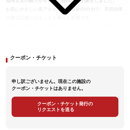
地球太古の眠りから覚めた佐白温泉が誕生しました。
お肌にやさしい高アルカリ単純温泉(PH9.8)で、美肌効果
や疲労回復にはもっとも優れた泉質です。
奥出雲の四季折々の自然に囲まれた、岩風呂・露天風呂
は、尾原ダムの湖底となった神話の大河斐伊川の石を用
い、加温は木材チップによる優しい温もりと、古代ロマ
ンを感じながら、心身ともに癒される神秘の湯です。
クーポン・チケット
申し訳ございません。現在この施設の
クーポン・チケットはありません。
クーポン・チケット発行の
リクエストを送る