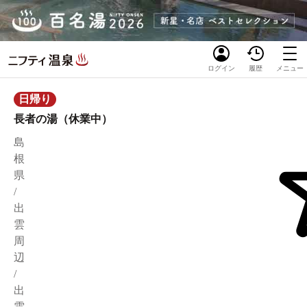
ログイン
履歴
メニュー
日帰り
長者の湯（休業中）
島
根
県
/
出
雲
周
辺
/
出
雲