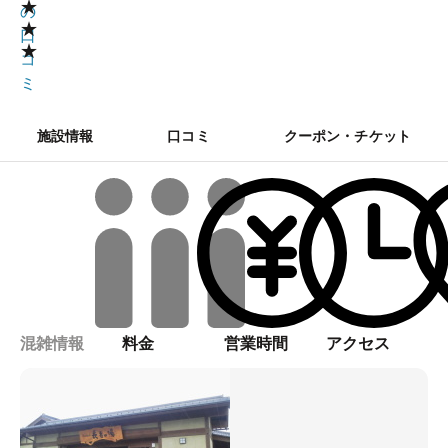
★
の
★
口
★
コ
ミ
施設情報
口コミ
クーポン・チケット
混雑情報
料金
営業時間
アクセス