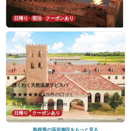
鳥取県 / 米子 / 東山公園駅3.1km
日帰り
宿泊
クーポンあり
湧くわく天然温泉ラピスパ
★
★
★
★
★
4.4
20件の口コミ
鳥取県 / 米子 / 淀江駅424m
日帰り
クーポンあり
島根県の
温浴施設をもっと見る