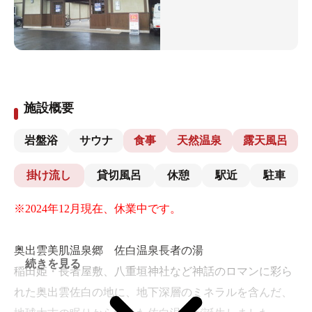
施設概要
岩盤浴
サウナ
食事
天然温泉
露天風呂
掛け流し
貸切風呂
休憩
駅近
駐車
※2024年12月現在、休業中です。
奥出雲美肌温泉郷 佐白温泉長者の湯
続きを見る
稲田姫・長者屋敷、八重垣神社など神話のロマンに彩ら
れた奥出雲佐白の地に、地下深層のミネラルを含んだ、