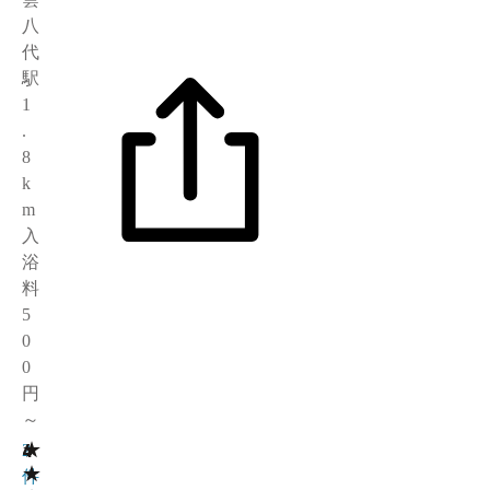
八
代
駅
1
.
8
k
m
入
浴
料
5
0
0
円
～
★
4
2
★
件