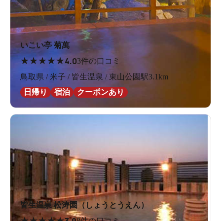
いこい亭 菊萬
★
★
★
★
★
4.0
3件の口コミ
鳥取県 / 米子 / 皆生温泉 / 東山公園駅3.1km
日帰り
宿泊
クーポンあり
皆生温泉 松涛園（しょうとうえん）
★
★
★
★
★
3.9
8件の口コミ