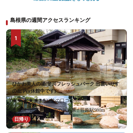
島根県の週間アクセスランキング
1
ひかわ美人の湯(斐川フレッシュパーク 出雲いりす
の丘 内)(休館中です)
★
★
★
★
★
3.5
23件の口コミ
島根県 / 出雲周辺 / 湯の川温泉 / 荘原駅980m
日帰り