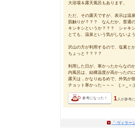
大浴場＆露天風呂もあります。
ただ、その露天ですが、表示は温
肌触りが？？？ なんだか、普通
キシキシというか？？？ シャキ
とても、温泉という気がしないよ
沢山の方が利用するので、塩素と
ちょっと？？？？
利用した日が、寒かったからなの
内風呂は、結構温度が高かったの
露天は，かなりぬるめで、外気が
チョット寒かった～～～ (;＞_＜;)
1
参考になった！
人が
参考
「 ヴィラー