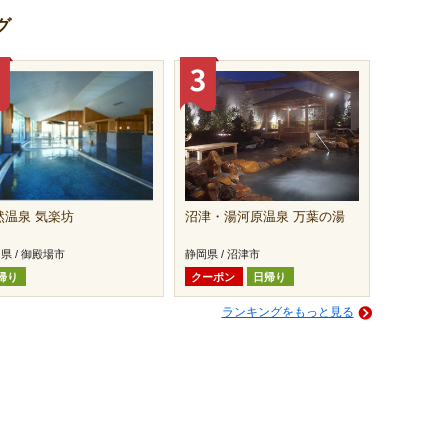
グ
然温泉 気楽坊
沼津・湯河原温泉 万葉の湯
県 / 御殿場市
静岡県 / 沼津市
帰り
クーポン
日帰り
ランキングをもっと見る