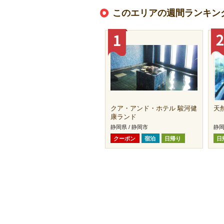
このエリアの週間ランキン
クア・アンド・ホテル 駿河健
天
康ランド
静岡県 / 静岡市
静岡
クーポン
宿泊
日帰り
日