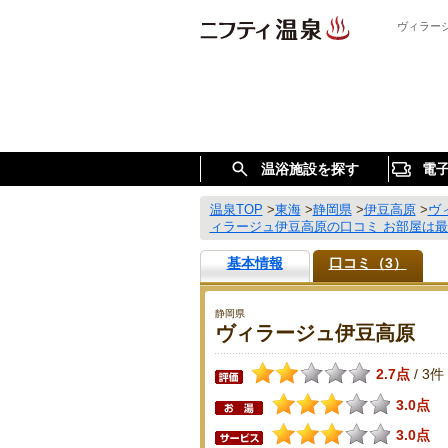
ヴィラー
温浴施設を探す
電
温泉TOP
>
東海
>
静岡県
>
伊豆高原
>
ヴ
ィラージュ伊豆高原の口コミ お部屋は最
基本情報
口コミ（3）
静岡県
ヴィラージュ伊豆高原
2.7点
3件
/
3.0点
3.0点