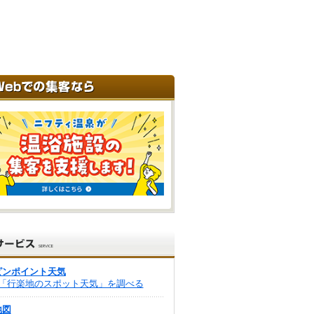
ピンポイント天気
「行楽地のスポット天気」を調べる
地図