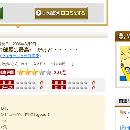
投稿日：2006年3月9日
お部屋は最高♪ だけど・・・・・
（
ヴィラージュ伊豆高原
）
お散歩♪さん
[入浴日： - / 滞在時間： - ]
3.0点
- 点
- 点
- 点
- 点
ＬＤＫ
ンビューで、眺望もgood！
･･）
料だし