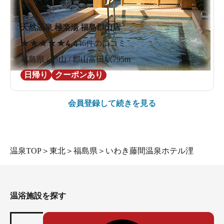
天然温泉 極楽湯 福島郡山店
★
★
★
★
★
4.4
46件の口コミ
福島県 / 郡山 / 郡山富田駅795m
日帰り
クーポンあり
会員登録して続きを見る
温泉TOP
＞
東北
＞
福島県
＞
いわき藤間温泉ホテル浬
温浴施設を探す