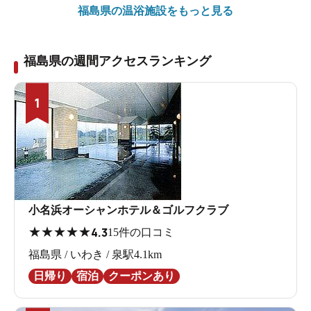
福島県の
温浴施設をもっと見る
福島県の週間アクセスランキング
1
小名浜オーシャンホテル＆ゴルフクラブ
★
★
★
★
★
4.3
15件の口コミ
福島県 / いわき / 泉駅4.1km
日帰り
宿泊
クーポンあり