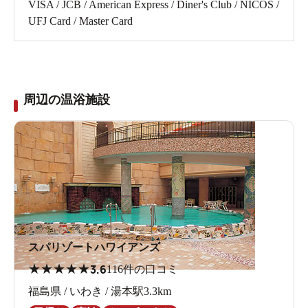
VISA / JCB / American Express / Diner's Club / NICOS /
UFJ Card / Master Card
周辺の温浴施設
スパリゾートハワイアンズ
★
★
★
★
★
3.6
116件の口コミ
福島県 / いわき / 湯本駅3.3km