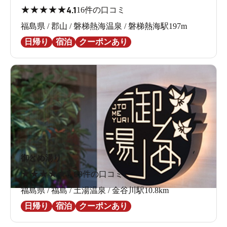
★
★
★
★
★
4.1
16件の口コミ
福島県 / 郡山 / 磐梯熱海温泉 / 磐梯熱海駅197m
日帰り
宿泊
クーポンあり
御とめ湯り
★
★
★
★
★
3.8
9件の口コミ
福島県 / 福島 / 土湯温泉 / 金谷川駅10.8km
日帰り
宿泊
クーポンあり