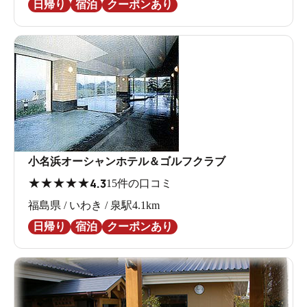
日帰り
宿泊
クーポンあり
小名浜オーシャンホテル＆ゴルフクラブ
★
★
★
★
★
4.3
15件の口コミ
福島県 / いわき / 泉駅4.1km
日帰り
宿泊
クーポンあり