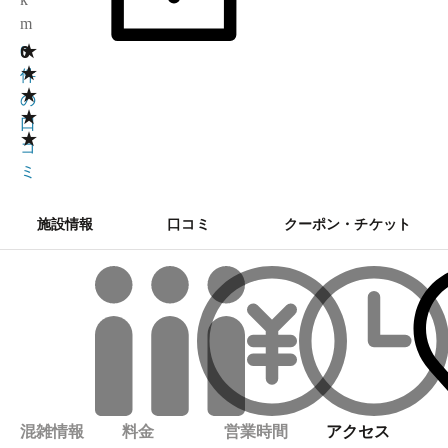
m
★
0
0
★
件
★
の
★
口
★
コ
ミ
施設情報
口コミ
クーポン・チケット
混雑情報
料金
営業時間
アクセス