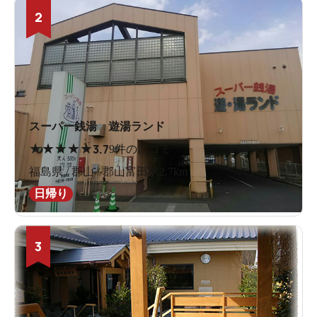
2
スーパー銭湯 遊湯ランド
★
★
★
★
★
3.7
9件の口コミ
福島県 / 郡山 / 郡山富田駅2.7km
日帰り
3