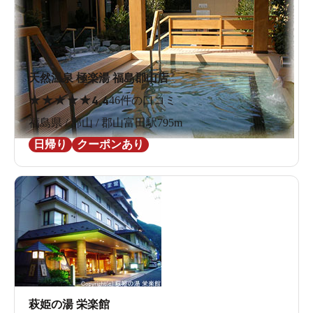
天然温泉 極楽湯 福島郡山店
★
★
★
★
★
4.4
46件の口コミ
福島県 / 郡山 / 郡山富田駅795m
日帰り
クーポンあり
萩姫の湯 栄楽館