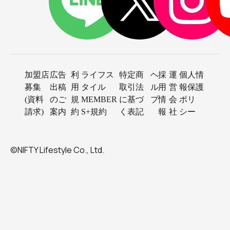
加盟店
広告
利
ライフス
特定商
ヘ
採
運
個人情
募集
出稿
用
タイル
取引法
ル
用
営
報保護
(資料
のご
規
MEMBER
に基づ
プ
情
会
ポリ
請求)
案内
約
S+規約
く表記
報
社
シー
©NIFTY Lifestyle Co., Ltd.