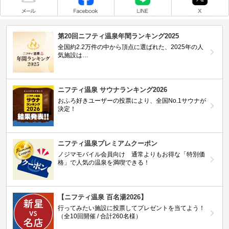
第20回ニフティ温泉年間ランキング2025
全国約2.2万件の中から頂点に選ばれた、2025年の人
気施設は…
ニフティ温泉 サウナランキング2026
おふろ好きユーザーの投票により、全国No.1サウナが
決定！
ニフティ温泉プレミアムクーポン
ノジマモバイル会員向け 通常よりもお得な「特別価
格」で人気の温泉を満喫できる！
【ニフティ温泉 百名湯2026】
行ってみたい施設に投票してプレゼントを当てよう！
（全10回開催 / 合計260名様）