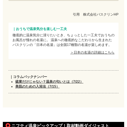
引用 株式会社バスクリンHP
｜おうちで温泉気分を楽しむ一工夫
徹底的に温泉気分に浸りたいとき、ちょっとした一工夫でおうちの
お風呂が憧れの名湯に。 温泉への徹底的なこだわりから生まれた
バスクリンの「日本の名湯」は全国17種類の名湯が楽しめます。
＞日本の名湯の詳細はこちら
｜コラムバックナンバー
硫黄だけじゃない？温泉の匂いとは（7/22）
美肌のための入浴法（7/15）
ニフティ温泉ピックアップ！取材動画ダイジェスト