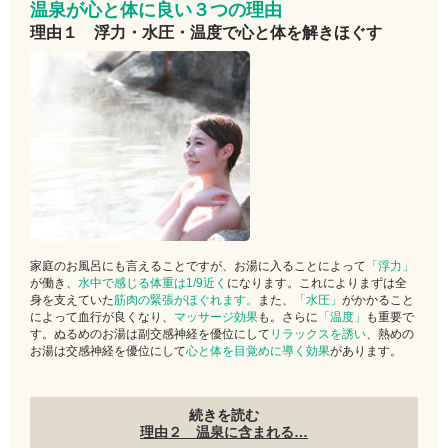
温泉が心と体に良い３つの理由
理由１ 浮力・水圧・温度で心と体を解きほぐす
家庭のお風呂にも言えることですが、お湯に入ることによって
「浮力」
が働き、
水中で感じる体重は1/9近く
になります。これによりまずは全
身を支えていた
筋肉の緊張がほぐれます。
また、
「水圧」
がかかること
によって血行が良くなり、
マッサージ効果
も。さらに
「温度」
も重要で
す。ぬるめのお湯は副交感神経を優位にして
リラックスを誘い
、熱めの
お湯は交感神経を優位にして
心と体を目覚めに導く効果
があります。
続きを読む
理由２ 温泉に含まれる…