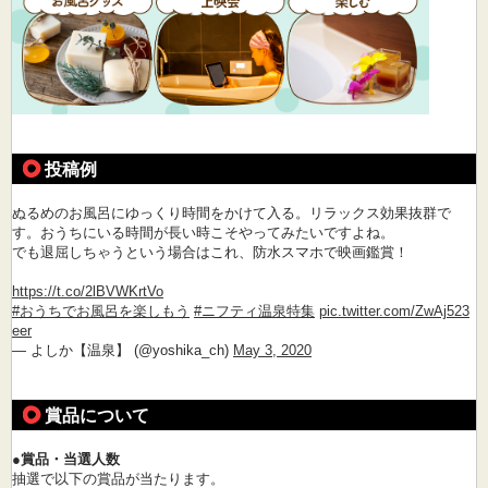
投稿例
ぬるめのお風呂にゆっくり時間をかけて入る。リラックス効果抜群で
す。おうちにいる時間が長い時こそやってみたいですよね。
でも退屈しちゃうという場合はこれ、防水スマホで映画鑑賞！
https://t.co/2lBVWKrtVo
#おうちでお風呂を楽しもう
#ニフティ温泉特集
pic.twitter.com/ZwAj523
eer
— よしか【温泉】 (@yoshika_ch)
May 3, 2020
賞品について
●賞品・当選人数
抽選で以下の賞品が当たります。