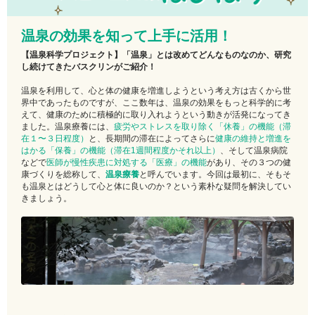
温泉の効果を知って上手に活用！
【温泉科学プロジェクト】「温泉」とは改めてどんなものなのか、研究
し続けてきたバスクリンがご紹介！
温泉を利用して、心と体の健康を増進しようという考え方は古くから世
界中であったものですが、ここ数年は、温泉の効果をもっと科学的に考
えて、健康のために積極的に取り入れようという動きが活発になってき
ました。温泉療養には、
疲労やストレスを取り除く「休養」の機能（滞
在１〜３日程度）
と、長期間の滞在によってさらに
健康の維持と増進を
はかる「保養」の機能（滞在1週間程度かそれ以上）
、そして温泉病院
などで
医師が慢性疾患に対処する「医療」の機能
があり、その３つの健
康づくりを総称して、
温泉療養
と呼んでいます。今回は最初に、そもそ
も温泉とはどうして心と体に良いのか？という素朴な疑問を解決してい
きましょう。