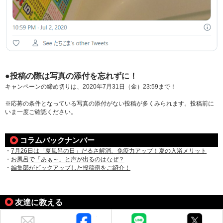
●投稿の際は写真の添付を忘れずに！
キャンペーンの締め切りは、2020年7月31日（金）23:59まで！
※応募の条件となっている写真の添付がない投稿が多くみられます。投稿前に
いま一度ご確認ください。
コラムバックナンバー
・
7月26日は「夏風呂の日」だるさ解消、免疫力アップ！夏の入浴メリット
・
お風呂で「あぁ～」と声が出るのはなぜ？
・
編集部がピックアップした投稿例をご紹介！
友達に教える
メール
Facebook
LINE
X