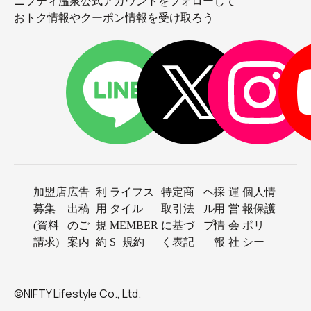
ニフティ温泉公式アカウントをフォローして
おトク情報やクーポン情報を受け取ろう
加盟店
広告
利
ライフス
特定商
ヘ
採
運
個人情
募集
出稿
用
タイル
取引法
ル
用
営
報保護
(資料
のご
規
MEMBER
に基づ
プ
情
会
ポリ
請求)
案内
約
S+規約
く表記
報
社
シー
©NIFTY Lifestyle Co., Ltd.