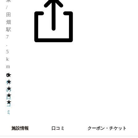
/
田
畑
駅
7
.
5
k
m
★
0
0
★
件
★
の
★
口
★
コ
ミ
施設情報
口コミ
クーポン・チケット