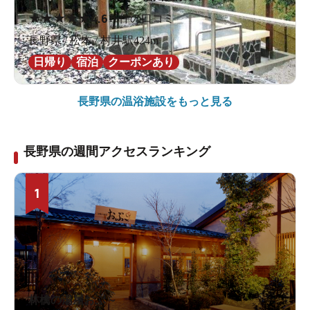
★
★
★
★
★
4.6
16件の口コミ
長野県 / 松本 / 村井駅424m
日帰り
宿泊
クーポンあり
長野県の
温浴施設をもっと見る
長野県の週間アクセスランキング
1
林檎の湯屋おぶ～