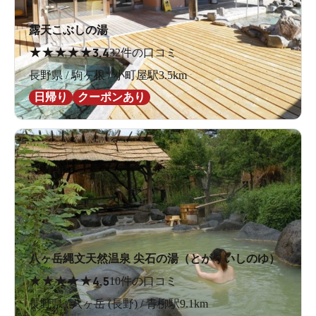
露天こぶしの湯
★
★
★
★
★
3.4
32件の口コミ
長野県 / 駒ヶ根 / 小町屋駅3.5km
日帰り
クーポンあり
八ヶ岳縄文天然温泉 尖石の湯（とがりいしのゆ）
★
★
★
★
★
4.5
10件の口コミ
長野県 / 八ヶ岳 (長野) / 青柳駅9.1km