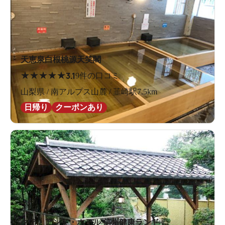
天恵泉白根桃源天笑閣
★
★
★
★
★
3.1
9件の口コミ
山梨県 / 南アルプス山麓 / 韮崎駅7.5km
日帰り
クーポンあり
クア・アンド・ホテル 信州健康ランド