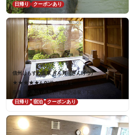
日帰り
クーポンあり
信州しもすわ温泉 ぎん月（ぎんげつ）
★
★
★
★
★
4.0
7件の口コミ
長野県 / 諏訪 (長野) / 下諏訪温泉 / 下諏訪駅555m
日帰り
宿泊
クーポンあり