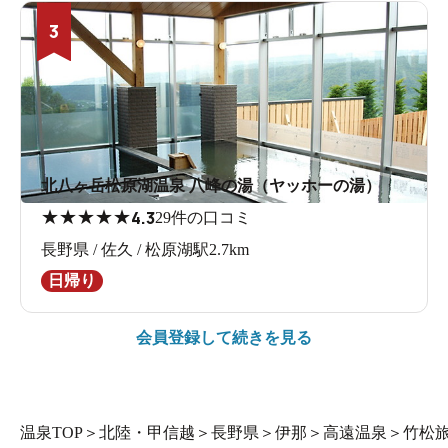
3
北八ヶ岳松原湖温泉 八峰の湯（ヤッホーの湯）
★
★
★
★
★
4.3
29件の口コミ
長野県 / 佐久 / 松原湖駅2.7km
日帰り
会員登録して続きを見る
温泉TOP
＞
北陸・甲信越
＞
長野県
＞
伊那
＞
高遠温泉
＞
竹松