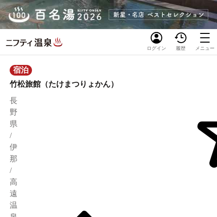
ログイン
履歴
メニュー
宿泊
竹松旅館（たけまつりょかん）
長
野
県
/
伊
那
/
高
遠
温
泉