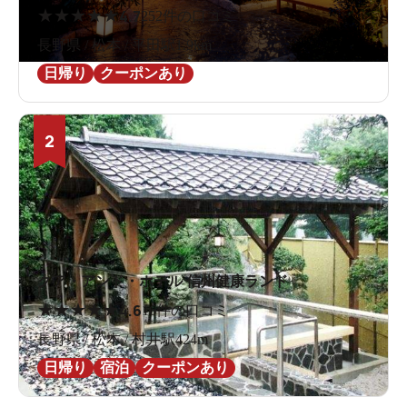
★
★
★
★
★
4.7
252件の口コミ
長野県 / 松本 / 平田駅1.9km
日帰り
クーポンあり
2
クア・アンド・ホテル 信州健康ランド
★
★
★
★
★
4.6
16件の口コミ
長野県 / 松本 / 村井駅424m
日帰り
宿泊
クーポンあり