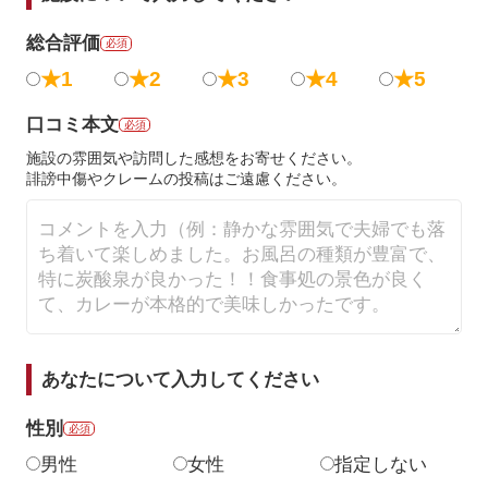
総合評価
必須
★1
★2
★3
★4
★5
口コミ本文
必須
施設の雰囲気や訪問した感想をお寄せください。
誹謗中傷やクレームの投稿はご遠慮ください。
あなたについて入力してください
性別
必須
男性
女性
指定しない