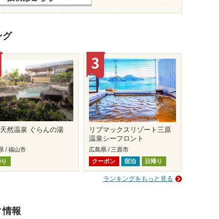
ング
天然温泉 ぐらんの湯
リブマックスリゾート三原
温泉シーフロント
 / 福山市
広島県 / 三原市
帰り
クーポン
宿泊
日帰り
ランキングをもっと見る
ィ情報