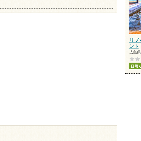
リブ
ント
広島県 
日帰