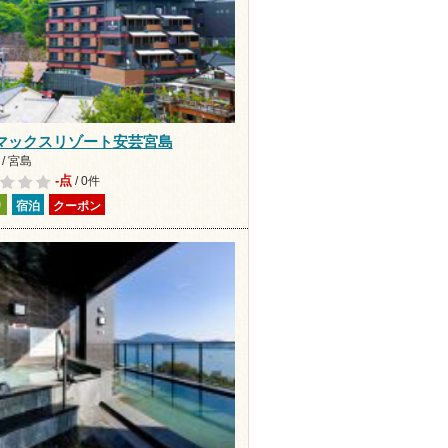
マックスリゾート安芸宮島
/ 宮島
-点
/ 0件
り
宿泊
クーポン