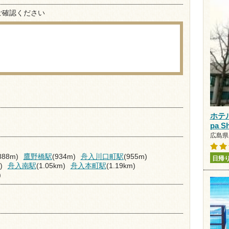
ご確認ください
ホテ
pa 
広島県 
888m)
鷹野橋駅
(934m)
舟入川口町駅
(955m)
日帰
)
舟入南駅
(1.05km)
舟入本町駅
(1.19km)
)