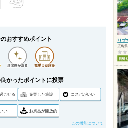
者のおすすめポイント
リブ
広島県 
日帰
の良かったポイントに投票
過ごせる
充実した施設
コスパがいい
いい
お風呂が開放的
この機能について