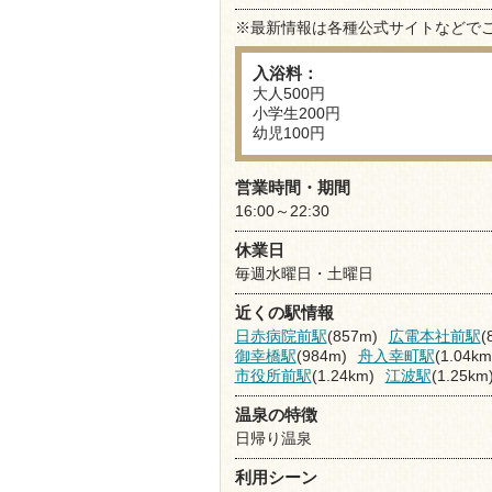
※最新情報は各種公式サイトなどで
入浴料：
大人500円
小学生200円
幼児100円
営業時間・期間
16:00～22:30
休業日
毎週水曜日・土曜日
近くの駅情報
日赤病院前駅
(857m)
広電本社前駅
(
御幸橋駅
(984m)
舟入幸町駅
(1.04km
市役所前駅
(1.24km)
江波駅
(1.25km
温泉の特徴
日帰り温泉
利用シーン