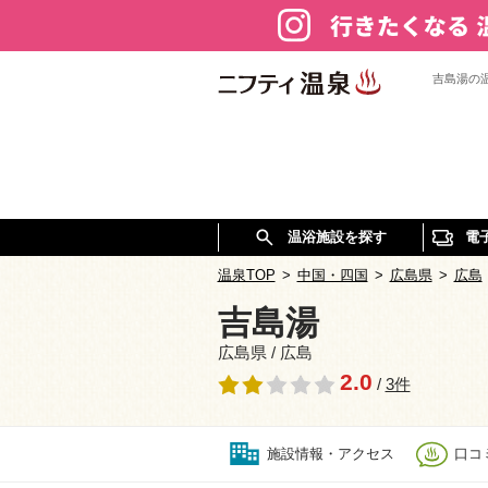
吉島湯の
温浴施設を探す
電
温泉TOP
>
中国・四国
>
広島県
>
広島
吉島湯
広島県 / 広島
2.0
/
3件
施設情報・アクセス
口コミ