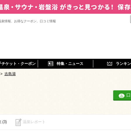
温泉情報、お得なクーポン、口コミ情報
子チケット・クーポン
特集・ニュース
ランキン
>
吉島湯
口
(3)
温泉レポート