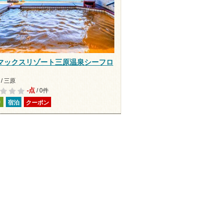
マックスリゾート三原温泉シーフロ
/ 三原
-点
/ 0件
り
宿泊
クーポン