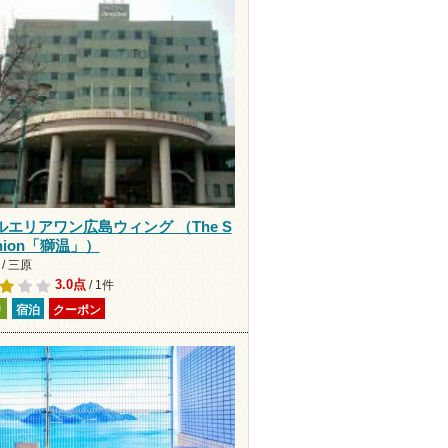
ルエリアワン広島ウィング （The S
Shion「獅温」）
/ 三原
3.0点
/ 1件
り
宿泊
クーポン