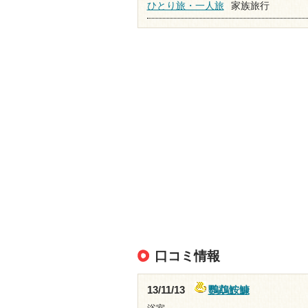
ひとり旅・一人旅
家族旅行
口コミ情報
鸚鵡鮟鱇
13/11/13