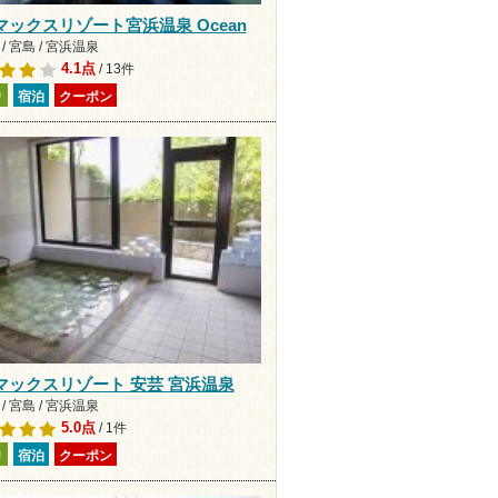
マックスリゾート宮浜温泉 Ocean
/ 宮島 / 宮浜温泉
4.1点
/ 13件
り
宿泊
クーポン
マックスリゾート 安芸 宮浜温泉
/ 宮島 / 宮浜温泉
5.0点
/ 1件
り
宿泊
クーポン