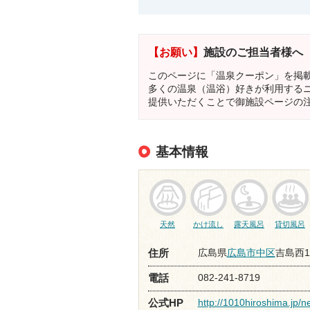
【お願い】
施設のご担当者様へ
このページに「温泉クーポン」を掲
多くの温泉（温浴）好きが利用する
提供いただくことで御施設ページの
基本情報
天然
かけ流し
露天風呂
貸切風呂
広島県
広島市中区
吉島西1-
住所
082-241-8719
電話
http://1010hiroshima.jp/
公式HP