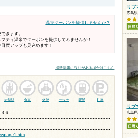
リブ
広島県 
温泉クーポンを提供しませんか？
日帰
載できます。
ニフティ温泉でクーポンを提供してみませんか！
注目度アップも見込めます！
掲載情報に誤りがある場合はこちら
岩盤浴
食事
休憩
サウナ
駅近
駐車
リブ
8-6
広島県 
日帰
newpage1.htm