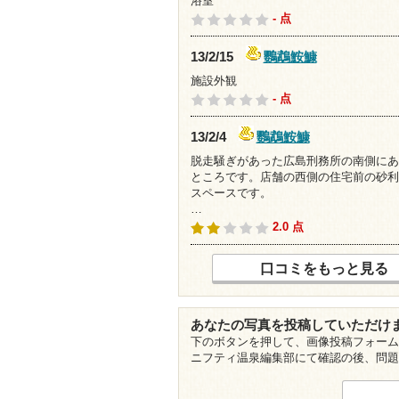
浴室
- 点
鸚鵡鮟鱇
13/2/15
施設外観
- 点
鸚鵡鮟鱇
13/2/4
脱走騒ぎがあった広島刑務所の南側にあ
ところです。店舗の西側の住宅前の砂利
スペースです。
…
2.0 点
口コミをもっと見る
あなたの写真を投稿していただけ
下のボタンを押して、画像投稿フォーム
ニフティ温泉編集部にて確認の後、問題