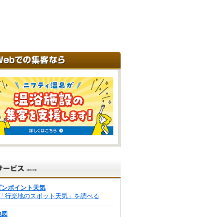
ピンポイント天気
「行楽地のスポット天気」を調べる
地図