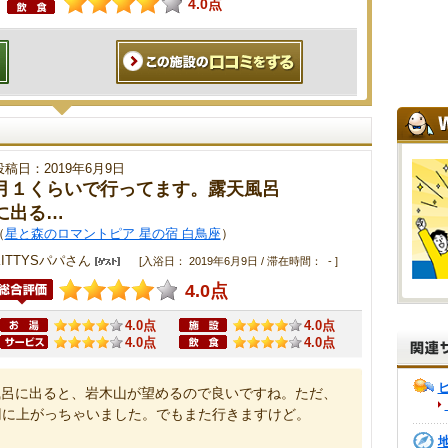
4.0点
投稿日：2019年6月9日
月１くらいで行ってます。露天風呂
に出る…
（
星と森のロマントピア 星の宿 白鳥座
）
KITTYSパパさん
[入浴日： 2019年6月9日 / 滞在時間： - ]
4.0点
4.0点
4.0点
4.0点
4.0点
風呂に出ると、岩木山が望めるので良いですね。ただ、
円に上がっちゃいました。でもまた行きますけど。