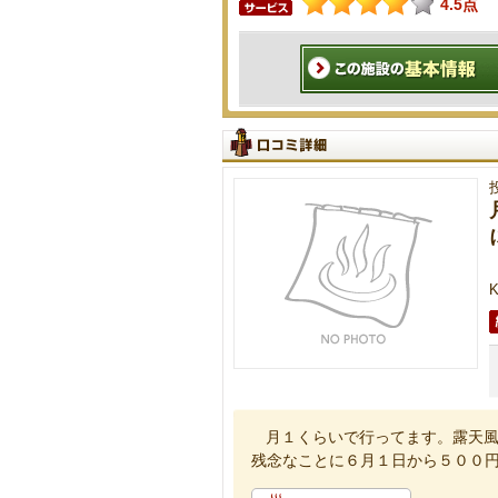
4.5点
月１くらいで行ってます。露天
残念なことに６月１日から５００