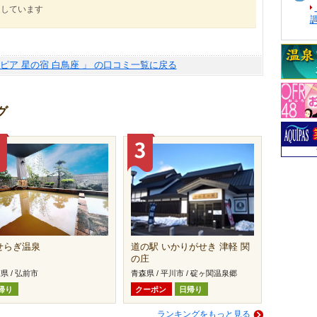
にしています
ピア 星の宿 白鳥座 」 の口コミ一覧に戻る
グ
せらぎ温泉
道の駅 いかりがせき 津軽 関
の庄
県 / 弘前市
青森県 / 平川市 / 碇ヶ関温泉郷
帰り
クーポン
日帰り
ランキングをもっと見る