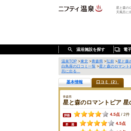
星と森の
天風呂に
温浴施設を探す
電
温泉TOP
>
東北
>
青森県
>
弘前
>
星と森
白鳥座の口コミ一覧
>
星と森のロマント
呂に出る…
基本情報
口コミ（2）
青森県
星と森のロマントピア 星
4.5点
2件
/
4.5点