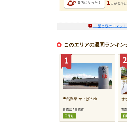
1
参考になった！
人が
参考
「 星と森のロマント
このエリアの週間ランキン
天然温泉 かっぱのゆ
せ
青森県 / 青森市
青森
日帰り
日