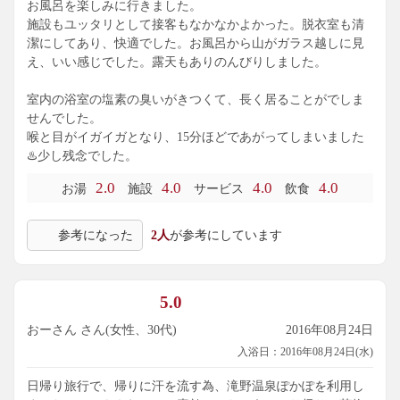
お風呂を楽しみに行きました。
施設もユッタリとして接客もなかなかよかった。脱衣室も清
潔にしてあり、快適でした。お風呂から山がガラス越しに見
え、いい感じでした。露天もありのんびりしました。
室内の浴室の塩素の臭いがきつくて、長く居ることがでしま
せんでした。
喉と目がイガイガとなり、15分ほどであがってしまいました
♨️少し残念でした。
2.0
4.0
4.0
4.0
お湯
施設
サービス
飲食
参考になった
2人
が参考にしています
5.0
おーさん さん(女性、30代)
2016年08月24日
入浴日：2016年08月24日(水)
日帰り旅行で、帰りに汗を流す為、滝野温泉ぽかぽを利用し