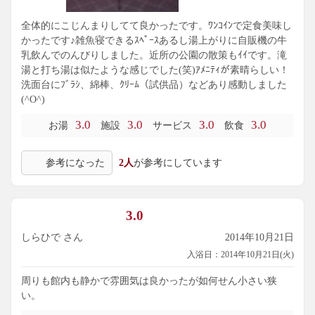
全体的にこじんまりしてて良かったです。ﾜﾝｺｲﾝで定食美味し
かったです♪雑魚寝できるｽﾍﾟｰｽあるし湯上がりに自販機の牛
乳飲んでのんびりしました。近所の公園の散策もｲｲです。滝
湯と打ち湯は似たような感じでした(笑)ｱﾒﾆﾃｨが素晴らしい！
洗面台にﾌﾞﾗｼ、綿棒、ｸﾘｰﾑ（試供品）などあり感動しました
(^O^)
3.0
3.0
3.0
3.0
お湯
施設
サービス
飲食
参考になった
2人
が参考にしています
3.0
しらひで さん
2014年10月21日
入浴日：2014年10月21日(火)
周りも館内も静かで雰囲気は良かったが如何せん小さい狭
い。