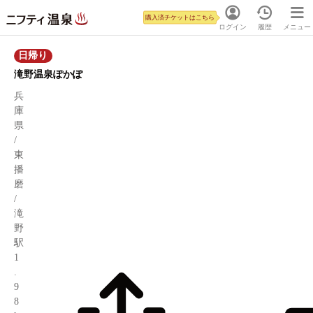
購入済チケットはこちら
ログイン
履歴
メニュー
日帰り
滝野温泉ぽかぽ
兵
庫
県
/
東
播
磨
/
滝
野
駅
1
.
9
8