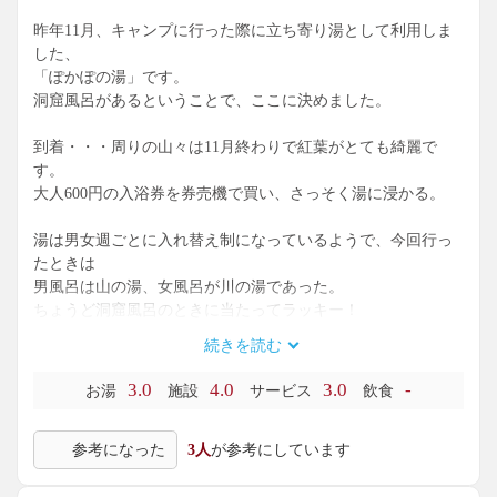
昨年11月、キャンプに行った際に立ち寄り湯として利用しま
した、
「ぽかぽの湯」です。
洞窟風呂があるということで、ここに決めました。
到着・・・周りの山々は11月終わりで紅葉がとても綺麗で
す。
大人600円の入浴券を券売機で買い、さっそく湯に浸かる。
湯は男女週ごとに入れ替え制になっているようで、今回行っ
たときは
男風呂は山の湯、女風呂が川の湯であった。
ちょうど洞窟風呂のときに当たってラッキー！
続きを読む
まずは、露天の樽風呂から・・かなり湯の温度が熱い。43度
ぐらいはあるのではなかろうか。
3.0
4.0
3.0
-
お湯
施設
サービス
飲食
40度ちょっとぐらいが好みの私には、非常に熱く感じる。
そそくさに退散して、念願の洞窟風呂だ！
参考になった
3人
が参考にしています
しかし・・・ん・・・奥までたった3～4mぐらいの奥行きし
かない。
もっと幻想的な趣を想像していただけに、これはかなり拍子