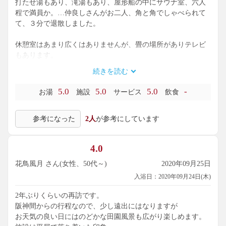
打たせ湯もあり、滝湯もあり、屋形船の中にサウナ室、六人
程で満員か。…仲良しさんがお二人、角と角でしゃべられて
て、３分で退散しました。
休憩室はあまり広くはありませんが、畳の場所がありテレビ
もあります。
続きを読む
本日は食事処が臨時休業で、外で食べてきて良かったと(^-^;
5.0
5.0
5.0
-
お湯
施設
サービス
飲食
また桜の季節には再訪したいですね
参考になった
2人
が参考にしています
4.0
花鳥風月 さん(女性、50代～)
2020年09月25日
入浴日：2020年09月24日(木)
2年ぶりくらいの再訪です。
阪神間からの行程なので、少し遠出にはなりますが
お天気の良い日にはのどかな田園風景も広がり楽しめます。