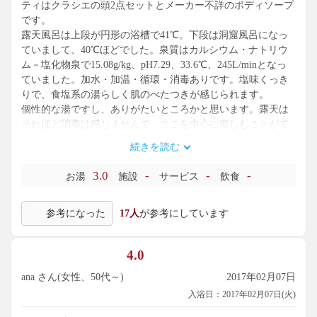
ティはクラシエの頭2点セットとメーカー不詳のボディソープ
です。
露天風呂は上段が円形の浴槽で41℃。下段は洞窟風呂になっ
ていまして、40℃ほどでした。泉質はカルシウム・ナトリウ
ム－塩化物泉で15.08g/kg、pH7.29、33.6℃、245L/minとなっ
ていました。加水・加温・循環・消毒ありです。塩味くっき
りで、食塩系の湯らしく肌のべたつきが感じられます。
個性的な湯ですし、ありがたいところかと思います。露天は
それほど消毒は感じませんで、ここを中心に楽しむことがで
きました。内湯の消毒臭がもう少し抑えられてくれればいう
続きを読む
ことなしですな。
3.0
-
-
-
お湯
施設
サービス
飲食
参考になった
17人
が参考にしています
4.0
ana さん(女性、50代～)
2017年02月07日
入浴日：2017年02月07日(火)