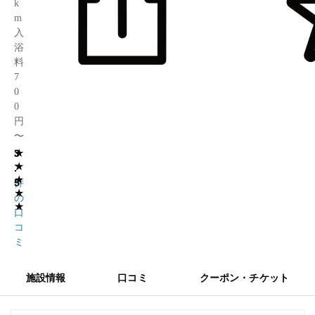
k
m
入
浴
料
7
0
0
円
〜
★
3
5
★
.
7
★
5
件
★
の
★
口
コ
ミ
施設情報
口コミ
クーポン・チケット