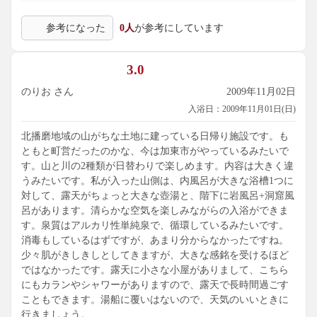
全国源泉かけ流し温泉・スーパー銭湯紀行
http://gensen.ojaru.jp/
参考になった
0人
が参考にしています
3.0
のりお さん
2009年11月02日
入浴日：2009年11月01日(日)
北播磨地域の山がちな土地に建っている日帰り施設です。も
ともと町営だったのかな、今は加東市がやっているみたいで
す。山と川の2種類が日替わりで楽しめます。内容は大きく違
うみたいです。私が入った山側は、内風呂が大きな浴槽1つに
対して、露天がちょっと大きな壺湯と、階下に岩風呂+洞窟風
呂があります。清らかな空気を楽しみながらの入浴ができま
す。泉質はアルカリ性単純泉で、循環しているみたいです。
消毒もしているはずですが、あまり分からなかったですね。
少々肌がきしきしとしてきますが、大きな感銘を受けるほど
ではなかったです。露天に小さな小屋がありまして、こちら
にもカランやシャワーがありますので、露天で長時間過ごす
こともできます。湯船に覆いはないので、天気のいいときに
行きましょう。