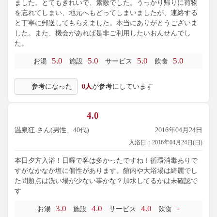
ました。とてもきれいで、素敵でした。うっかり帰りに荷物
を忘れてしまい、地元へもどってしまいましたが、連絡する
と丁寧に郵送してもらえました。本当にありがとうございま
した。また、機会があれば是非ご利用したいおんせんでし
た。
5.0
5.0
5.0
5.0
お湯
施設
サービス
飲食
参考になった
0人
が参考にしています
4.0
温泉狂 さん(男性、40代)
2016年04月24日
入浴日：2016年04月24日(日)
本日夕方入浴！日曜で客は多かったですね！循環消毒ありで
すがなかなか塩に個性があります。館内や大浴場は綺麗でし
た問題点は洗い場が少ない事かな？加水してるかは未確認で
す
3.0
4.0
4.0
-
お湯
施設
サービス
飲食