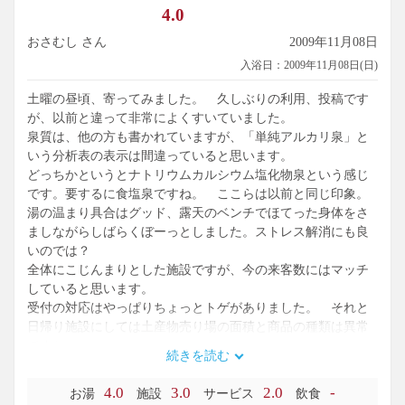
4.0
抜け。
それにここの湯も熱かった。
おさむし さん
2009年11月08日
また、そそくさと退散。
入浴日：2009年11月08日(日)
続けて、内湯の木風呂に浸かる、ここの湯の温度はちょうど
土曜の昼頃、寄ってみました。 久しぶりの利用、投稿です
よい感じでした。
が、以前と違って非常によくすいていました。
寝湯につかりながら、周りの山々の紅葉を眺めているととて
泉質は、他の方も書かれていますが、「単純アルカリ泉」と
も気持ちいい。
いう分析表の表示は間違っていると思います。
どっちかというとナトリウムカルシウム塩化物泉という感じ
温泉の質としては、アルカリ単純泉でまあありがちなお湯だ
です。要するに食塩泉ですね。 ここらは以前と同じ印象。
と思ったんですけど、
湯の温まり具合はグッド、露天のベンチでほてった身体をさ
すっごく塩っ気を感じたのはおかしかったんでしょうか？
ましながらしばらくぼーっとしました。ストレス解消にも良
源泉かけ流しと循環併用で塩素使用なのか、あまり濃くは感
いのでは？
じませんでした。
全体にこじんまりとした施設ですが、今の来客数にはマッチ
していると思います。
まあ、ここの温泉を目的にしてまで、来ようと思える湯では
受付の対応はやっぱりちょっとトゲがありました。 それと
ないですが、
日帰り施設にしては土産物売り場の面積と商品の種類は異常
近隣に住んでいたら、通っているでしょうね。
ですね。
続きを読む
でものんびり楽しませて頂きました。
写真つきで詳しくこちらのサイトで評価をつけて掲載してい
4.0
3.0
2.0
-
お湯
施設
サービス
飲食
ます。