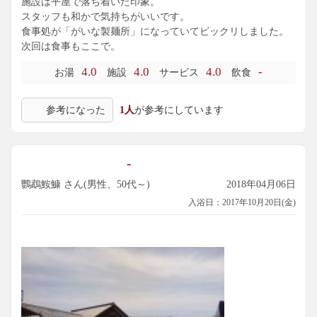
施設は平屋で落ち着いた印象。
スタッフも和かで気持ちがいいです。
食事処が「がいな製麺所」になっていてビックリしました。
次回は食事もここで。
4.0
4.0
4.0
-
お湯
施設
サービス
飲食
参考になった
1人
が参考にしています
-
鸚鵡鮟鱇 さん(男性、50代～)
2018年04月06日
入浴日：2017年10月20日(金)