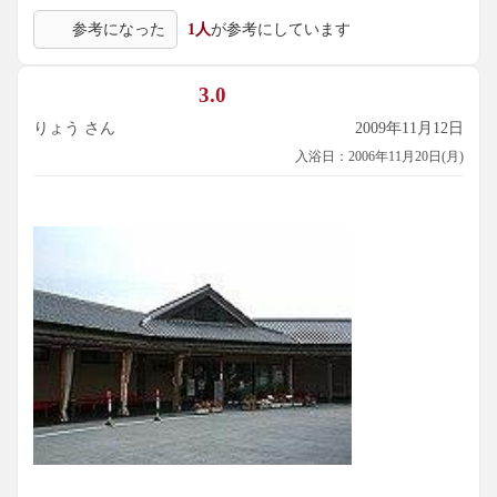
られます。うとうとしましたね。源泉かけ流しというのでは
参考になった
1人
が参考にしています
なく、加温湯と源泉を交互に投入して湯温を調節しているよ
うにお見受けしました。消毒臭は普通に感じられましたが、
強いということはありませんでした。ただ、熱い浴槽や露天
3.0
風呂はちょっと強くなっているようにも思いました。
暑い季節ですから、このぬる湯が気持ちよく感じられまし
りょう さん
2009年11月12日
た。かなりバリューのある浴槽だと思います。土日は結構混
入浴日：2006年11月20日(月)
みあうこともあるそうでして、もともとキャパシティは大き
くありませんので注意が必要かもしれません。時差出勤なら
ぬ時差入浴でよろしくどうぞ。