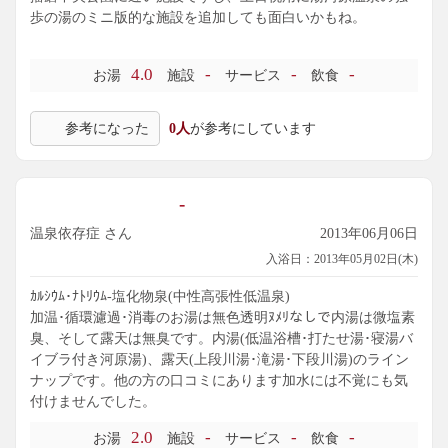
歩の湯のミニ版的な施設を追加しても面白いかもね。
4.0
-
-
-
お湯
施設
サービス
飲食
参考になった
0人
が参考にしています
-
温泉依存症 さん
2013年06月06日
入浴日：2013年05月02日(木)
ｶﾙｼｳﾑ･ﾅﾄﾘｳﾑ-塩化物泉(中性高張性低温泉)
加温･循環濾過･消毒のお湯は無色透明ﾇﾒﾘなしで内湯は微塩素
臭、そして露天は無臭です。内湯(低温浴槽･打たせ湯･寝湯バ
イブラ付き河原湯)、露天(上段川湯･滝湯･下段川湯)のライン
ナップです。他の方の口コミにあります加水には不覚にも気
付けませんでした。
2.0
-
-
-
お湯
施設
サービス
飲食