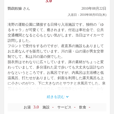
3.0
鸚鵡鮟鱇 さん
2010年08月22日
入浴日：2010年08月05日(木)
滝野の運動公園に隣接する日帰り入浴施設です。独特の「ゆ
るキャラ」が可愛くて、癒されます。付近は車社会で、公共
交通機関となると心もとない気がします。当日はマイカーで
訪問しました。
フロントで受付をするのですが、産直系の施設もありまして
お土産なんぞを販売しています。川の湯・山の湯が男女交替
制でして、私は川の湯の側でした。
脱衣所はそれなりに広々しています。床の素材がちょっと変
わっていまして、多分濡れた足で歩いても大丈夫な設計なの
かなというところです。お風呂ですが、内風呂は主浴槽と低
温風呂、打たせがありまして、斜面を利用した露天風呂も上
に小さいのが1つ、下に大きなのとサウナと水風呂でした。泉
質はカルシウム・ナトリウム－塩化物泉ということで、かな
りの塩気が感じられます。地下1300mと深いところからの湯
続きを読む
ですので、濃さも十分といったところなのでしょうか。ここ
で一番気持ちよかったのは内風呂の「低温風呂」でして、温
3.0
-
-
-
お湯
施設
サービス
飲食
度は37℃程度のぬる湯。体温に近いのでじっくりと入ってい