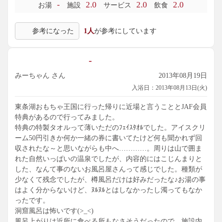
-
2.0
2.0
2.0
お湯
施設
サービス
飲食
参考になった
1人
が参考にしています
-
みーちゃん さん
2013年08月19日
入浴日：2013年08月13日(火)
東条湖おもちゃ王国に行った帰りに近場と言うこととJAF会員
特典があるので行ってみました。
特典の特製タオルって薄いただのﾌｪｲｽﾀｵﾙでした。アイスクリ
ーム50円引きか何か一緒の券に書いてたけど何も聞かれず回
収されたな～と思いながらも中へ…………。周りは山で囲ま
れた自然いっぱいの温泉でしたが、内容的にはこじんまりと
した、なんて事のないお風呂屋さんって感じでした。種類が
少なくて残念でしたが、樽風呂だけは好みだったな♪お湯の事
はよく分からないけど、ﾇﾙﾇﾙとはしなかったし濁ってもなか
ったです。
洞窟風呂は怖いです(>_<)
風呂上がりは近所に食べる所もなさそうだったので、施設内