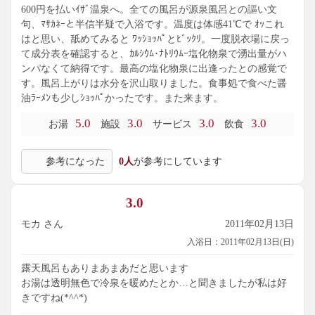
600円を払いｲｻﾞ温泉へ。全ての風呂が源泉風呂との謳い文
句、ﾏｻｶﾈｰと半信半疑で入浴です。温度は体感41℃で ｵｯこれ
はと思い、舐めてみると ﾜｯｼｮｯﾊﾟとﾋﾞｯｸﾘ。一度脱衣場に戻っ
て成分表を確認すると、ｶﾙｼｳﾑ･ﾅﾄﾘｳﾑｰ塩化物泉で湧出量がハ
ンパなくて納得です。最高の塩化物泉に出逢ったとの感覚で
す。風呂上がりは水分を沢山取りました。食事処で食べた醤
油ﾗｰﾒﾝも少しｼｮｯﾊﾟかったです。また来ます。
5.0
3.0
3.0
3.0
お湯
施設
サービス
飲食
参考になった
0人
が参考にしています
3.0
モカ さん
2011年02月13日
入浴日：2011年02月13日(日)
露天風呂もありまあまあだと思います
お湯は透明無色で冷泉を暖めたとか…と聞きましたが私は好
きですね(*^^*)