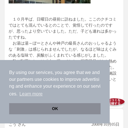
１０月半ば、日曜日の昼前に訪ねました。ここのクチコミ
ではとても混んでいるとのことで、覚悟して行ったのです
が、思ったより空いていました。ただ、子ども連れは多かっ
たですね。
お湯は湯～ぼーとさんや神戸の級長さんのおっしゃるよう
な「刺激」は感じられませんでしたが、なるほど味はえぐみ
のある塩味で、炭酸がふくまれている感じがしました。
私が利用したのは「山の湯」でした。洞窟風呂がやや熱め
で、熱いほうが好きな私にはちょうどよい加減の湯でした。
By using our services, you agree that we and
スーパー銭湯ほどにはどぎつくはなく、ほどよい感じの施設
our
partners
use cookies to improve advertisi
に思われました。次には「川の湯」のほうも試してみたいと
思います。
ng and enhance your experience on our servi
ces.
Learn more
参考になった
0人
が参考にしています
口コミを
投稿する
OK
4.0
こう さん
2008年10月05日