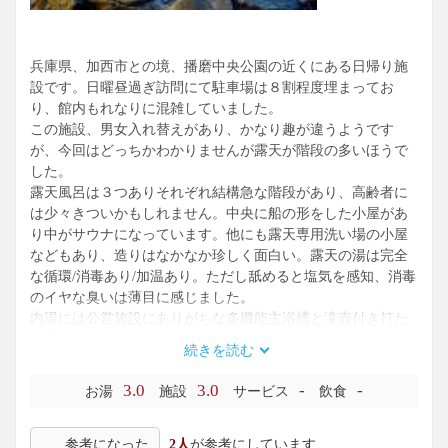
兵庫県、加西市との境、播磨中央公園の近くにある日帰り施
設です。日曜昼過ぎ訪問にて駐車場は８割程度埋まってお
り、館内もれなりに混雑していました。
この施設、男女入れ替えがあり、かなり趣が違うようです
が、今回はどっちかわかりませんが露天が階段の多いほうで
した。
露天風呂は３つありそれぞれ結構急な階段があり、高齢者に
は少々きついかもしれません。中央に船の形をした小屋があ
り中がサウナになっています。他にも露天専用洗い場の小屋
などもあり、造りはなかなか珍しく面白い。露天の湯は完全
な循環/消毒あり/加温あり。ただし舐めると塩気を感知、消毒
のイヤな臭いは薄目に感じました。
内湯には公営施設にありがちな多機能主浴槽と滝壺付き打た
せ湯、源泉浴槽。
続きを読む
源泉浴槽は人肌程度で加水無しとの事。新湯の投入は少なそ
うではあるが消毒臭もほとんど無くなかなか気持ちよいもの
3.0
3.0
-
-
お湯
施設
サービス
飲食
でした。
全体的に豪華な造りです。浴槽、床なども好感が持てるもの
参考になった
2人
が参考にしています
でした。