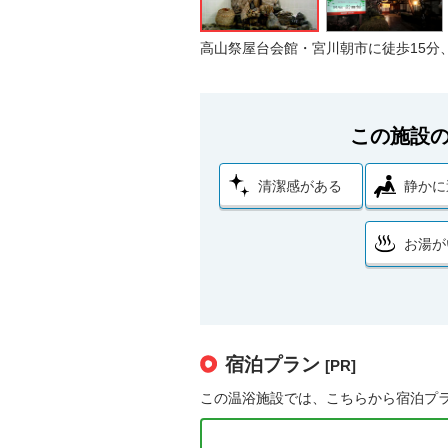
高山祭屋台会館・宮川朝市に徒歩15分
この施設
清潔感がある
静かに
お湯が
宿泊プラン
[PR]
この温浴施設では、こちらから宿泊プ