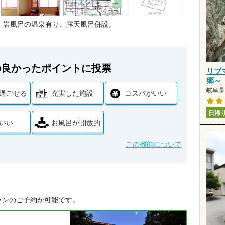
、岩風呂の温泉有り、露天風呂併設。
の良かったポイントに投票
リブ
郷～
岐阜県 
過ごせる
充実した施設
コスパがいい
日帰
いい
お風呂が開放的
この機能について
ランのご予約が可能です。