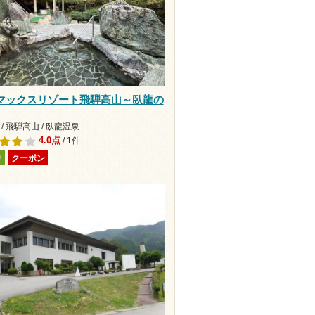
マックスリゾート飛騨高山～臥龍の
/ 飛騨高山 / 臥龍温泉
4.0点
/ 1件
り
クーポン