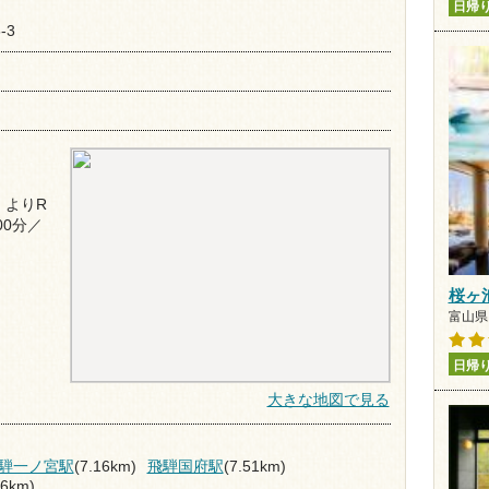
日帰
-3
』よりR
00分／
桜ヶ
富山県 
日帰
大きな地図で見る
騨一ノ宮駅
(7.16km)
飛騨国府駅
(7.51km)
26km)