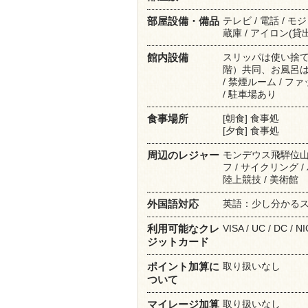
テレビ / 電話 / 
部屋設備・備品
蔵庫 / アイロン(貸出)
スリッパは使い捨て
館内設備
階）共同、お風呂は
/ 禁煙ルーム / ファ
/ 駐車場あり
[朝食] 食事処
食事場所
[夕食] 食事処
モンデウス飛騨位山ス
周辺のレジャー
フ / サイクリング /
陸上競技 / 美術館
英語：少し分かる
外国語対応
VISA / UC / DC / 
利用可能なクレ
ジットカード
取り扱いなし
ポイント加算に
ついて
取り扱いなし
マイレージ加算