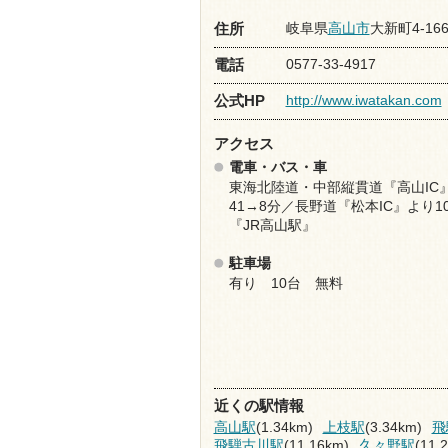
岐阜県
高山市
大新町4-166
住所
0577-33-4917
電話
http://www.iwatakan.com
公式HP
アクセス
電車・バス・車
東海北陸道・中部縦貫道『高山IC
41→8分／長野道『松本IC』より1
『JR高山駅』
駐車場
有り 10台 無料
近くの駅情報
高山駅
(1.34km)
上枝駅
(3.34km)
飛
飛騨古川駅
(11.16km)
久々野駅
(11.