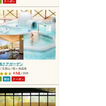
り
クーポン
池クアガーデン
/ 五箇山 / 桜ヶ池温泉
4.5点
/ 26件
り
宿泊
クーポン