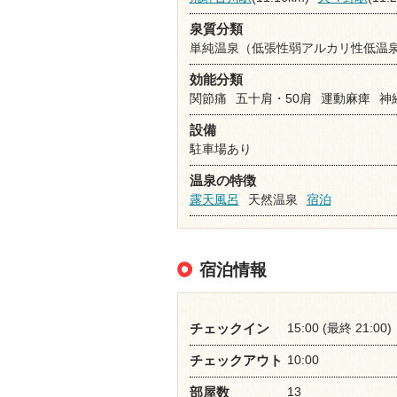
泉質分類
単純温泉（低張性弱アルカリ性低温
効能分類
関節痛
五十肩・50肩
運動麻痺
神
設備
駐車場あり
温泉の特徴
露天風呂
天然温泉
宿泊
宿泊情報
15:00 (最終 21:00)
チェックイン
10:00
チェックアウト
13
部屋数