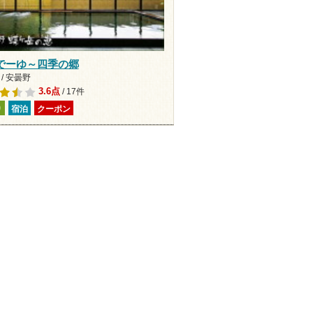
でーゆ～四季の郷
/ 安曇野
3.6点
/ 17件
り
宿泊
クーポン