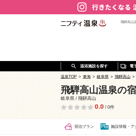
飛騨高山
温浴施設を探す
電
温泉TOP
>
東海
>
岐阜県
>
飛騨高山
>
飛騨高山温泉の
岐阜県 / 飛騨高山
0.0
/ 0件
宿泊プラン
施設情報・ア