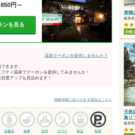
,850円～
美輝の里
岐阜県
ランを見る
日帰
温泉クーポンを提供しませんか？
載できます。
ニフティ温泉でクーポンを提供してみませんか！
注目度アップも見込めます！
掲載情報に誤りがある場合はこちら
天然
鳥リ
岐阜県 
岩盤浴
食事
休憩
サウナ
駅近
駐車