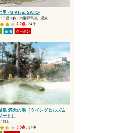
 -MIKI no SATO-
 / 下呂市内 / 南飛騨馬瀬川温泉
4.2点
/ 34件
り
宿泊
クーポン
温泉 満天の湯（ウイングヒルズ白
ゾート）
/ 郡上
3.5点
/ 37件