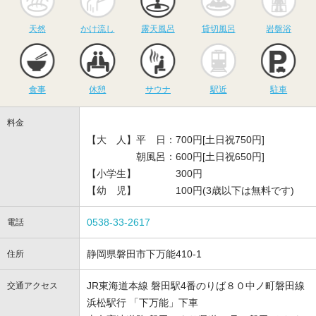
天然
かけ流し
露天風呂
貸切風呂
岩盤浴
食事
休憩
サウナ
駅近
駐
食事
休憩
サウナ
駅近
駐車
料金
【大 人】平 日：700円[土日祝750円]
朝風呂：600円[土日祝650円]
【小学生】 300円
【幼 児】 100円(3歳以下は無料です)
0538-33-2617
電話
静岡県磐田市下万能410-1
住所
JR東海道本線 磐田駅4番のりば８０中ノ町磐田線
交通アクセス
浜松駅行 「下万能」下車