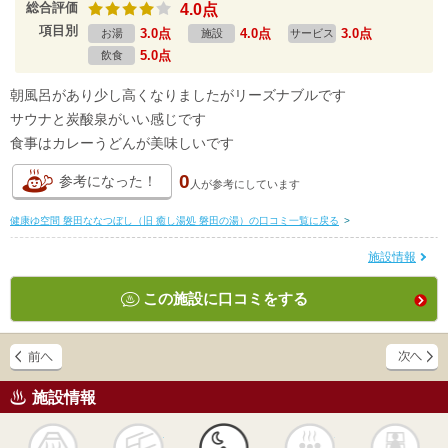
総合評価
4.0点
項目別
3.0点
4.0点
3.0点
お湯
施設
サービス
5.0点
飲食
朝風呂があり少し高くなりましたがリーズナブルです
サウナと炭酸泉がいい感じです
食事はカレーうどんが美味しいです
0
参考になった！
人が
参考にしています
健康ゆ空間 磐田ななつぼし（旧 癒し湯処 磐田の湯）の口コミ一覧に戻る
>
施設情報
この施設に口コミをする
施設情報
天然
かけ流し
露天風呂
貸切風呂
岩