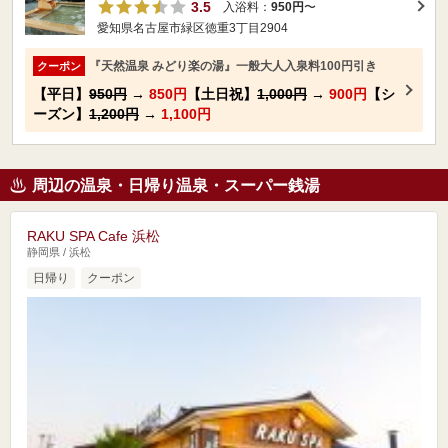
3.5
入浴料：
950円
〜
愛知県名古屋市緑区徳重3丁目2904
『天然温泉 みどり楽の湯』一般大人入泉料100円引き
クーポン
【平日】
950円
→
850円
【土日祝】
1,000円
→
900円
【シ
ーズン】
1,200円
→
1,100円
周辺の温泉・日帰り温泉・スーパー銭湯
RAKU SPA Cafe 浜松
静岡県 / 浜松
日帰り
クーポン