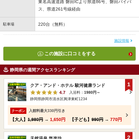
東名高速道路 磐田ICより県道86号、磐田バイパ
ス、県道261号線経由
220台（無料）
駐車場
施設情報
この施設に口コミをする
静岡県の週間アクセスランキング
1
クア・アンド・ホテル 駿河健康ランド
4.7
入浴料：
1980円～
静岡県静岡市清水区興津東町1234
入館料最大330円引き
クーポン
【大人】
1,980円
→
1,650円
【子ども】
990円
→
770円
2
天然温泉 気楽坊