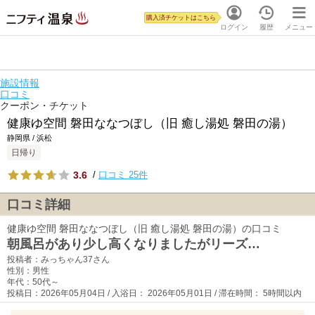
購入済チケットはこちら
ログイン
履歴
メニュー
施設情報
口コミ
クーポン・チケット
健康ゆ空間 磐田ななつぼし（旧 癒し湯処 磐田の湯）
静岡県 / 浜松
日帰り
3.6
/
口コミ 25件
口コミ詳細
健康ゆ空間 磐田ななつぼし（旧 癒し湯処 磐田の湯）の口コミ
朝風呂があり少し高くなりましたがリーズ…
投稿者：みっちゃん37さん
性別：男性
年代：50代～
投稿日：2026年05月04日 / 入浴日： 2026年05月01日 / 滞在時間： 5時間以内