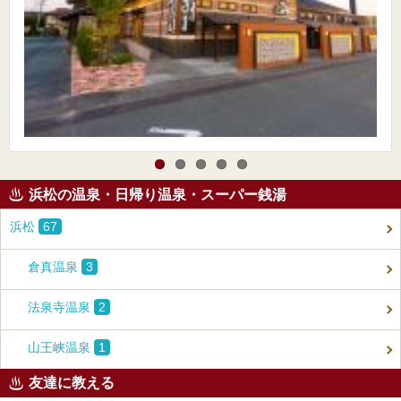
浜松の温泉・日帰り温泉・スーパー銭湯
浜松
67
倉真温泉
3
法泉寺温泉
2
山王峡温泉
1
友達に教える