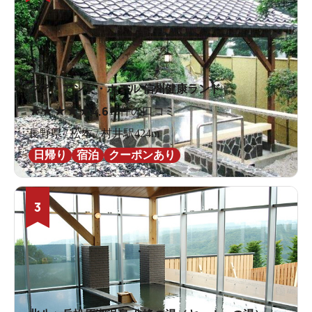
クア・アンド・ホテル 信州健康ランド
★
★
★
★
★
4.6
16件の口コミ
長野県 / 松本 / 村井駅424m
日帰り
宿泊
クーポンあり
3