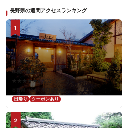
長野県の週間アクセスランキング
1
林檎の湯屋おぶ～
★
★
★
★
★
4.7
252件の口コミ
長野県 / 松本 / 平田駅1.9km
日帰り
クーポンあり
2