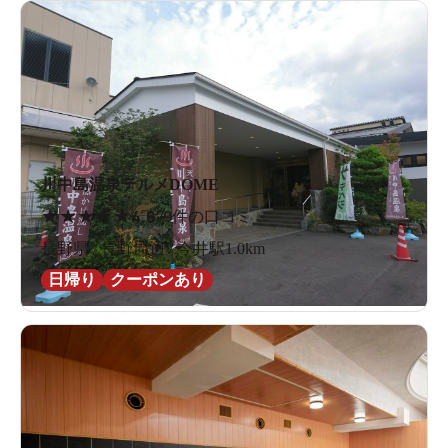
川中島温泉テルメDOME
★
★
★
★
★
4.6
79件の口コミ
長野県 / 長野周辺 / 今井駅1.0km
日帰り
クーポンあり