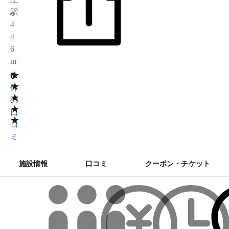
駅
4
4
6
m
★
0
0
★
件
★
の
★
口
★
コ
ミ
施設情報
口コミ
クーポン・チケット