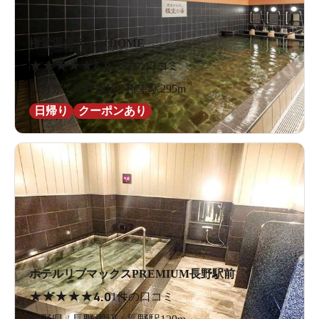
権堂温泉テルメDOME
★
★
★
★
★
4.8
21件の口コミ
長野県 / 長野周辺 / 権堂駅295m
日帰り
クーポンあり
ホテルリブマックスPREMIUM長野駅前
★
★
★
★
★
4.0
1件の口コミ