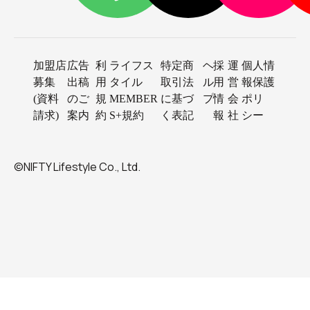
加盟店
広告
利
ライフス
特定商
ヘ
採
運
個人情
募集
出稿
用
タイル
取引法
ル
用
営
報保護
(資料
のご
規
MEMBER
に基づ
プ
情
会
ポリ
請求)
案内
約
S+規約
く表記
報
社
シー
©NIFTY Lifestyle Co., Ltd.