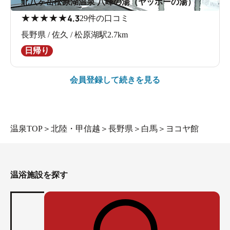
北八ヶ岳松原湖温泉 八峰の湯（ヤッホーの湯）
★
★
★
★
★
4.3
29件の口コミ
長野県 / 佐久 / 松原湖駅2.7km
日帰り
会員登録して続きを見る
温泉TOP
＞
北陸・甲信越
＞
長野県
＞
白馬
＞
ヨコヤ館
温浴施設を探す