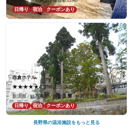
長野県 / 長野周辺 / 長野駅129m
日帰り
宿泊
クーポンあり
赤倉ホテル
★
★
★
★
★
4.2
5件の口コミ
新潟県 / 妙高高原 / 赤倉温泉 / 妙高高原駅3.9km
日帰り
宿泊
クーポンあり
長野県の
温浴施設をもっと見る