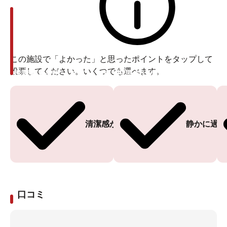
この施設で「よかった」と思ったポイントをタップして
投票してください。いくつでも選べます。
投票ありがとうございます
投票ありがとうございます
清潔感がある
静かに過ご
口コミ