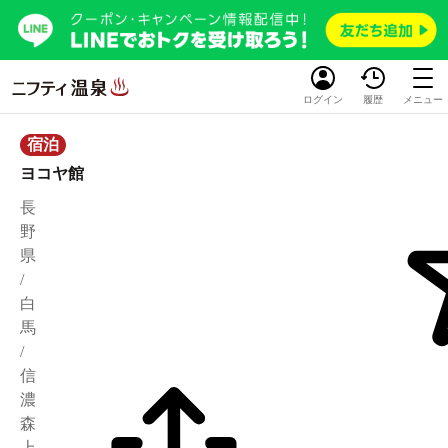
ログイン
履歴
メニュー
宿泊
ヨコヤ館
長
野
県
/
白
馬
/
信
濃
森
上