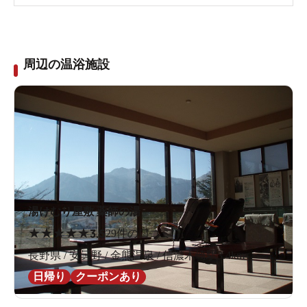
周辺の温浴施設
湯けむり屋敷 薬師の湯
★
★
★
★
★
3.5
29件の口コミ
長野県 / 安曇野 / 金熊温泉 / 信濃木崎駅3.4km
日帰り
クーポンあり