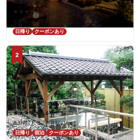
林檎の湯屋おぶ～
★
★
★
★
★
4.7
252件の口コミ
長野県 / 松本 / 平田駅1.9km
日帰り
クーポンあり
2
クア・アンド・ホテル 信州健康ランド
★
★
★
★
★
4.6
16件の口コミ
長野県 / 松本 / 村井駅424m
日帰り
宿泊
クーポンあり