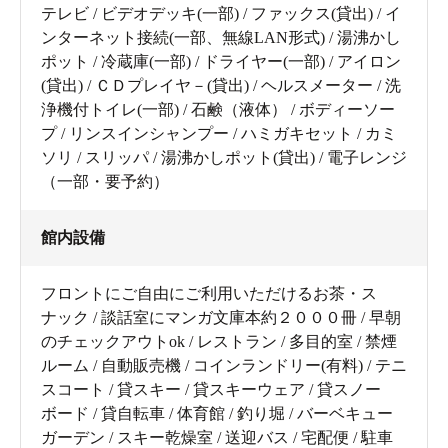
テレビ / ビデオデッキ(一部) / ファックス(貸出) / イ
ンターネット接続(一部、無線LAN形式) / 湯沸かし
ポット / 冷蔵庫(一部) / ドライヤー(一部) / アイロン
(貸出) / ＣＤプレイヤ－(貸出) / ヘルスメーター / 洗
浄機付トイレ(一部) / 石鹸（液体） / ボディーソー
プ / リンスインシャンプー / ハミガキセット / カミ
ソリ / スリッパ / 湯沸かしポット(貸出) / 電子レンジ
（一部・要予約）
館内設備
フロントにご自由にご利用いただけるお茶・ス
ナック / 談話室にマンガ文庫本約２０００冊 / 早朝
のチェックアウトok / レストラン / 多目的室 / 禁煙
ルーム / 自動販売機 / コインランドリー(有料) / テニ
スコート / 貸スキー / 貸スキーウェア / 貸スノー
ボード / 貸自転車 / 体育館 / 釣り堀 / バーベキュー
ガーデン / スキー乾燥室 / 送迎バス / 宅配便 / 駐車