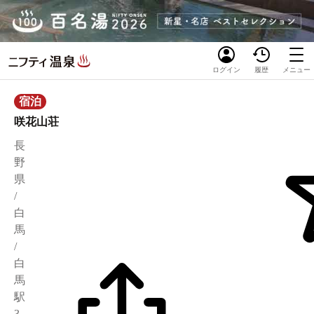
ログイン
履歴
メニュー
宿泊
咲花山荘
長
野
県
/
白
馬
/
白
馬
駅
3