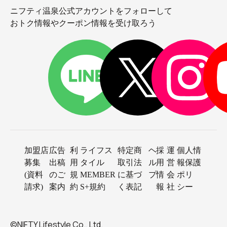
ニフティ温泉公式アカウントをフォローして
おトク情報やクーポン情報を受け取ろう
加盟店
広告
利
ライフス
特定商
ヘ
採
運
個人情
募集
出稿
用
タイル
取引法
ル
用
営
報保護
(資料
のご
規
MEMBER
に基づ
プ
情
会
ポリ
請求)
案内
約
S+規約
く表記
報
社
シー
©NIFTY Lifestyle Co., Ltd.