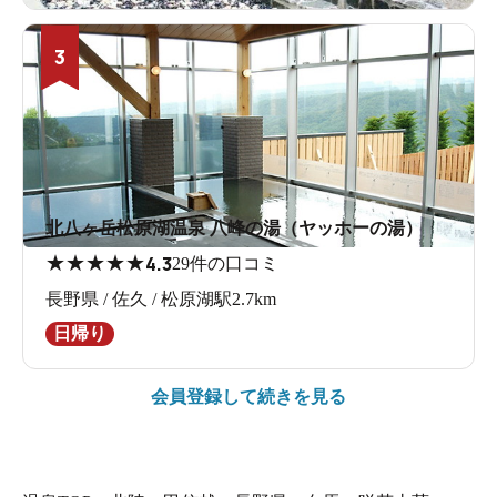
3
北八ヶ岳松原湖温泉 八峰の湯（ヤッホーの湯）
★
★
★
★
★
4.3
29件の口コミ
長野県 / 佐久 / 松原湖駅2.7km
日帰り
会員登録して続きを見る