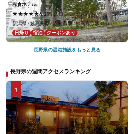
赤倉ホテル
★
★
★
★
★
4.2
5件の口コミ
新潟県 / 妙高高原 / 赤倉温泉 / 妙高高原駅3.9km
日帰り
宿泊
クーポンあり
長野県の
温浴施設をもっと見る
長野県の週間アクセスランキング
1