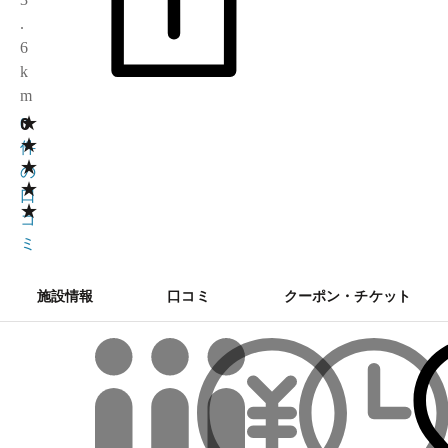
.
6
k
m
★
0
0
★
件
★
の
★
口
★
コ
ミ
施設情報
口コミ
クーポン・チケット