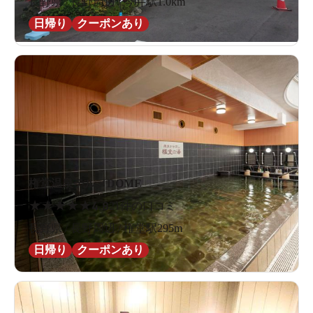
長野県 / 長野周辺 / 今井駅1.0km
日帰り
クーポンあり
権堂温泉テルメDOME
★
★
★
★
★
4.8
21件の口コミ
長野県 / 長野周辺 / 権堂駅295m
日帰り
クーポンあり