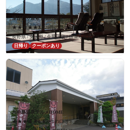
湯けむり屋敷 薬師の湯
★
★
★
★
★
3.5
29件の口コミ
長野県 / 安曇野 / 金熊温泉 / 信濃木崎駅3.4km
日帰り
クーポンあり
川中島温泉テルメDOME
★
★
★
★
★
4.6
79件の口コミ