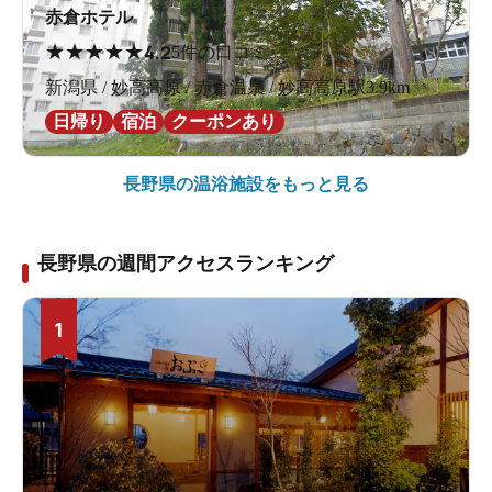
赤倉ホテル
★
★
★
★
★
4.2
5件の口コミ
新潟県 / 妙高高原 / 赤倉温泉 / 妙高高原駅3.9km
日帰り
宿泊
クーポンあり
長野県の
温浴施設をもっと見る
長野県の週間アクセスランキング
1