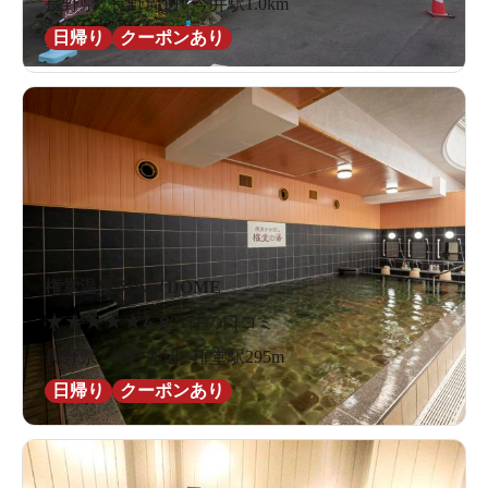
長野県 / 長野周辺 / 今井駅1.0km
日帰り
クーポンあり
権堂温泉テルメDOME
★
★
★
★
★
4.8
21件の口コミ
長野県 / 長野周辺 / 権堂駅295m
日帰り
クーポンあり