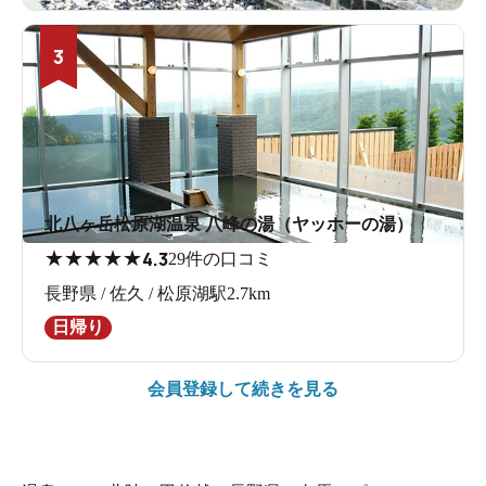
3
北八ヶ岳松原湖温泉 八峰の湯（ヤッホーの湯）
★
★
★
★
★
4.3
29件の口コミ
長野県 / 佐久 / 松原湖駅2.7km
日帰り
会員登録して続きを見る