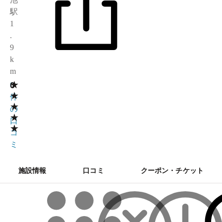
駅
1
.
9
k
m
★
0
0
★
件
★
の
★
口
★
コ
ミ
施設情報
口コミ
クーポン・チケット