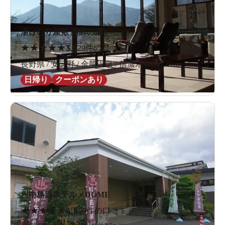
湯けむり屋敷 薬師の湯
★
★
★
★
★
3.5
29件の口コミ
長野県 / 安曇野 / 金熊温泉 / 信濃木崎駅3.4km
日帰り
クーポンあり
川中島温泉テルメDOME
★
★
★
★
★
4.6
79件の口コミ