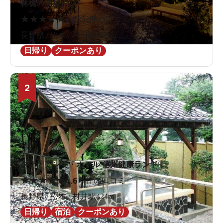
林檎の湯屋おぶ～
★
★
★
★
★
4.7
252件の口コミ
長野県 / 松本 / 平田駅1.9km
日帰り
クーポンあり
2
クア・アンド・ホテル 信州健康ランド
★
★
★
★
★
4.6
16件の口コミ
長野県 / 松本 / 村井駅424m
日帰り
宿泊
クーポンあり