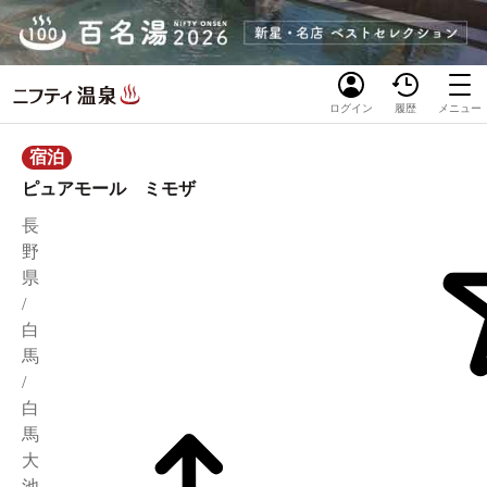
ログイン
履歴
メニュー
宿泊
ピュアモール ミモザ
長
野
県
/
白
馬
/
白
馬
大
池