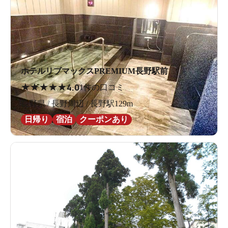
ホテルリブマックスPREMIUM長野駅前
★
★
★
★
★
4.0
1件の口コミ
長野県 / 長野周辺 / 長野駅129m
日帰り
宿泊
クーポンあり