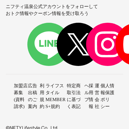
ニフティ温泉公式アカウントをフォローして
おトク情報やクーポン情報を受け取ろう
加盟店
広告
利
ライフス
特定商
ヘ
採
運
個人情
募集
出稿
用
タイル
取引法
ル
用
営
報保護
(資料
のご
規
MEMBER
に基づ
プ
情
会
ポリ
請求)
案内
約
S+規約
く表記
報
社
シー
©NIFTY Lifestyle Co., Ltd.