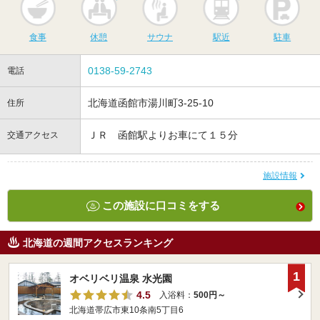
食事
休憩
サウナ
駅近
駐車
0138-59-2743
電話
北海道函館市湯川町3-25-10
住所
ＪＲ 函館駅よりお車にて１５分
交通アクセス
施設情報
この施設に口コミをする
北海道の週間アクセスランキング
1
オベリベリ温泉 水光園
4.5
入浴料：
500円～
北海道帯広市東10条南5丁目6