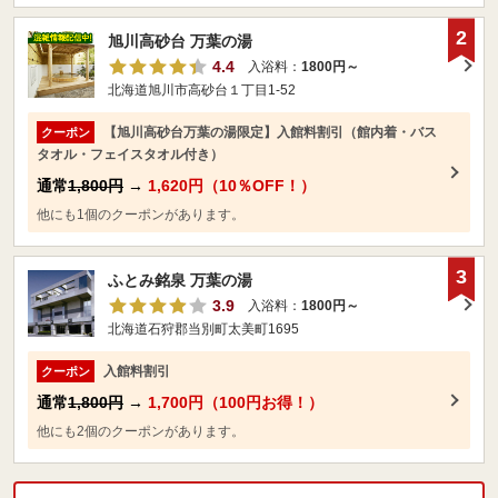
2
旭川高砂台 万葉の湯
4.4
入浴料：
1800円～
北海道旭川市高砂台１丁目1-52
【旭川高砂台万葉の湯限定】入館料割引（館内着・バス
クーポン
タオル・フェイスタオル付き）
通常
1,800円
→
1,620円（10％OFF！）
他にも1個のクーポンがあります。
3
ふとみ銘泉 万葉の湯
3.9
入浴料：
1800円～
北海道石狩郡当別町太美町1695
入館料割引
クーポン
通常
1,800円
→
1,700円（100円お得！）
他にも2個のクーポンがあります。