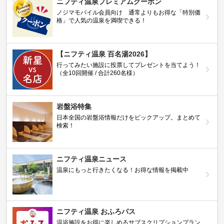
ニフティ温泉プレミアムクーポン
ノジマモバイル会員向け 通常よりもお得な「特別価
格」で人気の温泉を満喫できる！
【ニフティ温泉 百名湯2026】
行ってみたい施設に投票してプレゼントを当てよう！
（全10回開催 / 合計260名様）
岩盤浴特集
日本全国の岩盤浴情報だけをピックアップ。まとめて
検索！
ニフティ温泉ニュース
温泉にもっと行きたくなる！お得な情報を掲載中
ニフティ温泉 おふろパス
温浴施設をお得に楽しめるサブスクリプションプラン