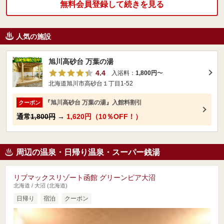
無料会員登録して続きを見る
人気の施設
旭川高砂台 万葉の湯
4.4
入浴料：
1,800円
〜
北海道旭川市高砂台１丁目1-52
『旭川高砂台 万葉の湯』入館料割引
クーポン
通常
1,800円
→
1,620円（10％OFF！）
周辺の温泉・日帰り温泉・スーパー銭湯
リブマックスリゾート函館 グリーンピア大沼
北海道 / 大沼 (北海道)
日帰り
宿泊
クーポン