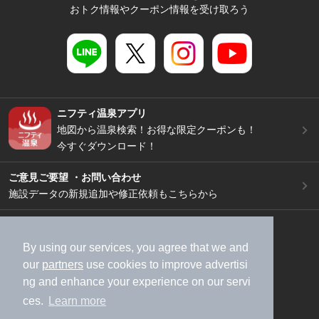
おトク情報やクーポン情報を受け取ろう
ニフティ温泉アプリ
地図から温泉検索！お得な限定クーポンも！
今すぐダウンロード！
ご意見ご要望 ・お問い合わせ
施設データの新規追加や修正依頼もこちらから
スマートフォン
/
PC
加盟店募集（資料請求）
広告出稿のご案内
By using our services, you agree that we and
our
partners
use cookies to improve advertisi
利用規約
ライフスタイルMEMBERS+規約
ng and enhance your experience on our servi
特定商取引法に基づく表記
ヘルプ
採用情報
ces.
Learn more
運営会社
個人情報保護ポリシー