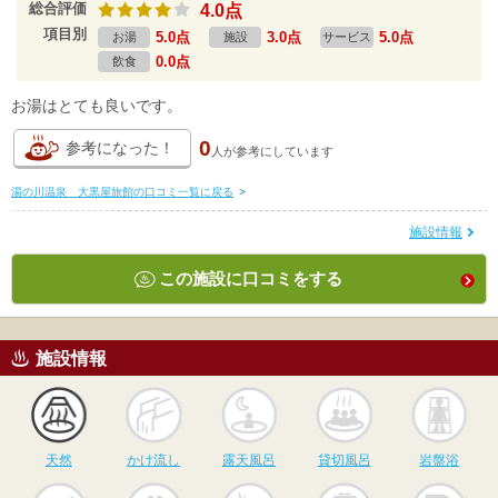
総合評価
4.0点
項目別
5.0点
3.0点
5.0点
お湯
施設
サービス
0.0点
飲食
お湯はとても良いです。
0
参考になった！
人が
参考にしています
湯の川温泉 大黒屋旅館の口コミ一覧に戻る
>
施設情報
この施設に口コミをする
施設情報
天然
かけ流し
露天風呂
貸切風呂
岩
天然
かけ流し
露天風呂
貸切風呂
岩盤浴
食事
休憩
サウナ
駅近
駐