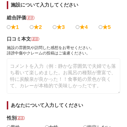
施設について入力してください
総合評価
必須
★1
★2
★3
★4
★5
口コミ本文
必須
施設の雰囲気や訪問した感想をお寄せください。
誹謗中傷やクレームの投稿はご遠慮ください。
あなたについて入力してください
性別
必須