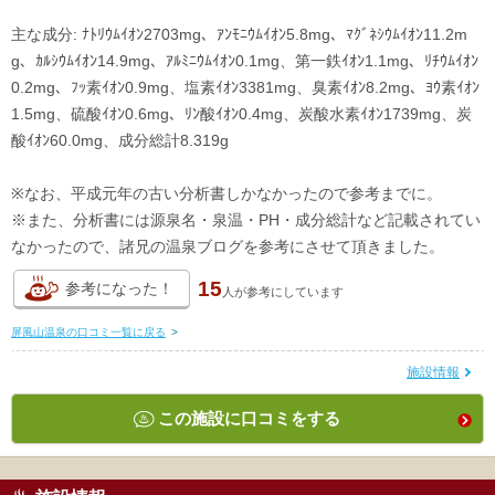
主な成分: ﾅﾄﾘｳﾑｲｵﾝ2703mg、ｱﾝﾓﾆｳﾑｲｵﾝ5.8mg、ﾏｸﾞﾈｼｳﾑｲｵﾝ11.2m
g、ｶﾙｼｳﾑｲｵﾝ14.9mg、ｱﾙﾐﾆｳﾑｲｵﾝ0.1mg、第一鉄ｲｵﾝ1.1mg、ﾘﾁｳﾑｲｵﾝ
0.2mg、ﾌｯ素ｲｵﾝ0.9mg、塩素ｲｵﾝ3381mg、臭素ｲｵﾝ8.2mg、ﾖｳ素ｲｵﾝ
1.5mg、硫酸ｲｵﾝ0.6mg、ﾘﾝ酸ｲｵﾝ0.4mg、炭酸水素ｲｵﾝ1739mg、炭
酸ｲｵﾝ60.0mg、成分総計8.319g
※なお、平成元年の古い分析書しかなかったので参考までに。
※また、分析書には源泉名・泉温・PH・成分総計など記載されてい
なかったので、諸兄の温泉ブログを参考にさせて頂きました。
15
参考になった！
人が
参考にしています
屏風山温泉の口コミ一覧に戻る
>
施設情報
この施設に口コミをする