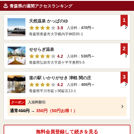
青森県の週間アクセスランキング
1
天然温泉 かっぱのゆ
3.9
入浴料：
470円～
青森県青森市大字横内字神田95-1
2
せせらぎ温泉
4.2
入浴料：
530円～
青森県弘前市大字原ケ平字奥野5-5
3
道の駅 いかりがせき 津軽 関の庄
4.2
入浴料：
400円～
青森県平川市碇ヶ関碇石13-1
入浴料割引
クーポン
通常
400円
→
350円（50円お得！）
無料会員登録して続きを見る