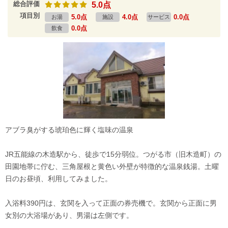
総合評価
5.0点
項目別
5.0点
4.0点
0.0点
お湯
施設
サービス
0.0点
飲食
アブラ臭がする琥珀色に輝く塩味の温泉
JR五能線の木造駅から、徒歩で15分弱位。つがる市（旧木造町）の
田園地帯に佇む、三角屋根と黄色い外壁が特徴的な温泉銭湯。土曜
日のお昼頃、利用してみました。
入浴料390円は、玄関を入って正面の券売機で。玄関から正面に男
女別の大浴場があり、男湯は左側です。