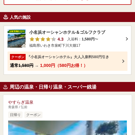
人気の施設
小名浜オーシャンホテル＆ゴルフクラブ
4.3
入浴料：
1,580円
〜
福島県いわき市泉町下川大畑17
『小名浜オーシャンホテル』大人入泉料580円引き
クーポン
通常
1,580円
→
1,000円（580円お得！）
周辺の温泉・日帰り温泉・スーパー銭湯
やすらぎ温泉
青森県 / 弘前
日帰り
クーポン