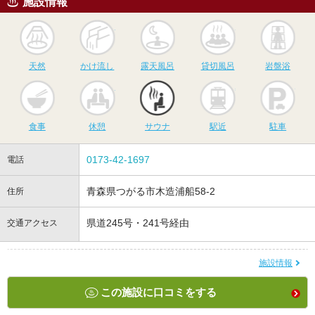
施設情報
天然
かけ流し
露天風呂
貸切風呂
岩
天然
かけ流し
露天風呂
貸切風呂
岩盤浴
食事
休憩
サウナ
駅近
駐
食事
休憩
サウナ
駅近
駐車
0173-42-1697
電話
青森県つがる市木造浦船58-2
住所
県道245号・241号経由
交通アクセス
施設情報
この施設に口コミをする