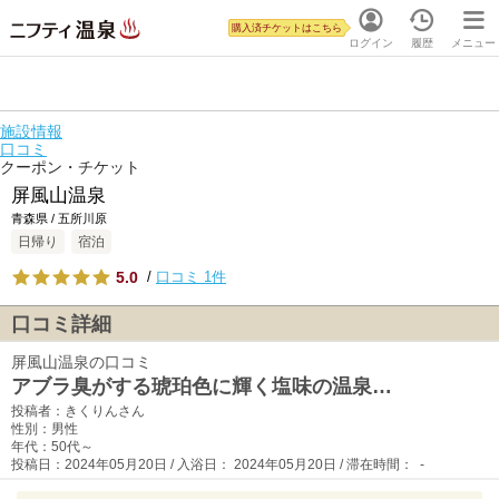
購入済チケットはこちら
ログイン
履歴
メニュー
施設情報
口コミ
クーポン・チケット
屏風山温泉
青森県 / 五所川原
日帰り
宿泊
5.0
/
口コミ 1件
口コミ詳細
屏風山温泉の口コミ
アブラ臭がする琥珀色に輝く塩味の温泉…
投稿者：きくりんさん
性別：男性
年代：50代～
投稿日：2024年05月20日 / 入浴日： 2024年05月20日 / 滞在時間： -