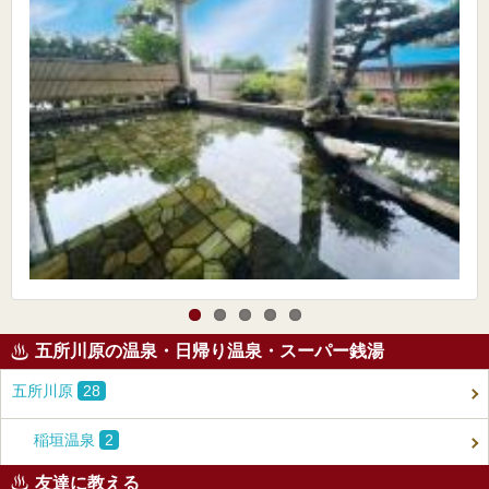
五所川原の温泉・日帰り温泉・スーパー銭湯
五所川原
28
稲垣温泉
2
友達に教える