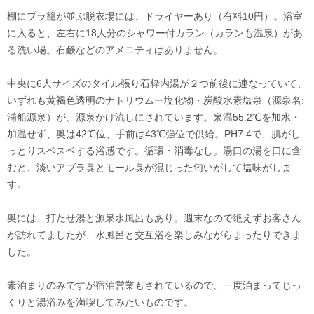
棚にプラ籠が並ぶ脱衣場には、ドライヤーあり（有料10円）。浴室
に入ると、左右に18人分のシャワー付カラン（カランも温泉）があ
る洗い場。石鹸などのアメニティはありません。
中央に6人サイズのタイル張り石枠内湯が２つ前後に連なっていて、
いずれも黄褐色透明のナトリウムー塩化物・炭酸水素塩泉（源泉名:
浦船源泉）が、源泉かけ流しにされています。泉温55.2℃を加水・
加温せず、奥は42℃位、手前は43℃強位で供給。PH7.4で、肌がし
っとりスベスベする浴感です。循環・消毒なし。湯口の湯を口に含
むと、淡いアブラ臭とモール臭が混じった匂いがして塩味がしま
す。
奥には、打たせ湯と源泉水風呂もあり。週末なので絶えずお客さん
が訪れてましたが、水風呂と交互浴を楽しみながらまったりできま
した。
素泊まりのみですが宿泊営業もされているので、一度泊まってじっ
くりと湯浴みを満喫してみたいものです。