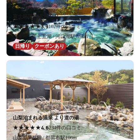
富士眺望の湯 ゆらり
★
★
★
★
★
3.9
102件の口コミ
山梨県 / 富士五湖 / 河口湖駅7.5km
日帰り
クーポンあり
山梨泊まれる温泉 より道の湯
★
★
★
★
★
4.6
234件の口コミ
山梨県 / 都留 / 都留市駅106m