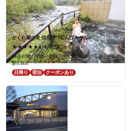
かくれ湯の里 信玄館（しんげんかん）
★
★
★
★
★
4.1
41件の口コミ
神奈川県 / 丹沢・秦野・山北周辺 / 中川温泉 / 谷峨
駅8.4km
日帰り
宿泊
クーポンあり