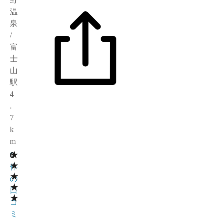
温
泉
/
富
士
山
駅
4
.
7
k
m
★
0
0
★
件
★
の
★
口
★
コ
ミ