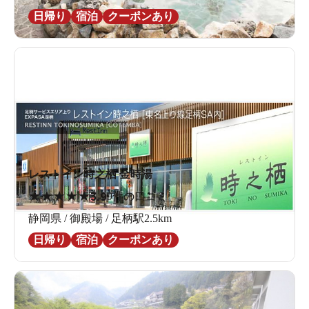
日帰り
宿泊
クーポンあり
レストイン時之栖 金時湯
★
★
★
★
★
3.9
9件の口コミ
静岡県 / 御殿場 / 足柄駅2.5km
日帰り
宿泊
クーポンあり