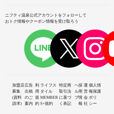
ニフティ温泉公式アカウントをフォローして
おトク情報やクーポン情報を受け取ろう
加盟店
広告
利
ライフス
特定商
ヘ
採
運
個人情
募集
出稿
用
タイル
取引法
ル
用
営
報保護
(資料
のご
規
MEMBER
に基づ
プ
情
会
ポリ
請求)
案内
約
S+規約
く表記
報
社
シー