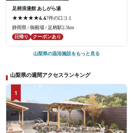
足柄浪漫館 あしがら湯
★
★
★
★
★
4.4
7件の口コミ
静岡県 / 御殿場 / 足柄駅2.5km
日帰り
クーポンあり
山梨県の
温浴施設をもっと見る
山梨県の週間アクセスランキング
1