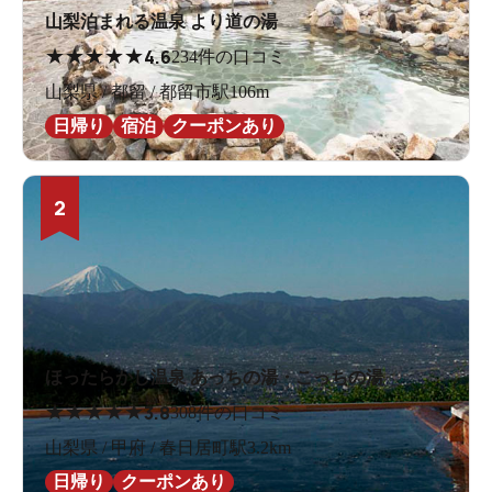
山梨泊まれる温泉 より道の湯
★
★
★
★
★
4.6
234件の口コミ
山梨県 / 都留 / 都留市駅106m
日帰り
宿泊
クーポンあり
2
ほったらかし温泉 あっちの湯・こっちの湯
★
★
★
★
★
3.8
308件の口コミ
山梨県 / 甲府 / 春日居町駅3.2km
日帰り
クーポンあり