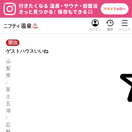
ログイン
履歴
メニュー
宿泊
ゲストハウスいいね
山
梨
県
/
富
士
五
湖
/
忍
野