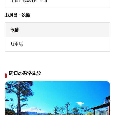
十日市場駅
(10.6km)
お風呂・設備
設備
駐車場
周辺の温浴施設