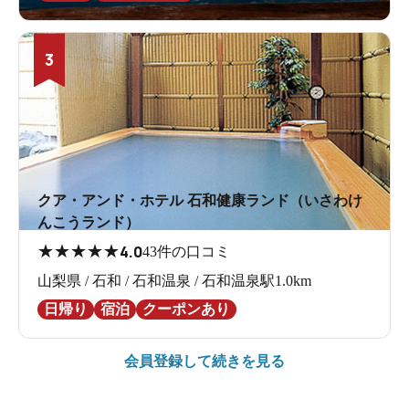
3
クア・アンド・ホテル 石和健康ランド（いさわけ
んこうランド）
★
★
★
★
★
4.0
43件の口コミ
山梨県 / 石和 / 石和温泉 / 石和温泉駅1.0km
日帰り
宿泊
クーポンあり
会員登録して続きを見る