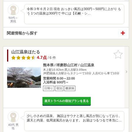
令和３年６月２日 現在 おっきい風呂は300円～500円に上がり も
う 1つの温泉は300円で 中には【石鹸・シ…
50代～
男性
関連情報から探す
山江温泉ほたる
お気に入
りに追加
4.7点
/ 6 件
熊本県 / 球磨郡山江村 / 山江温泉
木上駅10.82km
西人吉駅3.05km
JR肥薩線人吉駅からタクシーで10分 人吉ICから車で10分
営業時間 8:00～22:00
入浴料金 600円～
日帰り
宿泊
糖尿病
楽天トラベルの宿泊プランを見る
少し小さめの温泉。 施設はサウナと蒸し風呂が別になっており、
露天と内湯、低周波風呂があります。 お湯はつるつるで本当に…
40代 男
性