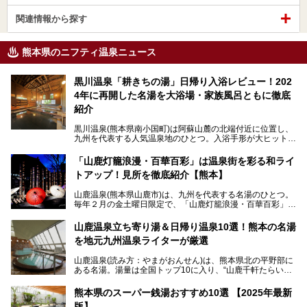
関連情報から探す
熊本県のニフティ温泉ニュース
黒川温泉「耕きちの湯」日帰り入浴レビュー！202
4年に再開した名湯を大浴場・家族風呂ともに徹底
紹介
黒川温泉(熊本県南小国町)は阿蘇山麓の北端付近に位置し、
九州を代表する人気温泉地のひとつ。入浴手形が大ヒット
し、各宿の趣の異なる露天風呂をめぐることで知られていま
す。
「山鹿灯籠浪漫・百華百彩」は温泉街を彩る和ライ
トアップ！見所を徹底紹介【熊本】
中でも「耕きち(こうきち)の湯」は露天風呂を持たないもの
の、風情ある内湯を楽しめる日帰り温泉施設。自然災害によ
山鹿温泉(熊本県山鹿市)は、九州を代表する名湯のひとつ。
り一度廃業しましたが、2024年10月に営業再開。数多くの
毎年２月の金土曜日限定で、「山鹿灯籠浪漫・百華百彩」
温泉ファンに注目される名湯です。
（やまがとうろうろまん・ひゃっかひゃくさい）が開催され
ます。和傘や竹、ろうそくなどを用いて、和情緒たっぷりの
山鹿温泉立ち寄り湯＆日帰り温泉10選！熊本の名湯
ライトアップが無料で楽しめます。
を地元九州温泉ライターが厳選
今回は再開した耕きちの湯を訪問し、全浴室(男女別大浴
2025年は、2月7～8日・14～15日・21～22日・28～3月1
場・家族風呂)を徹底紹介します！
山鹿温泉(読み方：やまがおんせん)は、熊本県北の平野部に
日、の合計8日間開催。今回は地元九州在住の筆者が、その
ある名湯。湯量は全国トップ10に入り、“山鹿千軒たらいな
見所を徹底紹介。併せて、その他イベントや立ち寄り湯も併
し”と唄われる程。また、“乙女の柔肌”とも称される柔らかな
せてご紹介します。
泉質であり、お湯の良さにも定評があります。
熊本県のスーパー銭湯おすすめ10選 【2025年最新
版】