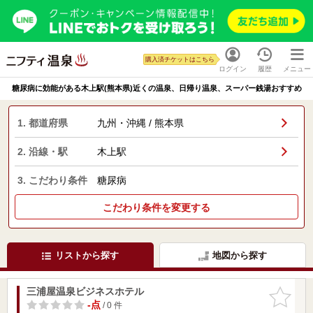
購入済チケットはこちら
ログイン
履歴
メニュー
糖尿病に効能がある木上駅(熊本県)近くの温泉、日帰り温泉、スーパー銭湯おすすめ
1. 都道府県
九州・沖縄 / 熊本県
2. 沿線・駅
木上駅
3. こだわり条件
糖尿病
こだわり条件を変更する
リストから探す
地図から探す
三浦屋温泉ビジネスホテル
お気に入
りに追加
-点
/ 0 件