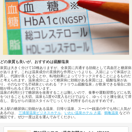
どの泉質も良いが、おすすめは硫酸塩泉
泉質は大きく分けて10種ありますが、全泉質に共通する効能として高血圧と糖尿病
があります。これは温泉成分の直接的な作用というよりも、入浴によって体温が上
昇し、代謝が良くなることや、転地効果によってリラックスすることによるものだ
と考えられます。温泉成分によって糖尿病に効能がある泉質には、硫酸塩泉があ
り、そのなかでも芒硝泉といわれる「ナトリウム硫酸塩泉」が飲泉できる場合に効
能が得られると言われています。
温泉の利用だけで糖尿病を改善することは難しいので、食事や運動習慣などにも気
をつけることも大切。温泉も1度や2度入るだけではなく、ゆっくりと腰を据えて滞
在し、昔ながらの湯治スタイルでじっくりと利用するのもおすすめです。
木上駅の糖尿病に効能がある温泉、日帰り温泉、スーパー銭湯の中でも特に人気が
あるのは、
三浦屋温泉ビジネスホテル
、
いわい温泉ホテル さ蔵
、
鶴亀温泉
などの
施設です。ぜひ一度は足を運んでみてください。