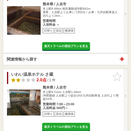
熊本県 / 人吉市
木上駅8.98km
相良藩願成寺駅692m
電車：人吉駅よりお車にて約5分／お車：九州自動車道人
吉ICより2km…
営業時間
入浴料金 ～
日帰り
宿泊
糖尿病
楽天トラベルの宿泊プランを見る
関連情報から探す
いわい温泉ホテル さ蔵
お気に入
りに追加
2.0点
/ 1 件
熊本県 / 人吉市
木上駅9.51km
人吉駅1.46km
JR肥薩線 人吉駅より徒歩18分九州自動車道 人吉ICより県
道54号…
営業時間 7:00～23:00
入浴料金 500円～
日帰り
宿泊
糖尿病
楽天トラベルの宿泊プランを見る