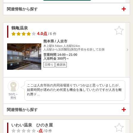
関連情報から探す
鶴亀温泉
お気に入
りに追加
4.0点
/ 6 件
熊本県 / 人吉市
木上駅9.54km
人吉駅624m
人吉駅から浜田醫院(医院)手前を右折して左側
営業時間 14:00～21:00
入浴料金 300円～
日帰り
糖尿病
ここは人吉市街の共同浴場巡りでいつかはと思っていましたが、
始業時間が遅めのため何度も機会を逸していたのですが人吉を離
れ際ド…
50代～
男性
関連情報から探す
いわい温泉 ひのき屋
お気に入
りに追加
-点
/ 0 件