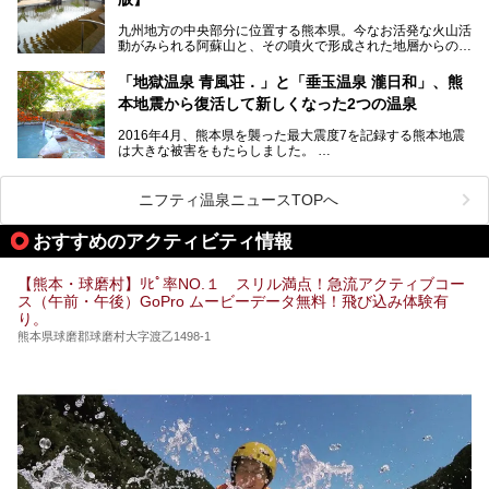
今回は地元九州の温泉ライターの私が実際に入浴した中か
ら、山鹿温泉の旅館やホテルの立ち寄り湯・日帰り入浴施
九州地方の中央部分に位置する熊本県。今なお活発な火山活
設・家族風呂の3パターンに分類し、合計10施設を厳選して
動がみられる阿蘇山と、その噴火で形成された地層からの湧
ご紹介。ぜひ、湯めぐりの参考にして下さいね！
水が多くあることから「火の国」「水の国」とも呼ばれま
す。
「地獄温泉 青風荘．」と「垂玉温泉 瀧日和」、熊
そんな熊本県は、県内の至るところから温泉が湧いている温
本地震から復活して新しくなった2つの温泉
泉県でもあります。山鹿温泉、玉名温泉、黒川温泉、人吉温
泉など有名な温泉地だけでなく、市街地にも天然温泉が湧き
2016年4月、熊本県を襲った最大震度7を記録する熊本地震
出すスーパー銭湯が豊富です。なかでも注目のスーパー銭湯
は大きな被害をもたらしました。
をピックアップしました。
阿蘇山麓の南阿蘇村の「地獄温泉 清風荘」、そして「清風
荘」から400mほど離れた「垂玉（たるたま）温泉 山口旅
ニフティ温泉ニュースTOPへ
館」の2軒は、この地震による土砂崩れなどのために、一時
期は孤立状態に。もしかしたらこの時のニュースで、「地獄
おすすめのアクティビティ情報
温泉」と「垂玉温泉」の名前を知った人もいるかもしれませ
ん。
【熊本・球磨村】ﾘﾋﾟ率NO.１ スリル満点！急流アクティブコー
この2軒は今どうなっているのでしょうか。実は現在は「地
ス（午前・午後）GoPro ムービーデータ無料！飛び込み体験有
獄温泉 青風荘．」「垂玉温泉 瀧日和」として営業を再開し
り。
ています。2021年に現地を訪問してきましたのでレポート
します。
熊本県球磨郡球磨村大字渡乙1498-1