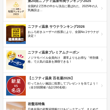
第20回ニフティ温泉年間ランキング2025
全国約2.2万件の中から頂点に選ばれた、2025年の人
気施設は…
ニフティ温泉 サウナランキング2026
おふろ好きユーザーの投票により、全国No.1サウナが
決定！
ニフティ温泉プレミアムクーポン
ノジマモバイル会員向け 通常よりもお得な「特別価
格」で人気の温泉を満喫できる！
【ニフティ温泉 百名湯2026】
行ってみたい施設に投票してプレゼントを当てよう！
（全10回開催 / 合計260名様）
岩盤浴特集
日本全国の岩盤浴情報だけをピックアップ。まとめて