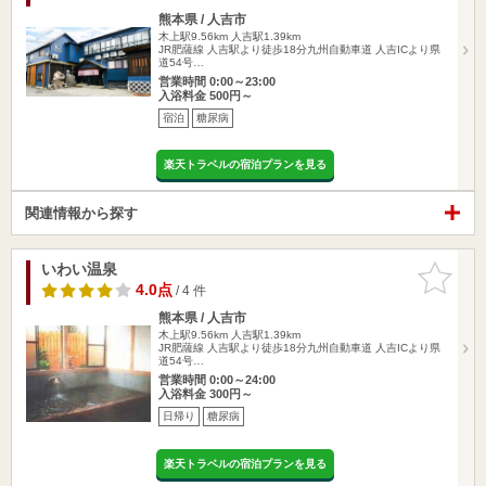
熊本県 / 人吉市
木上駅9.56km
人吉駅1.39km
JR肥薩線 人吉駅より徒歩18分九州自動車道 人吉ICより県
道54号…
営業時間 0:00～23:00
入浴料金 500円～
宿泊
糖尿病
楽天トラベルの宿泊プランを見る
関連情報から探す
いわい温泉
お気に入
りに追加
4.0点
/ 4 件
熊本県 / 人吉市
木上駅9.56km
人吉駅1.39km
JR肥薩線 人吉駅より徒歩18分九州自動車道 人吉ICより県
道54号…
営業時間 0:00～24:00
入浴料金 300円～
日帰り
糖尿病
楽天トラベルの宿泊プランを見る