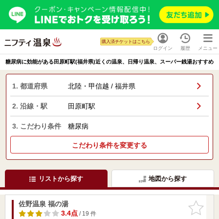
購入済チケットはこちら
ログイン
履歴
メニュー
糖尿病に効能がある田原町駅(福井県)近くの温泉、日帰り温泉、スーパー銭湯おすすめ
1. 都道府県
北陸・甲信越 / 福井県
2. 沿線・駅
田原町駅
3. こだわり条件
糖尿病
こだわり条件を変更する
リストから探す
地図から探す
佐野温泉 福の湯
お気に入
りに追加
3.4点
/ 19 件