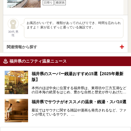
日帰り
糖尿病
お風呂がいいです。 種類があってのんびりでき、時間を忘れられ
ますよ！ 家が近くずっと通っている施設です。
30代 男
性
関連情報から探す
福井県のニフティ温泉ニュース
福井県のスーパー銭湯おすすめ15選【2025年最新
版】
本州のほぼ中央に位置する福井県は、東尋坊や三方五湖など
の日本海の絶景をはじめ、豊かな自然と歴史が作りあげた見
どころがたくさんあります。越前がにや若狭ぐじに代表され
る海産物、越前そば、ソースかつ丼などのグルメも人気で
福井県でサウナがオススメの温泉・銭湯・スパ10選
す。
2024年春の北陸新幹線の延伸により、関西地方のみならず
最近ではサウナに関する雑誌や漫画も発売されるなど、ファ
首都圏からもアクセスしやすくなりました。今回は、そんな
ンが増えているサウナ。
福井県でおすすめのスーパー銭湯をご紹介します。
しかしサウナは一口にサウナと言っても、ドライサウナ、ス
チームサウナ、塩サウナなどが存在し、施設によって様々な
こだわりを持つ施設も増えています。