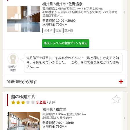
福井県 / 福井市 / 佐野温泉
田原町駅10.08km
西春江ハートピア駅5.80km
JR福井駅から京福バス鮎川小丹生行きで30分､バス停佐野
温泉口下車／…
営業時間 10:00～20:00
入浴料金 700円～
日帰り
宿泊
糖尿病
楽天トラベルの宿泊プランを見る
毎月第三土曜日に、すみれ会のイベント（歌と踊り）があると知
り、今回初めていきました。 この日を以て会長を退かれた徳島
さん、…
50代～
男性
関連情報から探す
越のゆ鯖江店
お気に入
りに追加
3.2点
/ 8 件
福井県 / 鯖江市
田原町駅11.93km
北鯖江駅609m
北鯖江駅より徒歩10分
営業時間 7:00～25:00
入浴料金 730円～