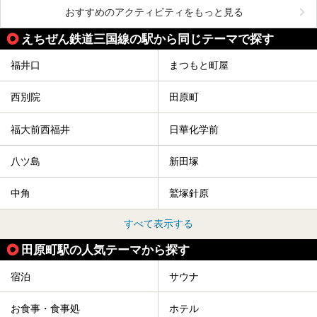
おすすめのアクティビティをもっと見る
えちぜん鉄道三国線の駅から同じテーマで探す
福井口
まつもと町屋
西別院
田原町
福大前西福井
日華化学前
八ツ島
新田塚
中角
鷲塚針原
すべて表示する
田原町駅の人気テーマから探す
宿泊
サウナ
お食事・食事処
ホテル