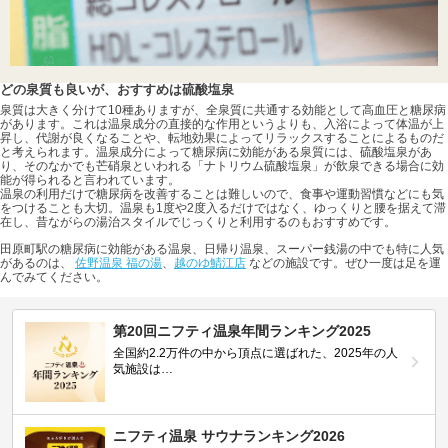
どの泉質も良いが、おすすめは硫酸塩泉
泉質は大きく分けて10種ありますが、全泉質に共通する効能として高血圧と糖尿病
があります。これは温泉成分の直接的な作用というよりも、入浴によって体温が上
昇し、代謝が良くなることや、転地効果によってリラックスすることによるものだ
と考えられます。温泉成分によって糖尿病に効能がある泉質には、硫酸塩泉があ
り、そのなかでも芒硝泉といわれる「ナトリウム硫酸塩泉」が飲泉できる場合に効
能が得られると言われています。
温泉の利用だけで糖尿病を改善することは難しいので、食事や運動習慣などにも気
をつけることも大切。温泉も1度や2度入るだけではなく、ゆっくりと腰を据えて滞
在し、昔ながらの湯治スタイルでじっくりと利用するのもおすすめです。
田原町駅の糖尿病に効能がある温泉、日帰り温泉、スーパー銭湯の中でも特に人気
があるのは、
佐野温泉 福の湯
、
越のゆ鯖江店
などの施設です。ぜひ一度は足を運
んでみてください。
第20回ニフティ温泉年間ランキング2025
全国約2.2万件の中から頂点に選ばれた、2025年の人
気施設は…
ニフティ温泉 サウナランキング2026