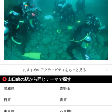
おすすめのアクティビティをもっと見る
山口線の駅から同じテーマで探す
津和野
青野山
日原
青原
東青原
石見横田