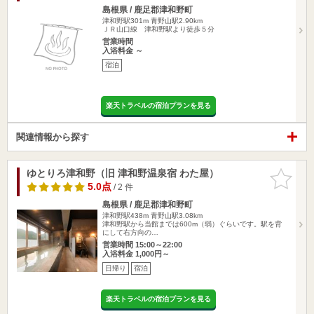
島根県 / 鹿足郡津和野町
津和野駅301m
青野山駅2.90km
ＪＲ山口線 津和野駅より徒歩５分
営業時間
入浴料金 ～
宿泊
楽天トラベルの宿泊プランを見る
関連情報から探す
ゆとりろ津和野（旧 津和野温泉宿 わた屋）
お気に入
りに追加
5.0点
/ 2 件
島根県 / 鹿足郡津和野町
津和野駅438m
青野山駅3.08km
津和野駅から当館までは600m（弱）ぐらいです。駅を背
にして右方向の…
営業時間 15:00～22:00
入浴料金 1,000円～
日帰り
宿泊
楽天トラベルの宿泊プランを見る