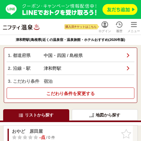
購入済チケットはこちら
ログイン
履歴
メニュー
津和野駅(島根県)近くの温泉宿・温泉旅館・ホテルおすすめ(2026年版)
1. 都道府県
中国・四国 / 島根県
2. 沿線・駅
津和野駅
3. こだわり条件
宿泊
こだわり条件を変更する
リストから探す
地図から探す
おやど 原田屋
お気に入
りに追加
-点
/ 0 件