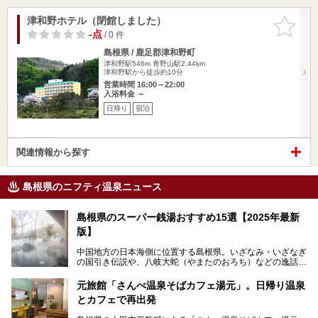
津和野ホテル（閉館しました）
お気に入
りに追加
-点
/ 0 件
島根県 / 鹿足郡津和野町
津和野駅546m
青野山駅2.44km
津和野駅から徒歩約10分
営業時間 16:00～22:00
入浴料金 ～
日帰り
宿泊
関連情報から探す
島根県のニフティ温泉ニュース
島根県のスーパー銭湯おすすめ15選【2025年最新
版】
中国地方の日本海側に位置する島根県。いざなみ・いざなぎ
の国引き伝説や、八岐大蛇（やまたのおろち）などの逸話が
残る神話の里というイメージが強く、出雲大社には毎年多く
の参拝客が訪れます。「出雲縁結び空港」への直行便なら、
元旅館「さんべ温泉そばカフェ湯元」。日帰り温泉
首都圏からでも実は2時間圏内で到着できるアクセスも魅力
とカフェで再出発
です。
そんな島根県には、玉造温泉（松江市）や温泉津温泉（大田