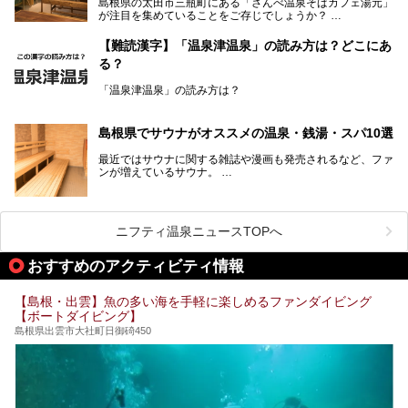
島根県の太田市三瓶町にある「さんべ温泉そばカフェ湯元」
市）など、古くから知られる温泉郷が多くあります。ゆった
が注目を集めていることをご存じでしょうか？
り流れる時間のなかで、心の底からのんびりできるスーパー
銭湯＆日帰り温泉の数々をピックアップしてご紹介します。
「さんべ温泉そばカフェ湯元」は日帰り温泉と、名物のそば
【難読漢字】「温泉津温泉」の読み方は？どこにあ
を提供するカフェという新しい営業スタイルで、観光客に限
る？
らず地元民にも親しまれています。
「温泉津温泉」の読み方は？
宿泊をせずとも、気軽に源泉のお湯をつかった温泉と、美味
しいそばが楽しめるなんて、とても素敵ですよね。
読めそうで読めない、難読温泉地名漢字。あなたは読めます
しかし、元は温泉旅館だったこちらの施設、さまざまな背景
か？
を経て現在のスタイルに辿り着いているのです。
島根県でサウナがオススメの温泉・銭湯・スパ10選
最近ではサウナに関する雑誌や漫画も発売されるなど、ファ
ンが増えているサウナ。
しかしサウナは一口にサウナと言っても、ドライサウナ、ス
ニフティ温泉ニュースTOPへ
チームサウナ、塩サウナなどが存在し、施設によって様々な
こだわりを持つ施設も増えています。
おすすめのアクティビティ情報
今回はそんな今話題のサウナが楽しめる、島根県内にあるオ
【島根・出雲】魚の多い海を手軽に楽しめるファンダイビング
ススメ温泉・銭湯・スパを10件まとめてご紹介します。
【ボートダイビング】
島根県出雲市大社町日御碕450