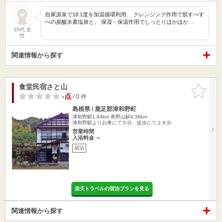
自家源泉で18.1度を加温循環利用、 クレンジング作用で肌すべす
べの炭酸水素塩泉と、 保湿・保温作用でしっとりほかほか…
20代 女
性
関連情報から探す
食堂民宿さと山
お気に入
りに追加
-点
/ 0 件
島根県 / 鹿足郡津和野町
津和野駅1.94km
青野山駅4.38km
津和野駅よりお車にて５分、徒歩にて２８分
営業時間
入浴料金 ～
宿泊
楽天トラベルの宿泊プランを見る
関連情報から探す