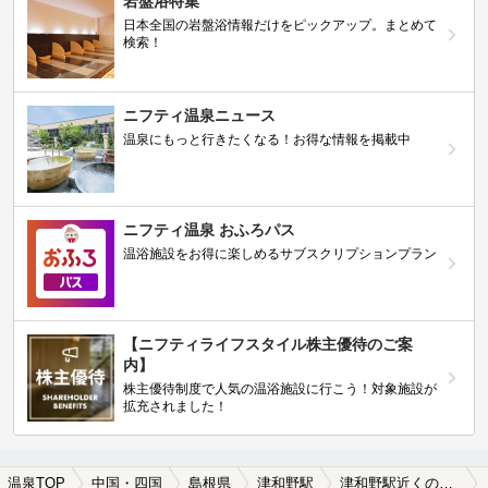
岩盤浴特集
日本全国の岩盤浴情報だけをピックアップ。まとめて
検索！
ニフティ温泉ニュース
温泉にもっと行きたくなる！お得な情報を掲載中
ニフティ温泉 おふろパス
温浴施設をお得に楽しめるサブスクリプションプラン
【ニフティライフスタイル株主優待のご案
内】
株主優待制度で人気の温浴施設に行こう！対象施設が
拡充されました！
温泉TOP
中国・四国
島根県
津和野駅
津和野駅近くの温泉宿・温泉旅館・ホテルおすすめ(2026年版)