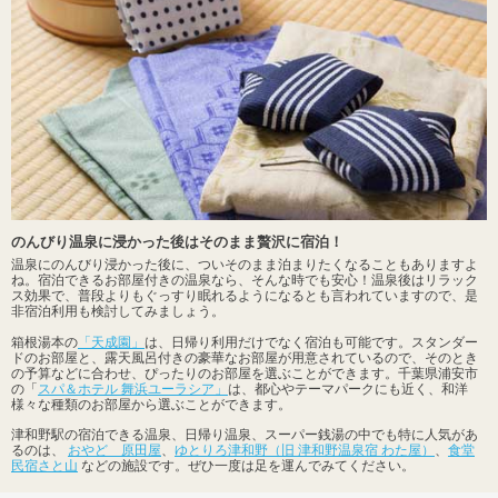
のんびり温泉に浸かった後はそのまま贅沢に宿泊！
温泉にのんびり浸かった後に、ついそのまま泊まりたくなることもありますよ
ね。宿泊できるお部屋付きの温泉なら、そんな時でも安心！温泉後はリラック
ス効果で、普段よりもぐっすり眠れるようになるとも言われていますので、是
非宿泊利用も検討してみましょう。
箱根湯本の
「天成園」
は、日帰り利用だけでなく宿泊も可能です。スタンダー
ドのお部屋と、露天風呂付きの豪華なお部屋が用意されているので、そのとき
の予算などに合わせ、ぴったりのお部屋を選ぶことができます。千葉県浦安市
の「
スパ＆ホテル 舞浜ユーラシア」
は、都心やテーマパークにも近く、和洋
様々な種類のお部屋から選ぶことができます。
津和野駅の宿泊できる温泉、日帰り温泉、スーパー銭湯の中でも特に人気があ
るのは、
おやど 原田屋
、
ゆとりろ津和野（旧 津和野温泉宿 わた屋）
、
食堂
民宿さと山
などの施設です。ぜひ一度は足を運んでみてください。