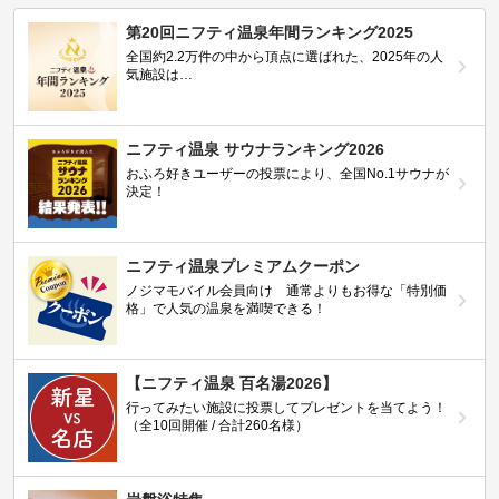
第20回ニフティ温泉年間ランキング2025
全国約2.2万件の中から頂点に選ばれた、2025年の人
気施設は…
ニフティ温泉 サウナランキング2026
おふろ好きユーザーの投票により、全国No.1サウナが
決定！
ニフティ温泉プレミアムクーポン
ノジマモバイル会員向け 通常よりもお得な「特別価
格」で人気の温泉を満喫できる！
【ニフティ温泉 百名湯2026】
行ってみたい施設に投票してプレゼントを当てよう！
（全10回開催 / 合計260名様）