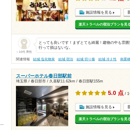
施設情報を見る
楽天トラベルの宿泊プランを見
とっても良いです！まずとても綺麗！建物の中も雰囲
行って損はないな。
～10代 男性
関連情報
結城 塩化物泉
結城 宿泊
結城 切り傷
結城 冷え性
南栗
スーパーホテル春日部駅前
埼玉県 / 春日部市 /
久喜駅11.62km
/
春日部駅155m
5.0 点
/ 
施設情報を見る
楽天トラベルの宿泊プランを見