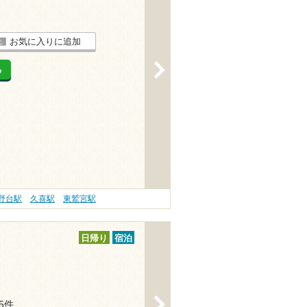
お気に入りに追加
>
る
野台駅
久喜駅
東鷲宮駅
日帰り
宿泊
>
15件