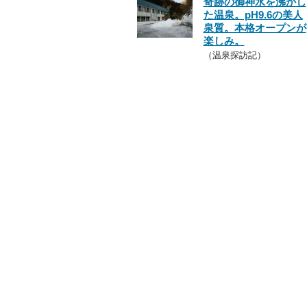
奇跡の御神水を沸かし
た温泉。pH9.6の美人
泉質。本格オープンが
楽しみ。
（温泉探訪記）