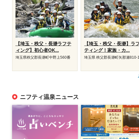
【埼玉・秩父・長瀞ラフテ
【埼玉・秩父・長瀞】ラ
ィング】初心者OK...
ティング！家族・カ...
埼玉県秩父郡長瀞町中野上560番
埼玉県 秩父郡長瀞町矢那瀬810-
ニフティ温泉ニュース