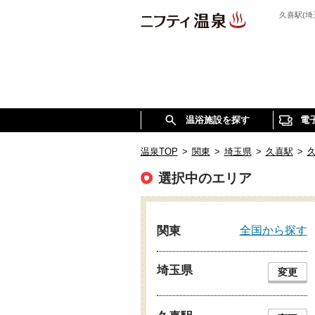
久喜駅(
温浴施設を探す
電
温泉TOP
>
関東
>
埼玉県
>
久喜駅
>
選択中のエリア
全国から探す
関東
埼玉県
変更