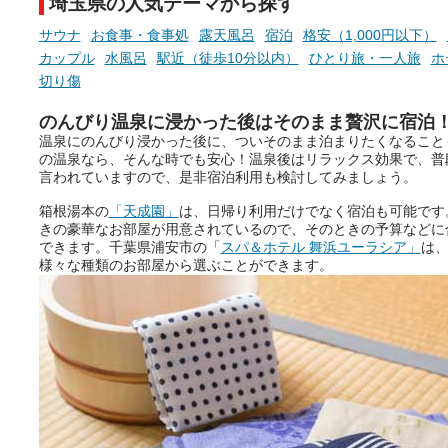
埼玉県の人気テーマから探す
サウナ
お食事・食事処
露天風呂
宿泊
格安（1,000円以下）
カップル
水風呂
駅近（徒歩10分以内）
ひとり旅・一人旅
ホ
切り傷
のんびり温泉に浸かった後はそのまま贅沢に宿泊
温泉にのんびり浸かった後に、ついそのまま泊まりたくなること
の温泉なら、そんな時でも安心！温泉後はリラックス効果で、普
言われていますので、是非宿泊利用も検討してみましょう。
箱根湯本の
「天成園」
は、日帰り利用だけでなく宿泊も可能です
きの豪華なお部屋が用意されているので、そのときの予算などに
できます。千葉県浦安市の「
スパ＆ホテル 舞浜ユーラシア」
は
様々な種類のお部屋から選ぶことができます。