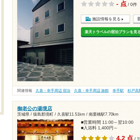
- 点
/ 0件
施設情報を見る
楽天トラベルの宿泊プランを見
関連情報
久喜・幸手周辺 宿泊
久喜・幸手周辺 旅館
幸手駅
杉戸高
御老公の湯境店
茨城県 / 猿島郡境町 /
久喜駅11.51km
/
南栗橋駅7.70km
■営業時間 11:00～翌10:00
■入浴料 1,400円～
4.2 点
/ 