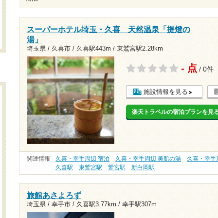
スーパーホテル埼玉・久喜 天然温泉「提燈の
湯」
埼玉県 / 久喜市 /
久喜駅443m
/
東鷲宮駅2.28km
- 点
/ 0件
施設情報を見る
楽天トラベルの宿泊プランを見
関連情報
久喜・幸手周辺 宿泊
久喜・幸手周辺 美肌の湯
久喜・幸手
久喜駅
東鷲宮駅
鷲宮駅
新白岡駅
旅館あさよろず
埼玉県 / 幸手市 /
久喜駅3.77km
/
幸手駅307m