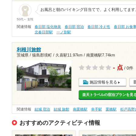
お風呂と朝のバイキング目当てで、よく利用してます
50代～ 女性
関連情報
春日部 塩化物泉
春日部 宿泊
春日部 冷え性
春日部 お食
北春日部駅
一ノ割駅
利根川旅館
茨城県 / 猿島郡境町 /
久喜駅11.97km
/
南栗橋駅7.74km
- 点
/ 0件
施設情報を見る
楽天トラベルの宿泊プランを見
関連情報
結城 宿泊
結城 旅館
南栗橋駅
幸手駅
栗橋駅
杉戸高野
おすすめのアクティビティ情報