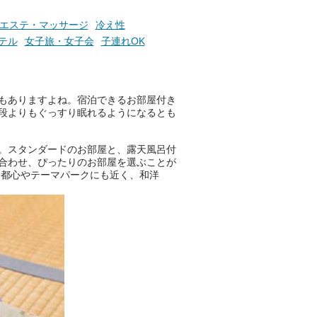
たら素敵ですよね。
エステ・マッサージ
冷え性
テル
女子旅・女子会
子連れOK
ニフティ温泉の「占いベンチ」
は、そんなあなたの心のつぶや
きをプロの占い師に相談するこ
！
とができるサービスです。
もありますよね。宿泊できるお部屋付き
段よりもぐっすり眠れるようになるとも
。スタンダードのお部屋と、露天風呂付
おふろパス会員様なら、この特
合わせ、ぴったりのお部屋を選ぶことが
別なひとときを「毎月10分無
、都心やテーマパークにも近く、和洋
料」でご利用いただけます。
お湯で体がほぐれたら、次は占
い師さんとお話しして、心もほ
ぐしてみませんか？