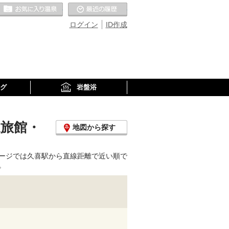
お気に入りの温泉
最近の履歴
ログイン
ID作成
グ
岩盤浴
泉旅館・
地図から探す
ージでは久喜駅から直線距離で近い順で
。