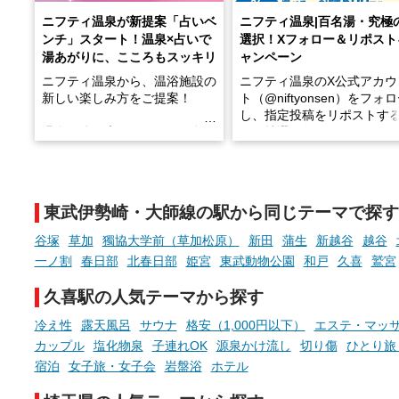
ニフティ温泉が新提案「占いベ
ニフティ温泉|百名湯・究極
ンチ」スタート！温泉×占いで
選択！Xフォロー＆リポスト
湯あがりに、こころもスッキリ
ャンペーン
ニフティ温泉から、温浴施設の
ニフティ温泉のX公式アカウ
新しい楽しみ方をご提案！
ト（@niftyonsen）をフォ
し、指定投稿をリポストす
温泉で体を癒したあとに、占い
と、抽選で各回26（ふろ）
でこころもスッキリ──そんな
様（合計260名様）に選べる
新体験が楽しめる「占いベン
GIFT500円分をプレゼント
チ」を展開中♨
たします。
東武伊勢崎・大師線の駅から同じテーマで探す
手相やタロットなど気軽に楽し
める占いで、“ととのう”おふろ
谷塚
草加
獨協大学前（草加松原）
新田
蒲生
新越谷
越谷
時間を、もっと特別に。
一ノ割
春日部
北春日部
姫宮
東武動物公園
和戸
久喜
鷲宮
久喜駅の人気テーマから探す
冷え性
露天風呂
サウナ
格安（1,000円以下）
エステ・マッ
カップル
塩化物泉
子連れOK
源泉かけ流し
切り傷
ひとり旅
宿泊
女子旅・女子会
岩盤浴
ホテル