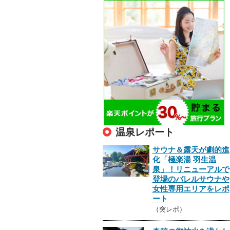
温泉レポート
サウナ＆露天が劇的進
化「極楽湯 羽生温
泉」！リニューアルで
登場のバレルサウナや
女性専用エリアをレポ
ート
（突レポ）