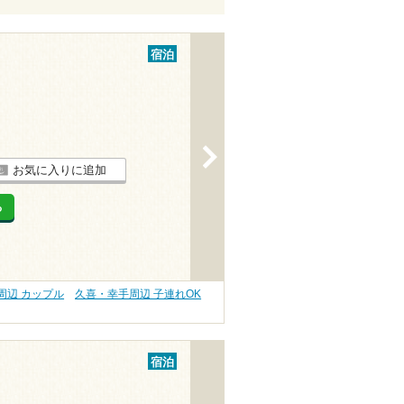
宿泊
>
お気に入りに追加
る
周辺 カップル
久喜・幸手周辺 子連れOK
宿泊