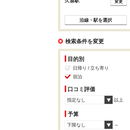
久喜駅
変更
沿線・駅を選択
検索条件を変更
目的別
日帰り / 立ち寄り
宿泊
口コミ評価
指定なし
以上
予算
下限なし
～