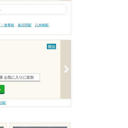
。
事・食事処
春日部駅
八木崎駅
宿泊
>
お気に入りに追加
る
台駅