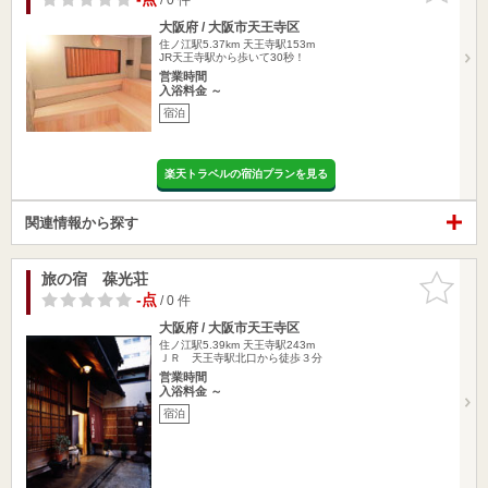
大阪府 / 大阪市天王寺区
住ノ江駅5.37km
天王寺駅153m
JR天王寺駅から歩いて30秒！
営業時間
入浴料金 ～
宿泊
楽天トラベルの宿泊プランを見る
関連情報から探す
旅の宿 葆光荘
お気に入
りに追加
-点
/ 0 件
大阪府 / 大阪市天王寺区
住ノ江駅5.39km
天王寺駅243m
ＪＲ 天王寺駅北口から徒歩３分
営業時間
入浴料金 ～
宿泊