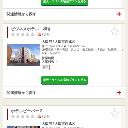
楽天トラベルの宿泊プランを見る
関連情報から探す
ビジネスホテル 和香
お気に入
りに追加
-点
/ 0 件
大阪府 / 大阪市西成区
住ノ江駅4.72km
萩ノ茶屋駅261m
JR環状線「新今宮駅」東出口・御堂筋線・堺筋線「動物園
前駅」徒歩5分…
営業時間
入浴料金 ～
宿泊
楽天トラベルの宿泊プランを見る
関連情報から探す
ホテルビーバー２
お気に入
りに追加
-点
/ 0 件
大阪府 / 大阪市西成区