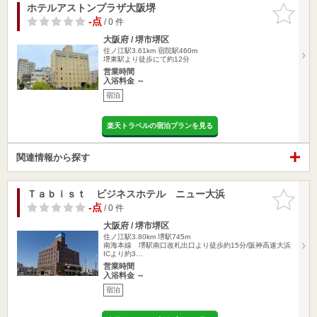
ホテルアストンプラザ大阪堺
お気に入
りに追加
-点
/ 0 件
大阪府 / 堺市堺区
住ノ江駅3.61km
宿院駅460m
堺東駅より徒歩にて約12分
営業時間
入浴料金 ～
宿泊
楽天トラベルの宿泊プランを見る
関連情報から探す
Ｔａｂｉｓｔ ビジネスホテル ニュー大浜
お気に入
りに追加
-点
/ 0 件
大阪府 / 堺市堺区
住ノ江駅3.80km
堺駅745m
南海本線 堺駅南口改札出口より徒歩約15分/阪神高速大浜
ICより約3…
営業時間
入浴料金 ～
宿泊