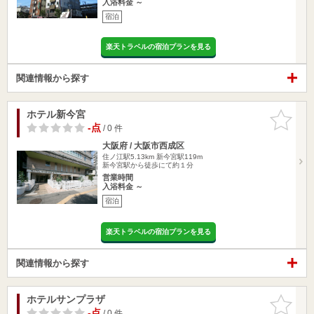
入浴料金 ～
宿泊
楽天トラベルの宿泊プランを見る
関連情報から探す
ホテル新今宮
お気に入
りに追加
-点
/ 0 件
大阪府 / 大阪市西成区
住ノ江駅5.13km
新今宮駅119m
新今宮駅から徒歩にて約１分
営業時間
入浴料金 ～
宿泊
楽天トラベルの宿泊プランを見る
関連情報から探す
ホテルサンプラザ
お気に入
りに追加
-点
/ 0 件