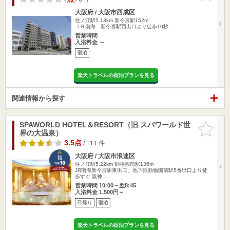
大阪府 / 大阪市西成区
住ノ江駅5.13km
新今宮駅152m
ＪＲ南海 新今宮駅西出口より徒歩10秒
営業時間
入浴料金 ～
宿泊
楽天トラベルの宿泊プランを見る
関連情報から探す
SPAWORLD HOTEL＆RESORT（旧 スパワールド世
お気に入
界の大温泉）
りに追加
3.5点
/ 111 件
大阪府 / 大阪市浪速区
住ノ江駅5.22km
動物園前駅135m
JR南海新今宮駅東出口、地下鉄動物園前駅5番出口より徒
歩すぐ 阪神…
営業時間 10:00～翌8:45
入浴料金 1,500円～
日帰り
宿泊
楽天トラベルの宿泊プランを見る