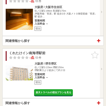
-点
/ 0 件
大阪府 / 大阪市住吉区
住ノ江駅2.48km
長居駅170m
JR阪和線「長居」駅 徒歩1分 大阪メトロ御堂筋線「長居」
駅 徒歩…
営業時間
入浴料金 ～
宿泊
関連情報から探す
くれたけイン南海堺駅前
お気に入
りに追加
-点
/ 0 件
大阪府 / 堺市堺区
住ノ江駅3.22km
堺駅150m
堺駅東口より徒歩にて約２分
営業時間
入浴料金 ～
宿泊
楽天トラベルの宿泊プランを見る
関連情報から探す