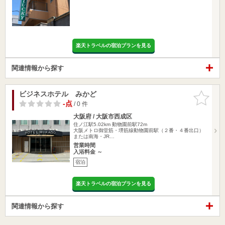
楽天トラベルの宿泊プランを見る
関連情報から探す
ビジネスホテル みかど
お気に入
りに追加
-点
/ 0 件
大阪府 / 大阪市西成区
住ノ江駅5.02km
動物園前駅72m
大阪メトロ御堂筋・堺筋線動物園前駅（２番・４番出口）
または南海・JR…
営業時間
入浴料金 ～
宿泊
楽天トラベルの宿泊プランを見る
関連情報から探す