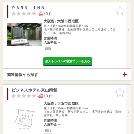
ＰＡＲＫ ＩＮＮ
お気に入
りに追加
-点
/ 0 件
大阪府 / 大阪市西成区
住ノ江駅5.04km
動物園前駅52m
地下鉄御堂筋線 動物園前駅２番出口より徒歩にて２
分！！JR、南海の駅…
営業時間
入浴料金 ～
宿泊
楽天トラベルの宿泊プランを見る
関連情報から探す
ビジネスホテル来山南館
お気に入
りに追加
-点
/ 0 件
大阪府 / 大阪市西成区
住ノ江駅5.04km
動物園前駅60m
ＪＲ大阪環状線 新今宮駅東出口、地下鉄御堂筋線 動物
園前駅下車より共…
営業時間
入浴料金 ～
宿泊