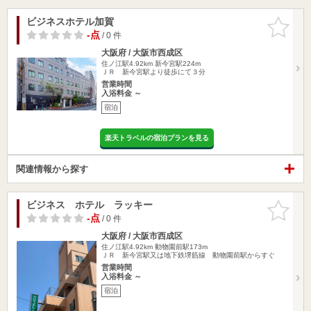
ビジネスホテル加賀
お気に入
りに追加
-点
/ 0 件
大阪府 / 大阪市西成区
住ノ江駅4.92km
新今宮駅224m
ＪＲ 新今宮駅より徒歩にて３分
営業時間
入浴料金 ～
宿泊
楽天トラベルの宿泊プランを見る
関連情報から探す
ビジネス ホテル ラッキー
お気に入
りに追加
-点
/ 0 件
大阪府 / 大阪市西成区
住ノ江駅4.92km
動物園前駅173m
ＪＲ 新今宮駅又は地下鉄堺筋線 動物園前駅からすぐ
営業時間
入浴料金 ～
宿泊