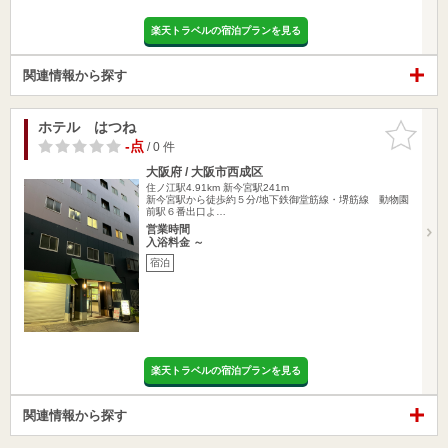
楽天トラベルの宿泊プランを見る
関連情報から探す
ホテル はつね
お気に入
りに追加
-点
/ 0 件
大阪府 / 大阪市西成区
住ノ江駅4.91km
新今宮駅241m
新今宮駅から徒歩約５分/地下鉄御堂筋線・堺筋線 動物園
前駅６番出口よ…
営業時間
入浴料金 ～
宿泊
楽天トラベルの宿泊プランを見る
関連情報から探す