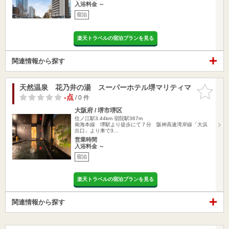
入浴料金 ～
宿泊
楽天トラベルの宿泊プランを見る
関連情報から探す
天然温泉 花乃井の湯 スーパーホテル堺マリティマ
お気に入
りに追加
-点
/ 0 件
大阪府 / 堺市堺区
住ノ江駅3.44km
宿院駅367m
南海本線 堺駅より徒歩にて７分 阪神高速湾岸線「大浜
出口」より車で3…
営業時間
入浴料金 ～
宿泊
楽天トラベルの宿泊プランを見る
関連情報から探す