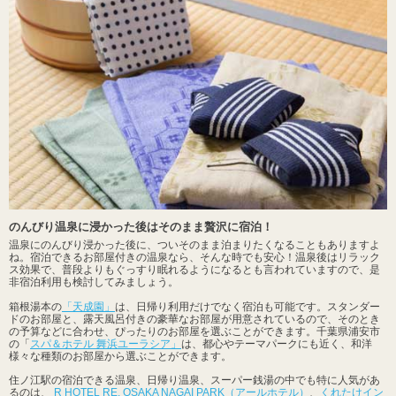
のんびり温泉に浸かった後はそのまま贅沢に宿泊！
温泉にのんびり浸かった後に、ついそのまま泊まりたくなることもありますよ
ね。宿泊できるお部屋付きの温泉なら、そんな時でも安心！温泉後はリラック
ス効果で、普段よりもぐっすり眠れるようになるとも言われていますので、是
非宿泊利用も検討してみましょう。
箱根湯本の
「天成園」
は、日帰り利用だけでなく宿泊も可能です。スタンダー
ドのお部屋と、露天風呂付きの豪華なお部屋が用意されているので、そのとき
の予算などに合わせ、ぴったりのお部屋を選ぶことができます。千葉県浦安市
の「
スパ＆ホテル 舞浜ユーラシア」
は、都心やテーマパークにも近く、和洋
様々な種類のお部屋から選ぶことができます。
住ノ江駅の宿泊できる温泉、日帰り温泉、スーパー銭湯の中でも特に人気があ
るのは、
R HOTEL RE. OSAKA NAGAI PARK（アールホテル）
、
くれたけイン