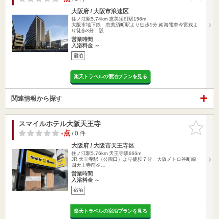
大阪府 / 大阪市浪速区
住ノ江駅5.74km
恵美須町駅156m
大阪市地下鉄 恵美須町駅より徒歩1分,南海電車今宮戎よ
り徒歩3分、阪…
営業時間
入浴料金 ～
宿泊
楽天トラベルの宿泊プランを見る
関連情報から探す
スマイルホテル大阪天王寺
お気に入
りに追加
-点
/ 0 件
大阪府 / 大阪市天王寺区
住ノ江駅5.76km
天王寺駅666m
JR 天王寺駅（公園口）より徒歩７分 大阪メトロ谷町線
四天王寺前夕…
営業時間
入浴料金 ～
宿泊
楽天トラベルの宿泊プランを見る