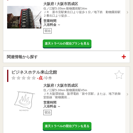
大阪府 / 大阪市西成区
住ノ江駅5.05km
動物園前駅34m
ＪＲ 新今宮駅東出口より徒歩１分／地下鉄 動物園前駅
２番出口より徒歩…
営業時間
入浴料金 ～
宿泊
楽天トラベルの宿泊プランを見る
関連情報から探す
ビジネスホテル来山北館
お気に入
りに追加
-点
/ 0 件
大阪府 / 大阪市西成区
住ノ江駅5.06km
動物園前駅45m
ＪＲ大阪環状線、阪堺電鉄「新今宮駅」または、地下鉄御
堂筋線「動物園前…
営業時間
入浴料金 ～
宿泊
楽天トラベルの宿泊プランを見る