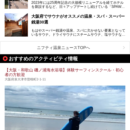
2023年には25周年記念の大規模リニューアルを経てホテル
チムジルバン（岩盤浴）を中心に、発汗・リラックス・漫画
い。
を新設するなど、日々アップデートし続けている「SPAWO
タイムまで満喫できる長時間滞在型の施設なので、一日中ゆ
RLD HOTEL＆RESORT」（以下スパワールド）。
ったりと過ごしたいときにおすすめ。大うちわやタオルによ
そんなスパワールドが2025年11月15日（土）に、新たな浴
る迫力ある熱波パフォーマンスも毎日行われており、“とと
大阪府でサウナがオススメの温泉・スパ・スーパー
室や日本最大級140人収容の大規模サウナを携えてリニュー
のう”体験をしっかり楽しめるのもポイントです。
銭湯30選
アルオープン！浴室である4F・6Fそれぞれにリニューアル
が施されており、その総工費はなんと13.5億円！
さらに館内でくつろぐだけでなく、隣接するビルにはカラオ
もはやスーパー銭湯や温泉、スパに欠かせない要素となって
大規模リニューアルの全容を確認すべく、リニューアルプレ
ケやボウリングといった遊び場もあり、友人同士やカップル
いるサウナ。ドライサウナにスチームサウナ、塩サウナな
オープンイベントに行ってきました！今回はそのリニューア
で“遊び+癒し”の一日を過ごすのにもぴったり。
ど、いくつか異なるタイプが楽しめたり、水風呂や外気浴ス
ル部分の概要をお届けします。
ペース、ロウリュウなど、心ゆくまで楽しむためのサービス
今回は、あるごの湯を訪問し、チムジルバンやお風呂、食事
が充実した施設も多くみられます。
ニフティ温泉ニュースTOPへ
処にいたるまで魅力をたっぷり堪能してきたので、その全容
を詳しく紹介します！
今回はそんなサウナにこだわった、大阪府内のオススメ温
おすすめのアクティビティ情報
泉・銭湯・スパを30件紹介したいと思います！
【大阪・和歌山 磯ノ浦海水浴場】体験サーフィンスクール・初心
者の方歓迎
大阪府泉大津市曽根町2-1-11