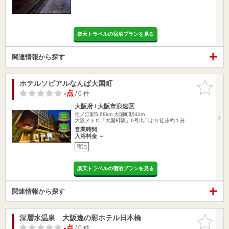
楽天トラベルの宿泊プランを見る
関連情報から探す
ホテルソビアルなんば大国町
お気に入
りに追加
-点
/ 0 件
大阪府 / 大阪市浪速区
住ノ江駅5.68km
大国町駅41m
大阪メトロ「大国町駅」6号出口より徒歩約１分
営業時間
入浴料金 ～
宿泊
楽天トラベルの宿泊プランを見る
関連情報から探す
深層水温泉 大阪逸の彩ホテル日本橋
お気に入
りに追加
-点
/ 0 件