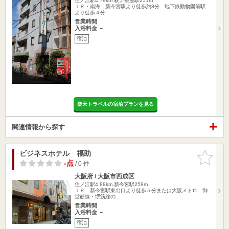
住ノ江駅4.79km
萩ノ茶屋駅251m
ＪＲ・南海 新今宮駅より徒歩約8分 地下鉄動物園前駅
より徒歩４分
営業時間
入浴料金 ～
宿泊
楽天トラベルの宿泊プランを見る
関連情報から探す
ビジネスホテル 福助
お気に入
りに追加
-点
/ 0 件
大阪府 / 大阪市西成区
住ノ江駅4.88km
新今宮駅259m
ＪＲ 新今宮駅東出口より徒歩５分または大阪メトロ 御
堂筋線・堺筋線の…
営業時間
入浴料金 ～
宿泊