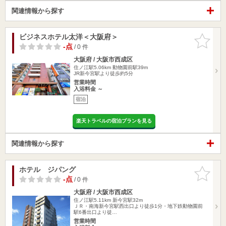
関連情報から探す
ビジネスホテル太洋＜大阪府＞
お気に入
りに追加
-点
/ 0 件
大阪府 / 大阪市西成区
住ノ江駅5.06km
動物園前駅39m
JR新今宮駅より徒歩約5分
営業時間
入浴料金 ～
宿泊
楽天トラベルの宿泊プランを見る
関連情報から探す
ホテル ジパング
お気に入
りに追加
-点
/ 0 件
大阪府 / 大阪市西成区
住ノ江駅5.11km
新今宮駅32m
ＪＲ・南海新今宮駅西出口より徒歩1分・地下鉄動物園前
駅6番出口より徒…
営業時間