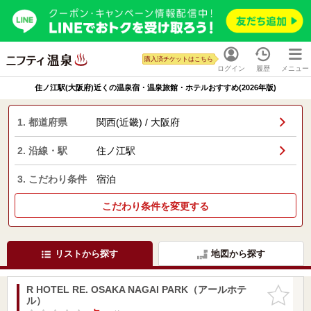
購入済チケットはこちら
ログイン
履歴
メニュー
住ノ江駅(大阪府)近くの温泉宿・温泉旅館・ホテルおすすめ(2026年版)
1. 都道府県
関西(近畿) / 大阪府
2. 沿線・駅
住ノ江駅
3. こだわり条件
宿泊
こだわり条件を変更する
リストから探す
地図から探す
R HOTEL RE. OSAKA NAGAI PARK（アールホテ
お気に入
ル）
りに追加