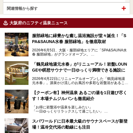
関連情報から探す
大阪府のニフティ温泉ニュース
服部緑地に緑豊かな癒し温浴施設が堂々誕生！「S
PA&SAUNA水春 服部緑地」を徹底取材
2026年6月5日、大阪・服部緑地エリアに「SPA&SAUNA水
春 服部緑地」がグランドオープン。
当初の計画から約5年の時を経て誕生した本施設は、温泉・
「鶴見緑地湯元水春」がリニューアル！岩盤LOUN
サウナ・岩盤浴・フィットネス・ラウンジ・レストランなど
GEや瞑想サウナで一日ゆっくり満喫できる施設に
を融合した、これまでの“水春”のイメージをさらに進化させ
た大型ウェルネス施設です。
2026年4月22日にリニューアルオープンした「鶴見緑地湯
元水春」。源泉かけ流しのお風呂や多彩な岩盤浴があること
今回はオープン前の内覧会に参加し、館内のこだわりポイン
で人気の施設ですが、リニューアルを経てこれまで以上
トを徹底取材してきました。
に“一日中くつろげる場所”としてパワーアップしています。
サウナー注目の3種のサウナや160cmの深水風呂、没入感の
【クーポン有】神州温泉 あるごの湯を1日遊び尽く
高い岩盤浴エリア、日本最大の台数を誇る最新AIフィットネ
す！本場チムジルバンも徹底紹介
今回のリニューアルでは、新たに登場した瞑想サウナをはじ
スマシンなど、見どころ満載の館内を詳しくご紹介します。
め、岩盤浴エリアや休憩スペースの充実、レストランなど、
「お得に岩盤浴や温泉を楽しみたい」
見どころが盛りだくさん。日常の疲れを癒やしたい方はもち
「一日ゆっくりリラックスして過ごしたい」
ろん、休日にゆったり過ごしたい方にもぴったりの内容とな
そんな方におすすめなのが、クーポンを使ってお得に長時間
っています。
利用できる「神州温泉 あるごの湯」です。
スパワールドに日本最大級のサウナスペースが新登
本記事では、そんなリニューアル後の注目ポイントを詳しく
場！温冷交代浴の動線にも注目
あるごの湯は、大阪府豊中市にある日帰り温浴施設で、阪急
紹介します。これから「鶴見緑地湯元水春」に訪れる方や、
宝塚線「三国駅」から徒歩約10分とアクセスも良好です。
より満足度の高い過ごし方をしたい方はぜひお読みくださ