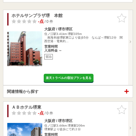
ホテルサンプラザ堺 本館
お気に入
りに追加
-点
/ 0 件
大阪府 / 堺市堺区
住ノ江駅3.41km
堺駅335m
南海本線堺駅東口より徒歩5分 なんば～堺駅12分 関
西空港・電車約…
営業時間
入浴料金 ～
宿泊
楽天トラベルの宿泊プランを見る
関連情報から探す
ＡＢホテル堺東
お気に入
りに追加
-点
/ 0 件
大阪府 / 堺市堺区
住ノ江駅3.44km
堺東駅206m
堺東駅より徒歩にて約２分
営業時間