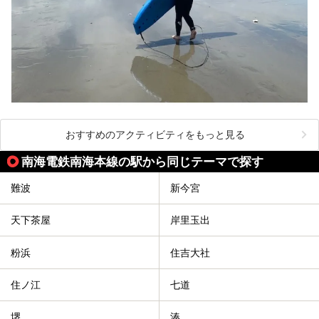
おすすめのアクティビティをもっと見る
南海電鉄南海本線の駅から同じテーマで探す
難波
新今宮
天下茶屋
岸里玉出
粉浜
住吉大社
住ノ江
七道
堺
湊