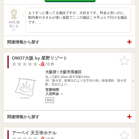
もうずっと通ってる施設ですが、大好きです。料金も安いのに、
館内着やタオルが使い放題でここの施設こそ手ぶらで行ける施設
です。…
40代 指
定しな
い
関連情報から探す
OMO7大阪 by 星野リゾート
お気に入
りに追加
-点
/ 0 件
大阪府 / 大阪市浪速区
住ノ江駅5.26km
新今宮駅129m
JR「新今宮」駅東出口より左手目の前／南海電鉄「新今宮
駅」北出口より…
営業時間
入浴料金 ～
宿泊
関連情報から探す
アーベイ 天王寺ホテル
お気に入
りに追加
-点
/ 0 件