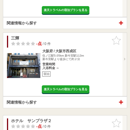
楽天トラベルの宿泊プランを見る
関連情報から探す
三輝
お気に入
りに追加
-点
/ 0 件
大阪府 / 大阪市西成区
住ノ江駅5.05km
新今宮駅113m
新今宮駅より徒歩にて約２分
営業時間
入浴料金 ～
宿泊
楽天トラベルの宿泊プランを見る
関連情報から探す
ホテル サンプラザ２
お気に入
りに追加
-点
/ 0 件