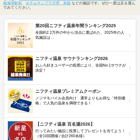
南海堺駅前
、
ホテルサンプラザ堺 本館
などの施設です。ぜひ一度は足を運ん
でみてください。
第20回ニフティ温泉年間ランキング2025
全国約2.2万件の中から頂点に選ばれた、2025年の人
気施設は…
ニフティ温泉 サウナランキング2026
おふろ好きユーザーの投票により、全国No.1サウナが
決定！
ニフティ温泉プレミアムクーポン
ノジマモバイル会員向け 通常よりもお得な「特別価
格」で人気の温泉を満喫できる！
【ニフティ温泉 百名湯2026】
行ってみたい施設に投票してプレゼントを当てよう！
（全10回開催 / 合計260名様）