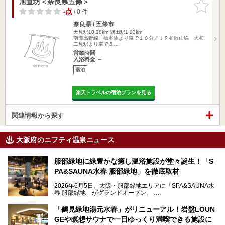
旭宣坊＜奈良県五條＞
お気に入
りに追加
-点
/ 0 件
奈良県 / 五條市
天見駅10.28km
隅田駅1.23km
南海高野線 橋本駅より車で１０分／ＪＲ和歌山線 大和
二見駅より車で５…
営業時間
入浴料金 ～
宿泊
楽天トラベルの宿泊プランを見る
関連情報から探す
大阪府のニフティ温泉ニュース
服部緑地に緑豊かな癒し温浴施設が堂々誕生！「S
PA&SAUNA水春 服部緑地」を徹底取材
2026年6月5日、大阪・服部緑地エリアに「SPA&SAUNA水
春 服部緑地」がグランドオープン。
当初の計画から約5年の時を経て誕生した本施設は、温泉・
「鶴見緑地湯元水春」がリニューアル！岩盤LOUN
サウナ・岩盤浴・フィットネス・ラウンジ・レストランなど
GEや瞑想サウナで一日ゆっくり満喫できる施設に
を融合した、これまでの“水春”のイメージをさらに進化させ