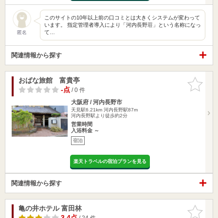
このサイトの10年以上前の口コミとは大きくシステムが変わって
います。 指定管理者導入により「河内長野荘」という名称になっ
て…
匿名
関連情報から探す
おばな旅館 富貴亭
お気に入
りに追加
-点
/ 0 件
大阪府 / 河内長野市
天見駅6.21km
河内長野駅87m
河内長野駅より徒歩約2分
営業時間
入浴料金 ～
宿泊
楽天トラベルの宿泊プランを見る
関連情報から探す
亀の井ホテル 富田林
お気に入
りに追加
3.4点
/ 24 件