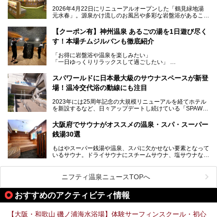
た大型ウェルネス施設です。
2026年4月22日にリニューアルオープンした「鶴見緑地湯
元水春」。源泉かけ流しのお風呂や多彩な岩盤浴があること
今回はオープン前の内覧会に参加し、館内のこだわりポイン
で人気の施設ですが、リニューアルを経てこれまで以上
トを徹底取材してきました。
に“一日中くつろげる場所”としてパワーアップしています。
サウナー注目の3種のサウナや160cmの深水風呂、没入感の
【クーポン有】神州温泉 あるごの湯を1日遊び尽く
高い岩盤浴エリア、日本最大の台数を誇る最新AIフィットネ
す！本場チムジルバンも徹底紹介
今回のリニューアルでは、新たに登場した瞑想サウナをはじ
スマシンなど、見どころ満載の館内を詳しくご紹介します。
め、岩盤浴エリアや休憩スペースの充実、レストランなど、
「お得に岩盤浴や温泉を楽しみたい」
見どころが盛りだくさん。日常の疲れを癒やしたい方はもち
「一日ゆっくりリラックスして過ごしたい」
ろん、休日にゆったり過ごしたい方にもぴったりの内容とな
そんな方におすすめなのが、クーポンを使ってお得に長時間
っています。
利用できる「神州温泉 あるごの湯」です。
スパワールドに日本最大級のサウナスペースが新登
本記事では、そんなリニューアル後の注目ポイントを詳しく
場！温冷交代浴の動線にも注目
あるごの湯は、大阪府豊中市にある日帰り温浴施設で、阪急
紹介します。これから「鶴見緑地湯元水春」に訪れる方や、
宝塚線「三国駅」から徒歩約10分とアクセスも良好です。
より満足度の高い過ごし方をしたい方はぜひお読みくださ
2023年には25周年記念の大規模リニューアルを経てホテル
チムジルバン（岩盤浴）を中心に、発汗・リラックス・漫画
い。
を新設するなど、日々アップデートし続けている「SPAWO
タイムまで満喫できる長時間滞在型の施設なので、一日中ゆ
RLD HOTEL＆RESORT」（以下スパワールド）。
ったりと過ごしたいときにおすすめ。大うちわやタオルによ
そんなスパワールドが2025年11月15日（土）に、新たな浴
る迫力ある熱波パフォーマンスも毎日行われており、“とと
大阪府でサウナがオススメの温泉・スパ・スーパー
室や日本最大級140人収容の大規模サウナを携えてリニュー
のう”体験をしっかり楽しめるのもポイントです。
銭湯30選
アルオープン！浴室である4F・6Fそれぞれにリニューアル
が施されており、その総工費はなんと13.5億円！
さらに館内でくつろぐだけでなく、隣接するビルにはカラオ
もはやスーパー銭湯や温泉、スパに欠かせない要素となって
大規模リニューアルの全容を確認すべく、リニューアルプレ
ケやボウリングといった遊び場もあり、友人同士やカップル
いるサウナ。ドライサウナにスチームサウナ、塩サウナな
オープンイベントに行ってきました！今回はそのリニューア
で“遊び+癒し”の一日を過ごすのにもぴったり。
ど、いくつか異なるタイプが楽しめたり、水風呂や外気浴ス
ル部分の概要をお届けします。
ペース、ロウリュウなど、心ゆくまで楽しむためのサービス
今回は、あるごの湯を訪問し、チムジルバンやお風呂、食事
が充実した施設も多くみられます。
ニフティ温泉ニュースTOPへ
処にいたるまで魅力をたっぷり堪能してきたので、その全容
を詳しく紹介します！
今回はそんなサウナにこだわった、大阪府内のオススメ温
おすすめのアクティビティ情報
泉・銭湯・スパを30件紹介したいと思います！
【大阪・和歌山 磯ノ浦海水浴場】体験サーフィンスクール・初心