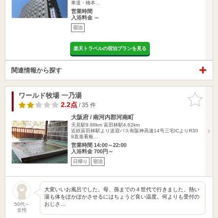
車道・橋本…
営業時間
入浴料金 ～
宿泊
楽天トラベルの宿泊プランを見る
関連情報から探す
ワールド牧場 一乃湯
お気に入
りに追加
2.2点
/ 35 件
大阪府 / 南河内郡河南町
天見駅9.88km
富田林駅4.62km
近鉄富田林駅より送迎バス有阪神高速14号三宅ICよりR30
9直進看板…
営業時間 14:00～22:00
入浴料金 700円～
日帰り
宿泊
大変いいお風呂でした。母、孫までの４世代で行きました。熱い
湯も体をぽかぽかさせるにはちょうど良い温度。何よりも受付の
おじさ…
50代～
女性