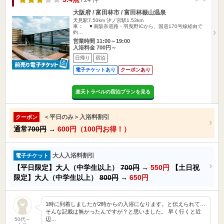
大阪府 / 富田林市 / 富田林嶽山温泉
天見駅7.50km
汐ノ宮駅1.53km
車： ◾️ 南阪奈道路・羽曳野ICから、国道170号線経由で
約…
営業時間 11:00～19:00
入浴料金 700円～
日帰り
宿泊
電子チケットあり
クーポンあり
楽天トラベルの宿泊プランを見る
＜平日のみ＞入浴料割引
クーポン
通常
700円
→
600円（100円お得！）
大人入浴料割引
電子チケット
【平日限定】大人（中学生以上）
700円
→
550円
【土日祝
限定】大人（中学生以上）
800円
→
650円
1時に到着しましたが2時からの入浴になります。と伝えられて…
そんな記載は無かったんですが？と思いました。 早く行くと近
辺…
50代～