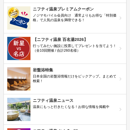
ニフティ温泉プレミアムクーポン
ノジマモバイル会員向け 通常よりもお得な「特別価
格」で人気の温泉を満喫できる！
【ニフティ温泉 百名湯2026】
行ってみたい施設に投票してプレゼントを当てよう！
（全10回開催 / 合計260名様）
岩盤浴特集
日本全国の岩盤浴情報だけをピックアップ。まとめて
検索！
ニフティ温泉ニュース
温泉にもっと行きたくなる！お得な情報を掲載中