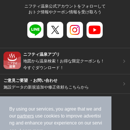
ニフティ温泉公式アカウントをフォローして
おトク情報やクーポン情報を受け取ろう
ニフティ温泉アプリ
地図から温泉検索！お得な限定クーポンも！
今すぐダウンロード！
ご意見ご要望 ・お問い合わせ
施設データの新規追加や修正依頼もこちらから
スマートフォン
/
PC
加盟店募集（資料請求）
広告出稿のご案内
By using our services, you agree that we and
our
partners
use cookies to improve advertisi
利用規約
ライフスタイルMEMBERS+規約
ng and enhance your experience on our servi
特定商取引法に基づく表記
ヘルプ
採用情報