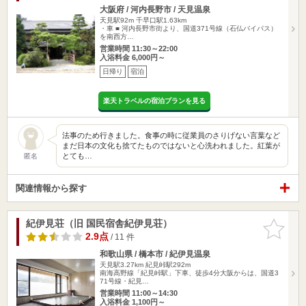
大阪府 / 河内長野市 / 天見温泉
天見駅92m
千早口駅1.63km
・車 ■ 河内長野市街より、国道371号線（石仏バイパス）
を南西方…
営業時間 11:30～22:00
入浴料金 6,000円～
日帰り
宿泊
楽天トラベルの宿泊プランを見る
法事のため行きました。食事の時に従業員のさりげない言葉など
まだ日本の文化も捨てたものではないと心洗われました。紅葉が
とても…
匿名
関連情報から探す
紀伊見荘（旧 国民宿舎紀伊見荘）
お気に入
りに追加
2.9点
/ 11 件
和歌山県 / 橋本市 / 紀伊見温泉
天見駅3.27km
紀見峠駅292m
南海高野線「紀見峠駅」下車、徒歩4分大阪からは、国道3
71号線・紀見…
営業時間 11:00～14:30
入浴料金 1,100円～