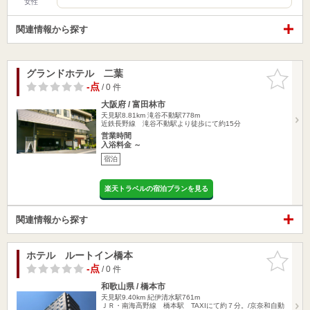
女性
関連情報から探す
グランドホテル 二葉
お気に入
りに追加
-点
/ 0 件
大阪府 / 富田林市
天見駅8.81km
滝谷不動駅778m
近鉄長野線 滝谷不動駅より徒歩にて約15分
営業時間
入浴料金 ～
宿泊
楽天トラベルの宿泊プランを見る
関連情報から探す
ホテル ルートイン橋本
お気に入
りに追加
-点
/ 0 件
和歌山県 / 橋本市
天見駅9.40km
紀伊清水駅761m
ＪＲ・南海高野線 橋本駅 TAXIにて約７分。/京奈和自動