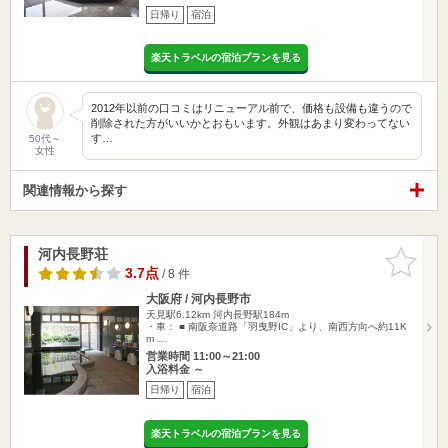
日帰り
宿泊
楽天トラベルの宿泊プランを見る
2012年以前の口コミはリニューアル前で、価格も設備も違うので
削除された方がいいかとおもいます。外観はあまり変わってない
す…
50代～
女性
関連情報から探す
河内長野荘
お気に入
りに追加
3.7点
/ 8 件
大阪府 / 河内長野市
天見駅6.12km
河内長野駅184m
・車： ■ 南阪奈道路「羽曳野IC」より、南西方向へ約11K
m …
営業時間 11:00～21:00
入浴料金 ～
日帰り
宿泊
楽天トラベルの宿泊プランを見る