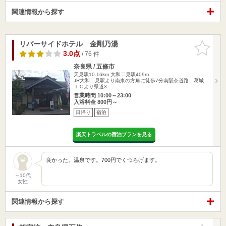
関連情報から探す
リバーサイドホテル 金剛乃湯
お気に入
りに追加
3.0点
/ 76 件
奈良県 / 五條市
天見駅10.16km
大和二見駅409m
JR大和二見駅より南東の方角に徒歩7分南阪奈道路 葛城
ＩＣより県道3…
営業時間 10:00～23:00
入浴料金 800円～
日帰り
宿泊
楽天トラベルの宿泊プランを見る
良かった。温泉です。700円でくつろげます。
～10代
女性
関連情報から探す