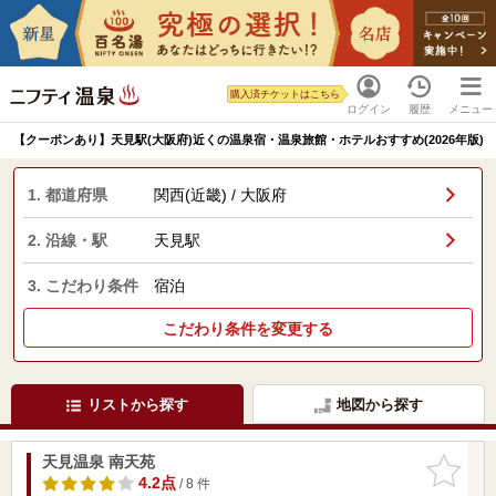
購入済チケットはこちら
ログイン
履歴
メニュー
【クーポンあり】天見駅(大阪府)近くの温泉宿・温泉旅館・ホテルおすすめ(2026年版)
1. 都道府県
関西(近畿) / 大阪府
2. 沿線・駅
天見駅
3. こだわり条件
宿泊
こだわり条件を変更する
リストから探す
地図から探す
天見温泉 南天苑
お気に入
りに追加
4.2点
/ 8 件