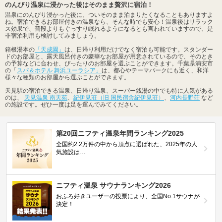
のんびり温泉に浸かった後はそのまま贅沢に宿泊！
温泉にのんびり浸かった後に、ついそのまま泊まりたくなることもありますよ
ね。宿泊できるお部屋付きの温泉なら、そんな時でも安心！温泉後はリラック
ス効果で、普段よりもぐっすり眠れるようになるとも言われていますので、是
非宿泊利用も検討してみましょう。
箱根湯本の
「天成園」
は、日帰り利用だけでなく宿泊も可能です。スタンダー
ドのお部屋と、露天風呂付きの豪華なお部屋が用意されているので、そのとき
の予算などに合わせ、ぴったりのお部屋を選ぶことができます。千葉県浦安市
の「
スパ＆ホテル 舞浜ユーラシア」
は、都心やテーマパークにも近く、和洋
様々な種類のお部屋から選ぶことができます。
天見駅の宿泊できる温泉、日帰り温泉、スーパー銭湯の中でも特に人気がある
のは、
天見温泉 南天苑
、
紀伊見荘（旧 国民宿舎紀伊見荘）
、
河内長野荘
など
の施設です。ぜひ一度は足を運んでみてください。
第20回ニフティ温泉年間ランキング2025
全国約2.2万件の中から頂点に選ばれた、2025年の人
気施設は…
ニフティ温泉 サウナランキング2026
おふろ好きユーザーの投票により、全国No.1サウナが
決定！