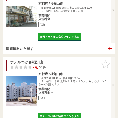
京都府 / 福知山市
下夜久野駅9.54km
福知山市民病院口駅531m
ＪＲ 福知山駅からお車で１０分以内
営業時間
入浴料金 ～
宿泊
楽天トラベルの宿泊プランを見る
関連情報から探す
ホテルつかさ福知山
お気に入
りに追加
-点
/ 0 件
京都府 / 福知山市
下夜久野駅10.45km
福知山駅757m
ＪＲ 福知山より徒歩約１２分～１５分、もしくは、タク
シーを利用約１メ…
営業時間
入浴料金 ～
宿泊
楽天トラベルの宿泊プランを見る