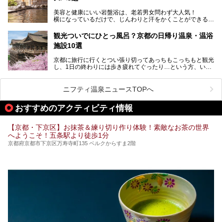
今回は京都府の中心や郊外、温泉地にある施設など、サウナ
美容と健康にいい岩盤浴は、老若男女問わず大人気！
のある温浴施設を紹介します。
横になっているだけで、じんわりと汗をかくことができるの
で、簡単にデトックスができますよ♪
ぜひ参考にして、京都府の方や、観光に出かけた時などにサ
ウナを楽しみましょう！
観光ついでにひとっ風呂？京都の日帰り温泉・温浴
地元の方はもちろん、旅先としても人気の京都。
施設10選
観光のついでに岩盤浴のある温泉に浸かってリフレッシュす
るのも良さそうですね！
京都に旅行に行くとつい張り切ってあっちもこっちもと観光
し、1日の終わりには歩き疲れてぐったり…という方、いま
今回は京都にある岩盤浴のある施設をピックアップしてご紹
せんか？（私です）
介します！
そんな疲れた身体には温泉です！京都には、市内にも郊外に
も素晴らしい温泉がたくさんあります。そこで、日帰り利用
ニフティ温泉ニュースTOPへ
できるおすすめの温泉・温浴施設をまとめてみました。
おすすめのアクティビティ情報
【京都・下京区】お抹茶＆練り切り作り体験！素敵なお茶の世界
へようこそ！五条駅より徒歩1分
京都府京都市下京区万寿寺町135 ベルクからすま2階