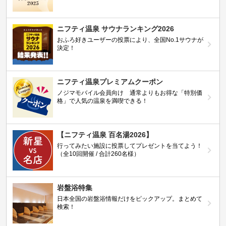
ニフティ温泉 サウナランキング2026
おふろ好きユーザーの投票により、全国No.1サウナが
決定！
ニフティ温泉プレミアムクーポン
ノジマモバイル会員向け 通常よりもお得な「特別価
格」で人気の温泉を満喫できる！
【ニフティ温泉 百名湯2026】
行ってみたい施設に投票してプレゼントを当てよう！
（全10回開催 / 合計260名様）
岩盤浴特集
日本全国の岩盤浴情報だけをピックアップ。まとめて
検索！