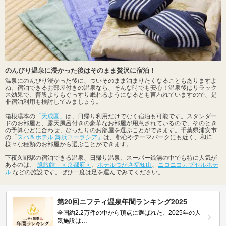
のんびり温泉に浸かった後はそのまま贅沢に宿泊！
温泉にのんびり浸かった後に、ついそのまま泊まりたくなることもありますよ
ね。宿泊できるお部屋付きの温泉なら、そんな時でも安心！温泉後はリラック
ス効果で、普段よりもぐっすり眠れるようになるとも言われていますので、是
非宿泊利用も検討してみましょう。
箱根湯本の
「天成園」
は、日帰り利用だけでなく宿泊も可能です。スタンダー
ドのお部屋と、露天風呂付きの豪華なお部屋が用意されているので、そのとき
の予算などに合わせ、ぴったりのお部屋を選ぶことができます。千葉県浦安市
の「
スパ＆ホテル 舞浜ユーラシア」
は、都心やテーマパークにも近く、和洋
様々な種類のお部屋から選ぶことができます。
下夜久野駅の宿泊できる温泉、日帰り温泉、スーパー銭湯の中でも特に人気が
あるのは、
旭旅館 ＜京都府＞
、
ホテルつかさ福知山
、
ニコニコカプセルホテ
ル
などの施設です。ぜひ一度は足を運んでみてください。
第20回ニフティ温泉年間ランキング2025
全国約2.2万件の中から頂点に選ばれた、2025年の人
気施設は…