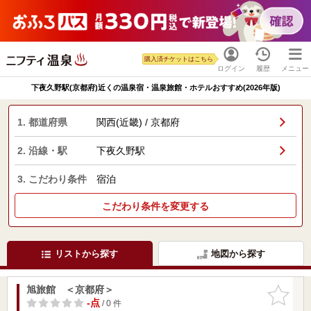
購入済チケットはこちら
ログイン
履歴
メニュー
下夜久野駅(京都府)近くの温泉宿・温泉旅館・ホテルおすすめ(2026年版)
1. 都道府県
関西(近畿) / 京都府
2. 沿線・駅
下夜久野駅
3. こだわり条件
宿泊
こだわり条件を変更する
リストから探す
地図から探す
旭旅館 ＜京都府＞
お気に入
りに追加
-点
/ 0 件