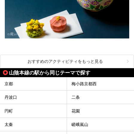
おすすめのアクティビティをもっと見る
山陰本線の駅から同じテーマで探す
京都
梅小路京都西
丹波口
二条
円町
花園
太秦
嵯峨嵐山