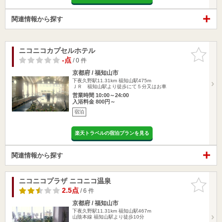
関連情報から探す
ニコニコカプセルホテル
お気に入
りに追加
-点
/ 0 件
京都府 / 福知山市
下夜久野駅11.31km
福知山駅475m
ＪＲ 福知山駅より徒歩にて５分又はお車
営業時間 10:00～24:00
入浴料金 800円～
宿泊
楽天トラベルの宿泊プランを見る
関連情報から探す
ニコニコプラザ ニコニコ温泉
お気に入
りに追加
2.5点
/ 6 件
京都府 / 福知山市
下夜久野駅11.31km
福知山駅467m
山陰本線 福知山駅より徒歩10分