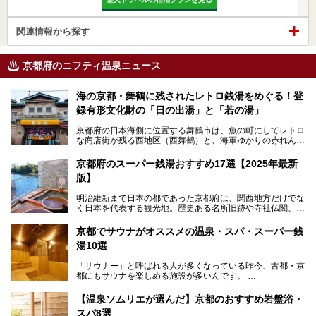
関連情報から探す
京都府のニフティ温泉ニュース
海の京都・舞鶴に残されたレトロ銭湯をめぐる！登
録有形文化財の「日の出湯」と「若の湯」
京都府の日本海側に位置する舞鶴市は、魚の町にしてレトロ
な商店街が残る西地区（西舞鶴）と、海軍ゆかりの赤れんが
パークや海上自衛隊施設のある東地区（東舞鶴）に分けられ
ます。今回案内するのは西地区に今も残る2軒の銭湯「日の
京都府のスーパー銭湯おすすめ17選【2025年最新
出湯」と「若の湯」。いずれも国の登録有形文化財に指定さ
版】
れた歴史ある建物でありながら、今も現役のお風呂屋さんで
す。
明治維新まで日本の都であった京都府は、関西地方だけでな
く日本を代表する観光地。歴史ある名所旧跡や寺社仏閣、そ
漁師町や商店街で働く人々を支えてきたこの2軒の銭湯とと
して古都ならではの文化が魅力です。
もに、立ち寄りたい舞鶴の観光スポットや温浴施設を紹介し
ます。
京都でサウナがオススメの温泉・スパ・スーパー銭
今回は、そんな京都府で2025年現在おすすめのスーパー銭
湯10選
湯を紹介します。
───
有名な観光名所のすぐ近くにある日帰り入浴施設から、山間
提供元：京都府舞鶴市【PR】
「サウナー」と呼ばれる人が多くなっている昨今、古都・京
部でレジャー気分を満喫できる温泉施設まで、好みのスーパ
この記事は京都府舞鶴市のPR記事です。
都にもサウナを楽しめる施設が多いんです。
ー銭湯を探してみてくださいね。
自分の好きなサウナを探すのもいいですが、さまざまなサウ
【温泉ソムリエが選んだ】京都のおすすめ岩盤浴・
ナを体感してみたいですよね。
スパ8選