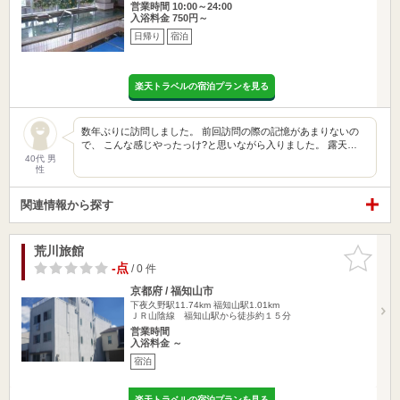
営業時間 10:00～24:00
入浴料金 750円～
日帰り
宿泊
楽天トラベルの宿泊プランを見る
数年ぶりに訪問しました。 前回訪問の際の記憶があまりないの
で、 こんな感じやったっけ?と思いながら入りました。 露天…
40代 男
性
関連情報から探す
荒川旅館
お気に入
りに追加
-点
/ 0 件
京都府 / 福知山市
下夜久野駅11.74km
福知山駅1.01km
ＪＲ山陰線 福知山駅から徒歩約１５分
営業時間
入浴料金 ～
宿泊
楽天トラベルの宿泊プランを見る