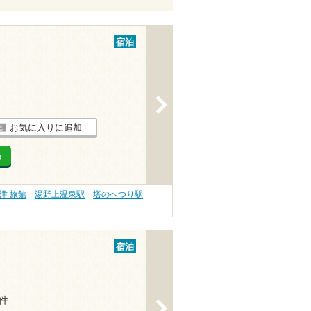
宿泊
>
お気に入りに追加
る
津 旅館
湯野上温泉駅
塔のへつり駅
宿泊
6件
>