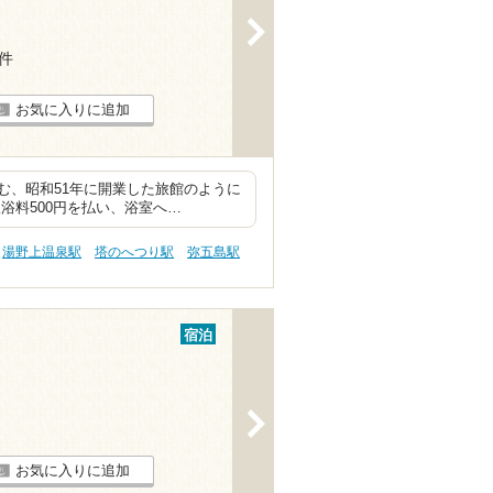
>
5件
お気に入りに追加
む、昭和51年に開業した旅館のように
浴料500円を払い、浴室へ…
湯野上温泉駅
塔のへつり駅
弥五島駅
宿泊
>
お気に入りに追加