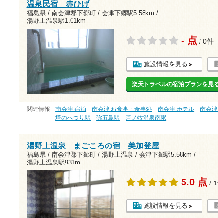
温泉民宿 赤ひげ
福島県 / 南会津郡下郷町 /
会津下郷駅5.58km
/
湯野上温泉駅1.01km
- 点
/ 0件
施設情報を見る
楽天トラベルの宿泊プランを見
関連情報
南会津 宿泊
南会津 お食事・食事処
南会津 ホテル
南会津
塔のへつり駅
弥五島駅
芦ノ牧温泉南駅
湯野上温泉 まごころの宿 美加登屋
福島県 / 南会津郡下郷町 / 湯野上温泉 /
会津下郷駅5.58km
/
湯野上温泉駅931m
5.0 点
/ 
施設情報を見る