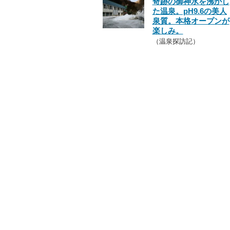
奇跡の御神水を沸かし
た温泉。pH9.6の美人
泉質。本格オープンが
楽しみ。
（温泉探訪記）