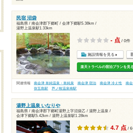
民宿 沼袋
福島県 / 南会津郡下郷町 /
会津下郷駅5.38km
/
湯野上温泉駅1.33km
- 点
/ 0件
施設情報を見る
楽天トラベルの宿泊プランを見
関連情報
南会津 単純温泉・単純泉
南会津 宿泊
南会津 冷え性
南会
弥五島駅
芦ノ牧温泉南駅
湯野上温泉 いなりや
福島県 / 南会津郡下郷町湯野上字沼袋乙 / 湯野上温泉 /
会津下郷駅5.42km
/
湯野上温泉駅1.28km
4.7 点
/ 