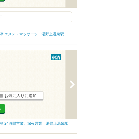
！
津 エステ・マッサージ
湯野上温泉駅
宿泊
>
お気に入りに追加
る
津 24時間営業、深夜営業
湯野上温泉駅