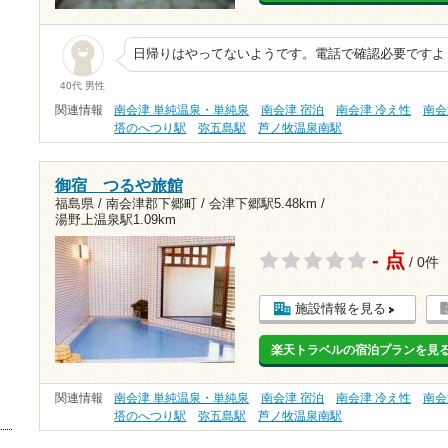
日帰りはやってないようです。電話で確認必要ですよ
40代 男性
関連情報
南会津 単純温泉・単純泉
南会津 宿泊
南会津 冷え性
南会
塔のへつり駅
弥五島駅
芦ノ牧温泉南駅
御宿 つるや旅館
福島県 / 南会津郡下郷町 /
会津下郷駅5.48km
/
湯野上温泉駅1.09km
- 点
/ 0件
施設情報を見る
楽天トラベルの宿泊プランを見
関連情報
南会津 単純温泉・単純泉
南会津 宿泊
南会津 冷え性
南会
塔のへつり駅
弥五島駅
芦ノ牧温泉南駅