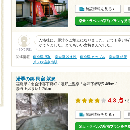
施設情報を見る
楽天トラベルの宿泊プランを見
入浴後に、豚汁をご馳走になりました。とても寒い時
ができました。とてもいい女将さんでした。
～10代 男性
関連情報
南会津 宿泊
南会津 冷え性
南会津 カップル
南会津 絶景
芦ノ牧温泉南駅
湯季の郷 民宿 紫泉
福島県 / 南会津郡下郷町 / 湯野上温泉 /
会津下郷駅5.48km
/
湯野上温泉駅1.25km
4.3 点
/ 
施設情報を見る
楽天トラベルの宿泊プランを見