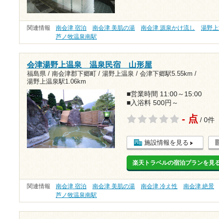
関連情報
南会津 宿泊
南会津 美肌の湯
南会津 源泉かけ流し
湯野上
芦ノ牧温泉南駅
会津湯野上温泉 温泉民宿 山形屋
福島県 / 南会津郡下郷町 / 湯野上温泉 /
会津下郷駅5.55km
/
湯野上温泉駅1.06km
■営業時間 11:00～15:00
■入浴料 500円～
- 点
/ 0件
施設情報を見る
楽天トラベルの宿泊プランを見
関連情報
南会津 宿泊
南会津 美肌の湯
南会津 冷え性
南会津 絶景
芦ノ牧温泉南駅