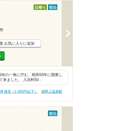
日帰り
宿泊
2件
>
お気に入りに追加
る
宿街の一角に佇む、昭和50年に開業し
来ました。 入浴料50…
津 格安（1,000円以下）
湯野上温泉駅
宿泊