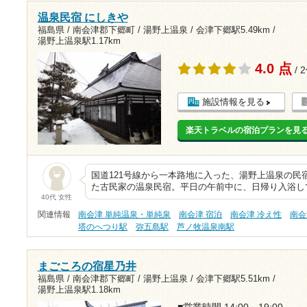
温泉民宿 にしきや
福島県 / 南会津郡下郷町 / 湯野上温泉 /
会津下郷駅5.49km
/
湯野上温泉駅1.17km
4.0 点
/ 
施設情報を見る
楽天トラベルの宿泊プランを見
国道121号線から一本路地に入った、湯野上温泉の民
た古民家の温泉民宿。平日の午前中に、日帰り入浴して
40代 女性
関連情報
南会津 単純温泉・単純泉
南会津 宿泊
南会津 冷え性
南会
塔のへつり駅
弥五島駅
芦ノ牧温泉南駅
まごころの宿星乃井
福島県 / 南会津郡下郷町 / 湯野上温泉 /
会津下郷駅5.51km
/
湯野上温泉駅1.18km