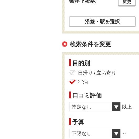
会津下郷駅
変更
沿線・駅を選択
検索条件を変更
目的別
日帰り / 立ち寄り
宿泊
口コミ評価
指定なし
以上
予算
下限なし
～