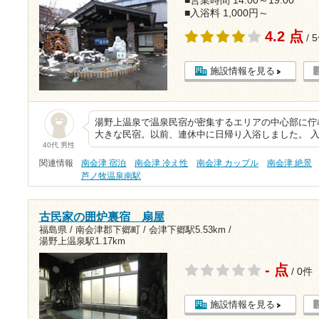
■営業時間 14:00～19:00
■入浴料 1,000円～
4.2 点
/ 
施設情報を見る
湯野上温泉で温泉民宿が密集するエリアの中心部に佇
大きな民宿。以前、連休中に日帰り入浴しました。 入
40代 男性
関連情報
南会津 宿泊
南会津 冷え性
南会津 カップル
南会津 絶景
芦ノ牧温泉南駅
古民家の囲炉裏宿 扇屋
福島県 / 南会津郡下郷町 /
会津下郷駅5.53km
/
湯野上温泉駅1.17km
- 点
/ 0件
施設情報を見る