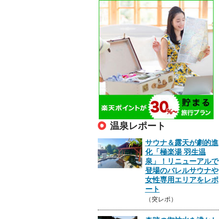
温泉レポート
サウナ＆露天が劇的進
化「極楽湯 羽生温
泉」！リニューアルで
登場のバレルサウナや
女性専用エリアをレポ
ート
（突レポ）