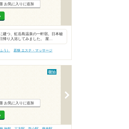
お気に入りに追加
る
に建つ、虹岳島温泉の一軒宿。日本秘
日帰り入浴してみました。 屋…
うふう）
若狭 エステ・マッサージ
宿泊
>
お気に入りに追加
る
狭 旅館
三方駅
気山駅
藤井駅