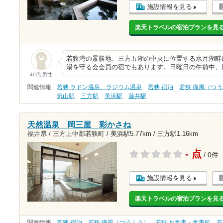
施設情報を見る
楽天トラベルの宿泊プランを見
若狭湾の景勝地、三方五湖の中央に位置する水月湖畔
湯を守る会会員の宿でもあります。日曜日の午前中、
40代 男性
関連情報
若狭 ラドン温泉、ラジウム温泉
若狭 宿泊
若狭 痛風（つ
気山駅
三方駅
美浜駅
藤井駅
天然温泉 岡三屋 彩かさね
福井県 / 三方上中郡若狭町 /
美浜駅5.77km
/
三方駅1.16km
- 点
/ 0件
施設情報を見る
楽天トラベルの宿泊プランを見
関連情報
若狭 宿泊
若狭 痛風（つうふう）
若狭 お食事・食事処
若