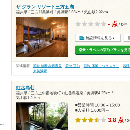
ザ グラン リゾート三方五湖
福井県 / 三方郡美浜町 /
美浜駅2.65km
/
気山駅2.92km
- 点
/ 0件
施設情報を見る
楽天トラベルの宿泊プランを見
関連情報
若狭 炭酸水素塩泉
若狭 宿泊
若狭 痛風（つうふう）
若狭
東美浜駅
虹岳島荘
福井県 / 三方上中郡若狭町 / 虹岳島温泉 /
美浜駅4.25km
/
気山駅1.49km
■営業時間 10:00～15:00
■入浴料 1,000円～
3.8 点
/ 