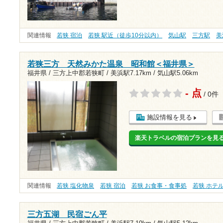
関連情報
若狭 宿泊
若狭 駅近（徒歩10分以内）
気山駅
三方駅
美
若狭三方 天然みかた温泉 昭和館＜福井県＞
福井県 / 三方上中郡若狭町 /
美浜駅7.17km
/
気山駅5.06km
- 点
/ 0件
施設情報を見る
楽天トラベルの宿泊プランを見
関連情報
若狭 塩化物泉
若狭 宿泊
若狭 お食事・食事処
若狭 ホテ
三方五湖 民宿ごん平