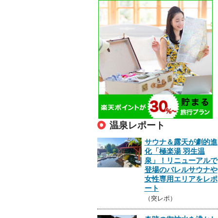
温泉レポート
サウナ＆露天が劇的進
化「極楽湯 羽生温
泉」！リニューアルで
登場のバレルサウナや
女性専用エリアをレポ
ート
（突レポ）