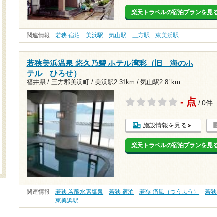
楽天トラベルの宿泊プランを見
関連情報
若狭 宿泊
美浜駅
気山駅
三方駅
東美浜駅
若狭美浜温泉 悠久乃碧 ホテル湾彩（旧 海のホ
テル ひろせ）
福井県 / 三方郡美浜町 /
美浜駅2.31km
/
気山駅2.81km
- 点
/ 0件
施設情報を見る
楽天トラベルの宿泊プランを見
関連情報
若狭 炭酸水素塩泉
若狭 宿泊
若狭 痛風（つうふう）
若狭
東美浜駅