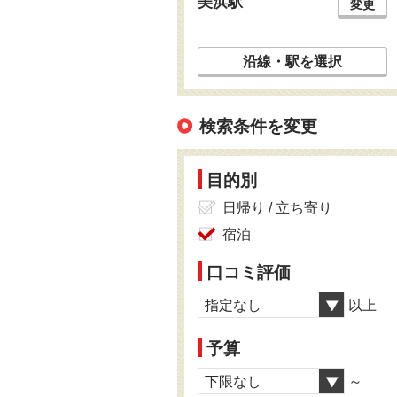
美浜駅
変更
沿線・駅を選択
検索条件を変更
目的別
日帰り / 立ち寄り
宿泊
口コミ評価
指定なし
以上
予算
下限なし
～