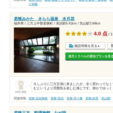
十村駅
若狭みかた きらら温泉 水月花
福井県 / 三方上中郡若狭町 /
美浜駅6.41km
/
気山駅3.84km
4.0 点
/ 
施設情報を見る
楽天トラベルの宿泊プランを見
久しぶりに三方五湖に来ましたが、全く変わってなく
むというより雰囲気を楽しむ感じです。静かでゆっく
40代 男性
関連情報
若狭 塩化物泉
若狭 宿泊
若狭 切り傷
若狭 絶景
気山駅
若狭三方 料理旅館 なが田