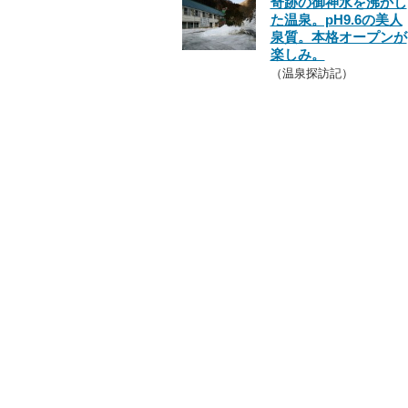
奇跡の御神水を沸かし
た温泉。pH9.6の美人
泉質。本格オープンが
楽しみ。
（温泉探訪記）