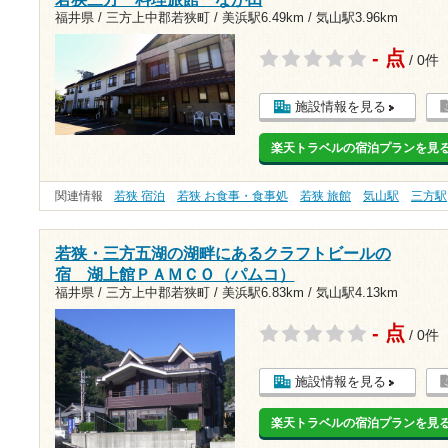
福井県 / 三方上中郡若狭町 /
美浜駅6.49km
/
気山駅3.96km
- 点
/ 0件
施設情報を見る
楽天トラベルの宿泊プランを見
関連情報
若狭 宿泊
若狭 お食事・食事処
若狭 旅館
気山駅
三方駅
若狭・三方五湖の湖畔にあるクラフトビールの
宿 湖上館ＰＡＭＣＯ（パムコ）
福井県 / 三方上中郡若狭町 /
美浜駅6.83km
/
気山駅4.13km
- 点
/ 0件
施設情報を見る
楽天トラベルの宿泊プランを見