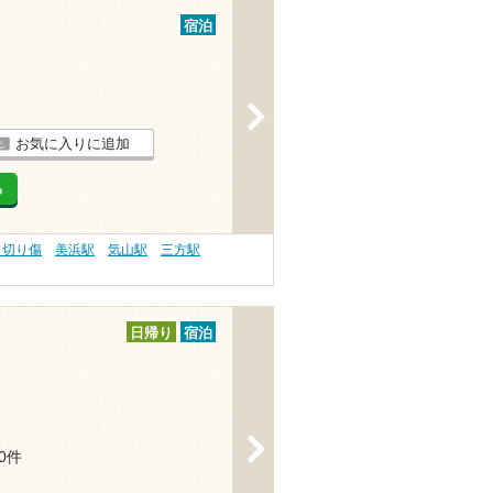
宿泊
>
お気に入りに追加
る
 切り傷
美浜駅
気山駅
三方駅
日帰り
宿泊
>
20件