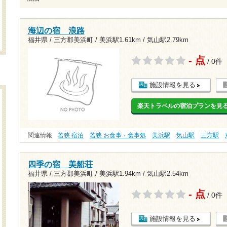
海辺の宿 浪路
福井県 / 三方郡美浜町 /
美浜駅1.61km
/
気山駅2.79km
- 点
/ 0件
施設情報を見る
楽天トラベルの宿泊プランを見
関連情報
若狭 宿泊
若狭 お食事・食事処
美浜駅
気山駅
三方駅
四季の宿 美船荘
福井県 / 三方郡美浜町 /
美浜駅1.94km
/
気山駅2.54km
- 点
/ 0件
施設情報を見る