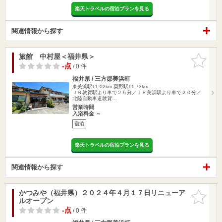
楽天トラベルの宿泊プランを見る
関連情報から探す
旅館 中村屋＜福井県＞
お気に入
りに追加
-点
/ 0 件
福井県 / 三方郡美浜町
東美浜駅11.02km
粟野駅11.73km
ＪＲ敦賀駅より車で２５分／ＪＲ美浜駅より車で２０分／
北陸自動車道敦賀…
営業時間
入浴料金 ～
宿泊
楽天トラベルの宿泊プランを見る
関連情報から探す
かつみや（福井県）２０２４年４月１７日リニューア
お気に入
ルオープン
りに追加
-点
/ 0 件