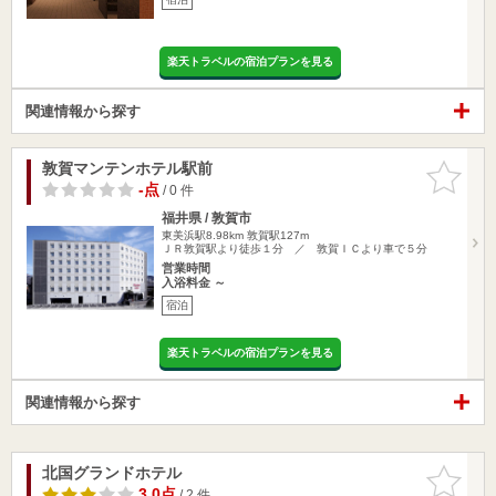
楽天トラベルの宿泊プランを見る
関連情報から探す
敦賀マンテンホテル駅前
お気に入
りに追加
-点
/ 0 件
福井県 / 敦賀市
東美浜駅8.98km
敦賀駅127m
ＪＲ敦賀駅より徒歩１分 ／ 敦賀ＩＣより車で５分
営業時間
入浴料金 ～
宿泊
楽天トラベルの宿泊プランを見る
関連情報から探す
北国グランドホテル
お気に入
りに追加
3.0点
/ 2 件