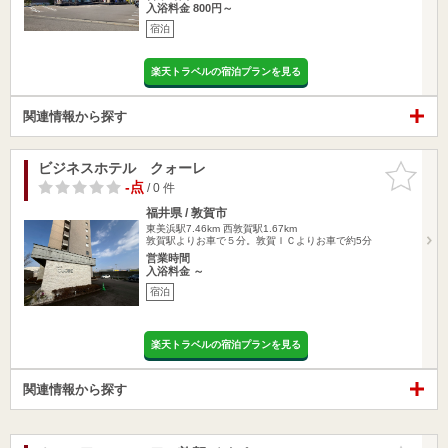
入浴料金 800円～
宿泊
楽天トラベルの宿泊プランを見る
関連情報から探す
ビジネスホテル クォーレ
お気に入
りに追加
-点
/ 0 件
福井県 / 敦賀市
東美浜駅7.46km
西敦賀駅1.67km
敦賀駅よりお車で５分。敦賀ＩＣよりお車で約5分
営業時間
入浴料金 ～
宿泊
楽天トラベルの宿泊プランを見る
関連情報から探す