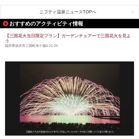
しかしサウナは一口にサウナと言っても、ドライサウナ、ス
チームサウナ、塩サウナなどが存在し、施設によって様々な
こだわりを持つ施設も増えています。
ニフティ温泉ニュースTOPへ
今回はそんな今話題のサウナが楽しめる、福井県内にあるオ
ススメ温泉・銭湯・スパを10件まとめてご紹介します。
おすすめのアクティビティ情報
【三国花火当日限定プラン】ガーデンチェアーで三国花火を見よ
う
福井県坂井市三国町米ケ脇5-11-20