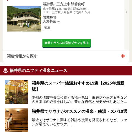
福井県 / 三方上中郡若狭町
東美浜駅11.87km
気山駅5.34km
ＪＲ 三方駅よりお車にて約１５分
営業時間
入浴料金 ～
宿泊
楽天トラベルの宿泊プランを見る
関連情報から探す
福井県のニフティ温泉ニュース
福井県のスーパー銭湯おすすめ15選【2025年最新
版】
本州のほぼ中央に位置する福井県は、東尋坊や三方五湖など
の日本海の絶景をはじめ、豊かな自然と歴史が作りあげた見
どころがたくさんあります。越前がにや若狭ぐじに代表され
る海産物、越前そば、ソースかつ丼などのグルメも人気で
福井県でサウナがオススメの温泉・銭湯・スパ10選
す。
2024年春の北陸新幹線の延伸により、関西地方のみならず
最近ではサウナに関する雑誌や漫画も発売されるなど、ファ
首都圏からもアクセスしやすくなりました。今回は、そんな
ンが増えているサウナ。
福井県でおすすめのスーパー銭湯をご紹介します。