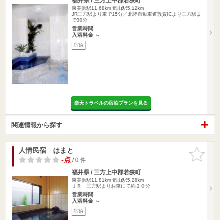
福井県 / 三方上中郡若狭町
東美浜駅11.68km
気山駅5.12km
JR三方駅より車で15分／北陸自動車道敦賀ICより三方駅ま
で30分
営業時間
入浴料金 ～
宿泊
楽天トラベルの宿泊プランを見る
関連情報から探す
人情民宿 はまと
お気に入
りに追加
-点
/ 0 件
福井県 / 三方上中郡若狭町
東美浜駅11.81km
気山駅5.28km
ＪＲ 三方駅よりお車にて約２０分
営業時間
入浴料金 ～
宿泊