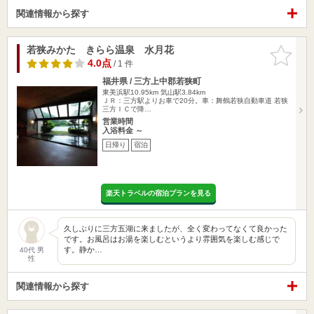
関連情報から探す
若狭みかた きらら温泉 水月花
お気に入
りに追加
4.0点
/ 1 件
福井県 / 三方上中郡若狭町
東美浜駅10.95km
気山駅3.84km
ＪＲ：三方駅よりお車で20分。車：舞鶴若狭自動車道 若狭
三方ＩＣで降…
営業時間
入浴料金 ～
日帰り
宿泊
楽天トラベルの宿泊プランを見る
久しぶりに三方五湖に来ましたが、全く変わってなくて良かった
です。お風呂はお湯を楽しむというより雰囲気を楽しむ感じで
す。静か…
40代 男
性
関連情報から探す