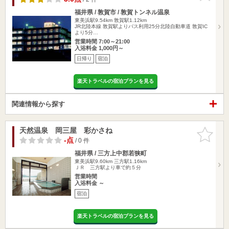
福井県 / 敦賀市 / 敦賀トンネル温泉
東美浜駅9.54km
敦賀駅1.12km
JR北陸本線 敦賀駅よりバス利用25分北陸自動車道 敦賀IC
より5分…
営業時間 7:00～21:00
入浴料金 1,000円～
日帰り
宿泊
楽天トラベルの宿泊プランを見る
関連情報から探す
天然温泉 岡三屋 彩かさね
お気に入
りに追加
-点
/ 0 件
福井県 / 三方上中郡若狭町
東美浜駅9.60km
三方駅1.16km
ＪＲ 三方駅より車で約５分
営業時間
入浴料金 ～
宿泊
楽天トラベルの宿泊プランを見る