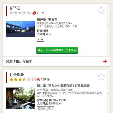
伝平荘
お気に入
りに追加
-点
/ 0 件
福井県 / 敦賀市
東美浜駅8.62km
敦賀駅6.36km
ＪＲ 敦賀駅よりお車にて約１５分
営業時間
入浴料金 ～
宿泊
楽天トラベルの宿泊プランを見る
関連情報から探す
虹岳島荘
お気に入
りに追加
3.8点
/ 20 件
福井県 / 三方上中郡若狭町 / 虹岳島温泉
東美浜駅8.73km
気山駅1.49km
JR小浜線気山駅よりタクシー利用5分北陸自動車道敦賀IC
より三方五湖…
営業時間 10:00～15:00
入浴料金 1,000円～
日帰り
宿泊