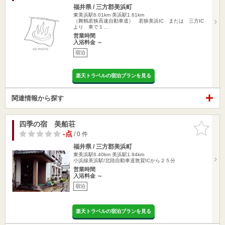
福井県 / 三方郡美浜町
東美浜駅6.01km
美浜駅1.61km
（舞鶴若狭高速自動車道） 若狭美浜IC または 三方IC
より 車で１…
営業時間
入浴料金 ～
宿泊
楽天トラベルの宿泊プランを見る
関連情報から探す
四季の宿 美船荘
お気に入
りに追加
-点
/ 0 件
福井県 / 三方郡美浜町
東美浜駅6.40km
美浜駅1.94km
小浜線美浜駅/北陸自動車道敦賀ICから２５分
営業時間
入浴料金 ～
宿泊
楽天トラベルの宿泊プランを見る