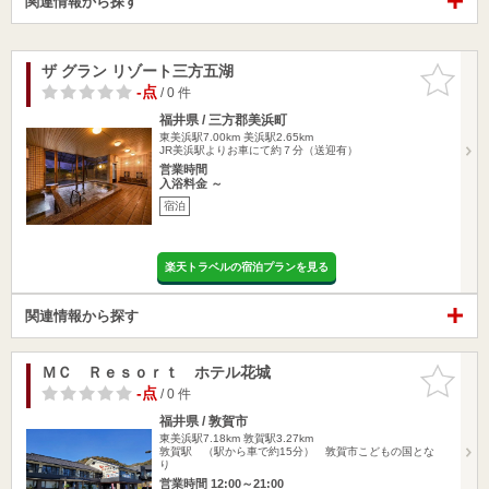
関連情報から探す
ザ グラン リゾート三方五湖
お気に入
りに追加
-点
/ 0 件
福井県 / 三方郡美浜町
東美浜駅7.00km
美浜駅2.65km
JR美浜駅よりお車にて約７分（送迎有）
営業時間
入浴料金 ～
宿泊
楽天トラベルの宿泊プランを見る
関連情報から探す
ＭＣ Ｒｅｓｏｒｔ ホテル花城
お気に入
りに追加
-点
/ 0 件
福井県 / 敦賀市
東美浜駅7.18km
敦賀駅3.27km
敦賀駅 （駅から車で約15分） 敦賀市こどもの国とな
り
営業時間 12:00～21:00