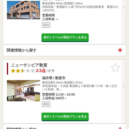
東美浜駅6.84km
敦賀駅2.29km
北陸本線・敦賀駅から車で約10分/北陸自動車道 敦賀ICか
ら約15分…
営業時間
入浴料金 ～
宿泊
楽天トラベルの宿泊プランを見る
関連情報から探す
ニューサンピア敦賀
お気に入
りに追加
2.5点
/ 6 件
福井県 / 敦賀市
東美浜駅6.96km
敦賀駅1.97km
JR北陸本線・小浜線 敦賀駅より駅前2番バス停・桜ヶ丘行
バス利用、野…
営業時間 11:00～23:00
入浴料金 580円～
宿泊
楽天トラベルの宿泊プランを見る