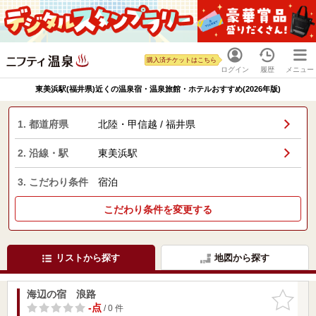
購入済チケットはこちら
ログイン
履歴
メニュー
東美浜駅(福井県)近くの温泉宿・温泉旅館・ホテルおすすめ(2026年版)
1. 都道府県
北陸・甲信越 / 福井県
2. 沿線・駅
東美浜駅
3. こだわり条件
宿泊
こだわり条件を変更する
リストから探す
地図から探す
海辺の宿 浪路
お気に入
りに追加
-点
/ 0 件