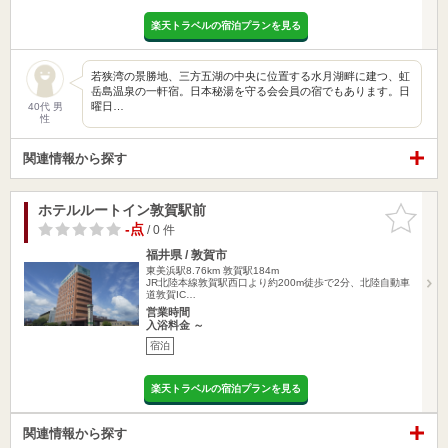
楽天トラベルの宿泊プランを見る
若狭湾の景勝地、三方五湖の中央に位置する水月湖畔に建つ、虹
岳島温泉の一軒宿。日本秘湯を守る会会員の宿でもあります。日
曜日…
40代 男
性
関連情報から探す
ホテルルートイン敦賀駅前
お気に入
りに追加
-点
/ 0 件
福井県 / 敦賀市
東美浜駅8.76km
敦賀駅184m
JR北陸本線敦賀駅西口より約200m徒歩で2分、北陸自動車
道敦賀IC…
営業時間
入浴料金 ～
宿泊
楽天トラベルの宿泊プランを見る
関連情報から探す