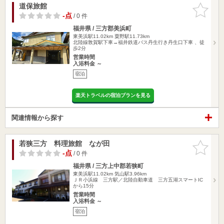
道保旅館
お気に入
りに追加
-点
/ 0 件
福井県 / 三方郡美浜町
東美浜駅11.02km
粟野駅11.73km
北陸線敦賀駅下車→福井鉄道バス丹生行き丹生口下車 、徒
歩2分
営業時間
入浴料金 ～
宿泊
楽天トラベルの宿泊プランを見る
関連情報から探す
若狭三方 料理旅館 なが田
お気に入
りに追加
-点
/ 0 件
福井県 / 三方上中郡若狭町
東美浜駅11.02km
気山駅3.96km
ＪＲ小浜線 三方駅／北陸自動車道 三方五湖スマートIC
から15分
営業時間
入浴料金 ～
宿泊