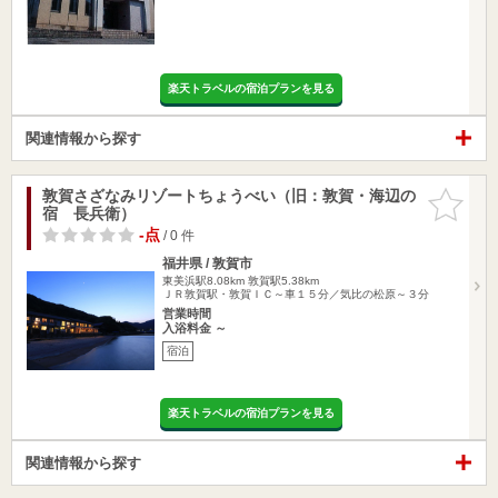
楽天トラベルの宿泊プランを見る
関連情報から探す
敦賀さざなみリゾートちょうべい（旧：敦賀・海辺の
お気に入
宿 長兵衛）
りに追加
-点
/ 0 件
福井県 / 敦賀市
東美浜駅8.08km
敦賀駅5.38km
ＪＲ敦賀駅・敦賀ＩＣ～車１５分／気比の松原～３分
営業時間
入浴料金 ～
宿泊
楽天トラベルの宿泊プランを見る
関連情報から探す