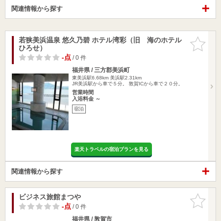
関連情報から探す
若狭美浜温泉 悠久乃碧 ホテル湾彩（旧 海のホテル
お気に入
ひろせ）
りに追加
-点
/ 0 件
福井県 / 三方郡美浜町
東美浜駅6.68km
美浜駅2.31km
JR美浜駅から車で５分。 敦賀ICから車で２０分。
営業時間
入浴料金 ～
宿泊
楽天トラベルの宿泊プランを見る
関連情報から探す
ビジネス旅館まつや
お気に入
りに追加
-点
/ 0 件
福井県 / 敦賀市