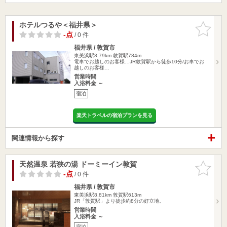
ホテルつるや＜福井県＞
お気に入
りに追加
-点
/ 0 件
福井県 / 敦賀市
東美浜駅8.79km
敦賀駅784m
電車でお越しのお客様…JR敦賀駅から徒歩10分/お車でお
越しのお客様…
営業時間
入浴料金 ～
宿泊
楽天トラベルの宿泊プランを見る
関連情報から探す
天然温泉 若狭の湯 ドーミーイン敦賀
お気に入
りに追加
-点
/ 0 件
福井県 / 敦賀市
東美浜駅8.81km
敦賀駅613m
JR「敦賀駅」より徒歩約8分の好立地。
営業時間
入浴料金 ～
宿泊