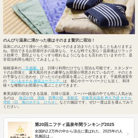
のんびり温泉に浸かった後はそのまま贅沢に宿泊！
温泉にのんびり浸かった後に、ついそのまま泊まりたくなることもありますよ
ね。宿泊できるお部屋付きの温泉なら、そんな時でも安心！温泉後はリラック
ス効果で、普段よりもぐっすり眠れるようになるとも言われていますので、是
非宿泊利用も検討してみましょう。
箱根湯本の
「天成園」
は、日帰り利用だけでなく宿泊も可能です。スタンダー
ドのお部屋と、露天風呂付きの豪華なお部屋が用意されているので、そのとき
の予算などに合わせ、ぴったりのお部屋を選ぶことができます。千葉県浦安市
の「
スパ＆ホテル 舞浜ユーラシア」
は、都心やテーマパークにも近く、和洋
様々な種類のお部屋から選ぶことができます。
東美浜駅の宿泊できる温泉、日帰り温泉、スーパー銭湯の中でも特に人気があ
るのは、
海辺の宿 浪路
、
四季の宿 美船荘
、
若狭美浜温泉 悠久乃碧 ホテル
湾彩（旧 海のホテル ひろせ）
などの施設です。ぜひ一度は足を運んでみて
ください。
第20回ニフティ温泉年間ランキング2025
全国約2.2万件の中から頂点に選ばれた、2025年の人
気施設は…