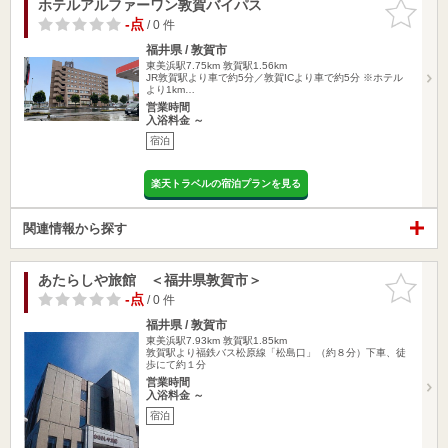
ホテルアルファーワン敦賀バイパス
お気に入
りに追加
-点
/ 0 件
福井県 / 敦賀市
東美浜駅7.75km
敦賀駅1.56km
JR敦賀駅より車で約5分／敦賀ICより車で約5分 ※ホテル
より1km…
営業時間
入浴料金 ～
宿泊
楽天トラベルの宿泊プランを見る
関連情報から探す
あたらしや旅館 ＜福井県敦賀市＞
お気に入
りに追加
-点
/ 0 件
福井県 / 敦賀市
東美浜駅7.93km
敦賀駅1.85km
敦賀駅より福鉄バス松原線「松島口」（約８分）下車、徒
歩にて約１分
営業時間
入浴料金 ～
宿泊