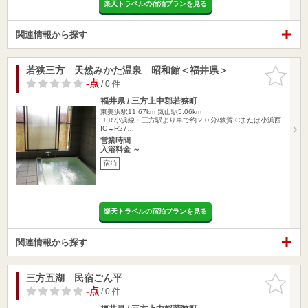
楽天トラベルの宿泊プランを見る
関連情報から探す
若狭三方 天然みかた温泉 昭和館＜福井県＞
お気に入
りに追加
-点
/ 0 件
福井県 / 三方上中郡若狭町
東美浜駅11.67km
気山駅5.06km
ＪＲ小浜線・三方駅より車で約２０分/敦賀ICまたは小浜西
IC→R27…
営業時間
入浴料金 ～
宿泊
楽天トラベルの宿泊プランを見る
関連情報から探す
三方五湖 民宿ごん平
お気に入
りに追加
-点
/ 0 件