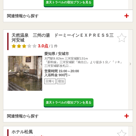
楽天トラベルの宿泊プランを見る
関連情報から探す
天然温泉 三州の湯 ドーミーインＥＸＰＲＥＳＳ三
お気に入
河安城
りに追加
3.0点
/ 1 件
愛知県 / 安城市
大門駅8.82km
三河安城駅131m
『新幹線』三河安城駅『南出口』より徒歩１分／『ＪＲ』
三河安城駅改札口…
営業時間 15:00～20:00
入浴料金 900円～
日帰り
宿泊
楽天トラベルの宿泊プランを見る
関連情報から探す
ホテル松風
お気に入