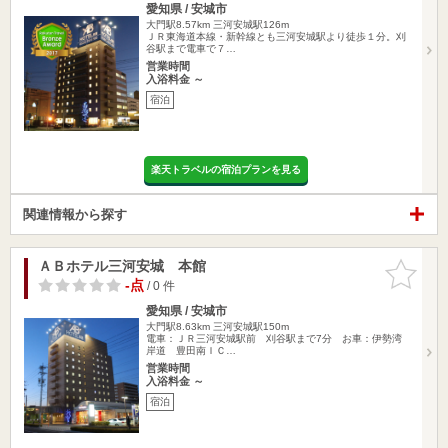
愛知県 / 安城市
大門駅8.57km
三河安城駅126m
ＪＲ東海道本線・新幹線とも三河安城駅より徒歩１分。刈
谷駅まで電車で７…
営業時間
入浴料金 ～
宿泊
楽天トラベルの宿泊プランを見る
関連情報から探す
ＡＢホテル三河安城 本館
お気に入
りに追加
-点
/ 0 件
愛知県 / 安城市
大門駅8.63km
三河安城駅150m
電車：ＪＲ三河安城駅前 刈谷駅まで7分 お車：伊勢湾
岸道 豊田南ＩＣ…
営業時間
入浴料金 ～
宿泊