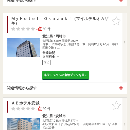
関連情報から探す
ＭｙＨｏｔｅｌ Ｏｋａｚａｋｉ（マイホテルオカザ
お気に入
キ）
りに追加
-点
/ 0 件
愛知県 / 岡崎市
大門駅6.53km
岡崎駅203m
電車：JR岡崎駅より徒歩1分 車：岡崎ICより20分 中部
国際空港：…
営業時間
入浴料金 ～
宿泊
楽天トラベルの宿泊プランを見る
関連情報から探す
ＡＢホテル安城
お気に入
りに追加
-点
/ 0 件
愛知県 / 安城市
大門駅7.03km
安城駅477m
JR安城駅南口より徒歩約7分 伊勢湾岸道豊田南ICより車
で約20分