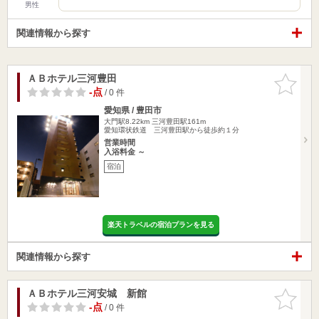
男性
関連情報から探す
ＡＢホテル三河豊田
お気に入
りに追加
-点
/ 0 件
愛知県 / 豊田市
大門駅8.22km
三河豊田駅161m
愛知環状鉄道 三河豊田駅から徒歩約１分
営業時間
入浴料金 ～
宿泊
楽天トラベルの宿泊プランを見る
関連情報から探す
ＡＢホテル三河安城 新館
お気に入
りに追加
-点
/ 0 件