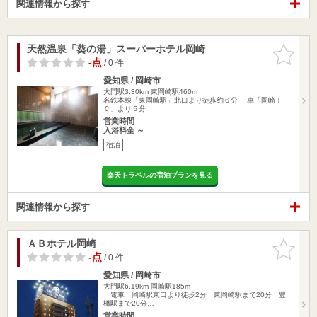
関連情報から探す
天然温泉「葵の湯」スーパーホテル岡崎
お気に入
りに追加
-点
/ 0 件
愛知県 / 岡崎市
大門駅3.30km
東岡崎駅460m
名鉄本線「東岡崎駅」北口より徒歩約６分 車「岡崎Ｉ
Ｃ」より５分
営業時間
入浴料金 ～
宿泊
楽天トラベルの宿泊プランを見る
関連情報から探す
ＡＢホテル岡崎
お気に入
りに追加
-点
/ 0 件
愛知県 / 岡崎市
大門駅6.19km
岡崎駅185m
電車 岡崎駅東口より徒歩2分 東岡崎駅まで20分 豊
橋駅まで20分…
営業時間