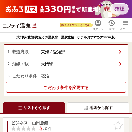
購入済チケットはこちら
ログイン
履歴
メニュー
大門駅(愛知県)近くの温泉宿・温泉旅館・ホテルおすすめ(2026年版)
1. 都道府県
東海 / 愛知県
2. 沿線・駅
大門駅
3. こだわり条件
宿泊
こだわり条件を変更する
リストから探す
地図から探す
ビジネス 山田旅館
お気に入
りに追加
-点
/ 0 件