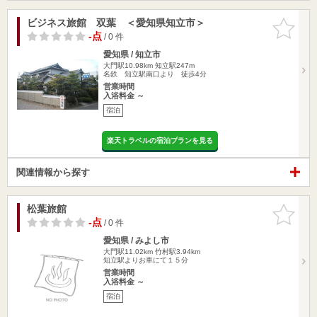
ビジネス旅館 双葉 ＜愛知県知立市＞
お気に入
りに追加
-点
/ 0 件
愛知県 / 知立市
大門駅10.98km
知立駅247m
名鉄 知立駅南口より 徒歩4分
営業時間
入浴料金 ～
宿泊
楽天トラベルの宿泊プランを見る
関連情報から探す
松葉旅館
お気に入
りに追加
-点
/ 0 件
愛知県 / みよし市
大門駅11.02km
竹村駅3.94km
知立駅よりお車にて１５分
営業時間
入浴料金 ～
宿泊