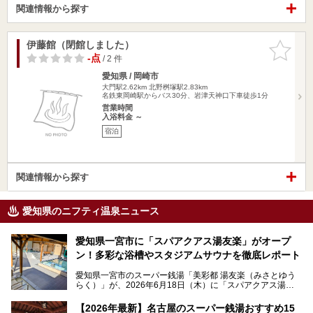
関連情報から探す
伊藤館（閉館しました）
お気に入
りに追加
-点
/ 2 件
愛知県 / 岡崎市
大門駅2.62km
北野桝塚駅2.83km
名鉄東岡崎駅からバス30分、岩津天神口下車徒歩1分
営業時間
入浴料金 ～
宿泊
関連情報から探す
愛知県のニフティ温泉ニュース
愛知県一宮市に「スパアクアス湯友楽」がオープ
ン！多彩な浴槽やスタジアムサウナを徹底レポート
愛知県一宮市のスーパー銭湯「美彩都 湯友楽（みさとゆう
らく）」が、2026年6月18日（木）に「スパアクアス湯友
楽」としてリニューアルオープン！
【2026年最新】名古屋のスーパー銭湯おすすめ15