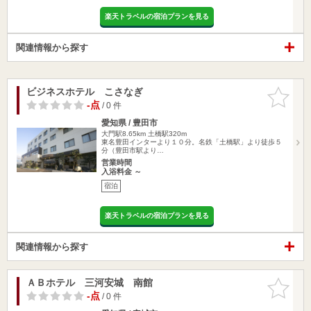
楽天トラベルの宿泊プランを見る
関連情報から探す
ビジネスホテル こさなぎ
お気に入
りに追加
-点
/ 0 件
愛知県 / 豊田市
大門駅8.65km
土橋駅320m
東名豊田インターより１０分。名鉄「土橋駅」より徒歩５
分（豊田市駅より…
営業時間
入浴料金 ～
宿泊
楽天トラベルの宿泊プランを見る
関連情報から探す
ＡＢホテル 三河安城 南館
お気に入
りに追加
-点
/ 0 件