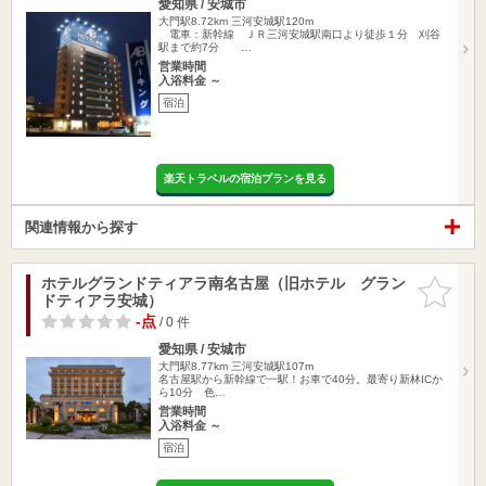
愛知県 / 安城市
大門駅8.72km
三河安城駅120m
電車：新幹線 ＪＲ三河安城駅南口より徒歩１分 刈谷
駅まで約7分 …
営業時間
入浴料金 ～
宿泊
楽天トラベルの宿泊プランを見る
関連情報から探す
ホテルグランドティアラ南名古屋（旧ホテル グラン
お気に入
ドティアラ安城）
りに追加
-点
/ 0 件
愛知県 / 安城市
大門駅8.77km
三河安城駅107m
名古屋駅から新幹線で一駅！お車で40分。最寄り新林ICか
ら10分 色…
営業時間
入浴料金 ～
宿泊