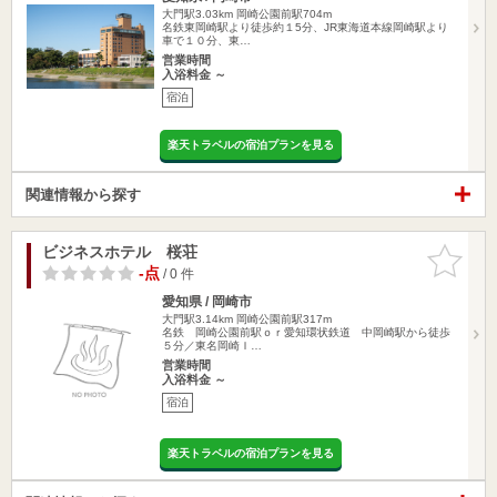
大門駅3.03km
岡崎公園前駅704m
名鉄東岡崎駅より徒歩約１5分、JR東海道本線岡崎駅より
車で１０分、東…
営業時間
入浴料金 ～
宿泊
楽天トラベルの宿泊プランを見る
関連情報から探す
ビジネスホテル 桜荘
お気に入
りに追加
-点
/ 0 件
愛知県 / 岡崎市
大門駅3.14km
岡崎公園前駅317m
名鉄 岡崎公園前駅ｏｒ愛知環状鉄道 中岡崎駅から徒歩
５分／東名岡崎Ｉ…
営業時間
入浴料金 ～
宿泊
楽天トラベルの宿泊プランを見る