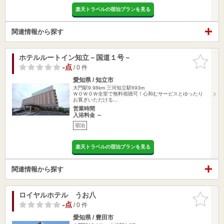
楽天トラベルの宿泊プランを見る
関連情報から探す
ホテルルートイン知立－国道１号－
お気に入
りに追加
-点
/ 0 件
愛知県 / 知立市
大門駅9.98km
三河知立駅693m
ＷＯＷＯＷ全室で無料視聴可！心和むサービスとゆったり
お寛ぎいただける…
営業時間
入浴料金 ～
宿泊
楽天トラベルの宿泊プランを見る
関連情報から探す
ロイヤルホテル うお八
お気に入
りに追加
-点
/ 0 件
愛知県 / 豊田市