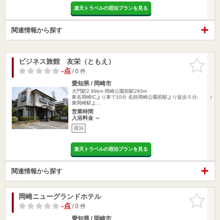
楽天トラベルの宿泊プランを見る
関連情報から探す
ビジネス旅館 友栄（ともえ）
お気に入
りに追加
-点
/ 0 件
愛知県 / 岡崎市
大門駅2.99km
岡崎公園前駅293m
東名岡崎ICより車で10分 名鉄岡崎公園前駅より徒歩５分,
東岡崎駅よ…
営業時間
入浴料金 ～
宿泊
楽天トラベルの宿泊プランを見る
関連情報から探す
岡崎ニューグランドホテル
お気に入
りに追加
-点
/ 0 件
愛知県 / 岡崎市