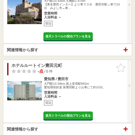
大門駅10.44km
土橋駅1.87km
【東名豊田インター】より車で３分 豊田市駅→車で10
分 みよし市→車…
営業時間
入浴料金 ～
宿泊
楽天トラベルの宿泊プランを見る
関連情報から探す
ホテルルートイン豊田元町
お気に入
りに追加
-点
/ 0 件
愛知県 / 豊田市
大門駅10.58km
新上挙母駅983m
愛知環状鉄道 新豊田駅よりお車にて約10分。
営業時間
入浴料金 ～
宿泊
楽天トラベルの宿泊プランを見る
関連情報から探す