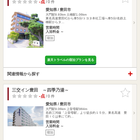
りに追加
-点
/ 0 件
愛知県 / 豊田市
大門駅8.93km
土橋駅1.06km
東名高速豊田ICから車5分/トヨタ本社工場へ車5分/名鉄土
橋駅からタ…
営業時間
入浴料金 ～
宿泊
楽天トラベルの宿泊プランを見る
関連情報から探す
三交イン豊田 ～四季乃湯～
お気に入
りに追加
-点
/ 0 件
愛知県 / 豊田市
大門駅9.06km
上挙母駅984m
名鉄三河線「上挙母駅」より徒歩約１５分。東名高速 豊
田ＩＣは車にて約…
営業時間
入浴料金 ～
宿泊