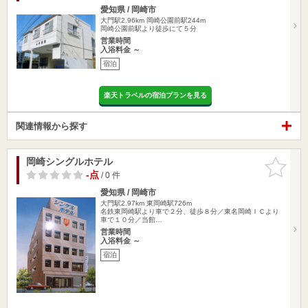
愛知県 / 岡崎市
大門駅2.96km
岡崎公園前駅244m
岡崎公園前駅より徒歩にて５分
営業時間
入浴料金 ～
宿泊
楽天トラベルの宿泊プランを見る
関連情報から探す
岡崎シングルホテル
お気に入
りに追加
-点
/ 0 件
愛知県 / 岡崎市
大門駅2.97km
東岡崎駅726m
名鉄東岡崎駅より車で２分、徒歩８分／東名岡崎ＩＣより
車で１０分／当館…
営業時間
入浴料金 ～
宿泊