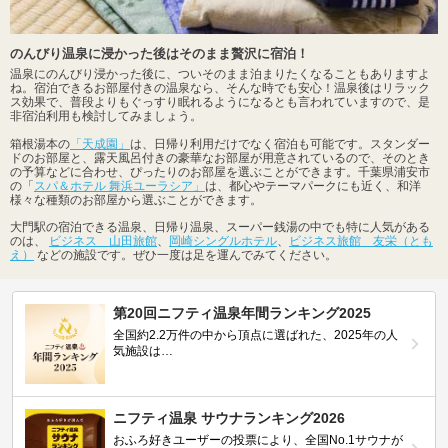
のんびり温泉に浸かった後はそのまま贅沢に宿泊！
温泉にのんびり浸かった後に、ついそのまま泊まりたくなることもありますよ
ね。宿泊できるお部屋付きの温泉なら、そんな時でも安心！温泉後はリラック
ス効果で、普段よりもぐっすり眠れるようになるとも言われていますので、是
非宿泊利用も検討してみましょう。
箱根湯本の
「天成園」
は、日帰り利用だけでなく宿泊も可能です。スタンダー
ドのお部屋と、露天風呂付きの豪華なお部屋が用意されているので、そのとき
の予算などに合わせ、ぴったりのお部屋を選ぶことができます。千葉県浦安市
の「
スパ＆ホテル 舞浜ユーラシア」
は、都心やテーマパークにも近く、和洋
様々な種類のお部屋から選ぶことができます。
大門駅の宿泊できる温泉、日帰り温泉、スーパー銭湯の中でも特に人気がある
のは、
ビジネス 山田旅館
、
岡崎シングルホテル
、
ビジネス旅館 友栄（とも
え）
などの施設です。ぜひ一度は足を運んでみてください。
第20回ニフティ温泉年間ランキング2025
全国約2.2万件の中から頂点に選ばれた、2025年の人
気施設は…
ニフティ温泉 サウナランキング2026
おふろ好きユーザーの投票により、全国No.1サウナが