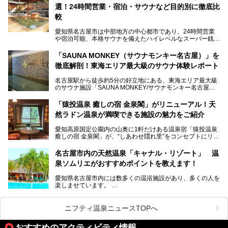
この地で30年にわたり愛され続けてきた施設だからこそ、
選！24時間営業・宿泊・サウナなど目的別に徹底比
地元住民をはじめオープンを待ちわびている人も多いのでは
ないでしょうか。
較
老朽化した設備の補修を機に、2年前からじっくり構想を練
ってきたというだけあって、館内の充実度は想像以上。
愛知県名古屋市は中部地方の中心都市であり、24時間営業
以前の4倍に拡張したという露天エリアや10の浴槽、40人収
や宿泊可能、本格サウナを備えたハイレベルなスーパー銭湯
容の巨大なスタジアムサウナに、岩盤浴やリラクゼーション
が密集する激戦区です。
までまるごと楽しめる施設に生まれ変わりました。
「SAUNA MONKEY（サウナモンキー名古屋）」を
そのため、「日々の仕事の疲れを心身ともにリセットした
今回は、全面リニューアルして新しくなった「スパアクアス
徹底解剖！東海エリア最大級のサウナ体験レポート
い」「休日に時間を忘れて1日中ダラダラ過ごしたい」「コ
湯友楽」に一足早くお邪魔して取材してきました！
スパ良く非日常の極上体験を味わいたい」人向けの施設が多
名古屋駅から徒歩約5分の好立地にある、東海エリア最大級
くある点が魅力です！
のサウナ施設「SAUNA MONKEY/サウナモンキー名古屋」
をご存じですか？
今回は、名古屋市でおすすめのスーパー銭湯を紹介します。
「名古屋駅周辺ってサウナが少ないよね」という声をよく耳
お好みの温泉施設を見つけて楽しんでくださいね。
「猿投温泉 癒しの宿 金泉閣」がリニューアル！天
にするだけあり、アクセスの良さにも胸が高鳴ります。
然ラドン温泉が満喫できる施設の魅力をご紹介
今回は普段は男性専用となっているパブリックサウナが、女
性専用で公開される『レディースデー』が開催されたので、
愛知高原国定公園内の山奥に1軒だけある温泉宿「猿投温泉
さっそく取材してきました！
癒しの宿 金泉閣」が、“しあわせ隠れ里”をコンセプトにリニ
ューアルオープンします。
名古屋市内の天然温泉「キャナル・リゾート」 温
天然ラドン温泉が堪能できるお風呂や、新設・改装された客
泉ソムリエがおすすめポイントを教えます！
室、地元の食材と温泉水で作られたお料理……。
新しくなった「猿投温泉 癒しの宿 金泉閣」の魅力を丸ごと
愛知県名古屋市内には数多くの温浴施設があり、多くの人を
ご紹介します。
楽しませています。
その中でも今回は「キャナル・リゾート」について、温泉ソ
ムリエの目線で紹介していきます！
ニフティ温泉ニュースTOPへ
名古屋市内にはスーパー銭湯や日帰り温泉が多く、「どこに
行こうかな？」と悩んでしまう方も多いと思います。
おすすめのアクティビティ情報
ぜひこの記事を参考にして「キャナル・リゾート」に出かけ