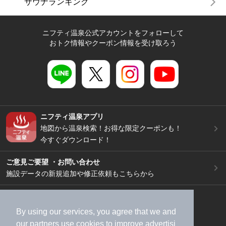
サウナランキング
ニフティ温泉公式アカウントをフォローして
おトク情報やクーポン情報を受け取ろう
ニフティ温泉アプリ
地図から温泉検索！お得な限定クーポンも！
今すぐダウンロード！
ご意見ご要望 ・お問い合わせ
施設データの新規追加や修正依頼もこちらから
スマートフォン
/
PC
加盟店募集（資料請求）
広告出稿のご案内
By using our services, you agree that we and
our
partners
use cookies to improve advertisi
利用規約
ライフスタイルMEMBERS+規約