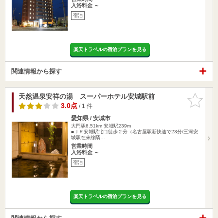
入浴料金 ～
宿泊
楽天トラベルの宿泊プランを見る
関連情報から探す
天然温泉安祥の湯 スーパーホテル安城駅前
お気に入
りに追加
3.0点
/ 1 件
愛知県 / 安城市
大門駅6.51km
安城駅239m
■ＪＲ安城駅北口徒歩２分（名古屋駅新快速で23分/三河安
城駅在来線隣…
営業時間
入浴料金 ～
宿泊
楽天トラベルの宿泊プランを見る