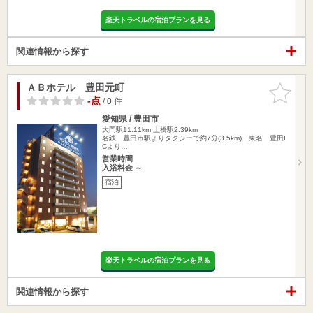
楽天トラベルの宿泊プランを見る
関連情報から探す
ＡＢホテル 豊田元町
お気に入
りに追加
-点
/ 0 件
愛知県 / 豊田市
大門駅11.11km
土橋駅2.39km
名鉄 豊田市駅よりタクシーで約7分(3.5km) 東名 豊田I
Cより…
営業時間
入浴料金 ～
宿泊
楽天トラベルの宿泊プランを見る
関連情報から探す