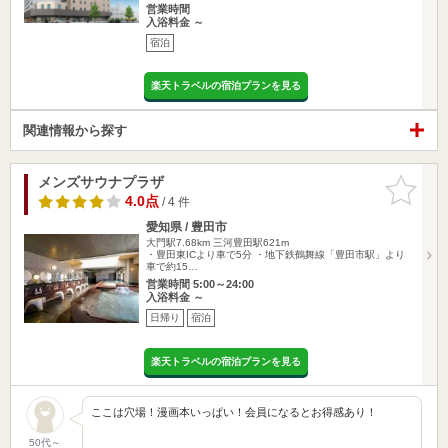
営業時間
入浴料金 ～
宿泊
楽天トラベルの宿泊プランを見る
関連情報から探す
メンズサウナプラザ
お気に入
りに追加
4.0点
/ 4 件
愛知県 / 豊田市
大門駅7.68km
三河豊田駅621m
・豊田東ICより車で5分 ・地下鉄鶴舞線「豊田市駅」より
車で約15…
営業時間 5:00～24:00
入浴料金 ～
日帰り
宿泊
楽天トラベルの宿泊プランを見る
ここは穴場！漫画本いっぱい！会員になるとお得感あり！
50代～