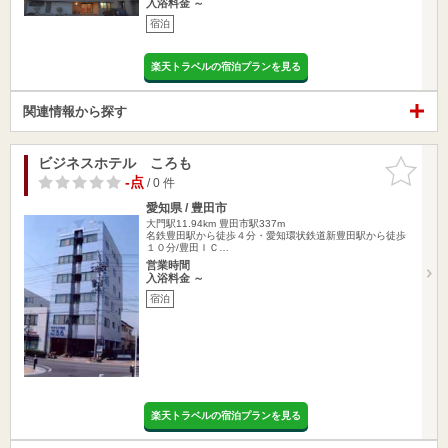
入浴料金 ～
宿泊
楽天トラベルの宿泊プランを見る
関連情報から探す
ビジネスホテル ころも
お気に入
りに追加
-点
/ 0 件
愛知県 / 豊田市
大門駅11.94km
豊田市駅337m
名鉄豊田駅から徒歩４分・愛知環状鉄道新豊田駅から徒歩
１０分/豊田ＩＣ…
営業時間
入浴料金 ～
宿泊
楽天トラベルの宿泊プランを見る