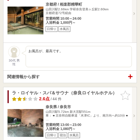
京都府 / 相楽郡精華町
山田川駅2.66km
学研奈良登美ヶ丘駅2.60km
京都府道72号経由
営業時間 10:00～24:00
入浴料金 1,000円～
日帰り
水風呂
お風呂が、最高です。
30代 男
性
関連情報から探す
ラ・ロイヤル・スパ＆サウナ（奈良ロイヤルホテル）
お気に入
りに追加
2.6点
/ 44 件
奈良県 / 奈良市
山田川駅5.72km
新大宮駅551m
車： ■ 京奈和自動車道「木津IC」より、南方向へ約10分 ■
…
営業時間 13:00～23:00
入浴料金 1,080円～
日帰り
宿泊
水風呂