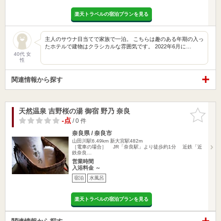
楽天トラベルの宿泊プランを見る
主人のサウナ目当てで家族で一泊。 こちらは趣のある年期の入っ
たホテルで建物はクラシカルな雰囲気です。 2022年6月に…
40代 女
性
関連情報から探す
天然温泉 吉野桜の湯 御宿 野乃 奈良
お気に入
りに追加
-点
/ 0 件
奈良県 / 奈良市
山田川駅6.49km
新大宮駅482m
［電車の場合］ JR「奈良駅」より徒歩約1分 近鉄「近
鉄奈良…
営業時間
入浴料金 ～
宿泊
水風呂
楽天トラベルの宿泊プランを見る