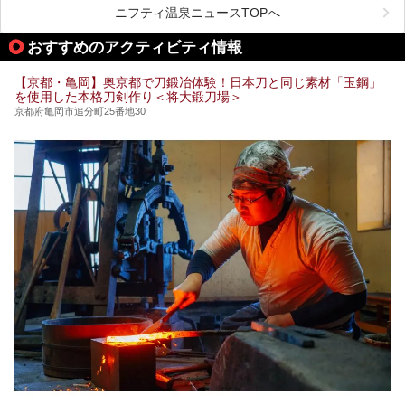
も素晴らしい温泉がたくさんあります。そこで、日帰り利用
ニフティ温泉ニュースTOPへ
できるおすすめの温泉・温浴施設をまとめてみました。
おすすめのアクティビティ情報
【京都・亀岡】奥京都で刀鍛冶体験！日本刀と同じ素材「玉鋼」
を使用した本格刀剣作り＜将大鍛刀場＞
京都府亀岡市追分町25番地30