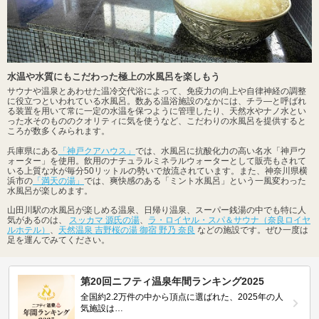
水温や水質にもこだわった極上の水風呂を楽しもう
サウナや温泉とあわせた温冷交代浴によって、免疫力の向上や自律神経の調整
に役立つといわれている水風呂。数ある温浴施設のなかには、チラ―と呼ばれ
る装置を用いて常に一定の水温を保つように管理したり、天然水やナノ水とい
った水そのもののクオリティに気を使うなど、こだわりの水風呂を提供すると
ころが数多くみられます。
兵庫県にある
「神戸クアハウス」
では、水風呂に抗酸化力の高い名水「神戸ウ
ォーター」を使用。飲用のナチュラルミネラルウォーターとして販売もされて
いる上質な水が毎分50リットルの勢いで放流されています。また、神奈川県横
浜市の
「満天の湯」
では、爽快感のある「ミント水風呂」という一風変わった
水風呂が楽しめます。
山田川駅の水風呂が楽しめる温泉、日帰り温泉、スーパー銭湯の中でも特に人
気があるのは、
スッカマ 源氏の湯
、
ラ・ロイヤル・スパ＆サウナ（奈良ロイヤ
ルホテル）
、
天然温泉 吉野桜の湯 御宿 野乃 奈良
などの施設です。ぜひ一度は
足を運んでみてください。
第20回ニフティ温泉年間ランキング2025
全国約2.2万件の中から頂点に選ばれた、2025年の人
気施設は…