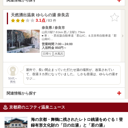
関連情報から探す
天然湧出温泉 ゆららの湯 奈良店
お気に入
りに追加
3.1点
/ 83 件
奈良県 / 奈良市
山田川駅7.61km
西ノ京駅1.75km
■ 車： ・西名阪自動車道「郡山IC」＆京奈和自動車道「郡
山南IC…
営業時間 7:00～24:00
入浴料金 850円～
日帰り
水風呂
屋外で、長い間止まっていた打たせ湯の場所が、改装されてい
て、壺湯３カ所になっていました。 しかも壺湯は、ゆららの湯オ
リジ…
50代～
男性
関連情報から探す
京都府のニフティ温泉ニュース
海の京都・舞鶴に残されたレトロ銭湯をめぐる！登
録有形文化財の「日の出湯」と「若の湯」