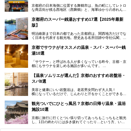
京都府の日本海側に位置する舞鶴市は、魚の町にしてレトロ
な商店街が残る西地区（西舞鶴）と、海軍ゆかりの赤れんが
パークや海上自衛隊施設のある東地区（東舞鶴）に分けられ
ます。今回案内するのは西地区に今も残る2軒の銭湯「日の
京都府のスーパー銭湯おすすめ17選【2025年最新
出湯」と「若の湯」。いずれも国の登録有形文化財に指定さ
版】
れた歴史ある建物でありながら、今も現役のお風呂屋さんで
す。
明治維新まで日本の都であった京都府は、関西地方だけでな
く日本を代表する観光地。歴史ある名所旧跡や寺社仏閣、そ
漁師町や商店街で働く人々を支えてきたこの2軒の銭湯とと
して古都ならではの文化が魅力です。
もに、立ち寄りたい舞鶴の観光スポットや温浴施設を紹介し
ます。
京都でサウナがオススメの温泉・スパ・スーパー銭
今回は、そんな京都府で2025年現在おすすめのスーパー銭
湯10選
湯を紹介します。
───
有名な観光名所のすぐ近くにある日帰り入浴施設から、山間
提供元：京都府舞鶴市【PR】
「サウナー」と呼ばれる人が多くなっている昨今、古都・京
部でレジャー気分を満喫できる温泉施設まで、好みのスーパ
この記事は京都府舞鶴市のPR記事です。
都にもサウナを楽しめる施設が多いんです。
ー銭湯を探してみてくださいね。
自分の好きなサウナを探すのもいいですが、さまざまなサウ
【温泉ソムリエが選んだ】京都のおすすめ岩盤浴・
ナを体感してみたいですよね。
スパ8選
今回は京都府の中心や郊外、温泉地にある施設など、サウナ
美容と健康にいい岩盤浴は、老若男女問わず大人気！
のある温浴施設を紹介します。
横になっているだけで、じんわりと汗をかくことができるの
で、簡単にデトックスができますよ♪
ぜひ参考にして、京都府の方や、観光に出かけた時などにサ
ウナを楽しみましょう！
観光ついでにひとっ風呂？京都の日帰り温泉・温浴
地元の方はもちろん、旅先としても人気の京都。
施設10選
観光のついでに岩盤浴のある温泉に浸かってリフレッシュす
るのも良さそうですね！
京都に旅行に行くとつい張り切ってあっちもこっちもと観光
し、1日の終わりには歩き疲れてぐったり…という方、いま
今回は京都にある岩盤浴のある施設をピックアップしてご紹
せんか？（私です）
介します！
そんな疲れた身体には温泉です！京都には、市内にも郊外に