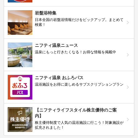
岩盤浴特集
日本全国の岩盤浴情報だけをピックアップ。まとめて
検索！
ニフティ温泉ニュース
温泉にもっと行きたくなる！お得な情報を掲載中
ニフティ温泉 おふろパス
温浴施設をお得に楽しめるサブスクリプションプラン
【ニフティライフスタイル株主優待のご案
内】
株主優待制度で人気の温浴施設に行こう！対象施設が
拡充されました！