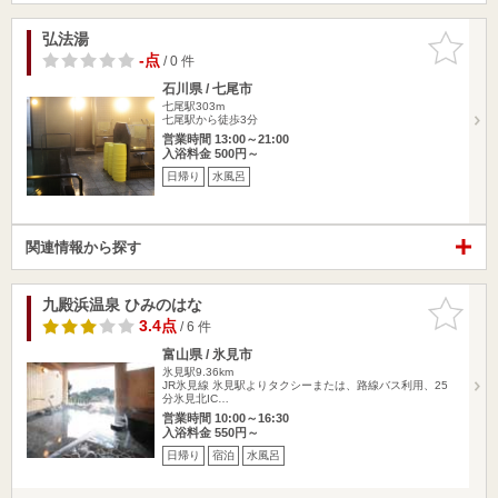
弘法湯
お気に入
りに追加
-点
/ 0 件
石川県 / 七尾市
七尾駅303m
七尾駅から徒歩3分
営業時間 13:00～21:00
入浴料金 500円～
日帰り
水風呂
関連情報から探す
九殿浜温泉 ひみのはな
お気に入
りに追加
3.4点
/ 6 件
富山県 / 氷見市
氷見駅9.36km
JR氷見線 氷見駅よりタクシーまたは、路線バス利用、25
分氷見北IC…
営業時間 10:00～16:30
入浴料金 550円～
日帰り
宿泊
水風呂