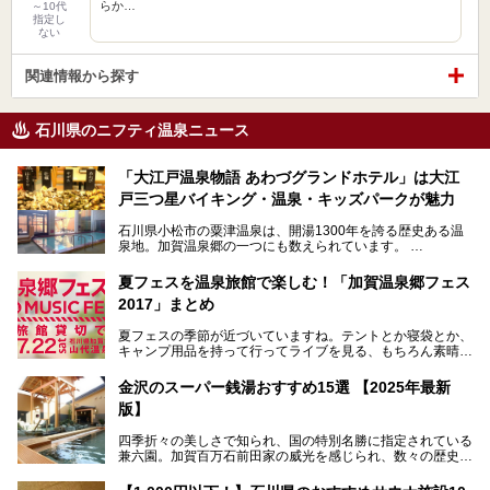
らか…
～10代
指定し
ない
関連情報から探す
石川県のニフティ温泉ニュース
「大江戸温泉物語 あわづグランドホテル」は大江
戸三つ星バイキング・温泉・キッズパークが魅力
石川県小松市の粟津温泉は、開湯1300年を誇る歴史ある温
泉地。加賀温泉郷の一つにも数えられています。
その粟津温泉に建つ「大江戸温泉物語 あわづグランドホテ
夏フェスを温泉旅館で楽しむ！「加賀温泉郷フェス
ル」（以下、あわづグランドホテル）は客室数97室のホテ
2017」まとめ
ルで、昨年2024年12月に露天風呂を新設。充実したキッズ
パークはファミリー層に大人気を博しています。さらに今年
夏フェスの季節が近づいていますね。テントとか寝袋とか、
2025年7月からは「大江戸三つ星バイキング」がスタート！
キャンプ用品を持って行ってライブを見る、もちろん素晴ら
しい１日になることでしょう。
この話題のホテルを取材してきたのでさっそく紹介します。
金沢のスーパー銭湯おすすめ15選 【2025年最新
いやでもね、暑いし汗や砂埃でドロドロになるしうるさくて
───
版】
夜は寝られないし、若い時はそういうのが良かったんですけ
提供元：大江戸温泉物語ホテルズ＆リゾーツ株式会社【P
どね。かつての千代の富士なみに体力の限界を感じてる昨
R】
四季折々の美しさで知られ、国の特別名勝に指定されている
今、もうちょっと気楽なフェスはないかな、と探してたらあ
この記事は大江戸温泉物語 あわづグランドホテルのPR記事
兼六園。加賀百万石前田家の威光を感じられ、数々の歴史的
りましたよ！
です。
な建造物がある金沢城公園など、名所旧跡が多い金沢エリ
ア。国内でも特に人気の観光地の1つです。北陸新幹線で東
「加賀温泉郷フェス 2017」が石川県・山代温泉の瑠璃光を