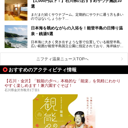
【1,000円以下！】石川県のおすすめサウナ施設10
京から約2時間30分と、首都圏からアクセスしやすい立地も
全館貸し切って開催！
選
魅力ですね。
金沢市郊外には湯涌温泉や深谷温泉などの良質な温泉があ
まさかの温泉旅館でフェス！ライブの後は温泉に入って泊ま
まだまだ続くサウナブーム。定期的にサウナに通う方も多い
り、観光に加えて温泉もぜひ楽しみたいところ。金沢エリア
れちゃう！なんということでしょう！！
のではないしょうか？
でおすすめのスーパー銭湯をご紹介します。
加賀温泉郷フェス2017についてまとめます！
今回はそんなサウナによく行く人もこれから楽しむ人も格安
日本海を眺めながらの入浴を！能登半島の日帰り温
で楽しめるサウナを紹介します。
泉・銭湯5選
街中でアクセス抜群のところや、温泉とともに楽しめる施設
日本海に大きく突き出すような形で位置している能登半島。
など、種類豊富ですよ。
広い範囲が能登半島国立公園に指定されており、海岸線が作
り出す美しい景観が楽しめる景勝地です。
今回の記事では石川県にある1,000円以下のおすすめサウナ
車で行くのがオススメですが、ドライブの際にぜひ一緒に楽
施設を紹介します。
しんでいただきたいのが温泉です。絶景を眺めながらつかる
ニフティ温泉ニュースTOPへ
温泉は最高ですよ！ 今回はそんな能登の温泉を5つご紹介
します。
おすすめのアクティビティ情報
【石川・金沢】「観能の夕べ」本格的な「能楽」を気軽にわかり
やすく楽しめます！兼六園すぐそば！
石川県金沢市鞍月1丁目1