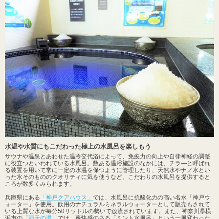
水温や水質にもこだわった極上の水風呂を楽しもう
サウナや温泉とあわせた温冷交代浴によって、免疫力の向上や自律神経の調整
に役立つといわれている水風呂。数ある温浴施設のなかには、チラ―と呼ばれ
る装置を用いて常に一定の水温を保つように管理したり、天然水やナノ水とい
った水そのもののクオリティに気を使うなど、こだわりの水風呂を提供すると
ころが数多くみられます。
兵庫県にある
「神戸クアハウス」
では、水風呂に抗酸化力の高い名水「神戸ウ
ォーター」を使用。飲用のナチュラルミネラルウォーターとして販売もされて
いる上質な水が毎分50リットルの勢いで放流されています。また、神奈川県横
浜市の
「満天の湯」
では、爽快感のある「ミント水風呂」という一風変わった