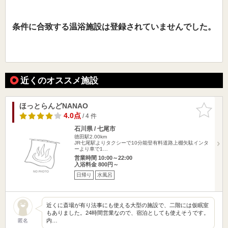
条件に合致する温浴施設は登録されていませんでした。
近くのオススメ施設
ほっとらんどNANAO
お気に入
りに追加
4.0点
/ 4 件
石川県 / 七尾市
徳田駅2.00km
JR七尾駅よりタクシーで10分能登有料道路上棚矢駄インタ
ーより車で1…
営業時間 10:00～22:00
入浴料金 800円～
日帰り
水風呂
近くに斎場が有り法事にも使える大型の施設で、二階には仮眠室
もありました。24時間営業なので、宿泊としても使えそうです。
内…
匿名