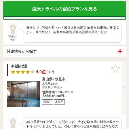
楽天トラベルの宿泊プランを見る
日帰りでも設備が整った九殿浜温泉の湯宿 能越自動車道の灘浦IC
から、車で約5分。能登半島国定公園九殿浜の高台に佇む、…
50代～
男性
関連情報から探す
有磯の湯
お気に入
りに追加
4.0点
/ 1 件
富山県 / 氷見市
氷見駅134m
氷見駅より徒歩
営業時間 9:00～23:00
入浴料金 500円～
日帰り
水風呂
JR氷見駅のすぐ近くにも関わらず、大きな駐車場に料金徴収ゲー
ト等は有りませんでした。都心に作られる温泉施設とは異なる大