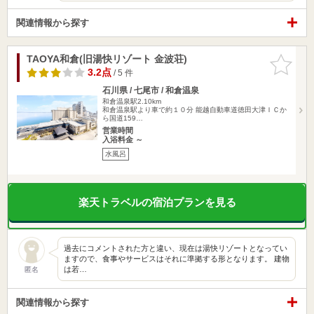
関連情報から探す
TAOYA和倉(旧湯快リゾート 金波荘)
お気に入
りに追加
3.2点
/ 5 件
石川県 / 七尾市 / 和倉温泉
和倉温泉駅2.10km
和倉温泉駅より車で約１０分 能越自動車道徳田大津ＩＣか
ら国道159…
営業時間
入浴料金 ～
水風呂
楽天トラベルの宿泊プランを見る
過去にコメントされた方と違い、現在は湯快リゾートとなってい
ますので、食事やサービスはそれに準拠する形となります。 建物
は若…
匿名
関連情報から探す