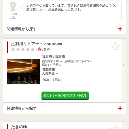
子供の時から通っています。古き良き銭湯の雰囲気を残しつつ、
清潔感もあり、地元住民に大人気です。
～10代
女性
関連情報から探す
足羽川リトアート asunowa
お気に入
りに追加
-点
/ 0 件
福井県 / 福井市
西別院駅1.88km
足羽山公園口駅477m
県道177号経由
営業時間
入浴料金 ～
宿泊
水風呂
楽天トラベルの宿泊プランを見る
関連情報から探す
たきのゆ
お気に入