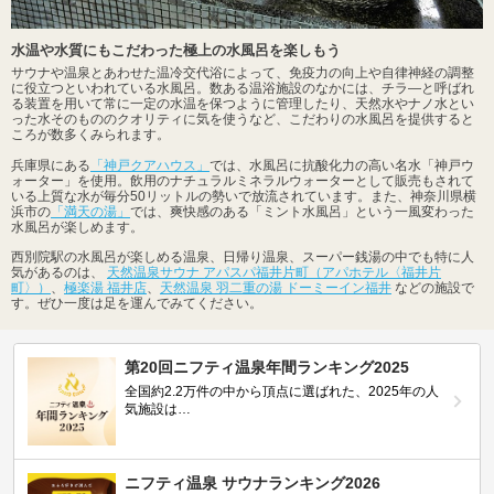
水温や水質にもこだわった極上の水風呂を楽しもう
サウナや温泉とあわせた温冷交代浴によって、免疫力の向上や自律神経の調整
に役立つといわれている水風呂。数ある温浴施設のなかには、チラ―と呼ばれ
る装置を用いて常に一定の水温を保つように管理したり、天然水やナノ水とい
った水そのもののクオリティに気を使うなど、こだわりの水風呂を提供すると
ころが数多くみられます。
兵庫県にある
「神戸クアハウス」
では、水風呂に抗酸化力の高い名水「神戸ウ
ォーター」を使用。飲用のナチュラルミネラルウォーターとして販売もされて
いる上質な水が毎分50リットルの勢いで放流されています。また、神奈川県横
浜市の
「満天の湯」
では、爽快感のある「ミント水風呂」という一風変わった
水風呂が楽しめます。
西別院駅の水風呂が楽しめる温泉、日帰り温泉、スーパー銭湯の中でも特に人
気があるのは、
天然温泉サウナ アパスパ福井片町（アパホテル〈福井片
町〉）
、
極楽湯 福井店
、
天然温泉 羽二重の湯 ドーミーイン福井
などの施設で
す。ぜひ一度は足を運んでみてください。
第20回ニフティ温泉年間ランキング2025
全国約2.2万件の中から頂点に選ばれた、2025年の人
気施設は…
ニフティ温泉 サウナランキング2026