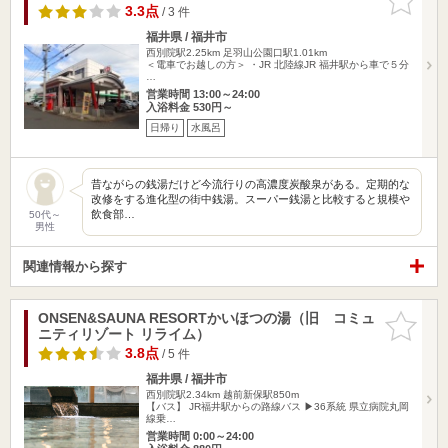
りに追加
3.3点
/ 3 件
福井県 / 福井市
西別院駅2.25km
足羽山公園口駅1.01km
＜電車でお越しの方＞ ・JR 北陸線JR 福井駅から車で５分
…
営業時間 13:00～24:00
入浴料金 530円～
日帰り
水風呂
昔ながらの銭湯だけど今流行りの高濃度炭酸泉がある。定期的な
改修をする進化型の街中銭湯。スーパー銭湯と比較すると規模や
飲食部…
50代～
男性
関連情報から探す
ONSEN&SAUNA RESORTかいほつの湯（旧 コミュ
お気に入
ニティリゾート リライム）
りに追加
3.8点
/ 5 件
福井県 / 福井市
西別院駅2.34km
越前新保駅850m
【バス】 JR福井駅からの路線バス ▶36系統 県立病院丸岡
線乗…
営業時間 0:00～24:00