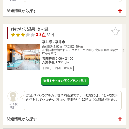
関連情報から探す
ゆけむり温泉 ゆ～遊
お気に入
りに追加
3.3点
/ 3 件
福井県 / 福井市
西別院駅4.66km
花堂駅2.46km
JR北陸本線福井駅からタクシーで約10分北陸自動車道福井
ICから車で…
営業時間 0:00～24:00
入浴料金 1,300円～
日帰り
宿泊
水風呂
楽天トラベルの宿泊プランを見る
泉温39.7℃のアルカリ性単純温泉です。下駄箱には、4と9の数字
が使われていませんでした。朝6時から10時までは朝風呂料金…
～10代
男性
関連情報から探す