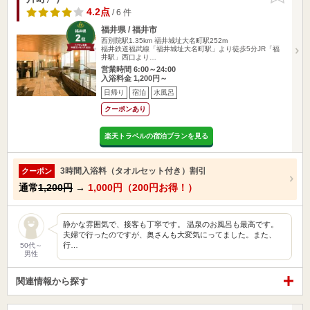
4.2点
/ 6 件
福井県 / 福井市
西別院駅1.35km
福井城址大名町駅252m
福井鉄道福武線「福井城址大名町駅」より徒歩5分JR「福
井駅」西口より…
営業時間 6:00～24:00
入浴料金 1,200円～
日帰り
宿泊
水風呂
クーポンあり
楽天トラベルの宿泊プランを見る
3時間入浴料（タオルセット付き）割引
クーポン
通常
1,200円
→
1,000円（200円お得！）
静かな雰囲気で、接客も丁寧です。 温泉のお風呂も最高です。
夫婦で行ったのですが、奥さんも大変気にってました。また、
行…
50代～
男性
関連情報から探す