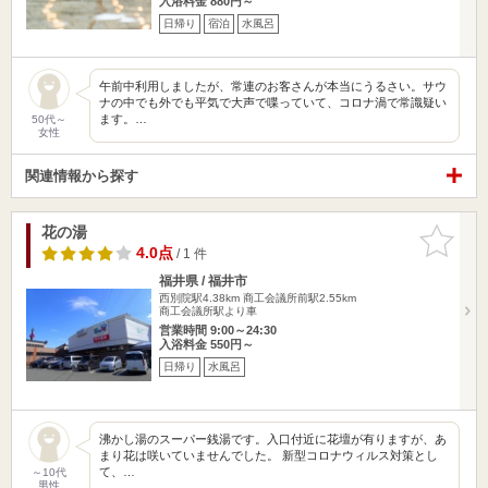
入浴料金 880円～
日帰り
宿泊
水風呂
午前中利用しましたが、常連のお客さんが本当にうるさい。サウ
ナの中でも外でも平気で大声で喋っていて、コロナ渦で常識疑い
ます。…
50代～
女性
関連情報から探す
花の湯
お気に入
りに追加
4.0点
/ 1 件
福井県 / 福井市
西別院駅4.38km
商工会議所前駅2.55km
商工会議所駅より車
営業時間 9:00～24:30
入浴料金 550円～
日帰り
水風呂
沸かし湯のスーパー銭湯です。入口付近に花壇が有りますが、あ
まり花は咲いていませんでした。 新型コロナウィルス対策とし
て、…
～10代
男性