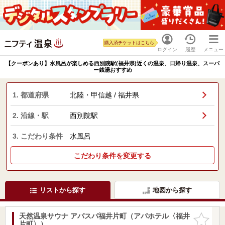
購入済チケットはこちら
ログイン
履歴
メニュー
【クーポンあり】水風呂が楽しめる西別院駅(福井県)近くの温泉、日帰り温泉、スーパ
ー銭湯おすすめ
1. 都道府県
北陸・甲信越 / 福井県
2. 沿線・駅
西別院駅
3. こだわり条件
水風呂
こだわり条件を変更する
リストから探す
地図から探す
天然温泉サウナ アパスパ福井片町（アパホテル〈福井
お気に入
片町〉）
りに追加