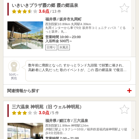
いきいきプラザ霞の郷 霞の郷温泉
お気に入
りに追加
3.6点
/ 13 件
福井県 / 坂井市丸岡町
西別院駅10.89km
丸岡駅4.39km
丸岡インターから車で5分 坂井市コミュニティバス「ぐる
っと坂井」丸…
営業時間 10:00～23:00
入浴料金 500円～
日帰り
水風呂
数年前に廃館となった すかっとランド九頭龍 で頻繁に催され、
高齢者に人気だった 歌のイベントが、この 霞の郷温泉 で復活…
50代～
男性
関連情報から探す
三六温泉 神明苑（旧 ウェル神明苑）
お気に入
りに追加
3.0点
/ 5 件
福井県 / 鯖江市 / 三六温泉
西別院駅11.99km
神明駅124m
JR鯖江駅よりタクシー10分／福井鉄道福武線神明駅より徒
歩3分北陸自…
営業時間 7:00～21:00