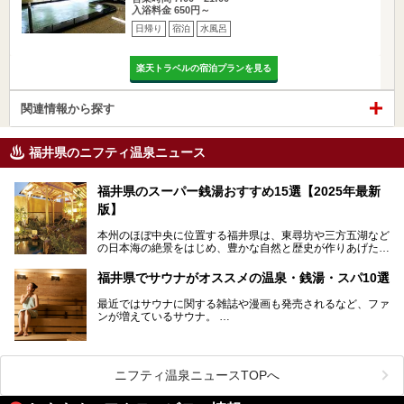
入浴料金 650円～
日帰り
宿泊
水風呂
楽天トラベルの宿泊プランを見る
関連情報から探す
福井県のニフティ温泉ニュース
福井県のスーパー銭湯おすすめ15選【2025年最新
版】
本州のほぼ中央に位置する福井県は、東尋坊や三方五湖など
の日本海の絶景をはじめ、豊かな自然と歴史が作りあげた見
どころがたくさんあります。越前がにや若狭ぐじに代表され
る海産物、越前そば、ソースかつ丼などのグルメも人気で
福井県でサウナがオススメの温泉・銭湯・スパ10選
す。
2024年春の北陸新幹線の延伸により、関西地方のみならず
最近ではサウナに関する雑誌や漫画も発売されるなど、ファ
首都圏からもアクセスしやすくなりました。今回は、そんな
ンが増えているサウナ。
福井県でおすすめのスーパー銭湯をご紹介します。
しかしサウナは一口にサウナと言っても、ドライサウナ、ス
チームサウナ、塩サウナなどが存在し、施設によって様々な
こだわりを持つ施設も増えています。
ニフティ温泉ニュースTOPへ
今回はそんな今話題のサウナが楽しめる、福井県内にあるオ