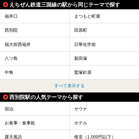
えちぜん鉄道三国線の駅から同じテーマで探す
福井口
まつもと町屋
西別院
田原町
福大前西福井
日華化学前
八ツ島
新田塚
中角
鷲塚針原
すべて表示する
西別院駅の人気テーマから探す
宿泊
サウナ
お食事・食事処
ホテル
露天風呂
格安（1,000円以下）