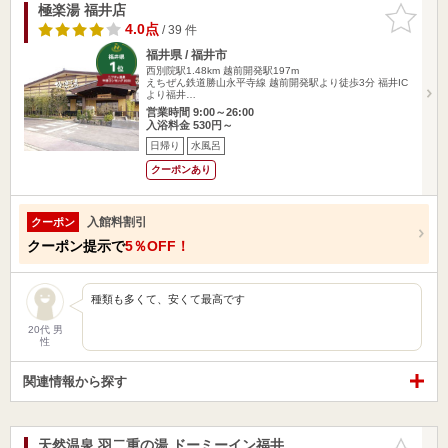
極楽湯 福井店
お気に入
りに追加
4.0点
/ 39 件
福井県 / 福井市
西別院駅1.48km
越前開発駅197m
えちぜん鉄道勝山永平寺線 越前開発駅より徒歩3分 福井IC
より福井…
営業時間 9:00～26:00
入浴料金 530円～
日帰り
水風呂
クーポンあり
入館料割引
クーポン
クーポン提示で
5％OFF！
種類も多くて、安くて最高です
20代 男
性
関連情報から探す
天然温泉 羽二重の湯 ドーミーイン福井
お気に入