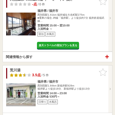
りに追加
-点
/ 0 件
福井県 / 福井市
西別院駅1.61km
福井城址大名町駅275m
■電車の場合 JR線「福井駅」より徒歩約7分 福井鉄道福武
線…
営業時間 15:00～翌10:00
入浴料金 ～
宿泊
水風呂
楽天トラベルの宿泊プランを見る
関連情報から探す
荒川湯
お気に入
りに追加
3.5点
/ 5 件
福井県 / 福井市
西別院駅1.84km
新福井駅928m
福井駅より徒歩18分、新福井駅より徒歩13分
営業時間 14:00～23:00
入浴料金 530円～
日帰り
水風呂