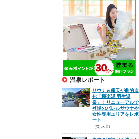
温泉レポート
サウナ＆露天が劇的進
化「極楽湯 羽生温
泉」！リニューアルで
登場のバレルサウナや
女性専用エリアをレポ
ート
（突レポ）