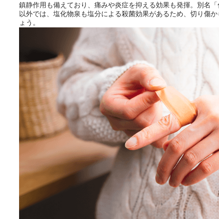
とができるサービスです。
鎮静作用も備えており、痛みや炎症を抑える効果も発揮。別名「
以外では、塩化物泉も塩分による殺菌効果があるため、切り傷か
ょう。
おふろパス会員様なら、この特
別なひとときを「毎月10分無
料」でご利用いただけます。
お湯で体がほぐれたら、次は占
い師さんとお話しして、心もほ
ぐしてみませんか？