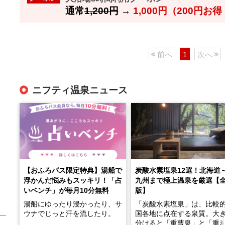
通常
1,200円
→
1,000円（200円お
前へ
1
次へ
ニフティ温泉ニュース
【おふろパス限定特典】湯船で
炭酸水素塩泉12選！北海道
浮かんだ悩みもスッキリ！「占
九州まで極上温泉を厳選【
いベンチ」が毎月10分無料
版】
湯船にゆったり浸かったり、サ
「炭酸水素塩泉」は、比較
ウナでじっと汗を流したり。
国各地に点在する泉質。大
分けると「重曹泉」と「重