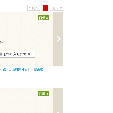
前へ
1
次へ
日帰り
>
2件
お気に入りに追加
切り傷
白山周辺 冷え性
鶴来駅
日帰り