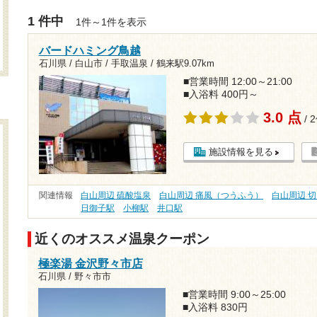
1 件中
1件～1件を表示
バードハミング鳥越
石川県 / 白山市 / 手取温泉 /
鶴来駅9.07km
■営業時間 12:00～21:00
■入浴料 400円～
3.0 点
/ 
施設情報を見る
関連情報
白山周辺 硫酸塩泉
白山周辺 痛風（つうふう）
白山周辺 
日御子駅
小柳駅
井口駅
近くのオススメ温泉クーポン
極楽湯 金沢野々市店
石川県 / 野々市市
■営業時間 9:00～25:00
■入浴料 830円