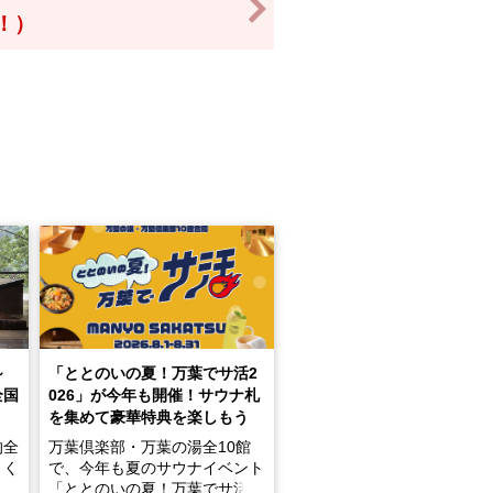
>
得！）
～
「ととのいの夏！万葉でサ活2
全国
026」が今年も開催！サウナ札
を集めて豪華特典を楽しもう
的全
万葉倶楽部・万葉の湯全10館
きく
で、今年も夏のサウナイベント
炭酸
「ととのいの夏！万葉でサ活2