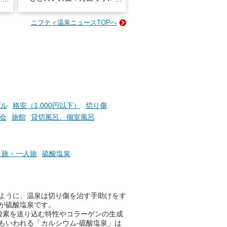
026」が開催されます！
ニフティ温泉ニュースTOPへ
成分
2026年8月1日（土）～8月31
かつ
日（月）までの開催期間中は、
いで
サウナ飯やサウナドリンク、岩
盤浴の利用などで「万葉サウナ
札」を集めることで、オリジナ
か
ルグッズや無料券などの特典と
素塩
交換可能。
て
け流
さらに、各館ではアロマロウリ
プル
格安（1,000円以下）
切り傷
つ
ュやアウフグースなど、サウナ
会
旅館
貸切風呂、個室風呂
施設
好きにはたまらない多彩なイベ
ントも予定されています。ぜひ
チェックしてください！
り旅・一人旅
硫酸塩泉
───
提供元：万葉倶楽部株式会社
【PR】
この記事は万葉倶楽部株式会社
ように、温泉は切り傷を治す手助けをす
のPR記事です。
が硫酸塩泉です。
酸素を送り込む特性やコラーゲンの生成
もいわれる「カルシウム-硫酸塩泉」は