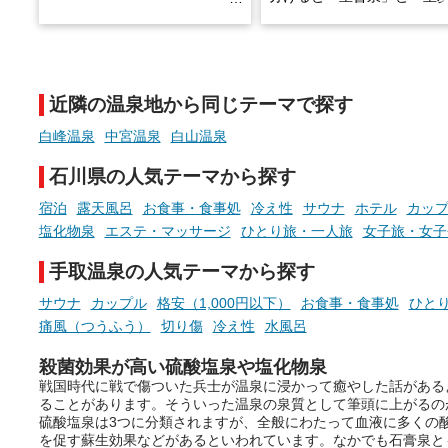
土類泉」に分かれます。
そんな「一人でぼんやり過ごす
また硫黄や鉄分などの特殊
時間」、ふだん後回しにしてい
が混ざり合うことで、複雑
た「これからのこと」や「ちょ
多様な個性を持つことも多
近隣の温泉地から同じテーマで探す
っとした悩み」が、頭に浮かん
す。
でくることはありませんか？
白峰温泉
中宮温泉
白山温泉
今回は筆者自ら入浴した中
ら、日本各地にある炭酸水
石川県の人気テーマから探す
泉を12施設セレクト。すべ
お風呂でリラックスしているか
日帰り入浴可能で、源泉か
宿泊
露天風呂
お食事・食事処
冷え性
サウナ
ホテル
カッ
らこそ向き合える、大切な自分
しと泉質の良さにこだわり
塩化物泉
エステ・マッサージ
ひとり旅・一人旅
女子旅・女子
の本音。
つ、万人におすすめしたい
を厳選しました。
手取温泉の人気テーマから探す
そんな心のつぶやきを、湯あが
りの温まった心のまま相談でき
サウナ
カップル
格安（1,000円以下）
お食事・食事処
ひと
たら素敵ですよね。
痛風（つうふう）
切り傷
冷え性
水風呂
殺菌効果が高い硫酸塩泉や塩化物泉
戦国時代に戦で傷ついた兵士が温泉に浸かって癒やした話がある
ニフティ温泉の「占いベンチ」
ることがあります。そういった温泉の泉質として筆頭に上がるの
は、そんなあなたの心のつぶや
硫酸塩泉は3つに分類されますが、全般にわたって血液に多くの
きをプロの占い師に相談するこ
を促す蘇生効果などがあるといわれています。なかでも石膏泉と