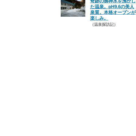
奇跡の御神水を沸かし
た温泉。pH9.6の美人
泉質。本格オープンが
楽しみ。
（温泉探訪記）