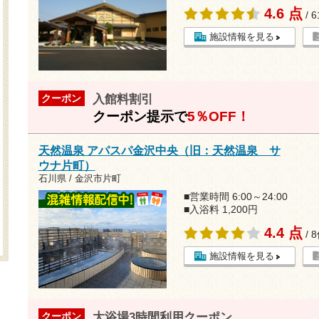
4.6 点
/ 
施設情報を見る
入館料割引
クーポン
クーポン提示で
5％OFF！
天然温泉 アパスパ金沢中央（旧：天然温泉 サ
ウナ片町）
石川県 / 金沢市片町
■営業時間 6:00～24:00
■入浴料 1,200円
4.4 点
/ 
施設情報を見る
大浴場3時間利用クーポン
クーポン