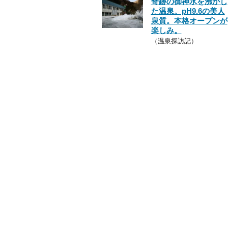
奇跡の御神水を沸かし
た温泉。pH9.6の美人
泉質。本格オープンが
楽しみ。
（温泉探訪記）