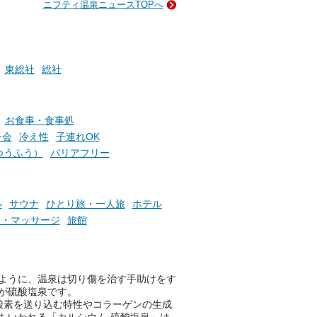
ニフティ温泉ニュースTOPへ
ン
GIFT500円分をプレゼントい
たします。
楽し
ふろ
東総社
総社
お食事・食事処
子会
冷え性
子連れOK
つうふう）
バリアフリー
ル
サウナ
ひとり旅・一人旅
ホテル
テ・マッサージ
旅館
ように、温泉は切り傷を治す手助けをす
が硫酸塩泉です。
酸素を送り込む特性やコラーゲンの生成