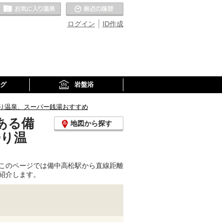
お気に入りの温泉
最近の履歴
ログイン
ID作成
グ
岩盤浴
り温泉、スーパー銭湯おすすめ
ある備
地図から探す
帰り温
このページでは備中高松駅から直線距離
紹介します。