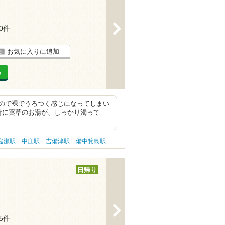
>
10件
お気に入りに追加
る
ので裸でうろつく感じになってしまい
特に薬草のお湯が、しっかり濁って
庭瀬駅
中庄駅
吉備津駅
備中箕島駅
日帰り
>
15件