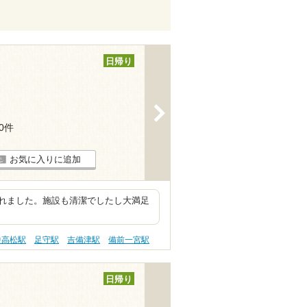
日帰り
>
30件
お気に入りに追加
れました。施設も清潔でしたし大満足
中高松駅
足守駅
吉備津駅
備前一宮駅
日帰り