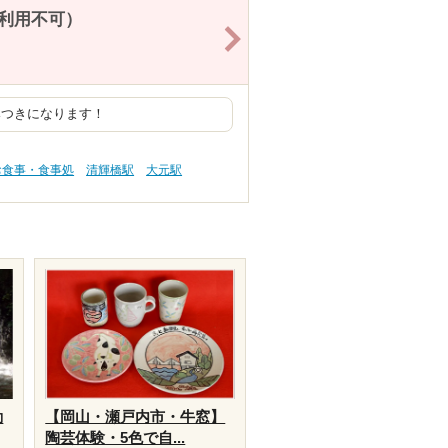
6利用不可）
>
みつきになります！
お食事・食事処
清輝橋駅
大元駅
動
【岡山・瀬戸内市・牛窓】
陶芸体験・5色で自...