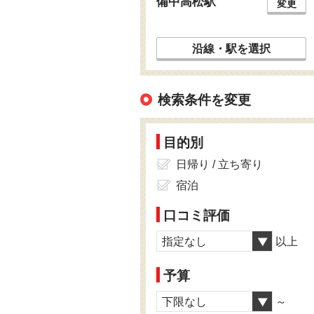
備中高松駅
変更
沿線・駅を選択
検索条件を変更
目的別
日帰り / 立ち寄り
宿泊
口コミ評価
指定なし
以上
予算
下限なし
～