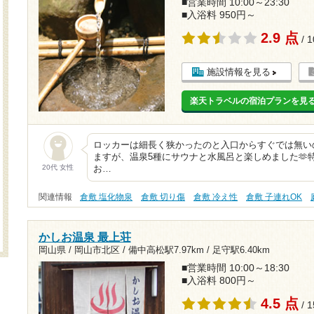
■営業時間 10:00～23:30
■入浴料 950円～
2.9 点
/ 
施設情報を見る
楽天トラベルの宿泊プランを見
ロッカーは細長く狭かったのと入口からすぐでは無い
ますが、温泉5種にサウナと水風呂と楽しめました🫶
20代 女性
お…
関連情報
倉敷 塩化物泉
倉敷 切り傷
倉敷 冷え性
倉敷 子連れOK
かしお温泉 最上荘
岡山県 / 岡山市北区 /
備中高松駅7.97km
/
足守駅6.40km
■営業時間 10:00～18:30
■入浴料 800円～
4.5 点
/ 