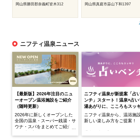
岡山県勝田郡奈義町皆木312
岡山県真庭市蒜山下和1397
ニフティ温泉ニュース
【最新版】2026年注目のニュ
ニフティ温泉が新提案「占
ーオープン温浴施設をご紹介
ンチ」スタート！温泉×占い
（随時更新）
湯あがりに、こころもスッ
2026年に新しくオープンした
ニフティ温泉から、温浴施
全国の温泉・スーパー銭湯・サ
新しい楽しみ方をご提案！
ウナ・スパをまとめてご紹介！
※随時更新しています
温泉で体を癒したあとに、
でこころもスッキリ──そん