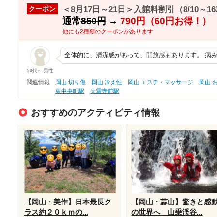
＜8月17日～21日＞入館料割引（8/10～1
クーポン
通常
850円
→
790円（60円お得！）
他にも2種類のクーポンがあります
全体的に、清潔感があって、開放感もあります。 病
50代～ 男性
関連情報
岡山 切り傷
岡山 冷え性
岡山 エステ・マッサージ
岡山 
東中央町駅
大雲寺前駅
おすすめのアクティビティ情報
【岡山・美作】日本最長ク
【岡山・蒜山】驚きと感
ラス約２０ｋｍの...
の世界へ 山乗渓谷...