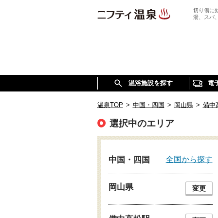
切り傷に
湯、スパ
温浴施設を探す
電
温泉TOP
>
中国・四国
>
岡山県
>
備中
選択中のエリア
全国から探す
中国・四国
岡山県
変更