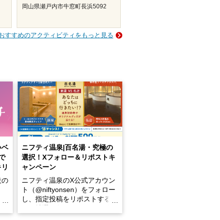
岡山県瀬戸内市牛窓町長浜5092
おすすめのアクティビティをもっと見る
いベ
ニフティ温泉|百名湯・究極の
で
選択！Xフォロー＆リポストキ
キリ
ャンペーン
設の
ニフティ温泉のX公式アカウン
ト（@niftyonsen）をフォロー
し、指定投稿をリポストする
占い
と、抽選で各回26（ふろ）名
な
様（合計260名様）に選べるe-