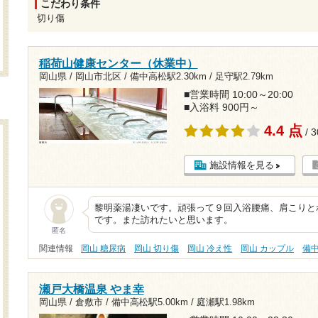
こだわり条件
切り傷
稲荷山健康センター（休業中）
岡山県 / 岡山市北区 /
備中高松駅2.30km
/
足守駅2.79km
■営業時間 10:00～20:00
■入浴料 900円～
4.4 点
/ 
施設情報を見る
黎明薬湯凄いです。頑張って９回入浴腰痛、肩こりと
です。また訪れたいと思います。
匿名
関連情報
岡山 糖尿病
岡山 切り傷
岡山 冷え性
岡山 カップル
備
瀬戸大橋温泉 やま幸
岡山県 / 倉敷市 /
備中高松駅5.00km
/
庭瀬駅1.98km