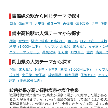
天然温泉や露天風呂、注目のサ
新体験が楽しめる「占いベ
ウナなど、こだわりの魅力がつ
チ」を展開中♨
まったスポットが続々登場して
吉備線の駅から同じテーマで探す
います。
手相やタロットなど気軽に
現地取材記事もあわせて紹介し
める占いで、“ととのう”お
岡山
備前三門
大安寺
備前一宮
吉備津
備中高松
足守
服部
ていますので、気になる施設は
時間を、もっと特別に。
ぜひチェックして次のおでかけ
備中高松駅の人気テーマから探す
先の参考にしてみてください
ね。
宿泊
サウナ
駅近（徒歩10分以内）
ホテル
ひとり旅・一人旅
格安（1,000円以下）
カップル
水風呂
露天風呂
女子旅・女
エステ・マッサージ
美肌の湯
切り傷
ロウリュ
旅館
痛風（
岡山県の人気テーマから探す
宿泊
露天風呂
お食事・食事処
格安（1,000円以下）
カップ
冷え性
女子旅・女子会
貸切風呂、個室風呂
子連れOK
エス
駅近（徒歩10分以内）
殺菌効果が高い硫酸塩泉や塩化物泉
戦国時代に戦で傷ついた兵士が温泉に浸かって癒やした話がある
ることがあります。そういった温泉の泉質として筆頭に上がるの
硫酸塩泉は3つに分類されますが、全般にわたって血液に多くの