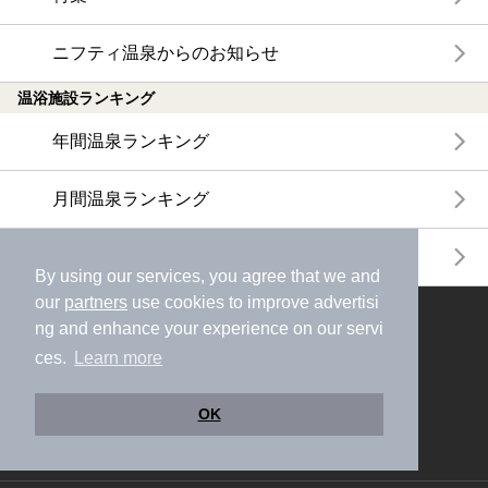
ニフティ温泉からのお知らせ
温浴施設ランキング
年間温泉ランキング
月間温泉ランキング
サウナランキング
By using our services, you agree that we and
our
partners
use cookies to improve advertisi
ニフティ温泉公式アカウントをフォローして
ng and enhance your experience on our servi
おトク情報やクーポン情報を受け取ろう
ces.
Learn more
OK