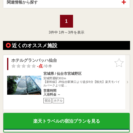
関連情報から探す
1
3
件中 1件～3件を表示
近くのオススメ施設
ホテルグランバッハ仙台
お気に入
りに追加
-点
/ 0 件
宮城県 / 仙台市宮城野区
宮城野通駅302m
【新幹線】JR仙台駅東口より徒歩5分【観光】楽天モバイ
ルパークより徒…
営業時間
入浴料金 ～
宿泊
ホテル
楽天トラベルの宿泊プランを見る