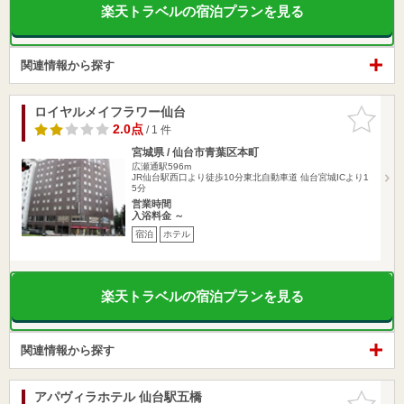
楽天トラベルの宿泊プランを見る
関連情報から探す
ロイヤルメイフラワー仙台
お気に入
りに追加
2.0点
/ 1 件
宮城県 / 仙台市青葉区本町
広瀬通駅596m
JR仙台駅西口より徒歩10分東北自動車道 仙台宮城ICより1
5分
営業時間
入浴料金 ～
宿泊
ホテル
楽天トラベルの宿泊プランを見る
関連情報から探す
アパヴィラホテル 仙台駅五橋
お気に入