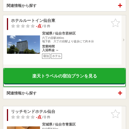
関連情報から探す
ホテルルートイン仙台東
お気に入
りに追加
-点
/ 0 件
宮城県 / 仙台市若林区
六丁の目駅480m
地下鉄 六丁の目駅より徒歩にて約８分
営業時間
入浴料金 ～
宿泊
ホテル
楽天トラベルの宿泊プランを見る
関連情報から探す
リッチモンドホテル仙台
お気に入
りに追加
-点
/ 0 件
宮城県 / 仙台市青葉区
仙台駅630m