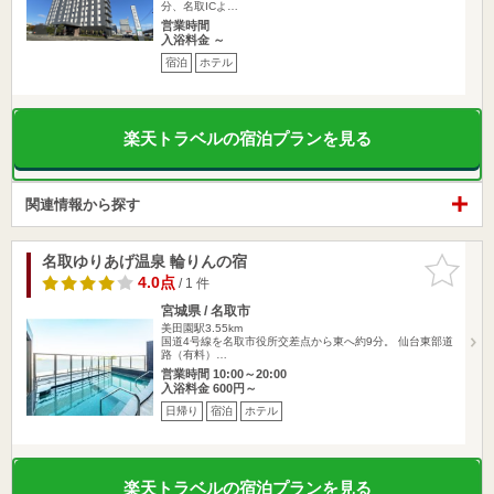
分、名取ICよ…
営業時間
入浴料金 ～
宿泊
ホテル
楽天トラベルの宿泊プランを見る
関連情報から探す
名取ゆりあげ温泉 輪りんの宿
お気に入
りに追加
4.0点
/ 1 件
宮城県 / 名取市
美田園駅3.55km
国道4号線を名取市役所交差点から東へ約9分。 仙台東部道
路（有料）…
営業時間 10:00～20:00
入浴料金 600円～
日帰り
宿泊
ホテル
楽天トラベルの宿泊プランを見る