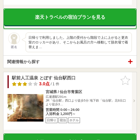
楽天トラベルの宿泊プランを見る
日帰りで利用しました。上階の受付から階段で上に上がると更衣
室のロッカーがあり、そこからお風呂の方へ移動して脱衣場で着
替えま…
匿名
関連情報から探す
駅前人工温泉 とぽす 仙台駅西口
お気に入
りに追加
3.0点
/ 1 件
宮城県 / 仙台市青葉区
広瀬通駅291m
JR「仙台駅」西口より徒歩5分 地下鉄「仙台駅」北6出口
より徒歩3…
営業時間 0:00～24:00
入浴料金 1,200円～
日帰り
宿泊
ホテル