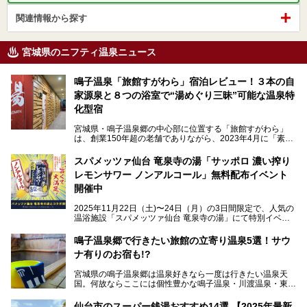
関連情報から探す
宮城県のニフティ温泉ニュース
鳴子温泉「旅館すがわら」宿泊レビュー！３本の自
家源泉と８つの浴室で“湯めぐり三昧”可能な温泉特
化型宿
宮城県・鳴子温泉郷の中心部に位置する「旅館すがわら」
は、創業150年超の老舗でありながら、2023年4月に「素泊
まり専門の宿」としてリニューアルオープン。同時に温泉熱
を利用したサウナも新設され、温泉ファン・サウナ―双方に
スパメッツァ仙台 竜泉寺の湯「サッポロ 濃い搾り
注目のスポットです。
レモンサワー ノンアルコール」無料配布イベント
開催中
特筆すべきは、館内で完結する圧倒的な「湯めぐり」のバリ
2025年11月22日（土)〜24日（月）の3日間限定で、人気の
エーション。“温泉のデパート”・“東の横綱”と称される鳴子
温浴施設「スパメッツァ仙台 竜泉寺の湯」にて特別イベン
温泉郷の中でも、3本の異なる自家源泉を使い分けるその実
トを開催！居酒屋の手搾りサワーのような本格感が味わえる
力は折り紙付き。実際に宿泊した筆者が、“温泉”を中心にそ
「サッポロ 濃い搾りレモンサワー ノンアルコール」を無料
鳴子温泉郷で行きたい旅館の立寄り温泉5選！サウ
の全貌を詳細レビューします！
配布します。さらにSNS投稿で「サッポロ 濃い搾りグレフ
ナ有りのお宿も!?
ルサワー ノンアルコール」もプレゼント。湯上がりにぴっ
たりの一杯をぜひお楽しみください。
宮城県の鳴子温泉郷は温泉好きなら一度は行きたい温泉天
国。何故ならここには個性豊かな鳴子温泉・川渡温泉・東鳴
子温泉・中山平温泉・鬼首温泉という5つの温泉地があり、
硫黄泉、塩化物泉、硫酸塩泉、炭酸水素塩泉などと多様な泉
仙台市のスーパー銭湯おすすめ14選 【2025年最新