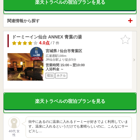
楽天トラベルの宿泊プランを見る
関連情報から探す
ドーミーイン仙台 ANNEX 青葉の湯
お気に入
りに追加
4.0点
/ 7 件
宮城県 / 仙台市青葉区
広瀬通駅198m
JR仙台駅より徒歩5分
営業時間 15:00～翌10:00
入浴料金 ～
宿泊
ホテル
楽天トラベルの宿泊プランを見る
街中にあるのに温泉に入れるドーミーが好きでよく利用していま
す。温泉に入れるというだけでも素晴らしいのに、こんなにサー
ビスし…
40代 女
性