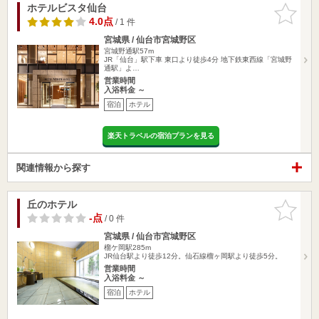
ホテルビスタ仙台
お気に入
りに追加
4.0点
/ 1 件
宮城県 / 仙台市宮城野区
宮城野通駅57m
JR「仙台」駅下車 東口より徒歩4分 地下鉄東西線「宮城野
通駅」よ…
営業時間
入浴料金 ～
宿泊
ホテル
楽天トラベルの宿泊プランを見る
関連情報から探す
丘のホテル
お気に入
りに追加
-点
/ 0 件
宮城県 / 仙台市宮城野区
榴ケ岡駅285m
JR仙台駅より徒歩12分。仙石線榴ヶ岡駅より徒歩5分。
営業時間
入浴料金 ～
宿泊
ホテル