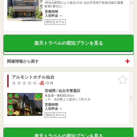
JR仙台駅西口より徒歩12分 仙台市営地下鉄南北線広瀬通
駅東2番出口…
営業時間
入浴料金 ～
宿泊
ホテル
楽天トラベルの宿泊プランを見る
関連情報から探す
アルモントホテル仙台
お気に入
りに追加
-点
/ 0 件
宮城県 / 仙台市青葉区
青葉通一番町駅383m
ＪＲ 仙台駅より徒歩にて約５分
営業時間
入浴料金 ～
宿泊
ホテル
楽天トラベルの宿泊プランを見る