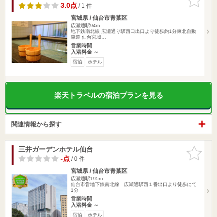
りに追加
3.0点
/ 1 件
宮城県 / 仙台市青葉区
広瀬通駅94m
地下鉄南北線 広瀬通り駅西口出口より徒歩約1分東北自動
車道 仙台宮城…
営業時間
入浴料金 ～
宿泊
ホテル
楽天トラベルの宿泊プランを見る
関連情報から探す
三井ガーデンホテル仙台
お気に入
りに追加
-点
/ 0 件
宮城県 / 仙台市青葉区
広瀬通駅195m
仙台市営地下鉄南北線 広瀬通駅西１番出口より徒歩にて
1分
営業時間
入浴料金 ～
宿泊
ホテル