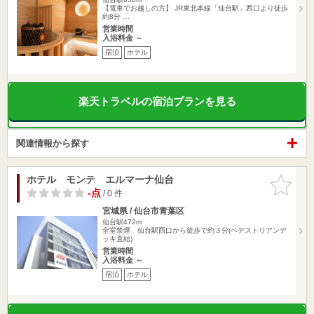
【電車でお越しの方】 JR東北本線「仙台駅」西口より徒歩
約8分 …
営業時間
入浴料金 ～
宿泊
ホテル
楽天トラベルの宿泊プランを見る
関連情報から探す
ホテル モンテ エルマーナ仙台
お気に入
りに追加
-点
/ 0 件
宮城県 / 仙台市青葉区
仙台駅472m
全室禁煙 仙台駅西口から徒歩で約３分(ペデストリアンデ
ッキ直結)
営業時間
入浴料金 ～
宿泊
ホテル