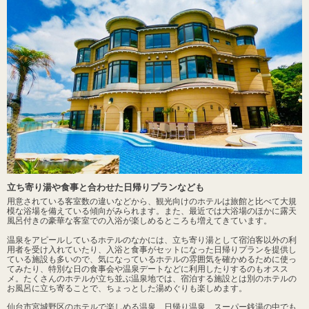
立ち寄り湯や食事と合わせた日帰りプランなども
用意されている客室数の違いなどから、観光向けのホテルは旅館と比べて大規
模な浴場を備えている傾向がみられます。また、最近では大浴場のほかに露天
風呂付きの豪華な客室での入浴が楽しめるところも増えてきています。
温泉をアピールしているホテルのなかには、立ち寄り湯として宿泊客以外の利
用者を受け入れていたり、入浴と食事がセットになった日帰りプランを提供し
ている施設も多いので、気になっているホテルの雰囲気を確かめるために使っ
てみたり、特別な日の食事会や温泉デートなどに利用したりするのもオスス
メ。たくさんのホテルが立ち並ぶ温泉地では、宿泊する施設とは別のホテルの
お風呂に立ち寄ることで、ちょっとした湯めぐりも楽しめます。
仙台市宮城野区のホテルで楽しめる温泉、日帰り温泉、スーパー銭湯の中でも