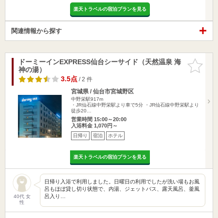
楽天トラベルの宿泊プランを見る
関連情報から探す
ドーミーインEXPRESS仙台シーサイド（天然温泉 海
お気に入
神の湯）
りに追加
3.5点
/ 2 件
宮城県 / 仙台市宮城野区
中野栄駅917m
・JR仙石線中野栄駅より車で5分 ・JR仙石線中野栄駅より
徒歩20…
営業時間 15:00～20:00
入浴料金 1,070円～
日帰り
宿泊
ホテル
楽天トラベルの宿泊プランを見る
日帰り入浴で利用しました。日曜日の利用でしたが洗い場もお風
呂もほぼ貸し切り状態で、内湯、ジェットバス、露天風呂、釜風
呂入り…
40代 女
性