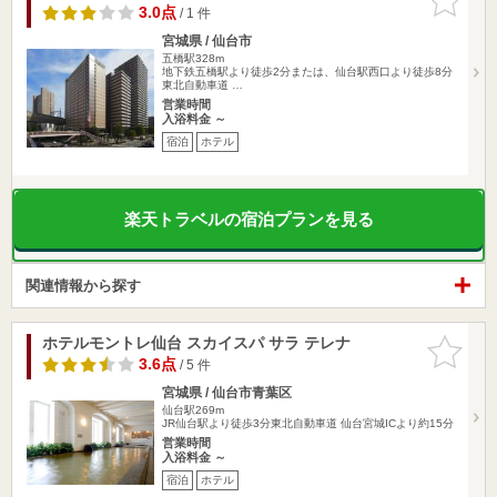
りに追加
3.0点
/ 1 件
宮城県 / 仙台市
五橋駅328m
地下鉄五橋駅より徒歩2分または、仙台駅西口より徒歩8分
東北自動車道 …
営業時間
入浴料金 ～
宿泊
ホテル
楽天トラベルの宿泊プランを見る
関連情報から探す
ホテルモントレ仙台 スカイスパ サラ テレナ
お気に入
りに追加
3.6点
/ 5 件
宮城県 / 仙台市青葉区
仙台駅269m
JR仙台駅より徒歩3分東北自動車道 仙台宮城ICより約15分
営業時間
入浴料金 ～
宿泊
ホテル