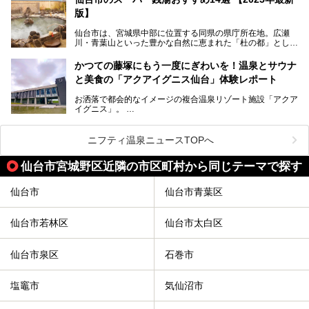
質がそろっているからです。
版】
ー
また共同浴場（日帰り温泉）だけでなく、嬉しいことに多く
仙台市は、宮城県中部に位置する同県の県庁所在地。広瀬
の旅館・ホテルも立ち寄り入浴に門戸を開いてくれていま
提供元：サッポロビール【PR】
川・青葉山といった豊かな自然に恵まれた「杜の都」として
す。
知られ、戦国武将・伊達政宗のお膝元として歴史ファンにも
この記事はサッポロビールのPRイベント告知記事です。
人気です。新幹線を使えば都心から1時間30分とアクセスも
今回はそんな旅館の中から、おすすめしたい5ヶ所の温泉を
かつての藤塚にもう一度にぎわいを！温泉とサウナ
よく、気軽に訪れやすい地方都市の1つです。
セレクトしてみました。うち3ヶ所はサウナも楽しめます。
と美食の「アクアイグニス仙台」体験レポート
今回は、仙台市内のおすすめスーパー銭湯をご紹介します。
お洒落で都会的なイメージの複合温泉リゾート施設「アクア
仙台牛タンなどを堪能するグルメ旅や、スポーツ観戦の遠征
イグニス」。
時などに利用しやすい温浴施設がたくさんありますよ。
関西空港や吉川美南（埼玉県）に続いて仙台市若林区に202
2年4月にオープンした「アクアイグニス仙台」は、日帰り
ニフティ温泉ニュースTOPへ
温泉の「藤塚の湯」、マルシェ リアン、和食「笠庵」、イ
タリアン「グリーチネ」、ベーカリー「マリアージュ ドゥ
仙台市宮城野区近隣の市区町村から同じテーマで探す
ファリーヌ」、スイーツの「コンフィチュール アッシュ」
と「ル ショコラ ドゥ アッシュ」、そしてカフェ「猿田彦珈
琲」と話題のお店が勢ぞろい！
仙台市
仙台市青葉区
この「アクアイグニス仙台」の魅力を探りにお出かけしてき
ました。
仙台市若林区
仙台市太白区
仙台市泉区
石巻市
塩竈市
気仙沼市