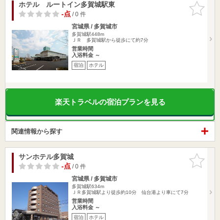
ホテル ルートイン多賀城駅東
お気に入
りに追加
-点
/ 0 件
宮城県 / 多賀城市
多賀城駅448m
ＪＲ 多賀城駅から徒歩にて約7分
営業時間
入浴料金 ～
宿泊
ホテル
楽天トラベルの宿泊プランを見る
関連情報から探す
サンホテル多賀城
お気に入
りに追加
-点
/ 0 件
宮城県 / 多賀城市
多賀城駅634m
ＪＲ多賀城駅より徒歩約10分 仙台港より車にて7分
営業時間
入浴料金 ～
宿泊
ホテル