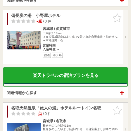
関連情報から探す
備長炭の湯 小野屋ホテル
お気に入
りに追加
-点
/ 0 件
宮城県 / 多賀城市
下馬駅2.16km
ＪＲ多賀城駅南口より車で7分／東北自動車道・仙台南IC
～南部道路・石…
営業時間
入浴料金 ～
宿泊
ホテル
楽天トラベルの宿泊プランを見る
関連情報から探す
名取天然温泉「旅人の湯」ホテルルートイン名取
お気に入
りに追加
-点
/ 0 件
宮城県 / 名取市
杜せきのした駅411m
杜せきのした駅より徒歩約8分、仙台空港よりお車で約15