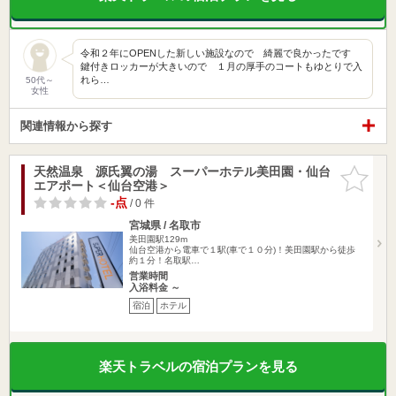
令和２年にOPENした新しい施設なので 綺麗で良かったです
鍵付きロッカーが大きいので １月の厚手のコートもゆとりで入
れら…
50代～
女性
関連情報から探す
天然温泉 源氏翼の湯 スーパーホテル美田園・仙台
お気に入
エアポート＜仙台空港＞
りに追加
-点
/ 0 件
宮城県 / 名取市
美田園駅129m
仙台空港から電車で１駅(車で１０分)！美田園駅から徒歩
約１分！名取駅…
営業時間
入浴料金 ～
宿泊
ホテル
楽天トラベルの宿泊プランを見る