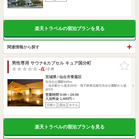
楽天トラベルの宿泊プランを見る
関連情報から探す
男性専用 サウナ&カプセル キュア国分町
お気に入
りに追加
-点
/ 0 件
宮城県 / 仙台市青葉区
勾当台公園駅445m
・仙台駅から徒歩20分・地下鉄南北線勾当台公園駅から徒
歩5分
営業時間 0:00～24:00
入浴料金 1,400円～
日帰り
宿泊
ホテル
楽天トラベルの宿泊プランを見る