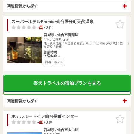
関連情報から探す
スーパーホテルPremier仙台国分町天然温泉
お気に入
りに追加
-点
/ 0 件
宮城県 / 仙台市青葉区
勾当台公園駅424m
地下鉄南北線「勾当台公園駅」南出口3より徒歩6分/地下鉄
東西線「青葉…
営業時間
入浴料金 ～
宿泊
ホテル
楽天トラベルの宿泊プランを見る
関連情報から探す
ホテルルートイン仙台長町インター
お気に入
りに追加
-点
/ 0 件
宮城県 / 仙台市太白区