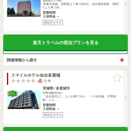
長町駅1.27km
JR東北本線 長町駅より車で約8分、仙台南部道路 長町I
Cより車で約…
営業時間
入浴料金 ～
宿泊
ホテル
楽天トラベルの宿泊プランを見る
関連情報から探す
スマイルホテル仙台多賀城
お気に入
りに追加
-点
/ 0 件
宮城県 / 多賀城市
中野栄駅829m
「仙台港北I.C.」よりお車で1分 / 「ＪＲ仙石線 中野栄
駅」より…
営業時間
入浴料金 ～
宿泊
ホテル