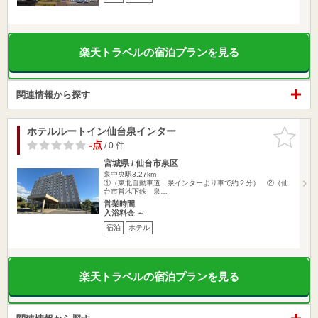
楽天トラベルの宿泊プランを見る
関連情報から探す
ホテルルートイン仙台泉インター
お気に入
りに追加
-点
/ 0 件
宮城県 / 仙台市泉区
泉中央駅3.27km
①（東北自動車道 泉インターより車で約２分） ②（仙
台市営地下鉄 泉…
営業時間
入浴料金 ～
宿泊
ホテル
楽天トラベルの宿泊プランを見る