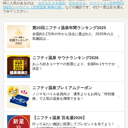
特に人気があるのは、
ホテルビスタ仙台
、
丘のホテル
、
ドーミーインEXPRES
S仙台シーサイド（天然温泉 海神の湯）
などの施設です。ぜひ一度は足を運ん
でみてください。
第20回ニフティ温泉年間ランキング2025
全国約2.2万件の中から頂点に選ばれた、2025年の人
気施設は…
ニフティ温泉 サウナランキング2026
おふろ好きユーザーの投票により、全国No.1サウナが
決定！
ニフティ温泉プレミアムクーポン
ノジマモバイル会員向け 通常よりもお得な「特別価
格」で人気の温泉を満喫できる！
【ニフティ温泉 百名湯2026】
行ってみたい施設に投票してプレゼントを当てよう！