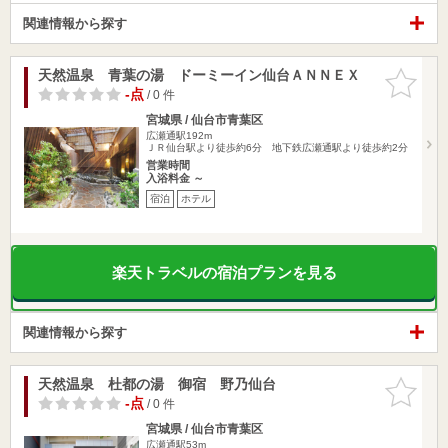
関連情報から探す
天然温泉 青葉の湯 ドーミーイン仙台ＡＮＮＥＸ
お気に入
りに追加
-点
/ 0 件
宮城県 / 仙台市青葉区
広瀬通駅192m
ＪＲ仙台駅より徒歩約6分 地下鉄広瀬通駅より徒歩約2分
営業時間
入浴料金 ～
宿泊
ホテル
楽天トラベルの宿泊プランを見る
関連情報から探す
天然温泉 杜都の湯 御宿 野乃仙台
お気に入
りに追加
-点
/ 0 件
宮城県 / 仙台市青葉区
広瀬通駅53m