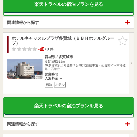
楽天トラベルの宿泊プランを見る
関連情報から探す
ホテルキャッスルプラザ多賀城（ＢＢＨホテルグルー
お気に入
プ）
りに追加
-点
/ 0 件
宮城県 / 多賀城市
多賀城駅512m
JR多賀城駅より徒歩７分/東北自動車道・仙台南IC～南部道
路・石巻方…
営業時間
入浴料金 ～
宿泊
ホテル
楽天トラベルの宿泊プランを見る
関連情報から探す